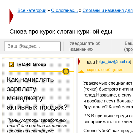
Все категории
»
О слоганах...
»
Слоганы и названия для 
Снова про курок-слоган куриной еды
Уведомлять об
Ваш
изменениях
(пр
olga
[
olga_biz@mail.ru
]
TRIZ-RI Group
Как начислять
Уважаемые специалисты,
зарплату
(точки) быстрого питан
голод.Название, в силу
менеджеру
и вообще несут больше 
активных продаж?
брутально? Какой слога
P.S.В принципе среди 
"Калькуляторы заработных
воспринимать это клие
плат" для отдела активных
Слово "убей" -как предс
продаж на платформе