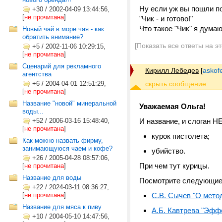
Ну если уж вы пошли по
+30
/
2002-04-09 13:44:56,
[
не прочитана
]
"Чик - и готово!"
Что такое "Чик" я дума
Новый чай в море чая - как
обратить внимание?
[Показать все ответы на э
+5
/
2002-11-06 10:29:15,
[
не прочитана
]
Сценарий для рекламного
Кирилл Лебедев
[
askof
агентства
+6
/
2004-04-01 12:51:29,
[
не прочитана
]
Название "новой" минеральной
Уважаемая Ольга!
воды...
+52
/
2006-03-16 15:48:40,
И название, и слоган Н
[
не прочитана
]
курок пистолета;
Как можно назвать фирму,
занимающуюся чаем и кофе?
убийство.
+26
/
2005-04-28 08:57:06,
При чем тут курицы.
[
не прочитана
]
Название для воды
Посмотрите следующие
+22
/
2024-03-11 08:36:27,
[
не прочитана
]
С.В. Сычев "О мето
Название для мяса к пиву
А.Б. Кавтрева "Эфф
+10
/
2004-05-10 14:47:56,