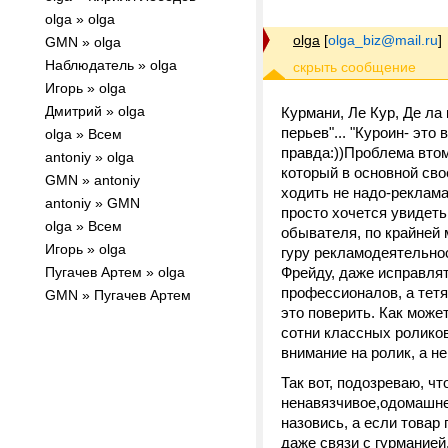
olga » olga
olga
[
olga_biz@mail.ru
]
GMN » olga
Наблюдатель » olga
Игорь » olga
Дмитрий » olga
Курмани, Ле Кур, Де ла к
перьев"... "Куроин- это
olga » Всем
правда:))Проблема втом
antoniy » olga
который в основной сво
GMN » antoniy
ходить не надо-реклама
antoniy » GMN
просто хочется увидеть
olga » Всем
обывателя, по крайней м
Игорь » olga
гуру рекламодеятельност
Пугачев Артем » olga
Фрейду, даже исправлят
профессионалов, а тетя 
GMN » Пугачев Артем
это поверить. Как може
сотни классных роликов
внимание на ролик, а н
Так вот, подозреваю, чт
ненавязчивое,одомашнен
назовись, а если товар 
даже связи с гурманией