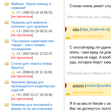
Майонез. Нужна помощь в
Слоган очень режет слу
названии!
+7
/
2005-01-19 18:56:53,
[
не прочитана
]
[Нет ответов на это сообщ
Название для майонеза -
полезного для здоровья
olga
[
olga_biz@mail.ru
]
+3
/
2007-01-25 09:51:04,
[
не прочитана
]
"Послужные характеристики
товара" - мясо свежее
С охотой-вряд ли удачна
охлажденное
опять -таки вряд ли до
+2
/
2007-04-02 12:53:47,
слогана не надо. А воо
[
не прочитана
]
еда, которую берут каж
Слоган для плаката (товар-
фрукты)
+4
/
2009-02-20 11:16:08,
[Показать все ответы на э
[
не прочитана
]
Название бренда для
antoniy
[
nordor@yandex
производителя кондитерских
изделий
+9
/
2007-12-17 18:29:46,
[
не прочитана
]
Я б на месте Nestle с 
Название для пельменей и
Вас не дотянутся, поэт
фирмы по их изготовлению