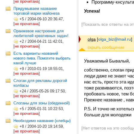
[
не прочитана
]
Программу-кнсульт
Придумываем название
Успеха!
торговой марки майонеза
+5
/
2004-09-10 20:36:47,
[
не прочитана
]
[Показать все ответы на э
Оранжевое настроение для
любителей креативных задач!
olga
[
olga_biz@mail.ru
]
+2
/
2004-04-21 11:42:01,
[
не прочитана
]
Есть варианты названий
нового пива. Помогите выбрать
Уважаемый Бывалый,
какой лучше
+9
/
2010-01-19 18:55:01,
собственно, слоган прид
[
не прочитана
]
люди даже не знают час
Слоган для рекламы дорогой
нас есть, просто эта и
колбасы
тоже развиваются, поэ
+24
/
2005-05-26 09:17:50,
пробовать новое, тем б
[
не прочитана
]
Прежнее название , нав
Слоганы для зоны (обеденной)
P.S. И точно не хотельс
+5
/
2005-01-31 10:22:53,
[
не прочитана
]
больше для молодежи
Необходимо название (хлебцы)
+8
/
2004-10-20 19:14:59,
[Нет ответов на это сообщ
[
не прочитана
]