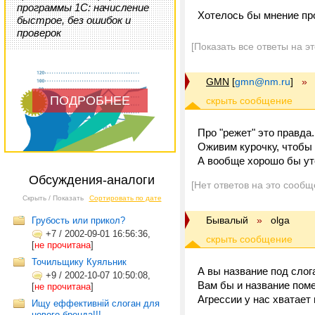
программы 1С: начисление
Хотелось бы мнение п
быстрое, без ошибок и
проверок
[Показать все ответы на э
GMN
[
gmn@nm.ru
]
»
ПОДРОБНЕЕ
Про "режет" это правда.
Оживим курочку, чтобы
А вообще хорошо бы уто
Обсуждения-аналоги
[Нет ответов на это сообщ
Скрыть / Показать
Сортировать по дате
Бывалый
»
olga
Грубость или прикол?
+7
/
2002-09-01 16:56:36,
[
не прочитана
]
Точильщику Куяльник
А вы название под сло
+9
/
2002-10-07 10:50:08,
Вам бы и название поме
[
не прочитана
]
Агрессии у нас хватает
Ищу еффективній слоган для
нового бренда!!!