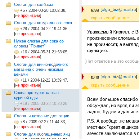
Слоган для колбасы
olga
[
olga_biz@mail.ru
]
+5
/
2004-03-28 10:02:38,
[
не прочитана
]
Слоган для натурального сока
+28
/
2004-04-22 19:41:36,
Уважаемый Кирилл, с Ва
[
не прочитана
]
произнесении слогана, а
Нужен слоган для сока со
не произносят, а выгляд
словом "Привет"
функцию.
+16
/
2004-05-31 21:53:05,
[
не прочитана
]
[Нет ответов на это сообщ
Слоган для винно-водочного
магазина с очень низкими
ценами
olga
[
olga_biz@mail.ru
]
+11
/
2004-12-22 10:39:47,
[
не прочитана
]
Снова про курок-слоган
куриной еды
Всем большое спасибо з
+19
/
2005-03-23 10:20:29,
обсуждал, но вряд ли э
[
не прочитана
]
ладно, будем и дальше
Слоган и название для акции
P.S. А вообще ,не меша
+8
/
2009-02-27 11:44:33,
[
не прочитана
]
местных "креативщиков"
агенств заключается в 
Слоган для обогащенных яиц