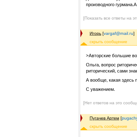
производного гурмана.
[Показать все ответы на э
Игорь
[
vargaf@mail.ru
]
>Авторские большие в
Ольга, вопрос риториче
риторический, сами знае
А вообще, какая здесь 
С уважением.
[Нет ответов на это сообщ
Пугачев Артем
[
pugach