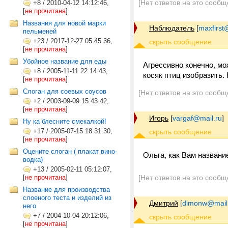
[Нет ответов на это сообщ
+8
/
2010-04-12 14:12:46,
[
не прочитана
]
Названия для новой марки
Наблюдатель
[
maxfirst
пельменей
+23
/
2017-12-27 05:45:36,
[
не прочитана
]
Убойное название для еды
Агрессивно конечно, мо
+8
/
2005-11-11 22:14:43,
косяк птиц изобразить. 
[
не прочитана
]
Слоган для соевых соусов
[Нет ответов на это сообщ
+2
/
2003-09-09 15:43:42,
[
не прочитана
]
Игорь
[
vargaf@mail.ru
]
Ну ка блесните смекалкой!
+17
/
2005-07-15 18:31:30,
[
не прочитана
]
Оцените слоган ( плакат вино-
Ольга, как Вам названи
водка)
+13
/
2005-02-11 05:12:07,
[
не прочитана
]
[Нет ответов на это сообщ
Название для производства
слоеного теста и изделий из
Дмитрий
[
dimonw@mail
него
+7
/
2004-10-04 20:12:06,
[
не прочитана
]