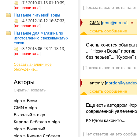
+7
/
2010-01-13 01:10:39,
[Показать все ответы на э
[
не прочитана
]
Название питьевой воды
+4
/
2012-10-12 16:37:33,
GMN
[
gmn@nm.ru
]
»
[
не прочитана
]
Название для магазина по
изготовлению свежевыжатых
соков
Очень хочется обыграть "
+3
/
2015-06-23 11:18:13,
... "Ножки Вовы" против 
[
не прочитана
]
без перьев"... "Куроин" 
Создать аналогичное
[Показать все ответы на э
обсуждение...
Авторы
antoniy
[
nordor@yandex
Скрыть / Показать
olga » Всем
Еще есть автодром Фор
GMN » olga
современной увлеченно
Бывалый » olga
КУРдом какой-то...
Кирилл Лебедев » olga
olga » Бывалый
[Нет ответов на это сообщ
olga » Кирилл Лебедев