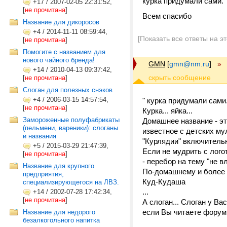
курка придумали сами.
+17
/
2007-02-05 22:31:52,
[
не прочитана
]
Всем спасибо
Название для дикоросов
+4
/
2014-11-11 08:59:44,
[Показать все ответы на э
[
не прочитана
]
Помогите с названием для
нового чайного бренда!
GMN
[
gmn@nm.ru
]
»
+14
/
2010-04-13 09:37:42,
[
не прочитана
]
Cлоган для полезных снэков
+4
/
2006-03-15 14:57:54,
" курка придумали сами.
[
не прочитана
]
Курка... яйка...
Замороженные полуфабрикаты
Домашнее название - э
(пельмени, вареники): слоганы
известное с детских мул
и названия
"Курлядии" включитель
+5
/
2015-03-29 21:47:39,
Если не мудрить с лого
[
не прочитана
]
- перебор на тему "не вл
Название для крупного
По-домашнему и более э
предприятия,
Куд-Кудаша
специализирующегося на ЛВЗ.
...
+14
/
2002-07-28 17:42:34,
[
не прочитана
]
А слоган... Слоган у В
если Вы читаете форум п
Название для недорого
безалкогольного напитка