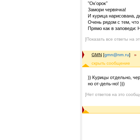
"Ок'орок"
Замори червячка!
И курица нарисована, д
Очень рядом с тем, что
Прямо как в заповеди: Н
[Показать все ответы на э
GMN
[
gmn@nm.ru
]
»
)) Курицы отдельно, чер
но от-дель-но! )))
[Нет ответов на это сообщ