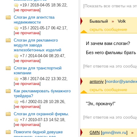
+19
/
2018-04-05 18:36:22,
[Показать все ответы на э
[
не прочитана
]
Слоган для агентства
Бывалый
»
Volk
недвижимости
+15
/
2021-05-17 06:42:17,
[
не прочитана
]
Слоган для рекламного
И зачем вам слоган?
модуля завода
железобетонных изделий
Без него фильмы брать
+7
/
2014-04-04 08:20:47,
[
не прочитана
]
[Нет ответов на это сообщ
Слоган для транспортной
компании
+38
/
2017-04-22 13:30:22,
antoniy
[
nordor@yandex
[
не прочитана
]
Как рекламировать бумажного
трейдера?
+6
/
2002-01-28 10:28:26,
"Эх, прокачу!"
[
не прочитана
]
Слоган для охранной фирмы.
[Нет ответов на это сообщ
+7
/
2010-07-13 14:52:18,
[
не прочитана
]
Помогите бедной девушке
GMN
[
gmn@nm.ru
]
»
придумать слоган для