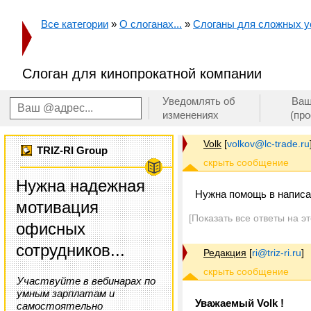
Все категории
»
О слоганах...
»
Слоганы для сложных ус
Слоган для кинопрокатной компании
Уведомлять об
Ваш
изменениях
(пр
Volk
[
volkov@lc-trade.ru
TRIZ-RI Group
Нужна надежная
Нужна помощь в написа
мотивация
[Показать все ответы на э
офисных
сотрудников...
Редакция
[
ri@triz-ri.ru
]
Участвуйте в вебинарах по
умным зарплатам и
Уважаемый Volk !
самостоятельно