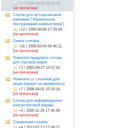
+7
/
2005-04-01 09:41:48,
[
не прочитана
]
Слоган для аутсорсинговой
компании ("Абонентское
обслуживание компьютеров")
+12
/
2005-08-04 17:29:44,
[
не прочитана
]
Смена слогана
+16
/
2005-02-04 09:46:11,
[
не прочитана
]
Помогите придумать слоган
для торговой марки
+3
/
2002-09-27 10:57:02,
[
не прочитана
]
Помогите со слоганом для
акции (кредит на авиабилеты)
+7
/
2008-04-01 15:54:16,
[
не прочитана
]
Слоган для информационно-
консалтинговой фирмы
+4
/
2005-11-28 17:36:49,
[
не прочитана
]
Справочная служба
+4
/
2012-07-13 17:49:11,