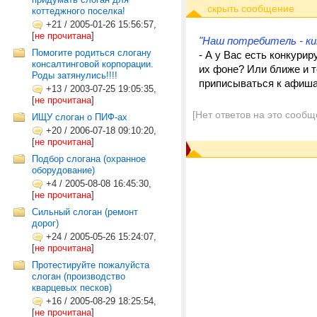
коттеджного поселка!
+21
/
2005-01-26 15:56:57,
[
не прочитана
]
"Наш потребитель - ки
Помогите родиться слогану
- А у Вас есть конкур
консалтинговой корпорации.
их фоне? Или ближе и 
Роды затянулись!!!!
приписываться к афишам
+13
/
2003-07-25 19:05:35,
[
не прочитана
]
[Нет ответов на это сообщ
ИЩУ слоган о ПИФ-ах
+20
/
2006-07-18 09:10:20,
[
не прочитана
]
Подбор слогана (охранное
оборудование)
+4
/
2005-08-08 16:45:30,
[
не прочитана
]
Сильный слоган (ремонт
дорог)
+24
/
2005-05-26 15:24:07,
[
не прочитана
]
Протестируйте пожалуйста
слоган (производство
кварцевых песков)
+16
/
2005-08-29 18:25:54,
[
не прочитана
]