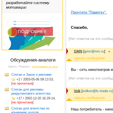
разработайте систему
мотивации
Прочтите "Памятку".
Спасибо,
ПОДРОБНЕЕ
[Нет ответов на это сообщ
GMN
[
gmn@nm.ru
]
»
Обсуждения-аналоги
Скрыть / Показать
Сортировать по дате
Вы - сеть кинотеатров
Слоган и Закон о рекламе
[Нет ответов на это сообщ
+2
/
2003-05-06 09:13:53,
[
не прочитана
]
Слоган для рекламы
Volk
[
volkov@lc-trade.ru
рекрутингового агентства
+17
/
2002-12-20 16:29:14,
[
не прочитана
]
Слоган для агентства по
Наш потребитель - кино
взыманию долгов