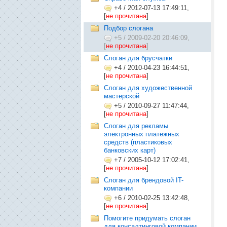
+4
/
2012-07-13 17:49:11,
[
не прочитана
]
Подбор слогана
+5
/
2009-02-20 20:46:09,
[
не прочитана
]
Слоган для брусчатки
+4
/
2010-04-23 16:44:51,
[
не прочитана
]
Слоган для художественной
мастерской
+5
/
2010-09-27 11:47:44,
[
не прочитана
]
Слоган для рекламы
электронных платежных
средств (пластиковых
банковских карт)
+7
/
2005-10-12 17:02:41,
[
не прочитана
]
Слоган для брендовой IT-
компании
+6
/
2010-02-25 13:42:48,
[
не прочитана
]
Помогите придумать слоган
для консалтинговой компании