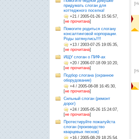
Помогите бедной девушке
[Н
придумать слоган для
коттеджного поселка!
+21
/
2005-01-26 15:56:57,
[
не прочитана
]
Помогите родиться слогану
консалтинговой корпорации.
Роды затянулись!!!!
+13
/
2003-07-25 19:05:35,
[
не прочитана
]
ИЩУ слоган о ПИФ-ах
+20
/
2006-07-18 09:10:20,
[
не прочитана
]
[Н
Подбор слогана (охранное
оборудование)
+4
/
2005-08-08 16:45:30,
[
не прочитана
]
Сильный слоган (ремонт
дорог)
+24
/
2005-05-26 15:24:07,
[
не прочитана
]
Протестируйте пожалуйста
слоган (производство
кварцевых песков)
+16
/
2005-08-29 18:25:54,