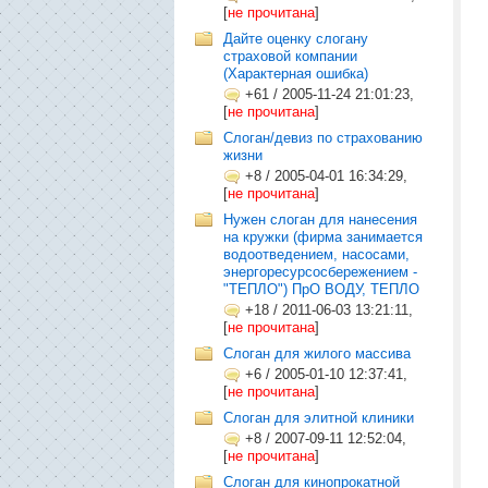
[
не прочитана
]
Дайте оценку слогану
страховой компании
(Характерная ошибка)
+61
/
2005-11-24 21:01:23,
[
не прочитана
]
Слоган/девиз по страхованию
жизни
+8
/
2005-04-01 16:34:29,
[
не прочитана
]
Нужен слоган для нанесения
на кружки (фирма занимается
водоотведением, насосами,
энергоресурсосбережением -
"ТЕПЛО") ПрО ВОДУ, ТЕПЛО
+18
/
2011-06-03 13:21:11,
[
не прочитана
]
Слоган для жилого массива
+6
/
2005-01-10 12:37:41,
[
не прочитана
]
Слоган для элитной клиники
+8
/
2007-09-11 12:52:04,
[
не прочитана
]
Слоган для кинопрокатной