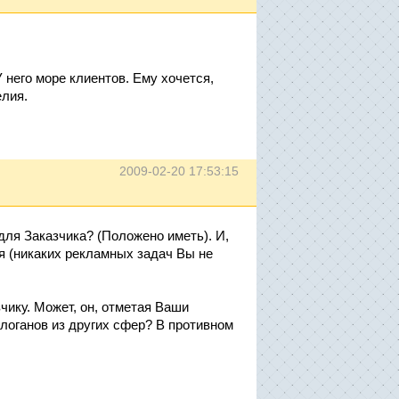
 него море клиентов. Ему хочется,
елия.
2009-02-20 17:53:15
 для Заказчика? (Положено иметь). И,
ся (никаких рекламных задач Вы не
чику. Может, он, отметая Ваши
слоганов из других сфер? В противном