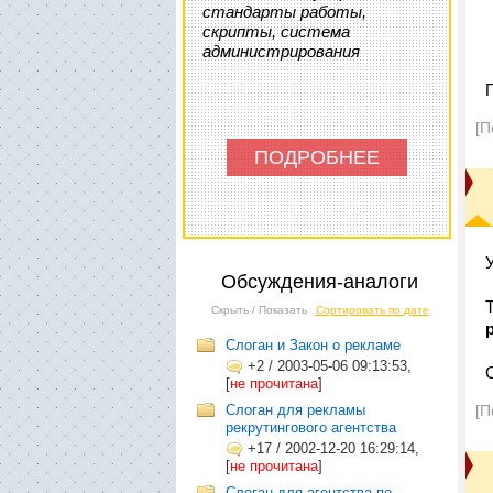
стандарты работы,
скрипты, система
администрирования
[П
ПОДРОБНЕЕ
Обсуждения-аналоги
Скрыть / Показать
Сортировать по дате
Слоган и Закон о рекламе
+2
/
2003-05-06 09:13:53,
[
не прочитана
]
Слоган для рекламы
[П
рекрутингового агентства
+17
/
2002-12-20 16:29:14,
[
не прочитана
]
Слоган для агентства по