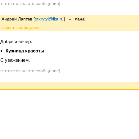
ет ответов на это сообщение]
Андрей Лаптев
[
otkrytyi@list.ru
]
»
лана
Добрый вечер.
Кузница красоты
С уважением,
ет ответов на это сообщение]