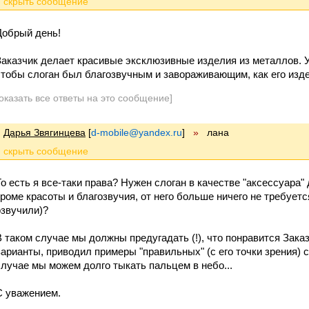
Добрый день!
Заказчик делает красивые эксклюзивные изделия из металлов. У
чтобы слоган был благозвучным и завораживающим, как его изд
оказать все ответы на это сообщение]
Дарья Звягинцева
[
d-mobile@yandex.ru
]
»
лана
То есть я все-таки права? Нужен слоган в качестве "аксессуара"
кроме красоты и благозвучия, от него больше ничего не требует
озвучили)?
В таком случае мы должны предугадать (!), что понравится Заказ
варианты, приводил примеры "правильных" (с его точки зрения) 
случае мы можем долго тыкать пальцем в небо...
С уважением.