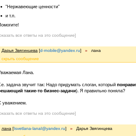
"Нержавеющие ценности"
и т.п.
Помогите!
оказать все ответы на это сообщение]
Дарья Звягинцева
[
d-mobile@yandex.ru
]
»
лана
Уважаемая Лана.
Т.е. задача звучит так: Надо придумать слоган, который
понрави
решающий такие-то бизнес-задачи
). Я правильно поняла?
С уважением.
оказать все ответы на это сообщение]
лана
[
Isvetlana-lanaI@yandex.ru
]
»
Дарья Звягинцева