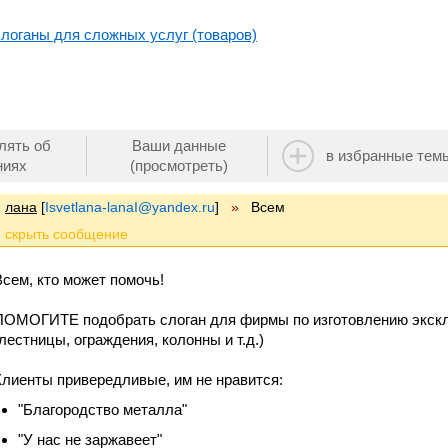
логаны для сложных услуг (товаров)
лять об
Ваши данные
в избранные тем
ниях
(просмотреть)
лана
[
Isvetlana-lanaI@yandex.ru
]
»
Всем
Всем, кто может помочь!
ПОМОГИТЕ подобрать слоган для фирмы по изготовлению экск
(лестницы, ограждения, колонны и т.д.)
Клиенты привередливые, им не нравится:
"Благородство металла"
"У нас не заржавеет"