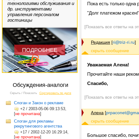
технологиями обслуживания и
Пока есть только одна 
др. инструментами
"Долг платежом красен!
управления персоналом
гостиницы
[Показать все ответы на э
Редакция
[
ri@triz-ri.ru
]
ПОДРОБНЕЕ
Уважаемая Алена!
Прочитайте наши реко
Спасибо,
Обсуждения-аналоги
Скрыть / Показать
Сортировать по дате
[Показать все ответы на э
Слоган и Закон о рекламе
+2
/
2003-05-06 09:13:53,
Алена
[
prpaconet@gmai
[
не прочитана
]
Слоган для рекламы
рекрутингового агентства
+17
/
2002-12-20 16:29:14,
Большое спасибо, почит
[
не прочитана
]