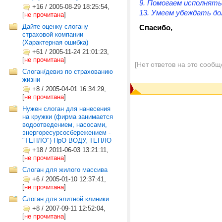
9. Помогаем исполнят
+16
/
2005-08-29 18:25:54,
13. Умеем убеждать до
[
не прочитана
]
Дайте оценку слогану
Спасибо,
страховой компании
(Характерная ошибка)
+61
/
2005-11-24 21:01:23,
[
не прочитана
]
[Нет ответов на это сообщ
Слоган/девиз по страхованию
жизни
+8
/
2005-04-01 16:34:29,
[
не прочитана
]
Нужен слоган для нанесения
на кружки (фирма занимается
водоотведением, насосами,
энергоресурсосбережением -
"ТЕПЛО") ПрО ВОДУ, ТЕПЛО
+18
/
2011-06-03 13:21:11,
[
не прочитана
]
Слоган для жилого массива
+6
/
2005-01-10 12:37:41,
[
не прочитана
]
Слоган для элитной клиники
+8
/
2007-09-11 12:52:04,
[
не прочитана
]