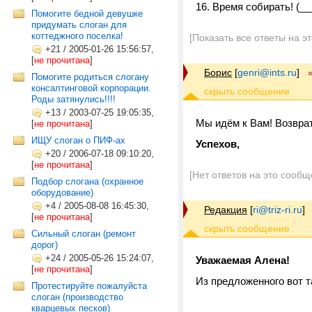
16. Время собирать! (__
Помогите бедной девушке
придумать слоган для
коттеджного поселка!
[Показать все ответы на э
+21
/
2005-01-26 15:56:57,
[
не прочитана
]
Борис
[
genri@ints.ru
]
Помогите родиться слогану
консалтинговой корпорации.
Роды затянулись!!!!
+13
/
2003-07-25 19:05:35,
Мы идём к Вам! Возврат
[
не прочитана
]
ИЩУ слоган о ПИФ-ах
Успехов,
+20
/
2006-07-18 09:10:20,
[
не прочитана
]
[Нет ответов на это сообщ
Подбор слогана (охранное
оборудование)
+4
/
2005-08-08 16:45:30,
Редакция
[
ri@triz-ri.ru
]
[
не прочитана
]
Сильный слоган (ремонт
дорог)
+24
/
2005-05-26 15:24:07,
Уважаемая Алена!
[
не прочитана
]
Из предложенного вот т
Протестируйте пожалуйста
слоган (производство
кварцевых песков)