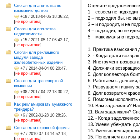
Оцените предложенные 
Слоган для агентства по
взыманию долгов
1 – совсем не подходит
+19
/
2018-04-05 18:36:22,
2 – подходил бы, но вы
[
не прочитана
]
3 – и подходит, и не под
Слоган для агентства
4 – подходит, но не иде
недвижимости
5 – максимально подход
+15
/
2021-05-17 06:42:17,
[
не прочитана
]
1. Практика взыскания д
Слоган для рекламного
2. - Когда долги возвра
модуля завода
3. Инструмент возврата 
железобетонных изделий
4. Должники возвращают
+7
/
2014-04-04 08:20:47,
[
не прочитана
]
5. Долг коллектора боит
6. Работаем с долгами, 
Слоган для транспортной
компании
7. Разрушаем тишину за
+38
/
2017-04-22 13:30:22,
8. Долг возвратом красе
[
не прочитана
]
9. Помогаем исполнять 
Как рекламировать бумажного
10. Вам задолжали? На
трейдера?
11. Вам задолжали? Сп
+6
/
2002-01-28 10:28:26,
12. - Когда задолженно
[
не прочитана
]
13. Умеем убеждать дол
Слоган для охранной фирмы.
14. Уменьшаем задолже
+7
/
2010-07-13 14:52:18,
15. Пополняем активы в
[
не прочитана
]