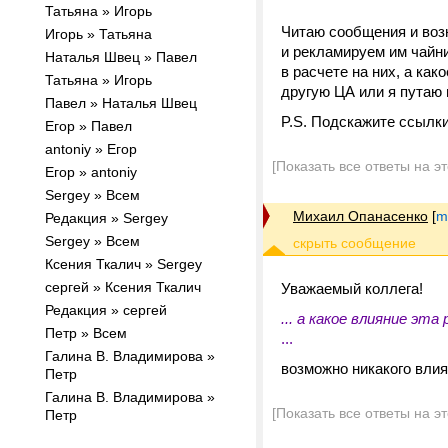
Татьяна » Игорь
Читаю сообщения и воз
Игорь » Татьяна
и рекламируем им чайни
Наталья Швец » Павел
в расчете на них, а как
Татьяна » Игорь
другую ЦА или я путаю 
Павел » Наталья Швец
P.S. Подскажите ссылки
Егор » Павел
antoniy » Егор
[Показать все ответы на э
Егор » antoniy
Sergey » Всем
Михаил Опанасенко
[
m
Редакция » Sergey
Sergey » Всем
Ксения Ткалич » Sergey
сергей » Ксения Ткалич
Уважаемый коллега!
Редакция » сергей
... а какое влияние эт
Петр » Всем
...
Галина В. Владимирова »
возможно никакого влия
Петр
Галина В. Владимирова »
[Показать все ответы на э
Петр