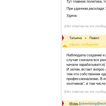
Тут главное политика, 
При удачном раскладе 
Удачи.
[Нет ответов на это сообщ
Татьяна
»
Павел
Наблюдала создание и р
случае сначала все раз
начали зарабатыватся) 
И затем, встает вопрос
тем что собственник од
профессионализме. В ит
охотников", в том числ
[Нет ответов на это сообщ
Игорь
[
advertising@tec