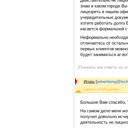
Действительно не лицен
знаю в каком городе Вы
лицезреть в нашем офи
учередительные докумен
хотите работать долго В
касается формальной с
Неформально необходим
отличаетесь от остальн
первых клиентов можно п
будет заниматься аг-во
[Показать все ответы на э
Игорь
[
advertising@tec
Большое Вам спасибо, 
На самом деле меня инт
получил довольно исче
деятельность не лиценз