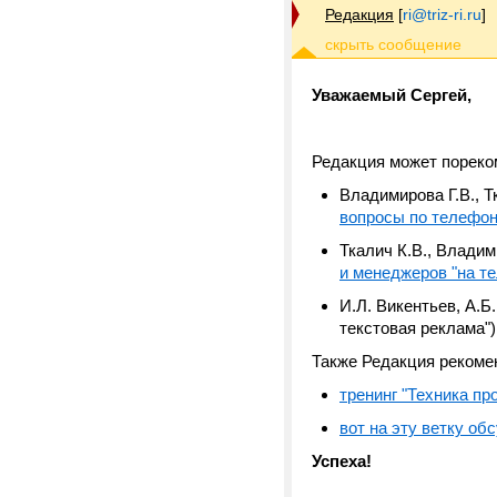
Редакция
[
ri@triz-ri.ru
]
Уважаемый Сергей,
Редакция может порек
Владимирова Г.В., Т
вопросы по телефон
Ткалич К.В., Владим
и менеджеров "на т
И.Л. Викентьев, А.Б
текстовая реклама")
Также Редакция рекоме
тренинг "Техника п
вот на эту ветку об
Успеха!