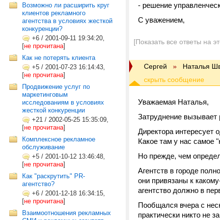
- решение управленческ
Возможно ли расширить круг
клиентов рекламного
С уважением,
агентства в условиях жесткой
конкуренции?
+6
/
2001-09-11 19:34:20,
[Показать все ответы на э
[
не прочитана
]
Как не потерять клиента
Сергей
»
Наталья Ш
+5
/
2001-07-23 16:14:43,
[
не прочитана
]
Продвижение услуг по
маркетинговым
Уважаемая Наталья,
исследованиям в условиях
жесткой конкуренции
Затруднение вызывает 
+21
/
2002-05-25 15:35:09,
[
не прочитана
]
Директора интересует о
Комплексное рекламное
Какое там у нас самое "
обслуживание
Но прежде, чем определ
+5
/
2001-10-12 13:46:48,
[
не прочитана
]
Агентств в городе полн
Как "раскрутить" PR-
они привязаны к какому
агентство?
агентство должно в пе
+6
/
2001-12-18 16:34:15,
[
не прочитана
]
Пообщался вчера с неск
Взаимоотношения рекламных
практически никто не з