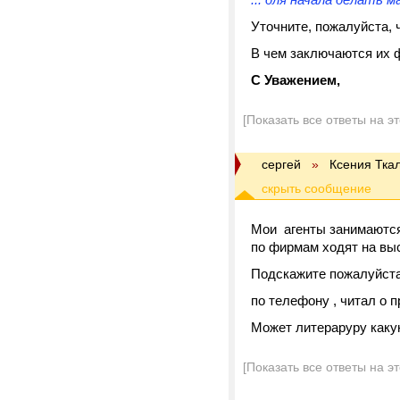
Уточните, пожалуйста,
В чем заключаются их 
С Уважением,
[Показать все ответы на э
сергей
»
Ксения Тка
Мои агенты занимаются
по фирмам ходят на выс
Подскажите пожалуйста
по телефону , читал о 
Может литераруру какую
[Показать все ответы на э