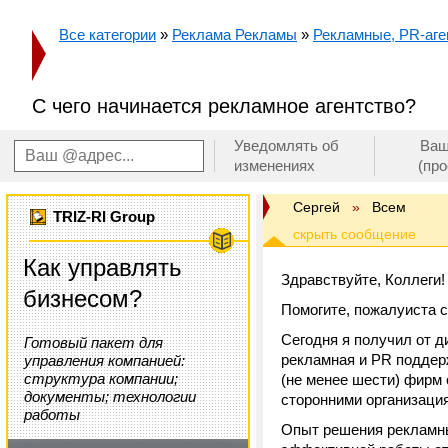
Все категории
»
Реклама Рекламы
»
Рекламные, PR-аген
C чего начинается рекламное агентство?
Уведомлять об
Ваш
изменениях
(пр
Сергей
»
Всем
TRIZ-RI Group
Как управлять
Здравствуйте, Коллеги!
бизнесом?
Помогите, пожалуиста с
Сегодня я получил от д
Готовый пакет для
рекламная и PR поддер
управления компанией:
структура компании;
(не менее шести) фирм
документы; технологии
сторонними организаци
работы
Опыт решения рекламны