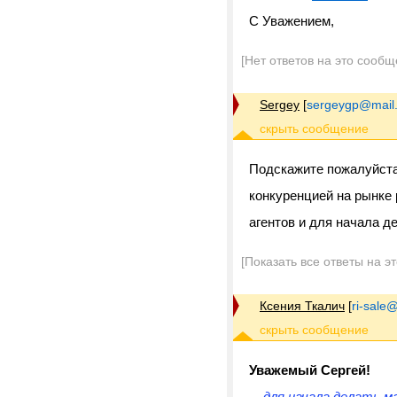
С Уважением,
[Нет ответов на это сообщ
Sergey
[
sergeygp@mail.
Подскажите пожалуйста
конкуренцией на рынке 
агентов и для начала д
[Показать все ответы на э
Ксения Ткалич
[
ri-sale@t
Уважемый Сергей!
... для начала делать 