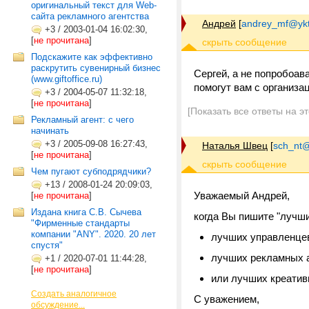
оригинальный текст для Web-
сайта рекламного агентства
Андрей
[
andrey_mf@ykt
+3
/
2003-01-04 16:02:30,
[
не прочитана
]
Подскажите как эффективно
раскрутить сувенирный бизнес
Сергей, а не попробоав
(www.giftoffice.ru)
помогут вам с организа
+3
/
2004-05-07 11:32:18,
[
не прочитана
]
[Показать все ответы на э
Рекламный агент: с чего
начинать
+3
/
2005-09-08 16:27:43,
Наталья Швец
[
sch_nt@t
[
не прочитана
]
Чем пугают субподрядчики?
+13
/
2008-01-24 20:09:03,
Уважаемый Андрей,
[
не прочитана
]
Издана книга С.В. Сычева
когда Вы пишите "лучши
"Фирменные стандарты
компании "ANY". 2020. 20 лет
лучших управленцев
спустя"
лучших рекламных 
+1
/
2020-07-01 11:44:28,
[
не прочитана
]
или лучших креати
Создать аналогичное
С уважением,
обсуждение...