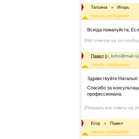
Татьяна
»
Игорь
Всегда пожалуйста. Есл
[Нет ответов на это сообщ
Павел
[
p_koho@mail.ru
Здравствуйте Наталья!
Спасибо за консультац
профессионала.
[Показать все ответы на э
Егор
»
Павел