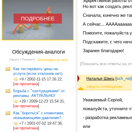
эффективной работы от
Но вот как создать рекл
Сначала, конечно же т
ПОДРОБНЕЕ
А сейчас... ААААааааааа!
Помогите, пожалуйста ус
Подскажите, с чего нач
Заранее благодарю!
Обсуждения-аналоги
Скрыть / Показать
Сортировать по дате
[Показать все ответы на э
Как тестировать цены на
услуги (если эталонов нет).
Наталья Швец
[
sch_nt@t
+9
/
2002-11-15 17:26:22,
[
не прочитана
]
Борьба с "халтурщиками" от
рекламы. АКТУАЛЬНО!
Уважаемый Сергей,
+29
/
2009-12-23 15:54:31,
[
не прочитана
]
пожалуйста, уточните ч
Как "бороться" с клиентами,
- разработка рекламных
оказывающими давление?
+7
/
2001-07-02 19:47:36,
или
[
не прочитана
]