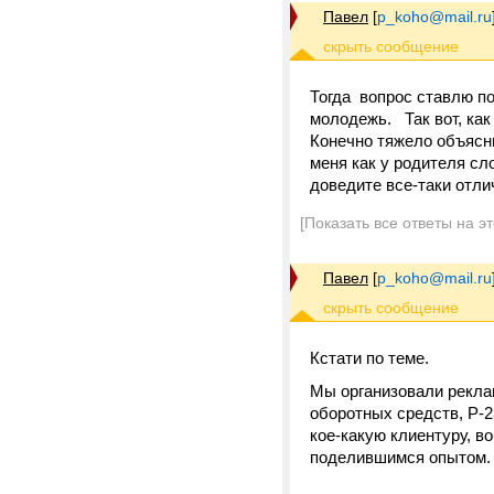
Павел
[
p_koho@mail.ru
Тогда вопрос ставлю по
молодежь. Так вот, как
Конечно тяжело объясни
меня как у родителя сл
доведите все-таки отли
[Показать все ответы на э
Павел
[
p_koho@mail.ru
Кстати по теме.
Мы организовали реклам
оборотных средств, P-2
кое-какую клиентуру, в
поделившимся опытом.