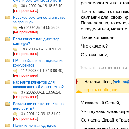
СМИ и рекламных агентств
рекламодатели не готов
+30
/
2002-04-18 18:52:10,
[
не прочитана
]
Так что пока я склоняю
кампаний для "своих" ф
Русское рекламное агентство
за границей.
Параллельно, конечно, 
+6
/
2002-05-19 05:36:36,
определиться, может ст
[
не прочитана
]
Такие вот мысли.
Если клиент или директор
самодур?
Что скажете?
+19
/
2003-06-15 16:00:46,
[
не прочитана
]
С уважением,
ПР - прайсы и исследование
конкурентов!
[Показать все ответы на э
+11
/
2008-01-10 13:06:40,
[
не прочитана
]
Наталья Швец
[
sch_nt@t
Как найти клиентов для
начинающего ДМ-агентства?
+3
/
2002-03-11 13:56:24,
[
не прочитана
]
Уважаемый Сергей,
Рекламное агентство. Как на
него выйти?
>> я думаю, нужно опре
+3
/
2001-12-03 12:31:02,
[
не прочитана
]
Согласна. Давайте "раз
Найти клиента под идею
-
помещение
(но, чаще