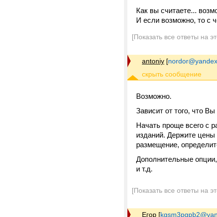
Как вы считаете... воз
И если возможно, то с ч
[Показать все ответы на э
antoniy
[
nordor@yandex
Возможно.
Зависит от того, что Вы
Начать проще всего с р
изданий. Держите цены
размещение, определит
Дополнительные опции,
и т.д.
[Показать все ответы на э
Егор
[
kgsm3pgpb2@yan