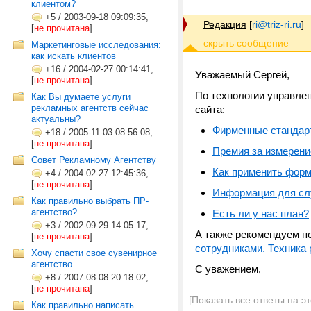
клиентом?
+5
/
2003-09-18 09:09:35,
Редакция
[
ri@triz-ri.ru
]
[
не прочитана
]
Маркетинговые исследования:
как искать клиентов
+16
/
2004-02-27 00:14:41,
Уважаемый Сергей,
[
не прочитана
]
По технологии управле
Как Вы думаете услуги
рекламных агентств сейчас
сайта:
актуальны?
Фирменные стандар
+18
/
2005-11-03 08:56:08,
[
не прочитана
]
Премия за измерение
Совет Рекламному Агентству
Как применить форм
+4
/
2004-02-27 12:45:36,
[
не прочитана
]
Информация для сл
Как правильно выбрать ПР-
агентство?
Есть ли у нас план?
+3
/
2002-09-29 14:05:17,
А также рекомендуем по
[
не прочитана
]
сотрудниками. Техника
Хочу спасти свое сувенирное
агентство
С уважением,
+8
/
2007-08-08 20:18:02,
[
не прочитана
]
[Показать все ответы на э
Как правильно написать