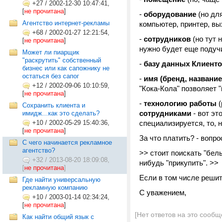
+27
/
2002-12-30 10:47:41,
[
не прочитана
]
-
оборудование
(но дл
Агентство интернет-рекламы
компьютер, принтер, вы
+68
/
2002-01-27 12:21:54,
-
сотрудников
(но тут 
[
не прочитана
]
нужно будет еще подучит
Может ли пиарщик
"раскрутить" собственный
-
базу данных Клиент
бизнес или как сапожнику не
остаться без сапог
-
имя (бренд, названи
+12
/
2002-09-06 10:10:59,
"Кока-Кола" позволяет 
[
не прочитана
]
-
технологию работы
Сохранить клиента и
сотрудниками
- вот эт
имидж...как это сделать?
+10
/
2002-05-29 15:40:36,
специализируется, то, 
[
не прочитана
]
За что платить? - вопр
C чего начинается рекламное
агентство?
>> стоит поискать "бел
+32
/
2013-08-20 18:09:08,
нибудь "прикупить". >>
[
не прочитана
]
Если в том числе решит
Где найти универсальную
рекламную компанию
С уважением,
+10
/
2003-01-14 02:34:24,
[
не прочитана
]
[Нет ответов на это сообщ
Как найти общий язык с