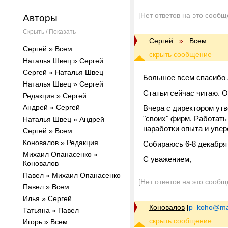
[Нет ответов на это сообщ
Авторы
Скрыть / Показать
Сергей
»
Всем
Сергей » Всем
Наталья Швец » Сергей
Сергей » Наталья Швец
Большое всем спасибо 
Наталья Швец » Сергей
Статьи сейчас читаю. О
Редакция » Сергей
Андрей » Сергей
Вчера с директором ут
"своих" фирм. Работать 
Наталья Швец » Андрей
наработки опыта и увер
Сергей » Всем
Коновалов » Редакция
Собираюсь 6-8 декабря
Михаил Опанасенко »
С уважением,
Коновалов
Павел » Михаил Опанасенко
[Нет ответов на это сообщ
Павел » Всем
Илья » Сергей
Коновалов
[
p_koho@mai
Татьяна » Павел
Игорь » Всем