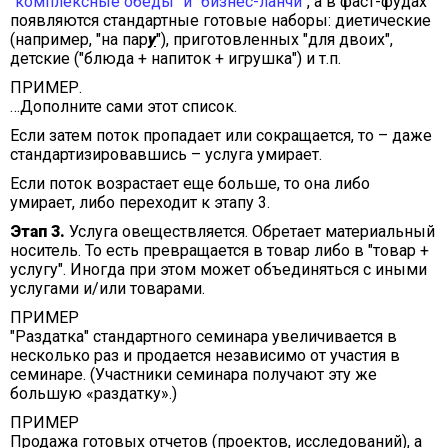
"комплексные обеды" и "бизнес-ланчи"
, а в фаст-фудах
появляются стандартные готовые наборы: диетические
(например, "на пар
у
"), приготовленных "для двоих",
детские ("блюда + напиток + игрушка") и т.п.
ПРИМЕР.
…Дополните сами этот список.
Если затем поток пропадает или сокращается, то – даже
стандартизировавшись – услуга умирает.
Если поток возрастает еще больше, то она либо
умирает, либо переходит к этапу 3.
Этап 3.
Услуга овеществляется. Обретает материальный
носитель. То есть превращается в товар либо в "товар +
услугу". Иногда при этом может объединяться с иными
услугами и/или товарами.
ПРИМЕР
"Раздатка" стандартного семинара увеличивается в
несколько раз и продается независимо от участия в
семинаре. (Участники семинара получают эту же
большую «раздатку».)
ПРИМЕР
Продажа готовых отчетов (проектов, исследований), а