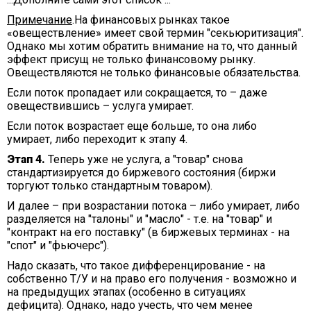
Примечание
.На финансовых рынках такое
«овеществление» имеет свой термин "секьюритизация".
Однако мы хотим обратить внимание на то, что данный
эффект присущ не только финансовому рынку.
Овеществляются не только финансовые обязательства.
Если поток пропадает или сокращается, то – даже
овеществившись – услуга умирает.
Если поток возрастает еще больше, то она либо
умирает, либо переходит к этапу 4.
Этап 4.
Теперь уже не услуга, а "товар" снова
стандартизируется до биржевого состояния (биржи
торгуют только стандартным товаром).
И далее – при возрастании потока – либо умирает, либо
разделяется на "талоны" и "масло" - т.е. на "товар" и
"контракт на его поставку" (в биржевых терминах - на
"спот" и "фьючерс").
Надо сказать, что такое дифференцирование - на
собственно Т/У и на право его получения - возможно и
на предыдущих этапах (особенно в ситуациях
дефицита). Однако, надо учесть, что чем менее