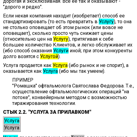
дорогая и эксклюзивная. Все ее так и оказывают -
"дорого и редко".
Если некая компания находит (изобретает) способ ее
стандартизировать (то есть превратить в
Услугу
), то она
не столько оповещает об этом рынок (или вовсе не
оповещает), сколько просто чуть снижает цены
(относительно цен на
Услугу
), притягивая к себе
большее количество Клиентов, и легко обслуживает их
(ибо способ оказания
Услуги
иной; при этом конкуренты
долго возятся с
Услугой
).
Услуга продается как
Услуга
(ибо рынок и не спорит), а
оказывается как
Услуга
(ибо мы так умеем).
ПРИМЕР
"Ромашка" офтальмолога Святослава Федорова. Т.е.,
осуществление офтальмологических операций "на
потоке", конвейерным методом с возможностью
тиражирования технологии.
СТЫК 2.2. "УСЛУГА ЗА ПРИЛАВКОМ"
Услуга
Услуга