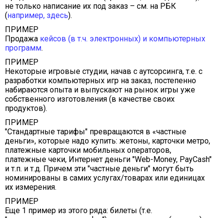
не только написание их под заказ – см. на РБК
(
например, здесь
).
ПРИМЕР
Продажа
кейсов (в т.ч. электронных) и компьютерных
программ
.
ПРИМЕР
Некоторые игровые студии, начав с аутсорсинга, т.е. с
разработки компьютерных игр на заказ, постепенно
набираются опыта и выпускают на рынок игры уже
собственного изготовления (в качестве своих
продуктов).
ПРИМЕР
"Стандартные тарифы" превращаются в «частные
деньги», которые надо купить: жетоны, карточки метро,
платежные карточки мобильных операторов,
платежные чеки, Интернет деньги "Web-Money, PayCash"
и т.п. и т.д. Причем эти "частные деньги" могут быть
номинированы в самих услугах/товарах или единицах
их измерения.
ПРИМЕР
Еще 1 пример из этого ряда: билеты (т.е.