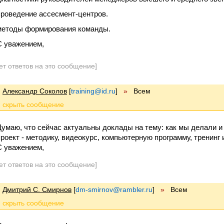
проведение ассесмент-центров.
методы формирования команды.
С уважением,
ет ответов на это сообщение]
Александр Соколов
[
training@id.ru
]
»
Всем
Думаю, что сейчас актуальны доклады на тему: как мы делали и
проект - методику, видеокурс, компьютерную программу, тренинг и
С уважением,
ет ответов на это сообщение]
Дмитрий С. Смирнов
[
dm-smirnov@rambler.ru
]
»
Всем