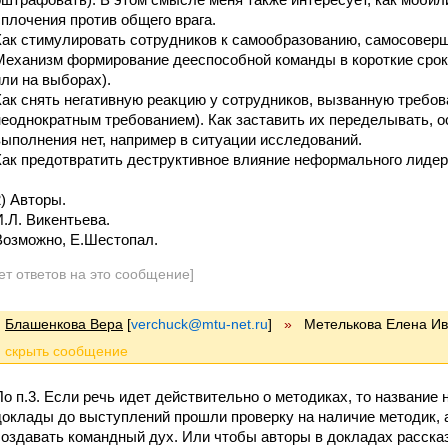
сплочения против общего врага.
Как стимулировать сотрудников к самообразованию, самосовер
Механизм формирование дееспособной команды в короткие сроки
или на выборах).
Как снять негативную реакцию у сотрудников, вызванную требо
неоднократным требованием). Как заставить их переделывать, о
выполнения нет, например в ситуации исследований.
Как предотвратить деструктивное влияние неформального лидер
2) Авторы.
И.Л. Викентьева.
Возможно, Е.Шестопал.
ет ответов на это сообщение]
Блашенкова Вера
[
verchuck@mtu-net.ru
]
»
Метелькова Елена И
По п.3. Если речь идет действительно о методиках, то название
доклады до выступлений прошли проверку на наличие методик, а 
создавать командный дух. Или чтобы авторы в докладах расска