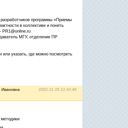
з разработчиков программы «Приемы
иктности в коллективе и понять
- PR1@online.ru
одаватель МГУ, отделение ПР
 или указать, где можно посмотреть
а Ивановна
2002-11-28 22:43:48
 методики
а,