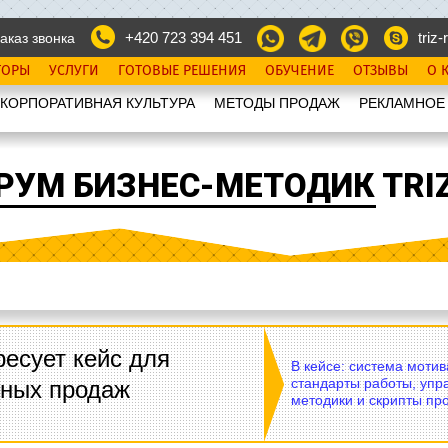
+420 723 394 451
triz-r
аказ звонка
ТОРЫ
УСЛУГИ
ГОТОВЫЕ РЕШЕНИЯ
ОБУЧЕНИЕ
ОТЗЫВЫ
О 
КОРПОРАТИВНАЯ КУЛЬТУРА
МЕТОДЫ ПРОДАЖ
РЕКЛАМНОЕ
РУМ БИЗНЕС-МЕТОДИК TRIZ
есует кейс для
В кейсе: система моти
стандарты работы, упр
вных продаж
методики и скрипты пр