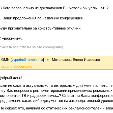
б) Кого персонально из докладчиков Вы хотели бы услышать?
в) Ваши предложения по названию конференции.
Буду признательна за конструктивные отклики.
С уважением,
оказать все ответы на это сообщение]
GMN
[
vvputin@rambler.ru
]
»
Метелькова Елена Ивановна
Добрый день!
Если не самым актуальным, то интересным для меня является 
ли у Вас вопросы о регламентировании применяемых рекламных 
компонентов ТВ и радиорекламы...? Ставит ли Ваша конференци
продвижение каких-либо документов на законодательный урове
Не секрет, что, начиная со статических рекламоносителей и зака