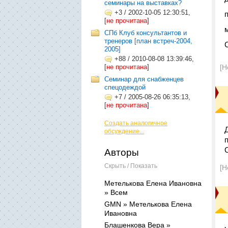
семинары на выставках?
+3
/
2002-10-05 12:30:51,
[
не прочитана
]
СПб Клуб консультантов и
тренеров [план встреч-2004,
2005]
+88
/
2010-08-08 13:39:46,
[
не прочитана
]
[Н
Семинар для снабженцев
спецодеждой
+7
/
2005-08-26 06:35:13,
[
не прочитана
]
Создать аналогичное
обсуждение...
Авторы
Скрыть / Показать
[Н
Метелькова Елена Ивановна
» Всем
GMN » Метелькова Елена
Ивановна
Блашенкова Вера »