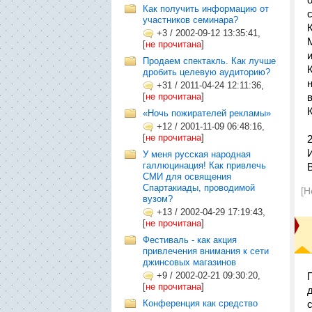
Как получить информацию от
участников семинара?
+3
/
2002-09-12 13:35:41,
[
не прочитана
]
Продаем спектакль. Как лучше
дробить целевую аудиторию?
+31
/
2011-04-24 12:11:36,
[
не прочитана
]
«Ночь пожирателей рекламы»
+12
/
2001-11-09 06:48:16,
[
не прочитана
]
У меня русская народная
галлюцинация! Как привлечь
СМИ для освящения
Спартакиады, проводимой
[Н
вузом?
+13
/
2002-04-29 17:19:43,
[
не прочитана
]
Фестиваль - как акция
привлечения внимания к сети
джинсовых магазинов
+9
/
2002-02-21 09:30:20,
[
не прочитана
]
Конференция как средство