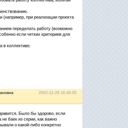
шенствованию.
 (например, при реализации проекта
ванием переделать работу (возможно
собенно если четких критериев для
а в коллективе.
вановна
2002-11-28 16:48:05
 нравится. Было бы здорово, если
не баек из серии, как важно
зывали о какой-либо конкретно