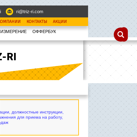
i
ri@triz-ri.com
КОМПАНИИ
КОНТАКТЫ
АКЦИИ
 ИЗМЕРЕНИЕ
OФФЕРБУК
-RI
вации, должностные инструкции,
ажнения для приема на работу,
одаж