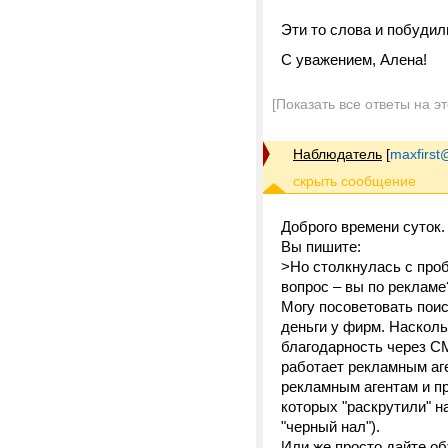
Эти то слова и побудил
C уважением, Алена!
[Показать все ответы на э
Наблюдатель
[
maxfirst
Доброго времени суток.
Вы пишите:
>Но столкнулась с проб
вопрос – вы по рекламе
Могу посоветовать поис
деньги у фирм. Насколь
благодарность через С
работает рекламным аге
рекламным агентам и п
которых "раскрутили" н
"черный нал").
Или же просто дайте об