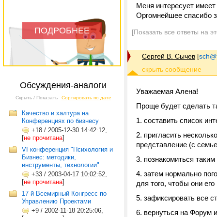
Меня интересует имеет 
Оргомнейшее спасибо з
ПОДРОБНЕЕ
[Показать все ответы на э
Сергей В. Сычев
[
sch@tr
Обсуждения-аналоги
Уважаемая Алена!
Скрыть / Показать
Сортировать по дате
Проще будет сделать т
Качество и халтура на
составить список ин
Конференциях по бизнесу
+18
/
2005-12-30 14:42:12,
пригласить несколько
[
не прочитана
]
представление (с семье
VI конференция "Психология и
Бизнес: методики,
познакомиться таким
инструменты, технологии"
затем нормально пого
+33
/
2003-04-17 10:02:52,
[
не прочитана
]
для того, чтобы они его
17-й Всемирный Конгресс по
зафиксировать все ст
Управлению Проектами
+9
/
2002-11-18 20:25:06,
вернуться на Форум и