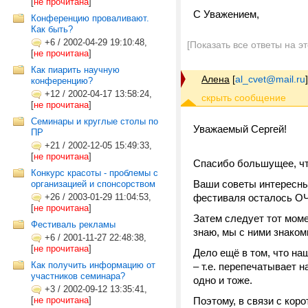
[
не прочитана
]
С Уважением,
Конференцию проваливают.
Как быть?
+6
/
2002-04-29 19:10:48,
[Показать все ответы на э
[
не прочитана
]
Как пиарить научную
Алена
[
al_cvet@mail.ru
]
конференцию?
+12
/
2002-04-17 13:58:24,
[
не прочитана
]
Семинары и круглые столы по
Уважаемый Сергей!
ПР
+21
/
2002-12-05 15:49:33,
[
не прочитана
]
Спасибо большущее, что
Конкурс красоты - проблемы с
Ваши советы интересны 
организацией и спонсорством
+26
/
2003-01-29 11:04:53,
фестиваля осталось ОЧ
[
не прочитана
]
Затем следует тот моме
Фестиваль рекламы
знаю, мы с ними знако
+6
/
2001-11-27 22:48:38,
[
не прочитана
]
Дело ещё в том, что на
Как получить информацию от
– т.е. перепечатывает н
участников семинара?
одно и тоже.
+3
/
2002-09-12 13:35:41,
[
не прочитана
]
Поэтому, в связи с ко