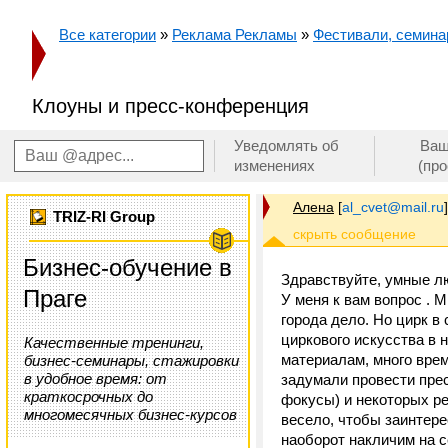
Все категории
»
Реклама Рекламы
»
Фестивали, семинар
Клоуны и пресс-конференция
Уведомлять об
Ваш
изменениях
(пр
Алена
[
al_cvet@mail.ru
]
TRIZ-RI Group
Бизнес-обучение в
Здравствуйте, умные лю
Праге
У меня к вам вопрос . 
города дело. Но цирк в
циркового искусства в 
Качественные тренинги,
материалам, много вре
бизнес-семинары, стажировки
в удобное время: от
задумали провести прес
краткосрочных до
фокусы) и некоторых ре
многомесячных бизнес-курсов
весело, чтобы заинтере
наоборот накличим на 