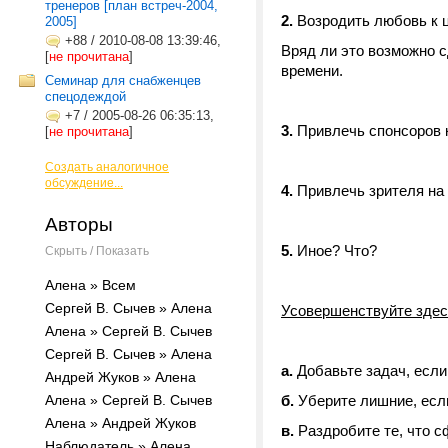
тренеров [план встреч-2004,
2.
Возродить любовь к 
2005]
+88
/
2010-08-08 13:39:46,
Вряд ли это возможно 
[
не прочитана
]
времени.
Семинар для снабженцев
спецодеждой
+7
/
2005-08-26 06:35:13,
3.
Привлечь спонсоров 
[
не прочитана
]
Создать аналогичное
обсуждение...
4.
Привлечь зрителя на 
Авторы
5.
Иное? Что?
Скрыть / Показать
Алена » Всем
Сергей В. Сычев » Алена
Усовершенствуйте здесь
Алена » Сергей В. Сычев
Сергей В. Сычев » Алена
а.
Добавьте задач, если
Андрей Жуков » Алена
Алена » Сергей В. Сычев
б.
Уберите лишние, есл
Алена » Андрей Жуков
в.
Раздробите те, что 
Наблюдатель » Алена