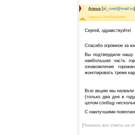
Алена
[
al_cvet@mail.ru
]
Сергей, здравствуйте!
Спасибо огромное за из
Вы подтвердили нашу 
наибольшая часть го
ознакомление горож
жонглировать тремя кар
Всю акцию мы назвали
(только два дня в год
целом сообщу нескольк
С наилучшими пожелани
[Показать все ответы на э