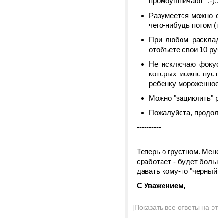
промоушничают" :-)..
Разумеется можно с
чего-нибудь потом (т
При любом расклад
отобъете свои 10 ру
Не исключаю фокус
которых можно пусти
ребенку мороженное"
Можно "зациклить" р
Пожалуйста, продолжи
----------
Теперь о грустном. Мене
сработает - будет бол
давать кому-то "черный 
С Уважением,
[Показать все ответы на э