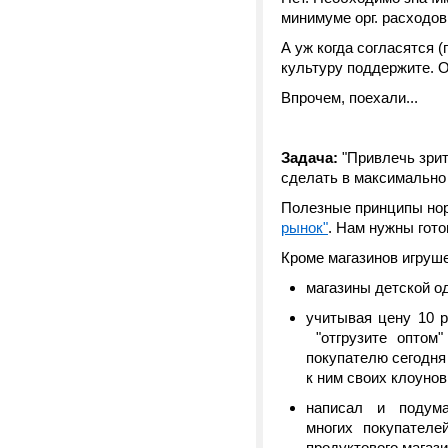
минимуме орг. расходов
А уж когда согласятся (
культуру поддержите. 
Впрочем, поехали...
Задача:
"Привлечь зрит
сделать в максимально 
Полезные принципы нор
рынок"
. Нам нужны гото
Кроме магазинов игруше
магазины детской од
учитывая цену 10 р
"отгрузите оптом"
покупателю сегодня
к ним своих клоунов 
написал и подума
многих покупателе
продуктового магаз