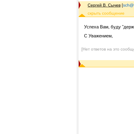
Сергей В. Сычев
[
sch@tr
Успеха Вам, буду "держ
C Уважением,
[Нет ответов на это сообщ