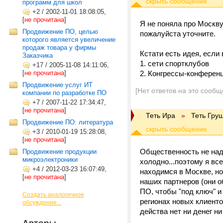
программ для школ
+2
/
2002-11-01 18:08:05,
[
не прочитана
]
Я не поняла про Москву
Продвижение ПО, целью
пожалуйста уточните.
которого является увеличение
продаж товара у фирмы
Кстати есть идея, если
Заказчика
1. сети спортклубов
+17
/
2005-11-08 14:11:06,
[
не прочитана
]
2. Конгрессы-конферен
Продвижение услуг ИТ
[Нет ответов на это сообщ
компании по разработке ПО
+7
/
2007-11-22 17:34:47,
[
не прочитана
]
Теть Ира
»
Теть Гру
Продвижение ПО: литература
+3
/
2010-01-19 15:28:08,
[
не прочитана
]
Общественность не надо,
Продвижение продукции
микроэлектроники
холодно...поэтому я вс
+4
/
2012-03-23 16:07:49,
находимся в Москве, но
[
не прочитана
]
наших партнеров (они о
ПО, чтобы "под ключ" и
Создать аналогичное
регионах новых клиенто
обсуждение...
действа нет ни денег ни