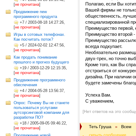
Полагаю, если Вы хоти
[
не прочитана
]
Вашей фирмы не только
Продвижение new
общественность, лучше
программного продукта
специализированной прес
+7
/
2003-08-18 14:27:26,
[
не прочитана
]
Преимущество первой, 
Преимущество второй -
Игры в сотовых телефонах.
Как посчитать поток?
Преимущество рассылки 
+5
/
2024-02-02 12:47:56,
всегда подкупает.
[
не прочитана
]
Необязательно размеща
Как продать понимание
двух-трех, но точно вы
прошлого и прогноз будущего
Кроме того, как Вы спр
+19
/
2003-12-29 12:15:35,
отстроиться от конкуре
[
не прочитана
]
дизайна. При наличии 
Продвижение программного
будете замечены благо
обеспечения
+4
/
2004-05-28 13:56:37,
Успеха Вам.
[
не прочитана
]
С уважением,
Опрос: Почему Вы не станете
пользоваться услугами
[Нет ответов на это сообщ
аутсорсинговой компании для
разработки ПО?
+18
/
2005-09-05 09:46:22,
Теть Груша
»
Всем
[
не прочитана
]
Продвижение новой