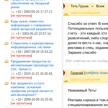
обеспечение на Западный
Теть Груша
»
Всем
рынок
+15
/
2003-05-10 17:27:17,
[
не прочитана
]
Куда нужно поместить
Спасибо за ответ. В ко
информацию о совершенно
Потенциальных пользова
новой авторской разработке...
счету - это каждый, кт
+3
/
2003-05-10 23:57:14,
[
не прочитана
]
развлечений, либо спорт
донести весть о нас, х
Стереотипы о корпоративных
информационных системах
реклама в спец. издани
+18
/
2007-09-19 15:53:22,
Заранее спасибо
[
не прочитана
]
[Нет ответов на это сообщ
Продвижение продуктов по
автоматизации производства
(тех. процесс)
Георгий
[
soft@triz-chan
+22
/
2015-11-22 10:26:43,
[
не прочитана
]
Как продвигать услуги
компании, основным
Уважаемый Теть!
профилем которой является
веб-development?
+10
/
2009-10-08 15:23:43,
Реклама хороша в том и
[
не прочитана
]
специализированное ил