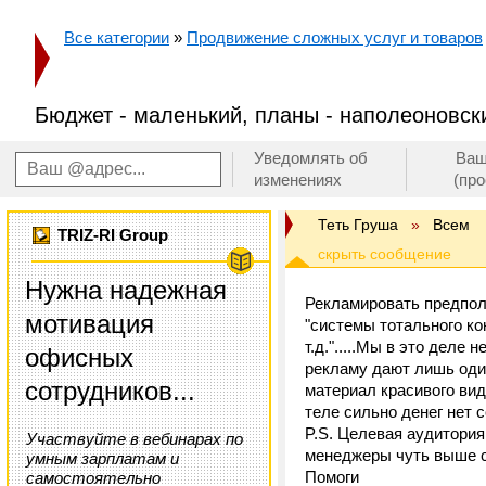
Все категории
»
Продвижение сложных услуг и товаров
Бюджет - маленький, планы - наполеоновски
Уведомлять об
Ваш
изменениях
(пр
Теть Груша
»
Всем
TRIZ-RI Group
Нужна надежная
Рекламировать предпол
мотивация
"системы тотального ко
т.д.".....Мы в это деле
офисных
рекламу дают лишь один
сотрудников...
материал красивого ви
теле сильно денег нет 
P.S. Целевая аудитория
Участвуйте в вебинарах по
менеджеры чуть выше ср
умным зарплатам и
Помоги
самостоятельно