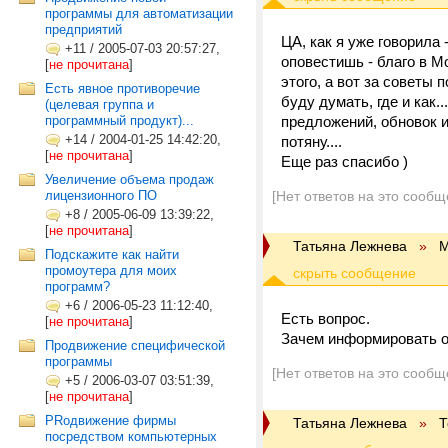
программы для автоматизации
предприятий
ЦА, как я уже говорила 
+11
/
2005-07-03 20:57:27,
оповестишь - благо в 
[
не прочитана
]
этого, а вот за советы 
Есть явное противоречие
буду думать, где и как
(целевая группа и
программный продукт)...
предложений, обновок и
+14
/
2004-01-25 14:42:20,
потяну....
[
не прочитана
]
Еще раз спасибо )
Увеличение объема продаж
лицензионного ПО
[Нет ответов на это сообщ
+8
/
2005-06-09 13:39:22,
[
не прочитана
]
Татьяна Лежнева
»
М
Подскажите как найти
промоутера для моих
программ?
+6
/
2006-05-23 11:12:40,
Есть вопрос.
[
не прочитана
]
Зачем информировать о
Продвижение специфической
программы
[Нет ответов на это сообщ
+5
/
2006-03-07 03:51:39,
[
не прочитана
]
PRодвижение фирмы
Татьяна Лежнева
»
Т
посредством компьютерных