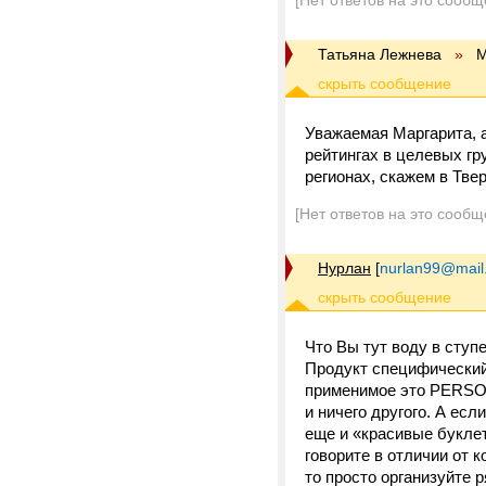
[Нет ответов на это сообщ
Татьяна Лежнева
»
М
Уважаемая Маргарита, а
рейтингах в целевых г
регионах, скажем в Тве
[Нет ответов на это сообщ
Нурлан
[
nurlan99@mail
Что Вы тут воду в ступ
Продукт специфический
применимое это PERS
и ничего другого. А есл
еще и «красивые букле
говорите в отличии от к
то просто организуйте 