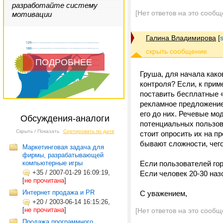
разработайте систему
[Нет ответов на это сообщ
мотивации
Галина Владимирова
[
ПОДРОБНЕЕ
Груша, для начала как
контроля? Если, к прим
поставить бесплатные 
рекламное предложение 
его до них. Речевые мо
Обсуждения-аналоги
потенциальных пользов
Скрыть / Показать
Сортировать по дате
стоит опросить их на пр
бывают сложности, чего 
Маркетинговая задача для
фирмы, разрабатывающей
компьютерные игры
Если пользователей гор
+35
/
2007-01-29 16:09:19,
Если человек 20-30 наз
[
не прочитана
]
Интернет продажа и PR
С уважением,
+20
/
2003-06-14 16:15:26,
[
не прочитана
]
[Нет ответов на это сообщ
Продажа программного