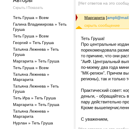
Авторы
[Нет ответов на это сообщ
Скрыть / Показать
Теть Груша » Всем
Маргарита
[
ampli@mail
Галина Владимирова » Теть
Груша
Теть Груша » Всем
Теть Груша!
Георгий » Теть Груша
Про центральные издан
Татьяна Лежнева » Теть
порекомендовала размес
Груша
то причине, что они ра
Маргарита » Теть Груша
"АиФ. Центральный выпу
по-моему два года мин
Теть Груша » Всем
"МК-регион". Причем вы
Татьяна Лежнева »
регионы), так и только 
Маргарита
Татьяна Лежнева » Теть
Практический совет: ко
Груша
деньги, - обращайтесь 
Теть Ира » Теть Груша
пару действительно пр
Маргарита » Теть Груша
Кроме вышеперчисленно
Татьяна Лежнева »
Маргарита
С уважением,
Нурлан » Теть Груша