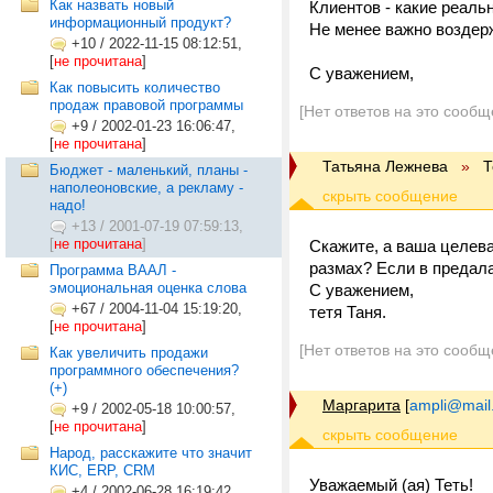
Как назвать новый
Клиентов - какие реал
информационный продукт?
Не менее важно воздер
+10
/
2022-11-15 08:12:51,
[
не прочитана
]
С уважением,
Как повысить количество
продаж правовой программы
[Нет ответов на это сообщ
+9
/
2002-01-23 16:06:47,
[
не прочитана
]
Татьяна Лежнева
»
Т
Бюджет - маленький, планы -
наполеоновские, а рекламу -
надо!
+13
/
2001-07-19 07:59:13,
[
не прочитана
]
Скажите, а ваша целева
размах? Если в предала
Программа ВААЛ -
эмоциональная оценка слова
С уважением,
+67
/
2004-11-04 15:19:20,
тетя Таня.
[
не прочитана
]
[Нет ответов на это сообщ
Как увеличить продажи
программного обеспечения?
(+)
Маргарита
[
ampli@mail
+9
/
2002-05-18 10:00:57,
[
не прочитана
]
Народ, расскажите что значит
КИС, ERP, CRM
Уважаемый (ая) Теть!
+4
/
2002-06-28 16:19:42,