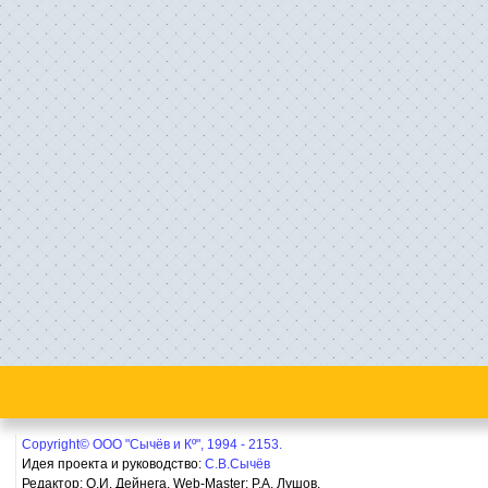
Copyright© ООО "Сычёв и Кº", 1994 - 2153.
Идея проекта и руководство:
С.В.Сычёв
Редактор: О.И. Дейнега. Web-Master:
Р.А. Лушов.