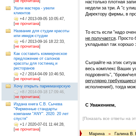
[
не прочитана
]
настолько плотная запи
недели за три. А "с ул
Ушли мастера - увели
клиентов
Директору фирмы, в про
+4
/
2013-09-05 10:05:47,
[
не прочитана
]
Название для студии красоты
То есть если "надо очен
или имидж-студии
не получается
. Просто 
+6
/
2013-09-16 18:22:33,
укладывал так хорошо :
[
не прочитана
]
Как составить коммерческое
предложение от салонов
Сыграйте на этих ситу
красоты для гостиниц и
ресторанов
весь комплекс Ваших ус
+2
/
2014-04-09 10:46:50,
подровнять", "брови/чел
[
не прочитана
]
регулярно требующиес
Хочу открыть парикмахерскую
исполнения!), тогда мо
+8
/
2014-09-18 17:09:46,
[
не прочитана
]
Издана книга С.В. Сычева
С Уважением,
"Фирменные стандарты
компании "ANY". 2020. 20 лет
[Показать все ответы на э
спустя"
+1
/
2020-07-01 11:44:28,
[
не прочитана
]
Марина
»
Галина В.