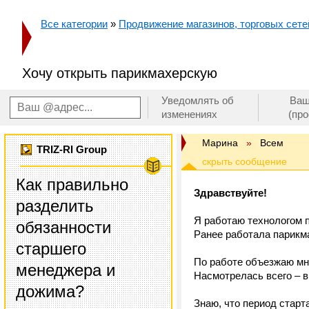
Все категории
»
Продвижение магазинов, торговых сетей
Хочу открыть парикмахерскую
Уведомлять об
Ваш
изменениях
(пр
Марина
»
Всем
TRIZ-RI Group
Как правильно
Здравствуйте!
разделить
Я работаю технологом 
обязанности
Ранее работала парикма
старшего
По работе объезжаю мно
менеджера и
Насмотрелась всего – 
дожима?
Знаю, что период старт