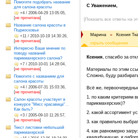
Помогите подобрать название
С Уважением,
для салона красоты
+4
/
2006-04-29 13:05:05,
[
не прочитана
]
[Показать все ответы на э
Название салона красоты в
Подмосковье
Марина
»
Ксения Тк
+11
/
2010-10-19 14:30:26,
[
не прочитана
]
Интересно Ваше мнение по
поводу названий
Ксения
, спасибо за отк
парикмахерского салона?
+7
/
2010-10-01 14:28:04,
[
не прочитана
]
Материалы по этим ссы
Сложно, буду разбират
Помогите с названием для
салона красоты
+4
/
2006-07-31 15:03:36,
Всё же, первоочередны
[
не прочитана
]
по каким критериям в
Салон красоты участвует в
парикмахерских)?
конкурсе "Мисс красавица"...
Как быть?
какой ассортимент ус
+3
/
2005-09-10 11:26:57,
[
не прочитана
]
как правильно выбра
Текст листовки небольшой
как равномерно загру
парикмахерской
квалификацию, я работ