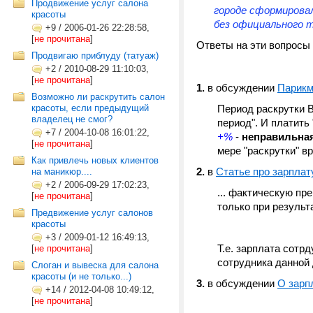
Продвижение услуг салона
городе сформировал
красоты
без официального 
+9
/
2006-01-26 22:28:58,
[
не прочитана
]
Ответы на эти вопросы
Продвигаю приблуду (татуаж)
+2
/
2010-08-29 11:10:03,
[
не прочитана
]
1.
в обсуждении
Парикм
Возможно ли раскрутить салон
красоты, если предыдущий
Период раскрутки 
владелец не смог?
период". И платит
+7
/
2004-10-08 16:01:22,
+%
-
неправильна
[
не прочитана
]
мере "раскрутки" в
Как привлечь новых клиентов
2.
в
Статье про зарплат
на маникюр....
+2
/
2006-09-29 17:02:23,
... фактическую п
[
не прочитана
]
только при резуль
Предвижение услуг салонов
красоты
+3
/
2009-01-12 16:49:13,
Т.е. зарплата сотр
[
не прочитана
]
сотрудника данной
Cлоган и вывеска для салона
красоты (и не только...)
3.
в обсуждении
О зарп
+14
/
2012-04-08 10:49:12,
[
не прочитана
]