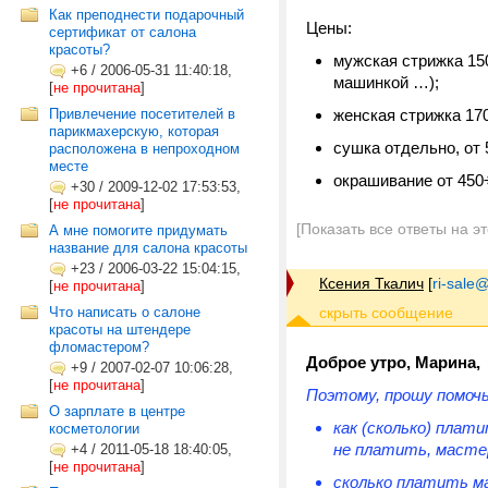
Как преподнести подарочный
Цены:
сертификат от салона
красоты?
мужская стрижка 150
+6
/
2006-05-31 11:40:18,
машинкой …);
[
не прочитана
]
Привлечение посетителей в
женская стрижка 17
парикмахерскую, которая
сушка отдельно, от 
расположена в непроходном
месте
окрашивание от 450÷
+30
/
2009-12-02 17:53:53,
[
не прочитана
]
[Показать все ответы на э
А мне помогите придумать
название для салона красоты
+23
/
2006-03-22 15:04:15,
Ксения Ткалич
[
ri-sale@t
[
не прочитана
]
Что написать о салоне
красоты на штендере
фломастером?
Доброе утро, Марина,
+9
/
2007-02-07 10:06:28,
[
не прочитана
]
Поэтому, прошу помочь
О зарплате в центре
как (сколько) плат
косметологии
не платить, масте
+4
/
2011-05-18 18:40:05,
[
не прочитана
]
сколько платить ма