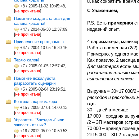
салона красоты
как сократить время 
+8
/
2005-11-02 10:45:48,
С Уважением,
[
не прочитана
]
Помогите создать слоган для
P.S. Есть
примерная
ст
салона красоты!
недавний опыт.
+47
/
2014-06-30 12:37:09,
[
не прочитана
]
4 парикмахера, маникюр
Привлечение прыщавых :)
Работа посменная (2/2).
+47
/
2004-10-05 16:30:16,
[
не прочитана
]
Примерно, у одного маст
Как правило, 2 месяца в
Теряю салон!
+7
/
2005-01-05 12:57:42,
Для мастеров есть мин
[
не прочитана
]
работаешь только маши
Помогите пожалуйста
выполнения стрижки.
разработать сценарий
+5
/
2005-02-04 23:19:51,
Выручка = 30×17 000/2 
[
не прочитана
]
расходов и расходных 
Контроль парикмахера
где:
+15
/
2009-07-01 14:00:13,
30 – дней в месяце
[
не прочитана
]
17 000 – средняя выручк
Управлять "Звездами" или
/2 – ЗП мастеров (стри
зависеть от них?
70 000 – аренда помеще
+16
/
2012-05-09 10:50:53,
2×15 000 – ЗП 2-х адми
[
не прочитана
]