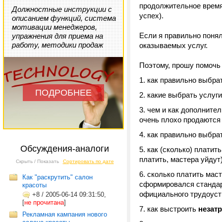
продолжительное время
Должностные инструкции с
успех).
описанием функций, система
мотивации менеджеров,
Если я правильно понял
упражнения для приема на
работу, методики продаж
оказываемых услуг.
Поэтому, прошу помочь
как правильно выбра
ПОДРОБНЕЕ
какие выбрать услуги
чем и как дополнител
очень плохо продаются 
как правильно выбра
Обсуждения-аналоги
как (сколько) платит
платить, мастера уйдут
Скрыть / Показать
Сортировать по дате
сколько платить маст
Как "раскрутить" салон
сформировался стандарт
красоты
официального трудоуст
+8
/
2005-06-14 09:31:50,
[
не прочитана
]
как выстроить
незат
Рекламная кампания нового