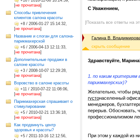
+16
/
2016-12-06 18:24:39,
[
не прочитана
]
С Уважением,
Способы привлечения
клиентов салона красоты
[Показать все ответы на э
+8
/
2006-01-27 15:14:32,
[
не прочитана
]
Название и слоган для салона-
Галина В. Владимиров
парикмахерской
+6
/
2006-04-13 12:11:33,
[
не прочитана
]
Дополнительные продажи в
Здравствуйте, Марина
салоне красоты
+3
/
2008-10-07 12:29:28,
[
не прочитана
]
по каким критериям в
парикмахерских)?
Воровство в салоне красоты
+11
/
2010-07-22 11:08:06,
Желательно, чтобы ряд
[
не прочитана
]
густо
населенный офисам
Парикмахерская спрашивает о
менеджеров, бухгалтеро
стимулировании
перерыв. Обосновать, ч
+5
/
2010-02-21 13:36:18,
профессионализмом легк
[
не прочитана
]
Как продвинуть центр
здоровья и красоты?
При этом у каждой из н
+5
/
2011-10-16 12:12:56,