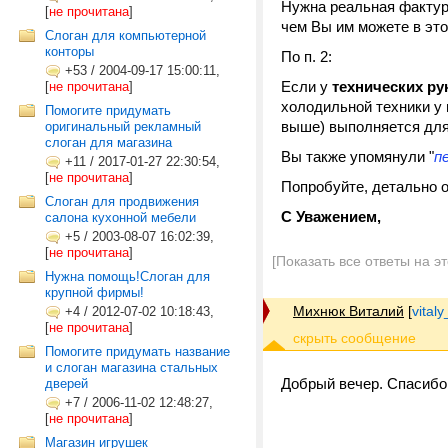
Нужна реальная фактура
[
не прочитана
]
чем Вы им можете в эт
Слоган для компьютерной
конторы
По п. 2:
+53
/
2004-09-17 15:00:11,
Если у
технических р
[
не прочитана
]
холодильной техники у 
Помогите придумать
выше) выполняется для
оригинальный рекламный
слоган для магазина
Вы также упомянули "
п
+11
/
2017-01-27 22:30:54,
[
не прочитана
]
Попробуйте, детально 
Слоган для продвижения
С Уважением,
салона кухонной мебели
+5
/
2003-08-07 16:02:39,
[
не прочитана
]
[Показать все ответы на э
Нужна помощь!Слоган для
крупной фирмы!
Михнюк Виталий
[
vital
+4
/
2012-07-02 10:18:43,
[
не прочитана
]
Помогите придумать название
и слоган магазина стальных
Добрый вечер. Спасибо
дверей
+7
/
2006-11-02 12:48:27,
[
не прочитана
]
Магазин игрушек