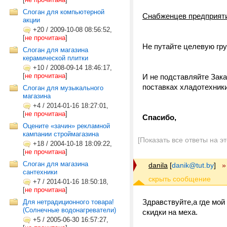
Слоган для компьютерной
Снабженцев предприят
акции
+20
/
2009-10-08 08:56:52,
[
не прочитана
]
Не путайте целевую гру
Слоган для магазина
керамической плитки
+10
/
2008-09-14 18:46:17,
[
не прочитана
]
И не подставляйте Зак
поставках хладотехники 
Слоган для музыкального
магазина
+4
/
2014-01-16 18:27:01,
[
не прочитана
]
Спасибо,
Оцените «зачин» рекламной
кампании строймагазина
[Показать все ответы на э
+18
/
2004-10-18 18:09:22,
[
не прочитана
]
Слоган для магазина
danila
[
danik@tut.by
]
»
сантехники
+7
/
2014-01-16 18:50:18,
[
не прочитана
]
Здравствуйте,а где мой 
Для нетрадиционного товара!
(Солнечные водонагреватели)
скидки на меха.
+5
/
2005-06-30 16:57:27,