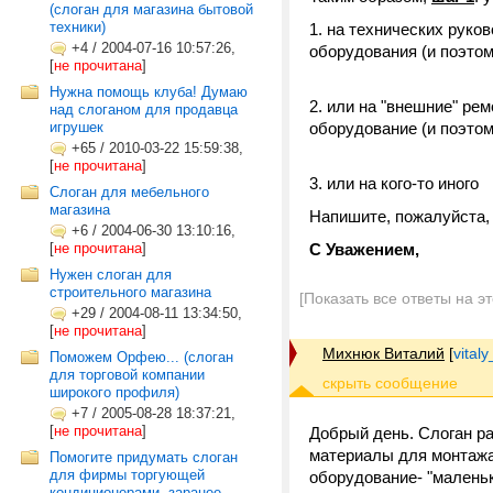
(слоган для магазина бытовой
техники)
на технических руко
+4
/
2004-07-16 10:57:26,
оборудования (и поэтом
[
не прочитана
]
Нужна помощь клуба! Думаю
или на "внешние" ре
над слоганом для продавца
игрушек
оборудование (и поэтом
+65
/
2010-03-22 15:59:38,
[
не прочитана
]
или на кого-то иного
Слоган для мебельного
магазина
Напишите, пожалуйста, 
+6
/
2004-06-30 13:10:16,
[
не прочитана
]
С Уважением,
Нужен слоган для
строительного магазина
[Показать все ответы на э
+29
/
2004-08-11 13:34:50,
[
не прочитана
]
Михнюк Виталий
[
vital
Поможем Орфею... (слоган
для торговой компании
широкого профиля)
+7
/
2005-08-28 18:37:21,
[
не прочитана
]
Добрый день. Слоган ра
материалы для монтажа-
Помогите придумать слоган
для фирмы торгующей
оборудование- "маленьк
кондиционерами, заранее