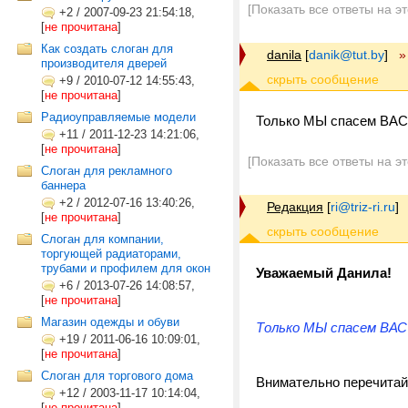
[Показать все ответы на э
+2
/
2007-09-23 21:54:18,
[
не прочитана
]
Как создать слоган для
danila
[
danik@tut.by
]
»
производителя дверей
+9
/
2010-07-12 14:55:43,
[
не прочитана
]
Радиоуправляемые модели
Только МЫ спасем ВАС 
+11
/
2011-12-23 14:21:06,
[
не прочитана
]
[Показать все ответы на э
Слоган для рекламного
баннера
+2
/
2012-07-16 13:40:26,
Редакция
[
ri@triz-ri.ru
]
[
не прочитана
]
Слоган для компании,
торгующей радиаторами,
трубами и профилем для окон
Уважаемый Данила!
+6
/
2013-07-26 14:08:57,
[
не прочитана
]
Магазин одежды и обуви
Только МЫ спасем ВАС
+19
/
2011-06-16 10:09:01,
[
не прочитана
]
Слоган для торгового дома
Внимательно перечитай
+12
/
2003-11-17 10:14:04,
[
не прочитана
]