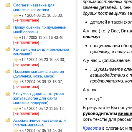
производственных пре
Слоган и название для
замены деталей...), о
магазина косметики
других поставщиках
за
+7
/
2004-06-21 16:35:30,
[
не прочитана
]
деталей к такой (хо
Прошу оценить придуманные
А у нас (т.е. у Вас, Вит
мной слоганы
почему
)
+11
/
2003-11-28 16:43:40,
[
не прочитана
]
спецификация обору
Как вам слоган для рекламной
проблему, я пишу л
компании?
+12
/
2004-04-23 10:58:30,
А у нас... (
описываете, 
[
не прочитана
]
.....(
указываете сле
Название магазина и слоган
взаимодействии с 
(дубленки, кожа, меха)
предприятиями, ко
+6
/
2004-08-09 13:16:07,
[
не прочитана
]
А у нас....
Кто умеет дарить, тот умеет
жить! (Слоган для сайта
и т.д."
магазина подарков)
В результате Вы получ
+45
/
2004-05-12 11:55:12,
руководителям
внешн
[
не прочитана
]
хоть тексты для рассыло
Ассоциативное название для
Internet-магазина
Красота
в слоганах и п
+5
/
2004-07-05 14:45:04,