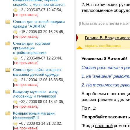
2. На технических рук
спасибо, с меня причитается.
+3
/
2005-07-07 12:47:54,
теплообменное оборудо
[
не прочитана
]
Слоган для оптовой продажи
[Показать все ответы на э
одежды "АЭЛИТА"
+15
/
2005-03-29 16:25:45,
[
не прочитана
]
Галина В. Владимиров
Слоган для торговой
организации
стройматериалами
+5
/
2005-09-07 12:23:44,
Уважаемый Виталий!
[
не прочитана
]
Слоган рассчитан в ра
Слоган для сайта интернет-
магазина детской одежды
1. на "внешние" ремон
+21
/
2004-12-06 16:33:50,
[
не прочитана
]
2. На технических руко
Каждому мужчине - жену,
А проблемы с поставщи
любовницу и телевизор!
рассматриваем отдельно -
+32
/
2006-08-04 13:41:35,
[
не прочитана
]
По п. 1:
Компьютерный магазин.
Попробуйте закончить
HeeeeeeeelP!!!
+6
/
2008-03-14 21:32:02,
"Когда
внешней
ремонтн
[
не прочитана
]