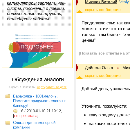
Михнюк Виталий
[
vital
калькуляторы зарплат, чек-
листы, положения о премии,
должностные инструкции,
стандарты работы
Продолжаю сам: так как
может с этим что-то св
только там было - "хле
ценам"
ПОДРОБНЕЕ
[Показать все ответы на э
Дейнега Ольга
»
Мих
Обсуждения-аналоги
Скрыть / Показать
Сортировать по дате
Добрый день, уважаемы
Барахолка - 1001мелочь.
Помогите придумать слоган к
баннеру!
Уточните, пожалуйста:
+6
/
2010-01-10 21:19:12,
какую задачу долже
[
не прочитана
]
Слоган для инженерной
на каких носителях 
компании