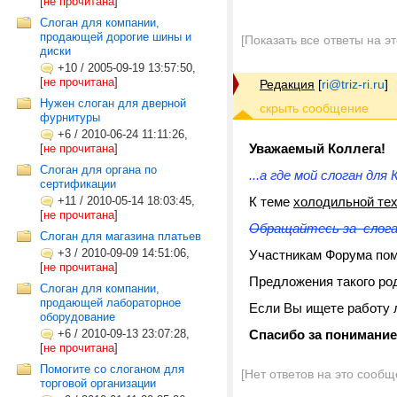
[
не прочитана
]
Слоган для компании,
продающей дорогие шины и
[Показать все ответы на э
диски
+10
/
2005-09-19 13:57:50,
[
не прочитана
]
Редакция
[
ri@triz-ri.ru
]
Нужен слоган для дверной
фурнитуры
+6
/
2010-06-24 11:11:26,
Уважаемый Коллега!
[
не прочитана
]
Слоган для органа по
...а где мой слоган для 
сертификации
+11
/
2010-05-14 18:03:45,
К теме
холодильной те
[
не прочитана
]
Обращайтесь за слоган
Слоган для магазина платьев
+3
/
2010-09-09 14:51:06,
Участникам Форума пом
[
не прочитана
]
Предложения такого ро
Слоган для компании,
продающей лабораторное
Если Вы ищете работу 
оборудование
+6
/
2010-09-13 23:07:28,
Спасибо за понимание
[
не прочитана
]
Помогите со слоганом для
[Нет ответов на это сообщ
торговой организации