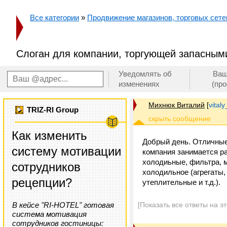
Все категории
»
Продвижение магазинов, торговых сетей
Слоган для компании, торгующей запасным
Уведомлять об
Ваш
изменениях
(пр
Михнюк Виталий
[
vital
TRIZ-RI Group
Как изменить
Добрый день. Отличные 
систему мотивации
компания занимается р
холодиьные, фильтра, 
сотрудников
холодильное (агрегаты
рецепции?
утеплительные и т.д.).
В кейсе "RI-HOTEL" готовая
[Показать все ответы на э
система мотивация
сотрудников гостиницы: