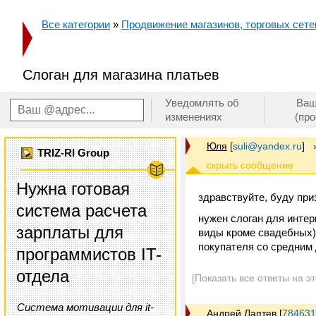
Все категории
»
Продвижение магазинов, торговых сетей
Слоган для магазина платьев
Уведомлять об
Ваш
изменениях
(пр
Юля
[
suli@yandex.ru
]
TRIZ-RI Group
Нужна готовая
здравствуйте, буду при
система расчета
нужен слоган для интер
зарплаты для
виды кроме свадебных).
покупателя со средним
программистов IT-
отдела
[Показать все ответы на э
Система мотивации для it-
Андрей Лаптев
[
784631