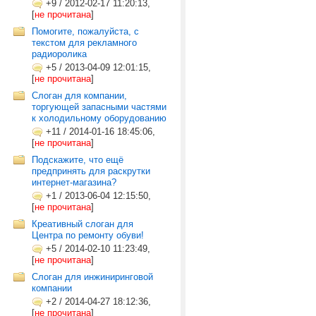
+9
/
2012-02-17 11:20:13,
[
не прочитана
]
Помогите, пожалуйста, с
текстом для рекламного
радиоролика
+5
/
2013-04-09 12:01:15,
[
не прочитана
]
Слоган для компании,
торгующей запасными частями
к холодильному оборудованию
+11
/
2014-01-16 18:45:06,
[
не прочитана
]
Подскажите, что ещё
предпринять для раскрутки
интернет-магазина?
+1
/
2013-06-04 12:15:50,
[
не прочитана
]
Креативный слоган для
Центра по ремонту обуви!
+5
/
2014-02-10 11:23:49,
[
не прочитана
]
Слоган для инжиниринговой
компании
+2
/
2014-04-27 18:12:36,
[
не прочитана
]