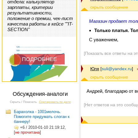
отдела: калькулятор
зарплаты, критерии
результативности,
положение о премии, чек-лист
Магазин продает тол
качества работы в кейсе ""IT-
SECTION"
Только платья. То
С уважением,
[Показать все ответы на э
ПОДРОБНЕЕ
Юля
[
suli@yandex.ru
]
Андрей, благодарю от в
Обсуждения-аналоги
Скрыть / Показать
Сортировать по дате
[Нет ответов на это сообщ
Барахолка - 1001мелочь.
Помогите придумать слоган к
баннеру!
+6
/
2010-01-10 21:19:12,
[
не прочитана
]