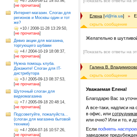
+6
/
2005-08-12 19:53:56,
[Показать все ответы на э
[
не прочитана
]
Интернет-магазин. Слоган для
Елена
[
vl@ria.ua
]
»
Е
регионов и Москвы один и тот
же?
+10
/
2008-11-28 13:29:50,
[
не прочитана
]
Желательно в шутливой
Девиз акции для магазина,
торгующего шубами
+4
/
2004-10-19 18:08:37,
[Показать все ответы на э
[
не прочитана
]
Нужна помощь клуба.
Галина В. Владимиров
Докажите! Слоган для IT-
дистрибутора
+3
/
2005-09-13 08:37:53,
[
не прочитана
]
Уважаемая Елена!
Шуточный слоган для
видеомагазина
Благодарю Вас за уточн
+7
/
2005-09-18 20:48:14,
[
не прочитана
]
А все-таки, надписи н
в офис, или
сотрудника
Подсоветуйте, пожалуйста...
(слоган для магазина бытовой
или очно? Или и то, и д
техники)
Если
поднять настро
+4
/
2004-07-16 10:57:26,
[
не прочитана
]
заведомое предубежден