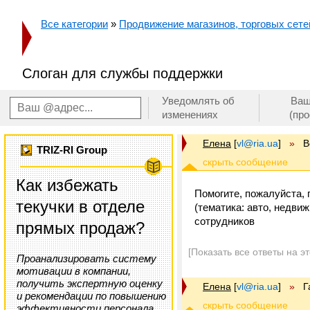
Все категории
»
Продвижение магазинов, торговых сетей
Слоган для службы поддержки
Уведомлять об
Ваш
изменениях
(пр
Елена
[
vl@ria.ua
]
»
В
TRIZ-RI Group
Как избежать
Помогите, пожалуйста,
текучки в отделе
(тематика: авто, недви
сотрудников
прямых продаж?
[Показать все ответы на э
Проанализировать систему
мотивации в компании,
получить экспертную оценку
Елена
[
vl@ria.ua
]
»
Г
и рекомендации по повышению
эффективности персонала