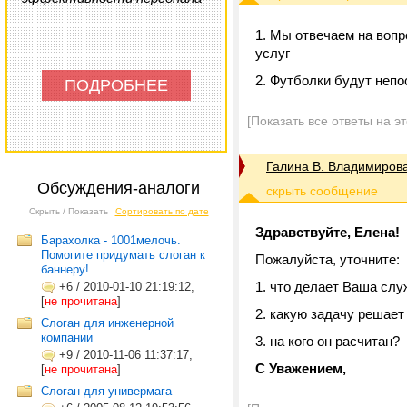
1. Мы отвечаем на воп
услуг
2. Футболки будут непо
ПОДРОБНЕЕ
[Показать все ответы на э
Галина В. Владимиров
Обсуждения-аналоги
Скрыть / Показать
Сортировать по дате
Здравствуйте, Елена!
Барахолка - 1001мелочь.
Помогите придумать слоган к
Пожалуйста, уточните:
баннеру!
1. что делает Ваша сл
+6
/
2010-01-10 21:19:12,
[
не прочитана
]
2. какую задачу решае
Слоган для инженерной
компании
3. на кого он расчитан?
+9
/
2010-11-06 11:37:17,
С Уважением,
[
не прочитана
]
Слоган для универмага