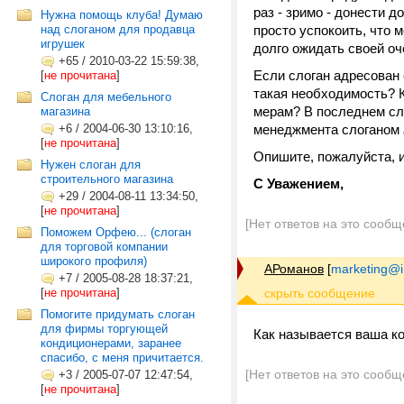
раз - зримо - донести д
Нужна помощь клуба! Думаю
над слоганом для продавца
просто успокоить, что 
игрушек
долго ожидать своей оч
+65
/
2010-03-22 15:59:38,
Если слоган адресован
[
не прочитана
]
такая необходимость? К
Слоган для мебельного
мерам? В последнем сл
магазина
+6
/
2004-06-30 13:10:16,
менеджмента слоганом
[
не прочитана
]
Опишите, пожалуйста, 
Нужен слоган для
строительного магазина
С Уважением,
+29
/
2004-08-11 13:34:50,
[
не прочитана
]
[Нет ответов на это сообщ
Поможем Орфею... (слоган
для торговой компании
широкого профиля)
АРоманов
[
marketing@i
+7
/
2005-08-28 18:37:21,
[
не прочитана
]
Помогите придумать слоган
для фирмы торгующей
Как называется ваша к
кондиционерами, заранее
спасибо, с меня причитается.
[Нет ответов на это сообщ
+3
/
2005-07-07 12:47:54,
[
не прочитана
]