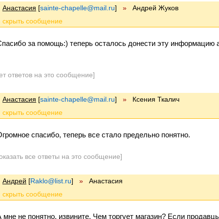
Анастасия
[
sainte-chapelle@mail.ru
]
»
Андрей Жуков
Спасибо за помощь:) теперь осталось донести эту информацию 
ет ответов на это сообщение]
Анастасия
[
sainte-chapelle@mail.ru
]
»
Ксения Ткалич
Огромное спасибо, теперь все стало предельно понятно.
оказать все ответы на это сообщение]
Андрей
[
Raklo@list.ru
]
»
Анастасия
А мне не понятно. извините. Чем торгует магазин? Если продавц