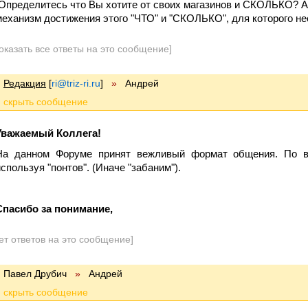
Определитесь что Вы хотите от своих магазинов и СКОЛЬКО? А
механизм достижения этого "ЧТО" и "СКОЛЬКО", для которого н
оказать все ответы на это сообщение]
Редакция
[
ri@triz-ri.ru
]
»
Андрей
Уважаемый Коллега!
На данном Форуме принят вежливый формат общения. По во
используя "понтов". (Иначе "забаним").
Спасибо за понимание,
ет ответов на это сообщение]
Павел Друбич
»
Андрей