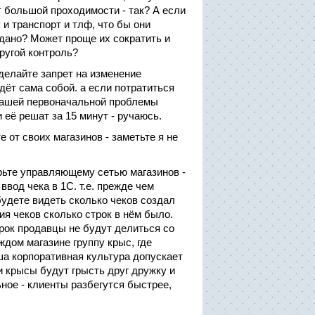
ет большой проходимости - так? А если
 и транспорт и тлф, что бы они
одано? Может проще их сократить и
другой контроль?
делайте запрет на изменение
дёт сама собой. а если потратиться
у Вашей первоначальной проблемы
 её решат за 15 минут - ручаюсь.
от своих магазинов - заметьте я не
рьте управляющему сетью магазинов -
вод чека в 1С. т.е. прежде чем
будете видеть сколько чеков создал
ия чеков сколько строк в нём было.
трок продавцы не будут делиться со
ждом магазине группу крыс, где
аша корпоративная культура допускает
и крысы будут грысть друг дружку и
ьное - клиенты разбегутся быстрее,