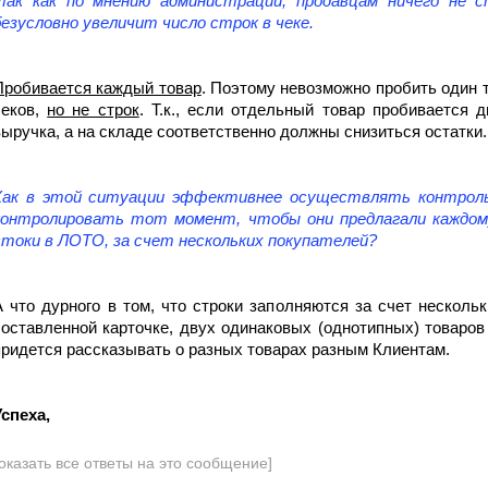
так как по мнению администрации, продавцам ничего не 
безусловно увеличит число строк в чеке.
Пробивается каждый товар
. Поэтому невозможно пробить один 
чеков,
но не строк
. Т.к., если отдельный товар пробивается 
выручка, а на складе соответственно должны снизиться остатки.
Как в этой ситуации эффективнее осуществлять контроль
контролировать тот момент, чтобы они предлагали каждому
стоки в ЛОТО, за счет нескольких покупателей?
А что дурного в том, что строки заполняются за счет нескол
составленной карточке, двух одинаковых (однотипных) товаров 
придется рассказывать о разных товарах разным Клиентам.
Успеха,
оказать все ответы на это сообщение]