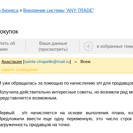
о бизнеса
»
Внедрение системы "ANY-TRADE"
окупок
лять об
Ваши данные
в избранные тем
ниях
(просмотреть)
Анастасия
[
sainte-chapelle@mail.ru
]
»
Всем
Я уже обращалась за помощью по начислению з/п для продавцов
Получила действительно интересные советы, но возникли ряд м
представляется возможным.
Первый: з/п начисляется на основе выполения плана, ко
Предложили ввести еще одну переменную, это число строк 
загруженность продавцов на точке.