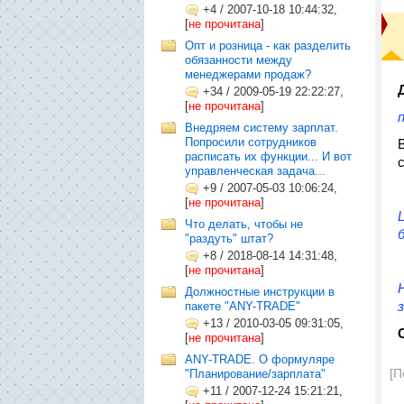
+4
/
2007-10-18 10:44:32,
[
не прочитана
]
Опт и розница - как разделить
обязанности между
менеджерами продаж?
+34
/
2009-05-19 22:22:27,
[
не прочитана
]
Внедряем систему зарплат.
Попросили сотрудников
расписать их функции... И вот
управленческая задача...
+9
/
2007-05-03 10:06:24,
[
не прочитана
]
Что делать, чтобы не
"раздуть" штат?
+8
/
2018-08-14 14:31:48,
[
не прочитана
]
Должностные инструкции в
пакете "ANY-TRADE"
+13
/
2010-03-05 09:31:05,
[
не прочитана
]
ANY-TRADE. О формуляре
[П
"Планирование/зарплата"
+11
/
2007-12-24 15:21:21,