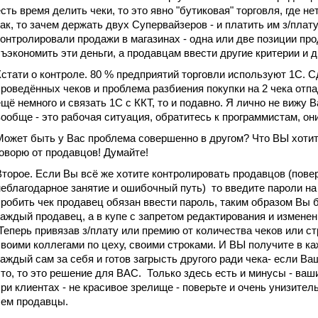
есть время делить чеки, то это явно "бутиковая" торговля, где н
так, то зачем держать двух Супервайзеров - и платить им з/плату
контролировали продажи в магазинах - одна или две позиции пр
съэкономить эти деньги, а продавцам ввести другие критерии и 
Кстати о контроле. 80 % предприятий торговли используют 1С. С
проведённых чеков и проблема разбиения покупки на 2 чека отпа
ещё немного и связать 1С с ККТ, то и подавно. Я лично не виж
вообще - это рабочая ситуация, обратитесь к программистам, они
Может быть у Вас проблема совершенно в другом? Что ВЫ хотите 
говорю от продавцов! Думайте!
Второе. Если Вы всё же хотите контролировать продавцов (пове
неблагодарное занятие и ошибочный путь) то введите пароли на в
пробить чек продавец обязан ввести пароль, таким образом Вы 
каждый продавец, а в купе с запретом редактирования и изменен
Теперь привязав з/плату или премию от количества чеков или с
своими коллегами по цеху, своими строками. И ВЫ получите в ка
каждый сам за себя и готов загрысть другого ради чека- если В
это, то это решение для ВАС. Только здесь есть и минусы - ваш
при клиентах - не красивое зрелище - поверьте и очень унизител
чем продавцы.