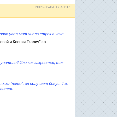
2009-05-04 17:49:07
овно увеличит число строк в чеке.
евой и Ксении Ткалич" со
купателе? Или как закроется, так
чки "лото", он получает бонус. Т.е.
вится.