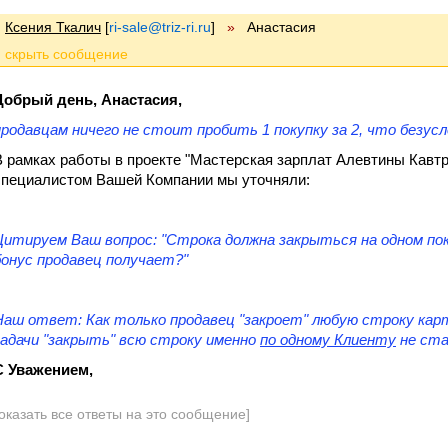
Ксения Ткалич
[
ri-sale@triz-ri.ru
]
»
Анастасия
Добрый день, Анастасия,
продавцам ничего не стоит пробить 1 покупку за 2, что безусл
В рамках работы в проекте "Мастерская зарплат Алевтины Кавтр
специалистом Вашей Компании мы уточняли:
Цитируем Ваш вопрос: "
Строка должна закрыться на одном по
бонус продавец получает?
"
Наш ответ: Как только продавец "закроет" любую строку карто
задачи "закрыть" всю строку именно
по одному Клиенту
не ста
С Уважением,
оказать все ответы на это сообщение]