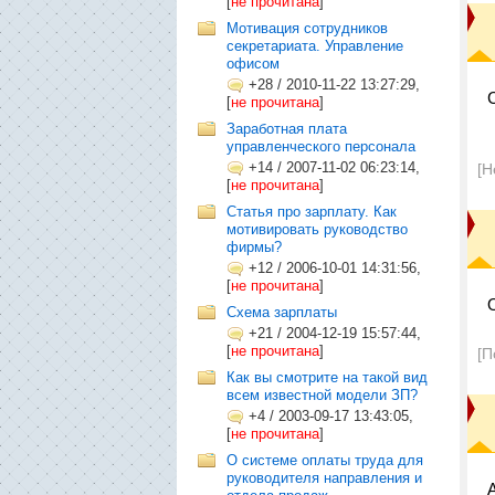
[
не прочитана
]
Мотивация сотрудников
секретариата. Управление
офисом
+28
/
2010-11-22 13:27:29,
[
не прочитана
]
Заработная плата
управленческого персонала
+14
/
2007-11-02 06:23:14,
[Н
[
не прочитана
]
Статья про зарплату. Как
мотивировать руководство
фирмы?
+12
/
2006-10-01 14:31:56,
[
не прочитана
]
Схема зарплаты
+21
/
2004-12-19 15:57:44,
[
не прочитана
]
[П
Как вы смотрите на такой вид
всем известной модели ЗП?
+4
/
2003-09-17 13:43:05,
[
не прочитана
]
О системе оплаты труда для
руководителя направления и