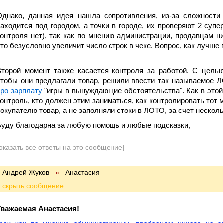
Однако, данная идея нашла сопротивления, из-за сложности
находится под городом, а точки в городе, их проверяют 2 супе
контроля нет), так как по мнению администрации, продавцам ни
что безусловно увеличит число строк в чеке. Вопрос, как лучше
Второй момент также касается контроля за работой. С цель
чтобы они предлагали товар, решили ввести так называемое 
про зарплату
"игры в вынуждающие обстоятельства". Как в это
контроль, кто должен этим заниматься, как контролировать тот
покупателю товар, а не заполняли стоки в ЛОТО, за счет нескол
Буду благодарна за любую помощь и любые подсказки,
оказать все ответы на это сообщение]
Андрей Жуков
»
Анастасия
Уважаемая Анастасия!