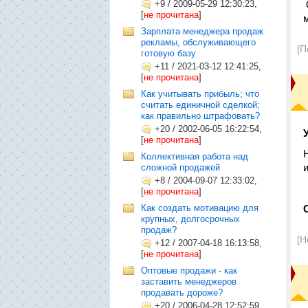
+9
/
2009-05-29 12:30:23,
[
не прочитана
]
Зарплата менеджера продаж
рекламы, обслуживающего
[П
готовую базу
+11
/
2021-03-12 12:41:25,
[
не прочитана
]
Как учитывать прибыль; что
считать единичной сделкой;
как правильно штрафовать?
+20
/
2002-06-05 16:22:54,
[
не прочитана
]
Коллективная работа над
сложной продажей
+8
/
2004-09-07 12:33:02,
[
не прочитана
]
Как создать мотивацию для
крупных, долгосрочных
продаж?
[Н
+12
/
2007-04-18 16:13:58,
[
не прочитана
]
Оптовые продажи - как
заставить менеджеров
продавать дороже?
+20
/
2006-04-28 12:52:59,