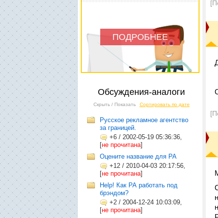
[П
ПОДРОБНЕЕ
Обсуждения-аналоги
Скрыть / Показать
Сортировать по дате
[П
Русское рекламное агентство
за границей.
+6
/
2002-05-19 05:36:36,
[
не прочитана
]
Оцените название для РА
+12
/
2010-04-03 20:17:56,
[
не прочитана
]
Help! Как РА работать под
брэндом?
+2
/
2004-12-24 10:03:09,
[
не прочитана
]