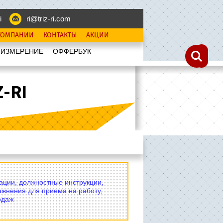
i
ri@triz-ri.com
КОМПАНИИ
КОНТАКТЫ
АКЦИИ
 ИЗМЕРЕНИЕ
OФФЕРБУК
-RI
вации, должностные инструкции,
ажнения для приема на работу,
одаж