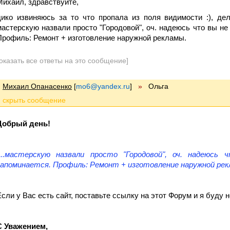
Михаил, здравствуйте,
дико извиняюсь за то что пропала из поля видимости :), де
мастерскую назвали просто "Городовой", оч. надеюсь что вы не
Профиль: Ремонт + изготовление наружной рекламы.
оказать все ответы на это сообщение]
Михаил Опанасенко
[
mo6@yandex.ru
]
»
Ольга
Добрый день!
....мастерскую назвали просто "Городовой", оч. надеюсь
запоминается. Профиль: Ремонт + изготовление наружной рекл
Если у Вас есть сайт, поставьте ссылку на этот Форум и я буду н
С Уважением,