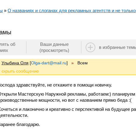
мы
»
О названиях и слоганах для рекламных агентств и не только.
ламы
лять об
Ваши данные
в избранные тем
ниях
(просмотреть)
Улыбина Оля
[
Olga-dart@mail.ru
]
»
Всем
Господа здравствуйте, не откажите в помощи новичку.
Открыли Мастерскую Наружной рекламы, работаем:) планируем 
производственные мощности, но вот с названием прямо беда :(
Хочеться и лаконично и креативно с перспективой на будущее 
деятельности.
Заранее благодарю.