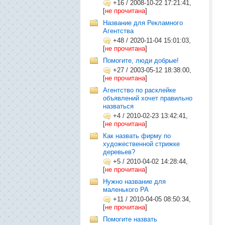
+16
/
2008-10-22 17:21:41,
[
не прочитана
]
Название для Рекламного
Агентства
+48
/
2020-11-04 15:01:03,
[
не прочитана
]
Помогите, люди добрые!
+27
/
2003-05-12 18:38:00,
[
не прочитана
]
Агентство по расклейке
объявлений хочет правильно
назваться
+4
/
2010-02-23 13:42:41,
[
не прочитана
]
Как назвать фирму по
художественной стрижке
деревьев?
+5
/
2010-04-02 14:28:44,
[
не прочитана
]
Нужно название для
маленького РА
+11
/
2010-04-05 08:50:34,
[
не прочитана
]
Помогите назвать