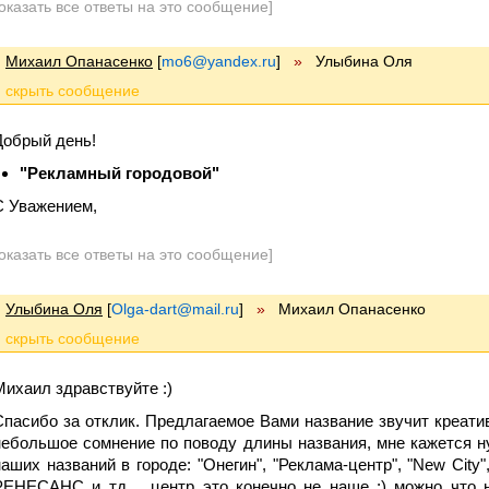
оказать все ответы на это сообщение]
Михаил Опанасенко
[
mo6@yandex.ru
]
»
Улыбина Оля
Добрый день!
"Рекламный городовой"
С Уважением,
оказать все ответы на это сообщение]
Улыбина Оля
[
Olga-dart@mail.ru
]
»
Михаил Опанасенко
Михаил здравствуйте :)
Спасибо за отклик. Предлагаемое Вами название звучит креативн
небольшое сомнение по поводу длины названия, мне кажется н
наших названий в городе: "Онегин", "Реклама-центр", "New C
РЕНЕСАНС и тд. , центр это конечно не наше :) можно что н