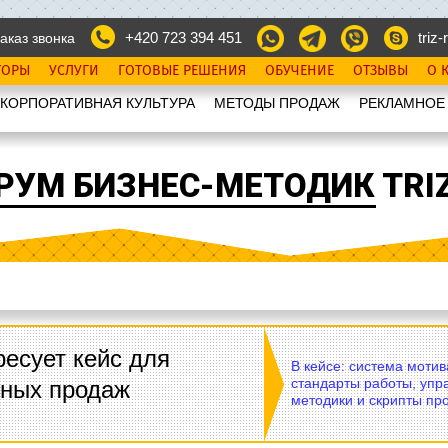
+420 723 394 451
triz-r
аказ звонка
ТОРЫ
УСЛУГИ
ГОТОВЫЕ РЕШЕНИЯ
ОБУЧЕНИЕ
ОТЗЫВЫ
О 
КОРПОРАТИВНАЯ КУЛЬТУРА
МЕТОДЫ ПРОДАЖ
РЕКЛАМНОЕ
РУМ БИЗНЕС-МЕТОДИК TRIZ
есует кейс для
В кейсе: система моти
стандарты работы, упр
вных продаж
методики и скрипты пр