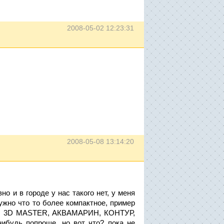
2008-05-02 12:23:31
2008-05-08 13:14:20
о и в городе у нас такого нет, у меня
ужно что то более компактное, пример
ity", 3D MASTER, АКВАМАРИН, КОНТУР,
ибудь попроще, но вот что? пока не