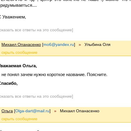
придумываеться....
С Уважением,
оказать все ответы на это сообщение]
Михаил Опанасенко
[
mo6@yandex.ru
]
»
Улыбина Оля
Уважаемая Ольга,
я не понял зачем нужно короткое название. Поясните.
Спасибо,
оказать все ответы на это сообщение]
Ольга
[
Olga-dart@mail.ru
]
»
Михаил Опанасенко