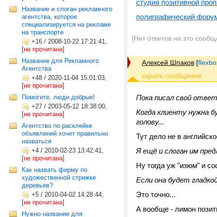
студия позитивной проп
Название и слоган рекламного
полиграфический фору
агентства, которое
специализируется на рекламе
на транспорте
[Нет ответов на это сообщ
+16
/
2008-10-22 17:21:41,
[
не прочитана
]
Название для Рекламного
Алексей Шпаков
[
flexb
Агентства
+48
/
2020-11-04 15:01:03,
[
не прочитана
]
Помогите, люди добрые!
Пока писал свой ответ
+27
/
2003-05-12 18:38:00,
Когда клиенту нужна бу
[
не прочитана
]
голову...
Агентство по расклейке
объявлений хочет правильно
Тут дело не в английск
назваться
+4
/
2010-02-23 13:42:41,
Я ещё и слоган им пред
[
не прочитана
]
Ну тогда уж "изюм" и с
Как назвать фирму по
художественной стрижке
Если она будет гладкой
деревьев?
Это точно...
+5
/
2010-04-02 14:28:44,
[
не прочитана
]
А вообще - лимон позити
Нужно название для