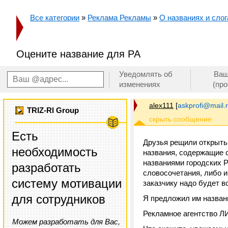
Все категории
»
Реклама Рекламы
»
О названиях и слог
Оцените название для РА
Уведомлять об
Ваш
изменениях
(пр
alex111
[
askprofi@mail.
TRIZ-RI Group
Есть
Друзья рещили открыть 
необходимость
названия, содержащие с
названиями городских Р
разработать
словосочетания, либо 
систему мотивации
заказчику надо будет в
для сотрудников
Я предложил им назва
Рекламное агентство 
Можем разработать для Вас,