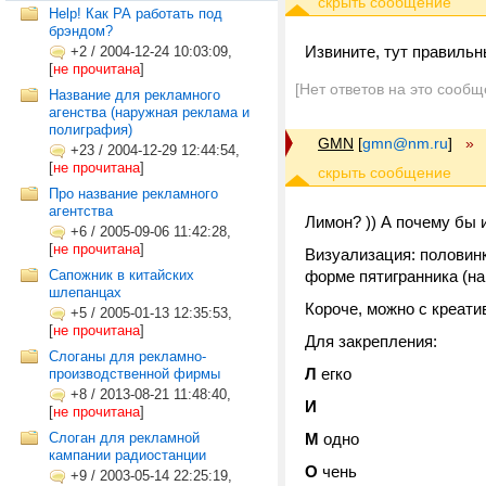
Help! Как РА работать под
брэндом?
Извините, тут правиль
+2
/
2004-12-24 10:03:09,
[
не прочитана
]
[Нет ответов на это сообщ
Название для рекламного
агенства (наружная реклама и
полиграфия)
GMN
[
gmn@nm.ru
]
»
+23
/
2004-12-29 12:44:54,
[
не прочитана
]
Про название рекламного
агентства
Лимон? )) А почему бы и
+6
/
2005-09-06 11:42:28,
[
не прочитана
]
Визуализация: половинк
Сапожник в китайских
форме пятигранника (на 
шлепанцах
Короче, можно с креатив
+5
/
2005-01-13 12:35:53,
[
не прочитана
]
Для закрепления:
Слоганы для рекламно-
Л
егко
производственной фирмы
+8
/
2013-08-21 11:48:40,
И
[
не прочитана
]
Слоган для рекламной
М
одно
кампании радиостанции
О
чень
+9
/
2003-05-14 22:25:19,