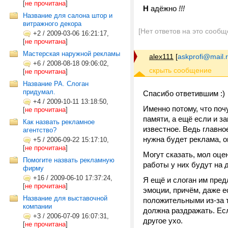
[
не прочитана
]
Н
адёжно
!!!
Название для салона штор и
витражного декора
[Нет ответов на это сообщ
+2
/
2009-03-06 16:21:17,
[
не прочитана
]
Мастерская наружной рекламы
alex111
[
askprofi@mail.
+6
/
2008-08-18 09:06:02,
[
не прочитана
]
Название РА. Слоган
придумал.
Спасибо ответившим :)
+4
/
2009-10-11 13:18:50,
Именно потому, что поч
[
не прочитана
]
памяти, а ещё если и за
Как назвать рекламное
известное. Ведь главное
агентство?
нужна будет реклама, о
+5
/
2006-09-22 15:17:10,
[
не прочитана
]
Могут сказать, мол оце
Помогите назвать рекламную
работы у них будут на 
фирму
+16
/
2009-06-10 17:37:24,
Я ещё и слоган им пред
[
не прочитана
]
эмоции, причём, даже е
Название для выставочной
положительными из-за т
компании
должна раздражать. Есл
+3
/
2006-07-09 16:07:31,
другое ухо.
[
не прочитана
]