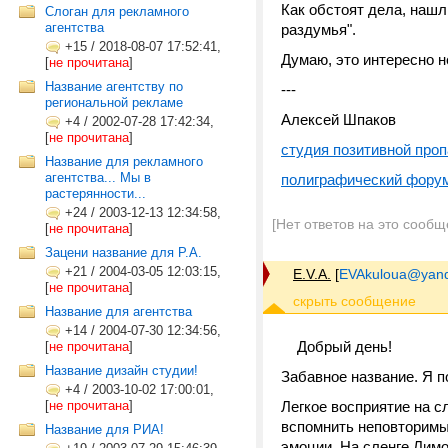
Как обстоят дела, нашл
Слоган для рекламного
агентства
раздумья".
+15
/
2018-08-07 17:52:41,
Думаю, это интересно н
[
не прочитана
]
Название агентству по
---
региональной рекламе
Алексей Шпаков
+4
/
2002-07-28 17:42:34,
[
не прочитана
]
студия позитивной проп
Название для рекламного
агентства... Мы в
полиграфический фору
растерянности...
+24
/
2003-12-13 12:34:58,
[Нет ответов на это сообщ
[
не прочитана
]
Зацени название для Р.А.
+21
/
2004-03-05 12:03:15,
E.V.A.
[
EVAkuloua@yand
[
не прочитана
]
Название для агентства
+14
/
2004-07-30 12:34:56,
Добрый день!
[
не прочитана
]
Название дизайн студии!
Забавное название. Я п
+4
/
2003-10-02 17:00:01,
[
не прочитана
]
Легкое восприятие на с
вспомнить неповторимы
Название для РИА!
эмоции. На сленге Лим