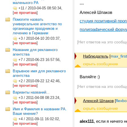
маленького РА
---
+11
/
2010-04-05 08:50:34,
Алексей Шпаков
[
не прочитана
]
Помогите назвать
студия позитивной проп
универсальное агентство по
организации праздников и
полиграфический фору
лечению в Германии
+3
/
2010-04-10 20:03:37,
[Нет ответов на это сообщ
[
не прочитана
]
Название для рекламного
агентства
Наблюдатель
[
max_firs
+7
/
2010-06-23 16:57:56,
[
не прочитана
]
Взрывное имя для рекламного
агентства
Валяйте :)
+2
/
2010-09-22 12:42:46,
[
не прочитана
]
[Нет ответов на это сообщ
Варианты названий...
+3
/
2011-04-08 08:23:24,
Алексей Шпаков
[
flexb
[
не прочитана
]
Имя и Фамилия в названии РА.
Ваше мнение?
+4
/
2011-09-11 16:02:02,
alex111
, если я ничего
[
не прочитана
]