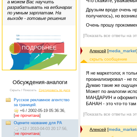
Что скажите, уважаемые
а можем Вас научить
разрабатывать на вебинарах
Друзьям вроде очень нр
по умным зарплатам. На
получилось), но возник
выходе - готовые решения
Очень прошу прокоммен
[Показать все ответы на э
ПОДРОБНЕЕ
Алексей
[
media_market
Я не маркетолог, я тол
проанализировал - не п
Обсуждения-аналоги
Думаю такие же ощущен
Скрыть / Показать
Сортировать по дате
Может по аналогии ис
МАНДАРИН и оформить 
Русское рекламное агентство
БАНАН - это что-то там
за границей.
+6
/
2002-05-19 05:36:36,
[Показать все ответы на э
[
не прочитана
]
Оцените название для РА
+12
/
2010-04-03 20:17:56,
Алексей
[
media_market
[
не прочитана
]