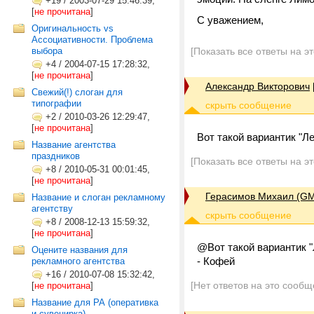
+19
/
2003-07-29 15:46:39,
[
не прочитана
]
С уважением,
Оригинальность vs
Ассоциативности. Проблема
выбора
[Показать все ответы на э
+4
/
2004-07-15 17:28:32,
[
не прочитана
]
Александр Викторович
Свежий(!) слоган для
типографии
+2
/
2010-03-26 12:29:47,
[
не прочитана
]
Вот такой вариантик "Л
Название агентства
праздников
[Показать все ответы на э
+8
/
2010-05-31 00:01:45,
[
не прочитана
]
Герасимов Михаил (G
Название и слоган рекламному
агентству
+8
/
2008-12-13 15:59:32,
[
не прочитана
]
@Вот такой вариантик 
Оцените названия для
- Кофей
рекламного агентства
+16
/
2010-07-08 15:32:42,
[Нет ответов на это сообщ
[
не прочитана
]
Название для РА (оперативка
и сувенирка)