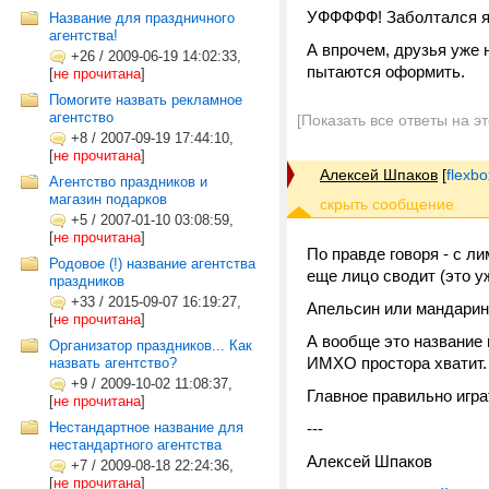
УФФФФФ! Заболтался я 
Название для праздничного
агентства!
А впрочем, друзья уже
+26
/
2009-06-19 14:02:33,
пытаются оформить.
[
не прочитана
]
Помогите назвать рекламное
агентство
[Показать все ответы на э
+8
/
2007-09-19 17:44:10,
[
не прочитана
]
Алексей Шпаков
[
flexb
Агентство праздников и
магазин подарков
+5
/
2007-01-10 03:08:59,
[
не прочитана
]
По правде говоря - с л
Родовое (!) название агентства
еще лицо сводит (это у
праздников
+33
/
2015-09-07 16:19:27,
Апельсин или мандарин
[
не прочитана
]
А вообще это название
Организатор праздников... Как
ИМХО простора хватит.
назвать агентство?
+9
/
2009-10-02 11:08:37,
Главное правильно игра
[
не прочитана
]
Нестандартное название для
---
нестандартного агентства
Алексей Шпаков
+7
/
2009-08-18 22:24:36,
[
не прочитана
]