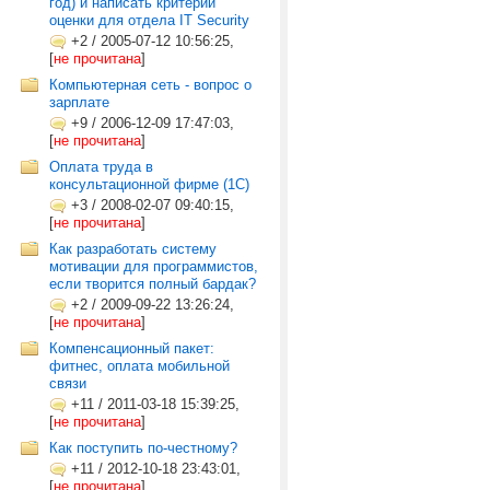
год) и написать критерии
оценки для отдела IT Security
+2
/
2005-07-12 10:56:25,
[
не прочитана
]
Компьютерная сеть - вопрос о
зарплате
+9
/
2006-12-09 17:47:03,
[
не прочитана
]
Оплата труда в
консультационной фирме (1C)
+3
/
2008-02-07 09:40:15,
[
не прочитана
]
Как разработать систему
мотивации для программистов,
если творится полный бардак?
+2
/
2009-09-22 13:26:24,
[
не прочитана
]
Компенсационный пакет:
фитнес, оплата мобильной
связи
+11
/
2011-03-18 15:39:25,
[
не прочитана
]
Как поступить по-честному?
+11
/
2012-10-18 23:43:01,
[
не прочитана
]