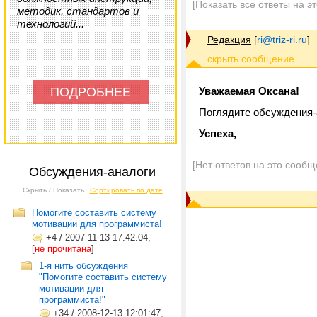
[Показать все ответы на э
методик, стандартов и
технологий...
Редакция
[
ri@triz-ri.ru
]
ПОДРОБНЕЕ
Уважаемая Оксана!
Поглядите обсуждения-а
Успеха,
[Нет ответов на это сообщ
Обсуждения-аналоги
Скрыть / Показать
Сортировать по дате
Помогите составить систему
мотивации для программиста!
+4
/
2007-11-13 17:42:04,
[
не прочитана
]
1-я нить обсуждения
"Помогите составить систему
мотивации для
программиста!"
+34
/
2008-12-13 12:01:47,