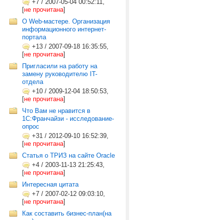
+7
/
2007-05-04 00:52:11,
[
не прочитана
]
О Web-мастере. Организация
информационного интернет-
портала
+13
/
2007-09-18 16:35:55,
[
не прочитана
]
Пригласили на работу на
замену руководителю IT-
отдела
+10
/
2009-12-04 18:50:53,
[
не прочитана
]
Что Вам не нравится в
1С:Франчайзи - исследование-
опрос
+31
/
2012-09-10 16:52:39,
[
не прочитана
]
Статья о ТРИЗ на сайте Oracle
+4
/
2003-11-13 21:25:43,
[
не прочитана
]
Интересная цитата
+7
/
2007-02-12 09:03:10,
[
не прочитана
]
Как составить бизнес-план(на