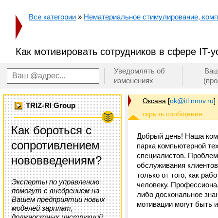
Все категории
»
Нематериальное стимулирование, ком
Как мотивировать сотрудников в сфере IT-у
Уведомлять об
Ваш
изменениях
(пр
Оксана
[
ok@itl.nnov.ru
]
TRIZ-RI Group
Как бороться с
Добрый день! Наша ком
сопротивлением
парка компьютерной те
специалистов. Проблема
нововведениям?
обслуживания клиентов.
только от того, как ра
Эксперты по управлению
человеку. Профессиона
помогут с внедрением на
либо доскональное зна
Вашем предприятии новых
мотивации могут быть 
моделей зарплат,
должностных инструкций,