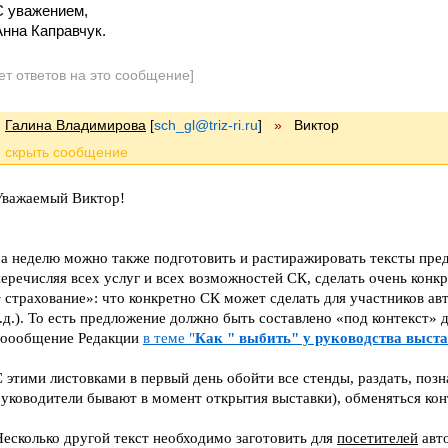
С уважением,
Анна Каправчук.
ет ответов на это сообщение]
Галина Владимирова
[
sch_gl@triz-ri.ru
]
»
Виктор
Уважаемый Виктор!
За неделю можно также подготовить и растиражировать тексты пре
перечисляя всех услуг и всех возможностей СК, сделать очень конк
+ страхование»: что конкретно СК может сделать для участников ав
.д.). То есть предложение должно быть составлено «под контекст» 
соообщение Редакции
в теме "
Как " выбить" у руководства выст
С этими листовками в первый день обойти все стенды, раздать, поз
руководители бывают в момент открытия выставки), обменяться кон
Несколько другой текст необходимо заготовить для
посетителей
авто