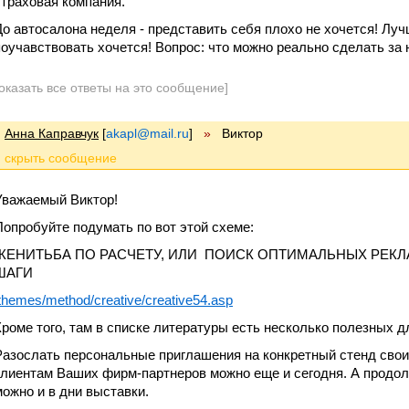
страховая компания.
До автосалона неделя - представить себя плохо не хочется! Луч
поучавствовать хочется! Вопрос: что можно реально сделать за
оказать все ответы на это сообщение]
Анна Каправчук
[
akapl@mail.ru
]
»
Виктор
Уважаемый Виктор!
Попробуйте подумать по вот этой схеме:
ЖЕНИТЬБА ПО РАСЧЕТУ, ИЛИ ПОИСК ОПТИМАЛЬНЫХ РЕК
ШАГИ
themes/method/creative/creative54.asp
Кроме того, там в списке литературы есть несколько полезных д
Разослать персональные приглашения на конкретный стенд св
клиентам Ваших фирм-партнеров можно еще и сегодня. А продол
можно и в дни выставки.