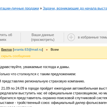
нтации-личные продажи
»
Задачи, возникающие до начала выст
лять об
Ваши данные
в избранные тем
ниях
(просмотреть)
Виктор
[
oranta.63@mail.ru
]
»
Всем
Здравствуйте, уважаемые господа и дамы.
Только что столкнулся с таким предложением:
Я представляю региональную страховую компанию.
с 21.09 по 24.09 в городе пройдет ежегодная автомобильная выс
предлагали выступить нас её официальным страховщиком, но мы 
обратился представитель охранно-поисковой спутниковой систе
выставке - тройственный союз: официальный дилер фольксваген