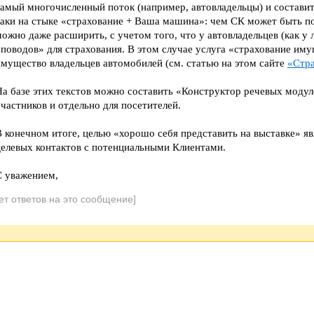
самый многочисленный поток (например, автовладельцы) и составит
таки на стыке «страхование + Ваша машина»: чем СК может быть п
можно даже расширить, с учетом того, что у автовладельцев (как у
«поводов» для страхования. В этом случае услуга «страхование им
имущество владельцев автомобилей (см. статью на этом сайте
«Стра
На базе этих текстов можно составить «Конструктор речевых модул
частников и отдельно для посетителей.
В конечном итоге, целью «хорошо себя представить на выставке» яв
целевых контактов с потенциальными Клиентами.
С уважением,
ет ответов на это сообщение]