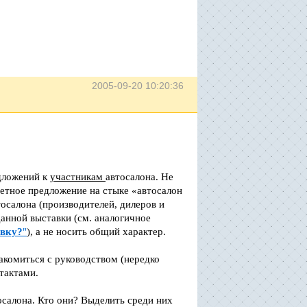
2005-09-20 10:20:36
дложений к
участникам
автосалона. Не
ретное предложение на стыке «автосалон
тосалона (производителей, дилеров и
данной выставки (см. аналогичное
авку?
"
), а не носить общий характер.
накомиться с руководством (нередко
тактами.
салона. Кто они? Выделить среди них