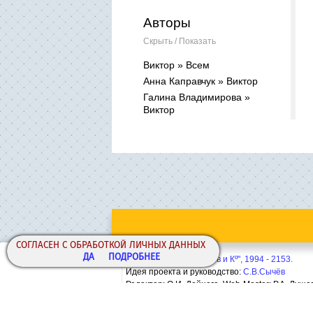
Авторы
Скрыть / Показать
Виктор » Всем
Анна Каправчук » Виктор
Галина Владимирова »
Виктор
СОГЛАСЕН С ОБРАБОТКОЙ ЛИЧНЫХ ДАННЫХ
ДА
ПОДРОБНЕЕ
Copyright© ООО "Сычёв и Кº", 1994 - 2153.
Идея проекта и руководство:
С.В.Сычёв
Редактор: О.И. Дейнега. Web-Master:
Р.А. Лушо
Политика конфиденциальности