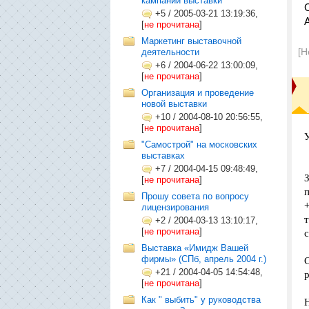
кампании выставки
+5
/
2005-03-21 13:19:36,
[
не прочитана
]
Маркетинг выставочной
[Н
деятельности
+6
/
2004-06-22 13:00:09,
[
не прочитана
]
Организация и проведение
новой выставки
+10
/
2004-08-10 20:56:55,
[
не прочитана
]
"Самострой" на московских
выставках
+7
/
2004-04-15 09:48:49,
[
не прочитана
]
Прошу совета по вопросу
лицензирования
т
+2
/
2004-03-13 13:10:17,
[
не прочитана
]
Выставка «Имидж Вашей
фирмы» (СПб, апрель 2004 г.)
+21
/
2004-04-05 14:54:48,
[
не прочитана
]
Как " выбить" у руководства