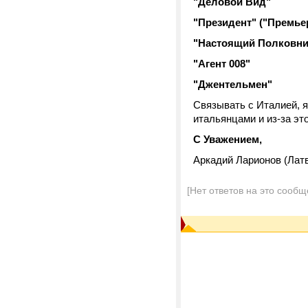
"Деловой Вид"
"Президент" ("Премье
"Настоящий Полковни
"Агент 008"
"Джентельмен"
Связывать с Италией, я 
итальянцами и из-за эт
С Уважением,
Аркадий Ларионов (Латв
[Нет ответов на это сообщ