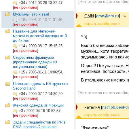
[Нет ответов на это сообщ
+34
/
2012-03-28 13:32:47,
[
не прочитана
]
Мужчины, это к вам!
GMN
[
gmn@nm.ru
]
»
+18
/
2006-01-10 11:31:46,
[
не прочитана
]
Название для Интернет-
магазина детской одежды от 0
^-))
до 4х лет
Было бы весьма забавн
+14
/
2009-08-17 15:15:25,
[
не прочитана
]
мужчин... хотя теорети
задумываясь ни о каких
Стереотипы французов
(продвижение одежды из
Опрос? Покупаю сам. На
натурального льна)
негативов: попсовость,
+15
/
2005-01-11 14:06:54,
[
не прочитана
]
В итальянских именах н
Помогите сделать PR крупного
Second Hand
[Нет ответов на это сообщ
+34
/
2009-07-17 14:30:20,
[
не прочитана
]
Женская одежда из Франции
наталия
[
nz@bb.best-tr
+3
/
2002-04-16 10:52:57,
[
не прочитана
]
Задачи специалистов по PR в
СМИ: вопросы? решения!
"Джентльмен"