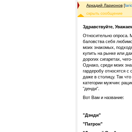
Аркадий Ларионов
[
lar
Здравствуйте, Уважае
Относительно опроса. 
баловства себя любимог
моих знакомых, подходя
купить на рынке или да
дорогих сигаретах, чег
Однако, среди моих зна
гардеробу относятся с 
даже в столицу. Так чт
категории мужчин: рац
"денди".
Вот Вам и название:
"Дэнди"
"Патрон"