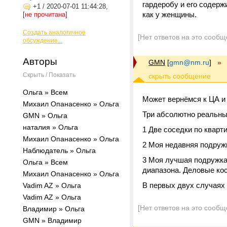
гардеробу и его содерж
+1
/
2020-07-01 11:44:28,
как у женщины.
[
не прочитана
]
Создать аналогичное
[Нет ответов на это сообщ
обсуждение...
Авторы
GMN
[
gmn@nm.ru
]
»
Скрыть / Показать
Ольга » Всем
Может вернёмся к ЦА и 
Михаил Опанасенко » Ольга
Три абсолютно реальны
GMN » Ольга
наталия » Ольга
1 Две соседки по кварти
Михаил Опанасенко » Ольга
2 Моя недавняя подружк
Наблюдатель » Ольга
3 Моя лучшая подружка:
Ольга » Всем
диапазона. Деловые кос
Михаил Опанасенко » Ольга
В первых двух случаях 
Vadim AZ » Ольга
Vadim AZ » Ольга
[Нет ответов на это сообщ
Владимир » Ольга
GMN » Владимир