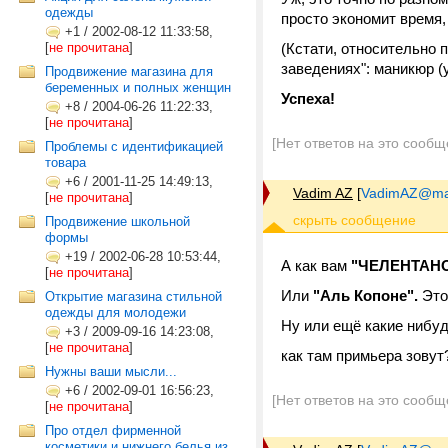
одежды
просто экономит время,
+1
/
2002-08-12 11:33:58,
[
не прочитана
]
(Кстати, относительно 
заведениях": маникюр (
Продвижение магазина для
беременных и полных женщин
Успеха!
+8
/
2004-06-26 11:22:33,
[
не прочитана
]
[Нет ответов на это сообщ
Проблемы с идентификацией
товара
+6
/
2001-11-25 14:49:13,
Vadim AZ
[
VadimAZ@mai
[
не прочитана
]
Продвижение школьной
формы
+19
/
2002-06-28 10:53:44,
А как вам
"ЧЕЛЕНТАН
[
не прочитана
]
Или
"Аль Копоне".
Это
Открытие магазина стильной
одежды для молодежи
Ну или ещё какие нибуд
+3
/
2009-09-16 14:23:08,
[
не прочитана
]
как там примьера зову
Нужны ваши мысли...
+6
/
2002-09-01 16:56:23,
[Нет ответов на это сообщ
[
не прочитана
]
Про отдел фирменной
косметики и нижнего белья из