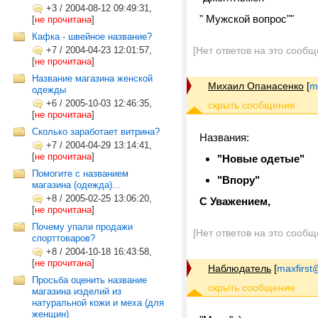
+3
/
2004-08-12 09:49:31,
" Мужской вопрос""
[
не прочитана
]
Кафка - швейное название?
+7
/
2004-04-23 12:01:57,
[Нет ответов на это сообщ
[
не прочитана
]
Название магазина женской
Михаил Опанасенко
[
m
одежды
+6
/
2005-10-03 12:46:35,
[
не прочитана
]
Сколько заработает витрина?
Названия:
+7
/
2004-04-29 13:14:41,
[
не прочитана
]
"Новые одетые"
Помогите с названием
"Впору"
магазина (одежда)...
+8
/
2005-02-25 13:06:20,
С Уважением,
[
не прочитана
]
Почему упали продажи
[Нет ответов на это сообщ
спорттоваров?
+8
/
2004-10-18 16:43:58,
[
не прочитана
]
Наблюдатель
[
maxfirst
Просьба оценить название
магазина изделий из
натуральной кожи и меха (для
женщин)