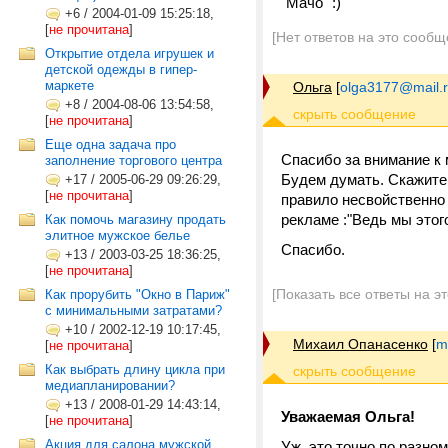
"Мачо" :)
+6
/
2004-01-09 15:25:18,
[
не прочитана
]
[Нет ответов на это сообщ
Открытие отдела игрушек и
детской одежды в гипер-
маркете
Ольга
[
olga3177@mail.
+8
/
2004-08-06 13:54:58,
[
не прочитана
]
Еще одна задача про
Спасибо за внимание к
заполнение торгового центра
Будем думать. Скажите,
+17
/
2005-06-29 09:26:29,
[
не прочитана
]
правило несвойственно 
рекламе :"Ведь мы этог
Как помочь магазину продать
элитное мужское белье
Спасибо.
+13
/
2003-03-25 18:36:25,
[
не прочитана
]
[Показать все ответы на э
Как прорубить "Окно в Париж"
с минимальными затратами?
+10
/
2002-12-19 10:17:45,
Михаил Опанасенко
[
m
[
не прочитана
]
Как выбрать длину цикла при
медиапланировании?
+13
/
2008-01-29 14:43:14,
Уважаемая Ольга!
[
не прочитана
]
Акция для салона мужской
Уж, это точно по разном