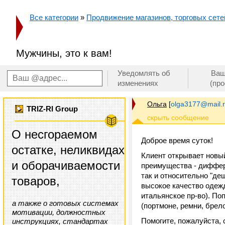
Все категории
»
Продвижение магазинов, торговых сетей
Мужчины, это к вам!
Уведомлять об
Ваш
изменениях
(пр
Ольга
[
olga3177@mail.
TRIZ-RI Group
О несгораемом
Доброе время суток!
остатке, неликвидах
Клиент открывает новы
и оборачиваемости
преимущества - диффере
так и относительно "де
товаров,
высокое качество одежд
итальянское пр-во). П
а также о готовых системах
(портмоне, ремни, брело
мотивации, должностных
Помогите, пожалуйста, с
инструкциях, стандартах