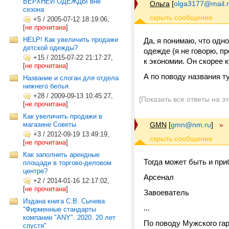
ВЕРХНЕЙ ОДЕЖДЫ вне
Ольга
[
olga3177@mail.
сезона
+5
/
2005-07-12 18:19:06,
[
не прочитана
]
HELP! Как увеличить продажи
Да, я понимаю, что одн
детской одежды?
одежде (я не говорю, п
+15
/
2015-07-22 21:17:27,
к экономии. Он скорее к
[
не прочитана
]
А по поводу названия т
Название и слоган для отдела
нижнего белья
+28
/
2009-09-13 10:45:27,
[Показать все ответы на э
[
не прочитана
]
Как увеличить продажи в
магазине Советы
GMN
[
gmn@nm.ru
]
»
+3
/
2012-09-19 13:49:19,
[
не прочитана
]
Как заполнить арендные
Тогда может быть и при
площади в торгово-деловом
центре?
Арсенал
+2
/
2014-01-16 12:17:02,
[
не прочитана
]
Завоеватель
Издана книга С.В. Сычева
...
"Фирменные стандарты
компании "ANY". 2020. 20 лет
По поводу Мужского гар
спустя"