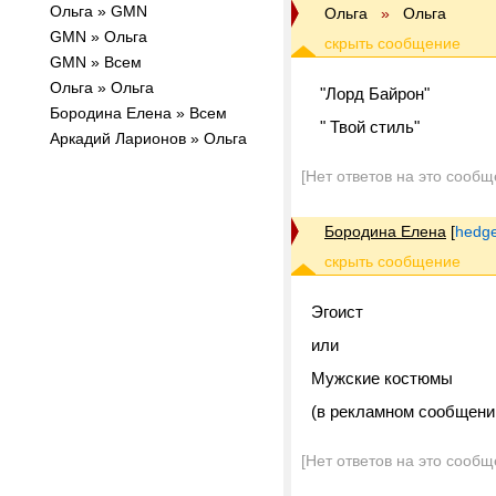
Ольга » GMN
Ольга
»
Ольга
GMN » Ольга
GMN » Всем
Ольга » Ольга
"Лорд Байрон"
Бородина Елена » Всем
" Твой стиль"
Аркадий Ларионов » Ольга
[Нет ответов на это сообщ
Бородина Елена
[
hedg
Эгоист
или
Мужские костюмы
(в рекламном сообщении
[Нет ответов на это сообщ