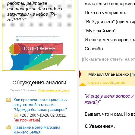
работы, рейтинге
желательно подчеркив
поставщиков для отдела
Пока на ум пришло:
закупками - в кейсе "RI-
SUPPLY"
"Всё для него" (ориент
"Мужской мир"
И ещё у меня вопрос к 
ПОДРОБНЕЕ
Спасибо.
[Показать все ответы на э
Михаил Опанасенко
[
m
Обсуждения-аналоги
Скрыть / Показать
Сортировать по дате
"И ещё у меня вопрос к
Как привлечь потенциальных
жена?)"
покупателей в магазин
"Одежда больших размеров"
Бывает, что и сам. Но 
+28
/
2007-10-26 02:33:11,
[
не прочитана
]
С Уважением,
Название моего магазина
нижнего белья