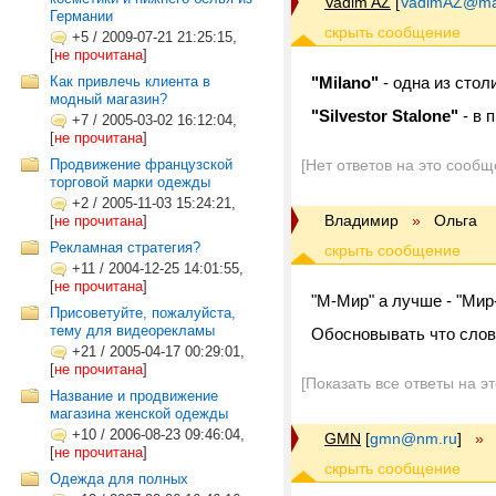
Vadim AZ
[
VadimAZ@mai
Германии
+5
/
2009-07-21 21:25:15,
[
не прочитана
]
Как привлечь клиента в
"Milano"
- одна из сто
модный магазин?
"Silvestor Stalone"
- в 
+7
/
2005-03-02 16:12:04,
[
не прочитана
]
Продвижение французской
[Нет ответов на это сообщ
торговой марки одежды
+2
/
2005-11-03 15:24:21,
Владимир
»
Ольга
[
не прочитана
]
Рекламная стратегия?
+11
/
2004-12-25 14:01:55,
[
не прочитана
]
"М-Мир" а лучше - "Мир-
Присоветуйте, пожалуйста,
тему для видеорекламы
Обосновывать что слов
+21
/
2005-04-17 00:29:01,
[
не прочитана
]
[Показать все ответы на э
Название и продвижение
магазина женской одежды
+10
/
2006-08-23 09:46:04,
GMN
[
gmn@nm.ru
]
»
[
не прочитана
]
Одежда для полных