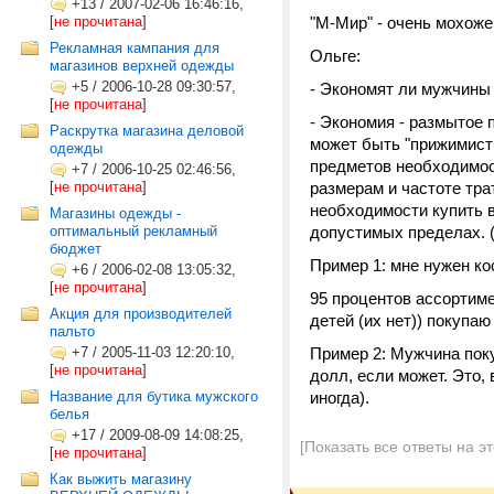
+13
/
2007-02-06 16:46:16,
[
не прочитана
]
"М-Мир" - очень мохоже 
Рекламная кампания для
Ольге:
магазинов верхней одежды
+5
/
2006-10-28 09:30:57,
- Экономят ли мужчины
[
не прочитана
]
- Экономия - размытое 
Раскрутка магазина деловой
может быть "прижимист
одежды
предметов необходимост
+7
/
2006-10-25 02:46:56,
[
не прочитана
]
размерам и частоте тра
необходимости купить в
Магазины одежды -
оптимальный рекламный
допустимых пределах. (м
бюджет
Пример 1: мне нужен ко
+6
/
2006-02-08 13:05:32,
[
не прочитана
]
95 процентов ассортиме
Акция для производителей
детей (их нет)) покупаю
пальто
+7
/
2005-11-03 12:20:10,
Пример 2: Мужчина поку
[
не прочитана
]
долл, если может. Это,
Название для бутика мужского
иногда).
белья
+17
/
2009-08-09 14:08:25,
[Показать все ответы на э
[
не прочитана
]
Как выжить магазину