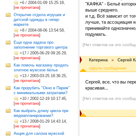
+6
/
2004-01-09 15:25:18,
"КАФКА" - Бельё которо
[
не прочитана
]
выше среднего.
Открытие отдела игрушек и
и т.д. Всё зависит от т
детской одежды в гипер-
лучше, та ассоциация к
маркете
принимайте однозначно,
+8
/
2004-08-06 13:54:58,
подумать.
[
не прочитана
]
Еще одна задача про
[Нет ответов на это сообщ
заполнение торгового центра
+17
/
2005-06-29 09:26:29,
[
не прочитана
]
Катерина
»
Сергей 
Как помочь магазину продать
элитное мужское белье
+13
/
2003-03-25 18:36:25,
[
не прочитана
]
Сергей, все, что вы пер
красивая...
Как прорубить "Окно в Париж"
с минимальными затратами?
[Нет ответов на это сообщ
+10
/
2002-12-19 10:17:45,
[
не прочитана
]
Как выбрать длину цикла при
медиапланировании?
+13
/
2008-01-29 14:43:14,
[
не прочитана
]
Акция для салона мужской