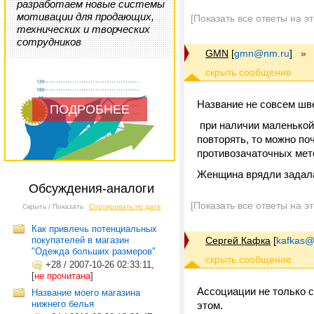
разработаем новые системы
мотивации для продающих,
[Показать все ответы на э
технических и творческих
сотрудников
GMN
[
gmn@nm.ru
]
»
Название не совсем швей
ПОДРОБНЕЕ
при наличии маленькой 
повторять, то можно по
противозачаточных мет
Женщина врядли задала
Обсуждения-аналоги
[Показать все ответы на э
Скрыть / Показать
Сортировать по дате
Как привлечь потенциальных
покупателей в магазин
Сергей Кафка
[
kafkas@
"Одежда больших размеров"
+28
/
2007-10-26 02:33:11,
[
не прочитана
]
Ассоциации не только 
Название моего магазина
нижнего белья
этом.