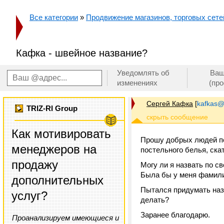
Все категории
»
Продвижение магазинов, торговых сетей
Кафка - швейное название?
Уведомлять об
Ваш
изменениях
(пр
Сергей Кафка
[
kafkas@
TRIZ-RI Group
Как мотивировать
Прошу добрых людей по
менеджеров на
постельного белья, ска
продажу
Могу ли я назвать по с
Была бы у меня фамилия
дополнительных
Пытался придумать назв
услуг?
делать?
Заранее благодарю.
Проанализируем имеющиеся и