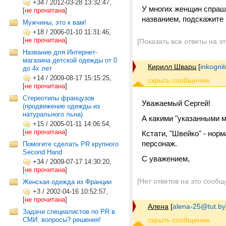
+34
/
2012-03-28 13:32:47,
У многих женщин спраши
[
не прочитана
]
названием, подскажите 
Мужчины, это к вам!
+18
/
2006-01-10 11:31:46,
[
не прочитана
]
[Показать все ответы на э
Название для Интернет-
магазина детской одежды от 0
Кирилл Шварц
[
inkogni
до 4х лет
+14
/
2009-08-17 15:15:25,
[
не прочитана
]
Стереотипы французов
Уважаемый Сергей!
(продвижение одежды из
натурального льна)
А какими "указанными 
+15
/
2005-01-11 14:06:54,
[
не прочитана
]
Кстати, "Швейко" - но
персонаж.
Помогите сделать PR крупного
Second Hand
С уважением,
+34
/
2009-07-17 14:30:20,
[
не прочитана
]
[Нет ответов на это сообщ
Женская одежда из Франции
+3
/
2002-04-16 10:52:57,
[
не прочитана
]
Алена
[
alena-25@tut.by
Задачи специалистов по PR в
СМИ: вопросы? решения!