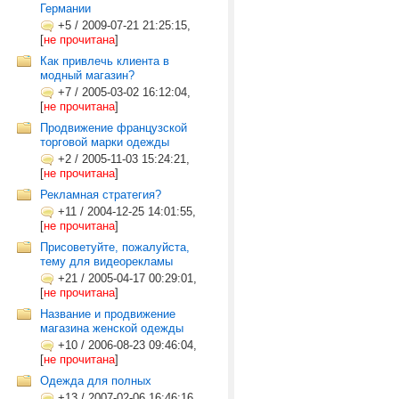
Германии
+5
/
2009-07-21 21:25:15,
[
не прочитана
]
Как привлечь клиента в
модный магазин?
+7
/
2005-03-02 16:12:04,
[
не прочитана
]
Продвижение французской
торговой марки одежды
+2
/
2005-11-03 15:24:21,
[
не прочитана
]
Рекламная стратегия?
+11
/
2004-12-25 14:01:55,
[
не прочитана
]
Присоветуйте, пожалуйста,
тему для видеорекламы
+21
/
2005-04-17 00:29:01,
[
не прочитана
]
Название и продвижение
магазина женской одежды
+10
/
2006-08-23 09:46:04,
[
не прочитана
]
Одежда для полных
+13
/
2007-02-06 16:46:16,