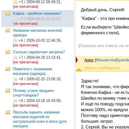
+3
/
2004-08-12 09:49:31,
[
не прочитана
]
Добрый день, Сергей!
Кафка - швейное название?
"Кафка" - это про книж
+7
/
2004-04-23 12:01:57,
[
не прочитана
]
Если выберете "Швейко"
Название магазина женской
фирменного стиля).
одежды
+6
/
2005-10-03 12:46:35,
[
не прочитана
]
[Показать все ответы на э
Сколько заработает витрина?
+7
/
2004-04-29 13:14:41,
Aster
[
Maxservis@yande
[
не прочитана
]
Помогите с названием
магазина (одежда)...
+8
/
2005-02-25 13:06:20,
Здрасте!
[
не прочитана
]
Я так понимаю, что фир
Почему упали продажи
Конечно Кафка - не ест
спорттоваров?
Швейко по моему тоже 
+8
/
2004-10-18 16:43:58,
И ещё по поводу подска
[
не прочитана
]
можно 100%, но врядли
Просьба оценить название
Поэтому надо ориентиро
магазина изделий из
больших затрат.
натуральной кожи и меха (для
женщин)
2. Сергей. Вы не указа