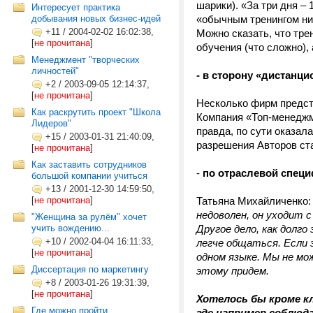
шарики). «За три дня –
Интересует практика
добывания новых бизнес-идей
«обычным тренингом ник
+11
/
2004-02-02 16:02:38,
Можно сказать, что тре
[
не прочитана
]
обучения (что сложно),
Менеджмент "творческих
личностей"
- в сторону «дистанци
+2
/
2003-09-05 12:14:37,
[
не прочитана
]
Несколько фирм предст
Как раскрутить проект "Школа
Компания «Топ-менеджм
Лидеров"
правда, по сути оказал
+15
/
2003-01-31 21:40:09,
разрешения Авторов ста
[
не прочитана
]
Как заставить сотрудников
-
по отраслевой специ
большой компании учиться
+13
/
2001-12-30 14:59:50,
[
не прочитана
]
Татьяна Михайличенко
недоволен, он уходит с
"Женщина за рулём" хочет
учить вождению...
Другое дело, как дол
+10
/
2002-04-04 16:11:33,
легче общаться. Если
[
не прочитана
]
одном языке. Мы не мо
Диссертация по маркетингу
этому придем.
+8
/
2003-01-26 19:31:39,
[
не прочитана
]
Хотелось бы кроме кл
Где можно пройти
где например соблюда