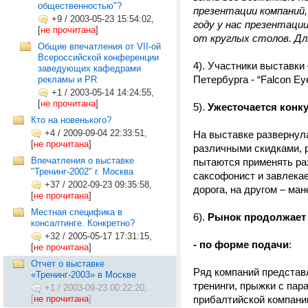
общественностью"?
презентации компаний,
+9
/
2003-05-23 15:54:02,
году у нас презентац
[
не прочитана
]
от круглых столов. Дл
Общие впечатления от VII-ой
Всероссийской конференции
4). Участники выставки 
заведующих кафедрами
Петербурга - “Falcon Ey
рекламы и PR
+1
/
2003-05-14 14:24:55,
[
не прочитана
]
5).
Ужесточается конк
Кто на новенького?
+4
/
2009-09-04 22:33:51,
На выставке развернула
[
не прочитана
]
различными скидками, 
Впечатления о выставке
пытаются применять ра
"Тренинг-2002" г. Москва
саксофонист и завлекае
+37
/
2002-09-23 09:35:58,
дорога, на другом – ма
[
не прочитана
]
Местная специфика в
6).
Рынок продолжает
консалтинге. Конкретно?
+32
/
2005-05-17 17:31:15,
- по форме подачи
:
[
не прочитана
]
Отчет о выставке
Ряд компаний представл
«Тренинг-2003» в Москве
тренинги, прыжки с пар
+1
/
2003-09-23 00:22:20,
[
не прочитана
]
прибалтийской компании