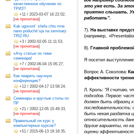
качественное обучение по
это уже есть. За это
ТРИЗ?
приятно слышать. Ум
+11
/
2023-03-07 16:22:02,
работать".
[
не прочитана
]
Kak ugovorit` shefa chto mne
7).
На выставке предс
nano poduchit`sja na seminary
(например, «Presentati
TRIZ-RU
+3
/
2002-02-05 11:11:53,
[
не прочитана
]
8).
Главной проблемой
хАчу статью по теме
семинара!
Я посетил выступление 
+7
/
2002-06-04 15:05:27,
[
не прочитана
]
Вопрос А. Соколова:
Ка
Как пиарить научную
эффективности трени
конференцию?
+12
/
2002-04-17 13:58:24,
Л. Кроль:
"Я считаю, ч
[
не прочитана
]
подходов. Первое: ча
Семинары и круглые столы по
должен быть образец х
ПР
последовательность: с
+21
/
2002-12-05 15:49:33,
быть некая раздатка и
[
не прочитана
]
относительность данн
Правильный ли курс у
другие варианты, но ка
компьютерных курсов?
+51
/
2015-06-13 19:18:35,
оценки эффективности