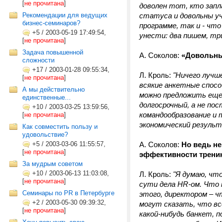
[
не прочитана
]
доволен тот, кто запл
Рекомендации для ведущих
статуса и довольны уч
бизнес-семинаров?
программе, так и - чт
+5
/
2003-05-19 17:49:54,
унести: два пишем, тр
[
не прочитана
]
Задача повышенной
А. Соколов:
«Довольны»
сложности
+17
/
2003-01-28 09:55:34,
Л. Кроль:
"Ничего лучш
[
не прочитана
]
всякие анкетные спосо
А мы действительно
можно предложить еще
единственные...
долгосрочный, а не по
+10
/
2003-03-25 13:59:56,
командообразование и 
[
не прочитана
]
экономический резуль
Как совместить пользу и
удовольствие?
+5
/
2003-03-06 11:55:57,
А. Соколов:
Но ведь не
[
не прочитана
]
эффективности трени
За мудрым советом
+10
/
2003-06-13 11:03:08,
Л. Кроль:
"Я думаю, чт
[
не прочитана
]
сути дела HR-ом. Что к
Семинары по PR в Петербурге
этого, директором – чт
+2
/
2003-05-30 09:39:32,
могут сказать, что вс
[
не прочитана
]
какой-нибудь банкет, 