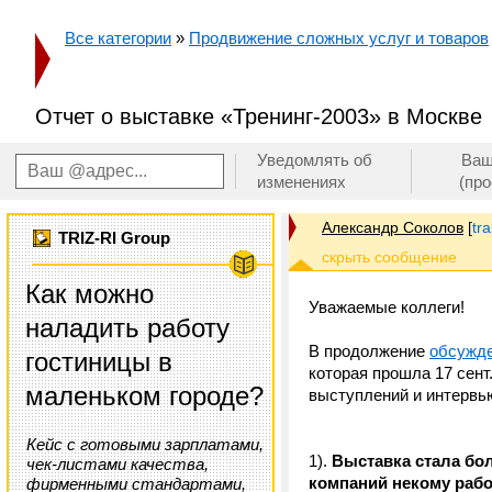
Все категории
»
Продвижение сложных услуг и товаров
Отчет о выставке «Тренинг-2003» в Москве
Уведомлять об
Ваш
изменениях
(пр
Александр Соколов
[
tr
TRIZ-RI Group
Как можно
Уважаемые коллеги!
наладить работу
В продолжение
обсужд
гостиницы в
которая прошла 17 сент.
маленьком городе?
выступлений и интервь
Кейс с готовыми зарплатами,
1).
Выставка стала бол
чек-листами качества,
компаний некому рабо
фирменными стандартами,