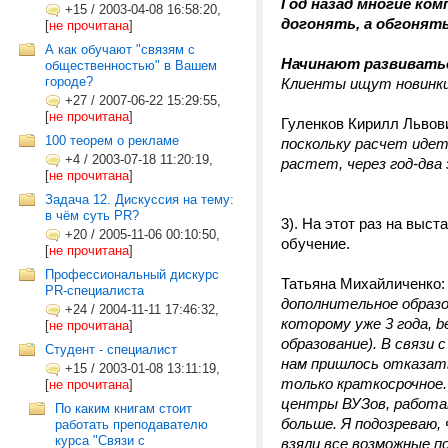
Год назад многие ком
+15
/
2003-04-08 16:58:20,
догонять, а обгонят
[
не прочитана
]
А как обучают "связям с
Начинают развиватьс
общественностью" в Вашем
городе?
Клиенты ищут новинки.
+27
/
2007-06-22 15:29:55,
[
не прочитана
]
Гуленков Кирилл Львов
100 теорем о рекламе
поскольку расчет идет
+4
/
2003-07-18 11:20:19,
растет, через год-два
[
не прочитана
]
Задача 12. Дискуссия на тему:
в чём суть PR?
3). На этот раз на выс
+20
/
2005-11-06 00:10:50,
обучение.
[
не прочитана
]
Профессиональный дискурс
Татьяна Михайличенко
PR-специалиста
дополнительное образов
+24
/
2004-11-11 17:46:32,
которому уже 3 года, b
[
не прочитана
]
образование). В связи 
Студент - специалист
нам пришлось отказать
+15
/
2003-01-08 13:11:19,
только краткосрочное.
[
не прочитана
]
центры ВУЗов, работ
По каким книгам стоит
больше. Я подозреваю,
работать преподавателю
курса "Связи с
взяли все возможные п