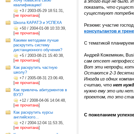
Хочу повысить свою
а этого еще не было.
квалификацию!
показать, что сущест
+3
/
2003-05-29 18:51:31,
существуют потребн
[
не прочитана
]
Школа КАРАТЭ и УСПЕХА
Резюме: участие господ
+50
/
2004-01-08 10:33:39,
консультантов и трен
[
не прочитана
]
Какими методами лучше
С тематикой планируем
раскрутить систему
дистанционного обучения?
Андрей Кожемякин, Bus
+5
/
2003-08-21 15:40:38,
[
не прочитана
]
сам отсеет непрофесси
Вот эти непрофи, кото
Как раскрутить частную
школу?
Остаются 2-3 десятка к
+7
/
2005-08-31 23:06:49,
Иногда из одних компа
[
не прочитана
]
считаю, что
нет нужд
Как привлечь абитуриентов в
нужно ему это или нет
ВУЗ?
проектом, то это стан
+12
/
2008-04-06 14:04:48,
[
не прочитана
]
Как раскрутить курсы
С пожеланием успехов
английского...
+2
/
2004-12-04 11:53:35,
[
не прочитана
]