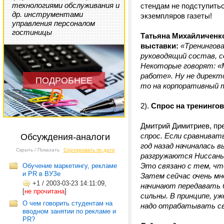
технологиями обслуживания и
стендам не подступитьс
др. инструментами
экземпляров газеты!
управления персоналом
гостиницы
Татьяна Михайличенк
выставки:
«Тренингова
руководящий состав, 
Некоторые говорят: «
работе». Ну не директ
ПОДРОБНЕЕ
то на корпоративный т
2).
Спрос на тренингов
Дмитрий Димитриев, п
спрос. Если сравниват
Обсуждения-аналоги
год назад начиналась в
Скрыть / Показать
Сортировать по дате
разгружаются Ниссаны,
Это связано с тем, чт
Обучение маркетингу, рекламе
и PR в ВУЗе
Затем сейчас очень мн
+1
/
2003-03-23 14:11:09,
начинают передавать б
[
не прочитана
]
сильны. В принципе, у
О чем говорить студентам на
надо отрабатывать сво
вводном занятии по рекламе и
PR?