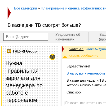
Все категории
»
Планирование и оценка эффективност
В какие дни ТВ смотрят больше?
Уведомлять об
Ваш
изменениях
(пр
Vadim AZ
[
VadimAZ@mai
TRIZ-RI Group
Нужна
Здравствуйте!
"правильная"
В нагрузку к неполюби
зарплата для
В какие дни недели ТВ 
менеджера по
которой можно выйти н
работе с
Спасибо.
персоналом
[Показать все ответы на э