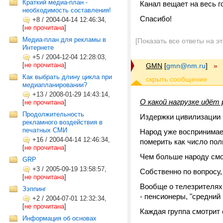
Краткий медиа-план -
Канал вещает на весь г
необходимость составления!
Спасибо!
+8
/
2004-04-14 12:46:34,
[
не прочитана
]
Медиа-план для рекламы в
[Показать все ответы на э
Интернете
+5
/
2004-12-04 12:28:03,
[
не прочитана
]
GMN
[
gmn@nm.ru
]
»
Как выбрать длину цикла при
медиапланировании?
+13
/
2008-01-29 14:43:14,
О какой нагрузке идёт р
[
не прочитана
]
Продолжительность
Издержки цивилизации и
рекламного воздействия в
печатных СМИ
Народ уже воспринимает
+16
/
2004-04-14 12:46:34,
померить как число поль
[
не прочитана
]
Чем больше народу смотр
GRP
+3
/
2005-09-19 13:58:57,
Собственно по вопросу,
[
не прочитана
]
Вообще о телезрителях 
Зэппинг
- пенсионеры, "средний 
+2
/
2004-07-01 12:32:34,
[
не прочитана
]
Каждая группа смотрит 
Информация об основах