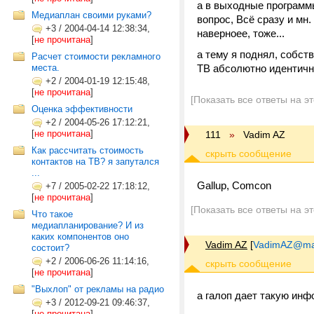
а в выходные программы
Медиаплан своими руками?
вопрос, Всё сразу и мн.
+3
/
2004-04-14 12:38:34,
наверноее, тоже...
[
не прочитана
]
а тему я поднял, собств
Расчет стоимости рекламного
места.
ТВ абсолютно идентичны
+2
/
2004-01-19 12:15:48,
[
не прочитана
]
[Показать все ответы на э
Оценка эффективности
+2
/
2004-05-26 17:12:21,
[
не прочитана
]
111
»
Vadim AZ
Как рассчитать стоимость
контактов на ТВ? я запутался
...
Gallup, Comcon
+7
/
2005-02-22 17:18:12,
[
не прочитана
]
[Показать все ответы на э
Что такое
медиапланирование? И из
каких компонентов оно
Vadim AZ
[
VadimAZ@mai
состоит?
+2
/
2006-06-26 11:14:16,
[
не прочитана
]
"Выхлоп" от рекламы на радио
а галоп дает такую ин
+3
/
2012-09-21 09:46:37,
[
не прочитана
]