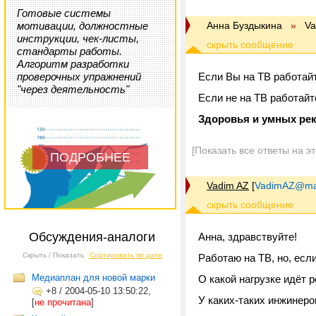
Готовые системы
мотивации, должностные
Анна Буздыкина
»
Va
инструкции, чек-листы,
стандарты работы.
Алгоритм разработки
проверочных упражнений
Если Вы на ТВ работайт
"через деятельность"
Если не на ТВ работайте
Здоровья и умных ре
[Показать все ответы на э
ПОДРОБНЕЕ
Vadim AZ
[
VadimAZ@mai
Обсуждения-аналоги
Анна, здравствуйте!
Скрыть / Показать
Сортировать по дате
Работаю на ТВ, но, есл
Медиаплан для новой марки
О какой нагрузке идёт р
+8
/
2004-05-10 13:50:22,
У каких-таких инжинер
[
не прочитана
]