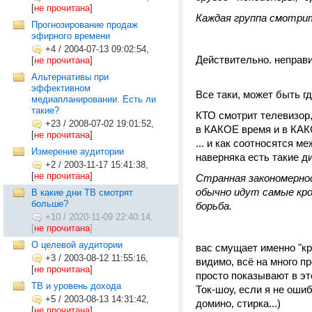
[
не прочитана
]
Каждая группа смотрит
Прогнозирование продаж
эфирного времени
+4
/
2004-07-13 09:02:54,
Действительно. неправил
[
не прочитана
]
Альтернативы при
эффективном
Все таки, может быть г
медиапланировании. Есть ли
такие?
КТО смотрит телевизор
+23
/
2008-07-02 19:01:52,
в КАКОЕ время и в КАК
[
не прочитана
]
... и как соотносятся м
Измерение аудитории
наверняка есть такие ди
+2
/
2003-11-17 15:41:38,
[
не прочитана
]
Странная закономернос
обычно идут самые кров
В какие дни ТВ смотрят
больше?
борьба.
+10
/
2020-11-09 22:40:14,
[
не прочитана
]
О целевой аудитории
вас смущает именно "к
+3
/
2003-08-12 11:55:16,
видимо, всё на много пр
[
не прочитана
]
просто показывают в эт
ТВ и уровень дохода
Ток-шоу, если я не оши
+5
/
2003-08-13 14:31:42,
домино, стирка...)
[
не прочитана
]