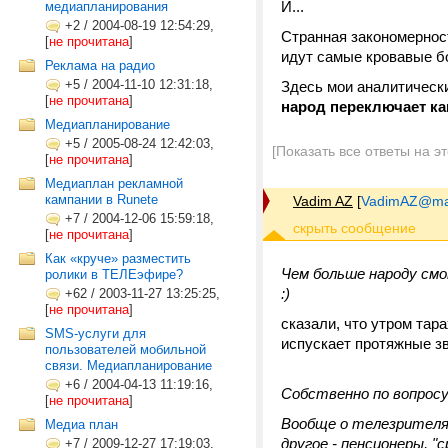
И...
медиапланирования
+2
/
2004-08-19 12:54:29,
Странная закономерност
[
не прочитана
]
идут самые кровавые бое
Реклама на радио
+5
/
2004-11-10 12:31:18,
Здесь мои аналитическ
[
не прочитана
]
народ переключает ка
Медиапланирование
+5
/
2005-08-24 12:42:03,
[Показать все ответы на э
[
не прочитана
]
Медиаплан рекламной
кампании в Runete
Vadim AZ
[
VadimAZ@mai
+7
/
2004-12-06 15:59:18,
[
не прочитана
]
Как «круче» разместить
Чем больше народу смо
ролики в ТЕЛЕэфире?
:)
+62
/
2003-11-27 13:25:25,
[
не прочитана
]
сказали, что утром тар
SMS-услуги для
испускает протяжные зв
пользователей мобильной
связи. Медиапланирование
+6
/
2004-04-13 11:19:16,
Собственно по вопросу
[
не прочитана
]
Вообще о телезрителях 
Медиа план
другое - пенсионеры, "с
+7
/
2009-12-27 17:19:03,