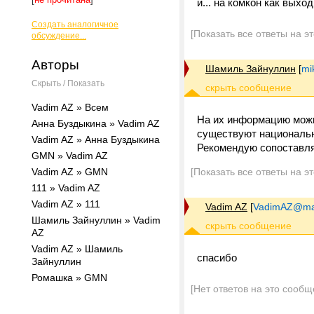
и... на комкон как выхо
Создать аналогичное
[Показать все ответы на э
обсуждение...
Авторы
Шамиль Зайнуллин
[
mi
Скрыть / Показать
Vadim AZ » Всем
На их информацию можно
Анна Буздыкина » Vadim AZ
существуют национальны
Vadim AZ » Анна Буздыкина
Рекомендую сопоставля
GMN » Vadim AZ
Vadim AZ » GMN
[Показать все ответы на э
111 » Vadim AZ
Vadim AZ » 111
Vadim AZ
[
VadimAZ@mai
Шамиль Зайнуллин » Vadim
AZ
Vadim AZ » Шамиль
спасибо
Зайнуллин
Ромашка » GMN
[Нет ответов на это сообщ