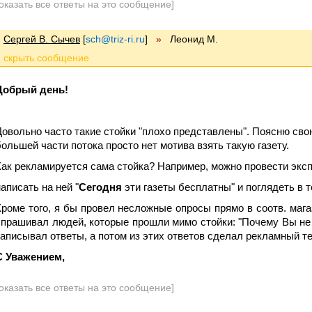
оказать все ответы на это сообщение]
Сергей В. Сычев
[
sch@triz-ri.ru
]
»
Леонид М.
Добрый день!
Довольно часто такие стойки "плохо представлены". Поясню сво
большей части потока просто нет мотива взять такую газету.
Как рекламируется сама стойка? Например, можно провести экс
написать на ней "
Сегодня
эти газеты бесплатны" и поглядеть в т
Кроме того, я бы провел несложные опросы прямо в соотв. мага
спрашивал людей, которые прошли мимо стойки: "Почему Вы не в
записывал ответы, а потом из этих ответов сделал рекламный те
С Уважением,
оказать все ответы на это сообщение]