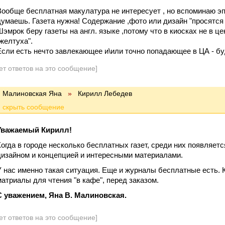
Вообще бесплатная макулатура не интересует , но вспоминаю эп
думаешь. Газета нужна! Содержание ,фото или дизайн "просятся в
Шэмрок беру газеты на англ. языке ,потому что в киосках не в ц
"желтуха".
Если есть нечто завлекающее и\или точно попадающее в ЦА - бу
ет ответов на это сообщение]
Малиновская Яна
»
Кирилл Лебедев
Уважаемый Кирилл!
Когда в городе несколько бесплатных газет, среди них появляет
дизайном и концепцией и интересными материалами.
У нас именно такая ситуация. Еще и журналы бесплатные есть. 
матриалы для чтения "в кафе", перед заказом.
С уважением, Яна В. Малиновская.
ет ответов на это сообщение]