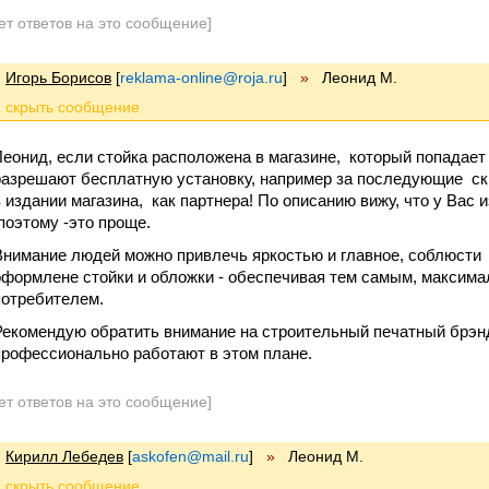
ет ответов на это сообщение]
Игорь Борисов
[
reklama-online@roja.ru
]
»
Леонид М.
Леонид, если стойка расположена в магазине, который попадает
разрешают бесплатную установку, например за последующие ски
в издании магазина, как партнера! По описанию вижу, что у Вас 
поэтому -это проще.
Внимание людей можно привлечь яркостью и главное, соблюсти 
оформлене стойки и обложки - обеспечивая тем самым, максима
потребителем.
Рекомендую обратить внимание на строительный печатный брэнд 
профессионально работают в этом плане.
ет ответов на это сообщение]
Кирилл Лебедев
[
askofen@mail.ru
]
»
Леонид М.