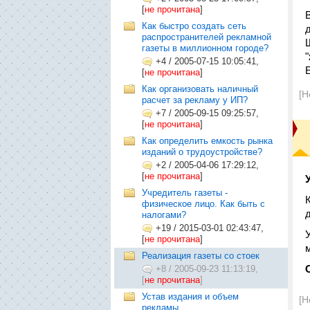
[
не прочитана
]
Как быстро создать сеть
распространителей рекламной
газеты в миллионном городе?
+4
/
2005-07-15 10:05:41,
[
не прочитана
]
Как организовать наличный
[Н
расчет за рекламу у ИП?
+7
/
2005-09-15 09:25:57,
[
не прочитана
]
Как определить емкость рынка
изданий о трудоустройстве?
+2
/
2005-04-06 17:29:12,
[
не прочитана
]
Учредитель газеты -
физическое лицо. Как быть с
налогами?
+19
/
2015-03-01 02:43:47,
[
не прочитана
]
Реализация газеты со стоек
+8
/
2005-09-23 11:13:19,
[
не прочитана
]
Устав издания и объем
[Н
рекламы