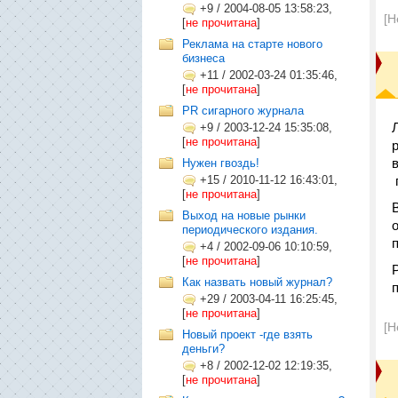
+9
/
2004-08-05 13:58:23,
[Н
[
не прочитана
]
Реклама на старте нового
бизнеса
+11
/
2002-03-24 01:35:46,
[
не прочитана
]
PR сигарного журнала
+9
/
2003-12-24 15:35:08,
[
не прочитана
]
Нужен гвоздь!
+15
/
2010-11-12 16:43:01,
[
не прочитана
]
Выход на новые рынки
периодического издания.
+4
/
2002-09-06 10:10:59,
[
не прочитана
]
Как назвать новый журнал?
+29
/
2003-04-11 16:25:45,
[
не прочитана
]
[Н
Новый проект -где взять
деньги?
+8
/
2002-12-02 12:19:35,
[
не прочитана
]