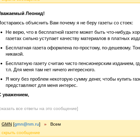
Уважаемый Леонид!
Постараюсь объяснить Вам почему я не беру газеты со стоек:
Не верю, что в бесплатной газете может быть что-нибудь хо
газетах сильно уступает качеству материалов в платных изд
Бесплатная газета оформлена по-простому, по-дешевому. Тон
никакой.
Бесплатную газету считаю чисто пенсионерским изданием, гд
т.п. Для меня там нет ничего интересного.
Я могу без проблем некоторую сумму денег, чтобы купить газ
представляют для меня интерес.
С уважением,
оказать все ответы на это сообщение]
GMN
[
gmn@nm.ru
]
»
Всем