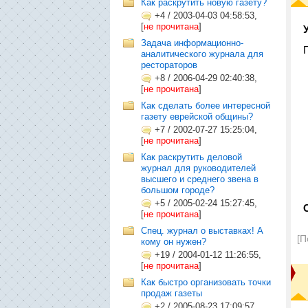
Как раскрутить новую газету?
+4
/
2003-04-03 04:58:53,
[
не прочитана
]
Задача информационно-
аналитического журнала для
рестораторов
+8
/
2006-04-29 02:40:38,
[
не прочитана
]
Как сделать более интересной
газету еврейской общины?
+7
/
2002-07-27 15:25:04,
[
не прочитана
]
Как раскрутить деловой
журнал для руководителей
высшего и среднего звена в
большом городе?
+5
/
2005-02-24 15:27:45,
[
не прочитана
]
Спец. журнал о выставках! А
[П
кому он нужен?
+19
/
2004-01-12 11:26:55,
[
не прочитана
]
Как быстро организовать точки
продаж газеты
+2
/
2005-08-23 17:09:57,