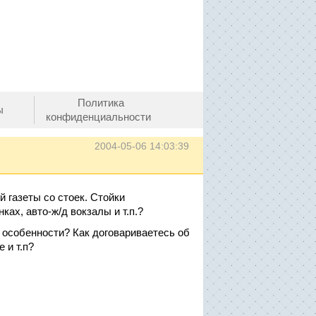
Политика
ы
конфиденциальности
2004-05-06 14:03:39
 газеты со стоек. Стойки
ах, авто-ж/д вокзалы и т.п.?
 особенности? Как договариваетесь об
 и т.п?