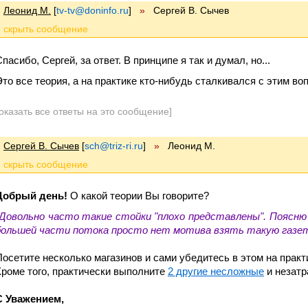
Леонид М.
[
tv-tv@doninfo.ru
]
»
Сергей В. Сычев
пасибо, Сергей, за ответ. В принципе я так и думал, но...
Это все теория, а на практике кто-нибудь сталкивался с этим во
оказать все ответы на это сообщение]
Сергей В. Сычев
[
sch@triz-ri.ru
]
»
Леонид М.
Добрый день!
О какой теории Вы говорите?
"Довольно часто такие стойки "плохо представлены". Поясню
большей части потока просто нет мотива взять такую газет
Посетите несколько магазинов и сами убедитесь в этом на практ
Кроме того, практически выполните
2 другие несложные
и незатр
С Уважением,