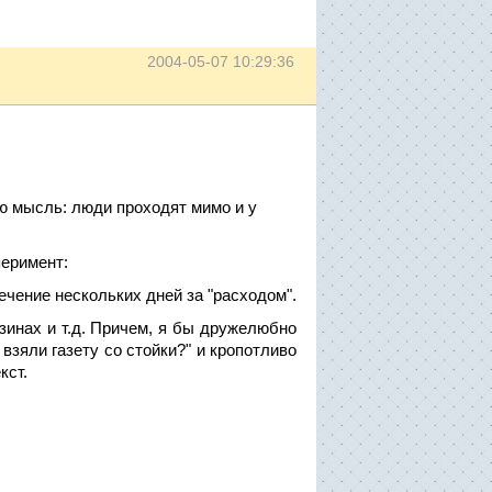
2004-05-07 10:29:36
ю мысль: люди проходят мимо и у
перимент:
ечение нескольких дней за "расходом".
зинах и т.д. Причем, я бы дружелюбно
зяли газету со стойки?" и кропотливо
кст.