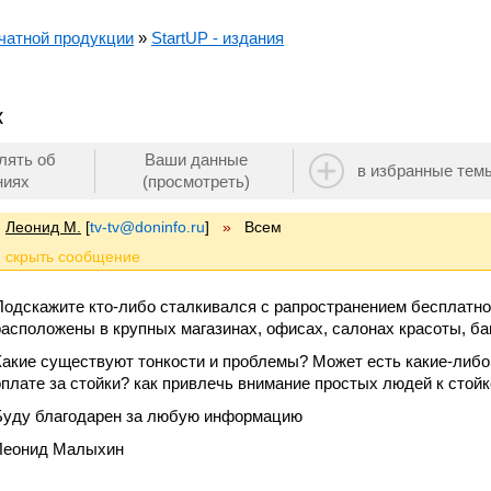
чатной продукции
»
StartUP - издания
к
лять об
Ваши данные
в избранные тем
ниях
(просмотреть)
Леонид М.
[
tv-tv@doninfo.ru
]
»
Всем
Подскажите кто-либо сталкивался с рапространением бесплатной
расположены в крупных магазинах, офисах, салонах красоты, банк
Какие существуют тонкости и проблемы? Может есть какие-либо
оплате за стойки? как привлечь внимание простых людей к стойке
Буду благодарен за любую информацию
Леонид Малыхин