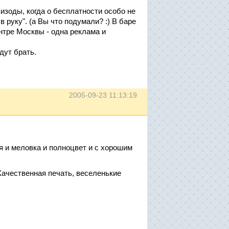
изоды, когда о бесплатности особо не
 руку". (а Вы что подумали? :) В баре
ентре Москвы - одна реклама и
дут брать.
2005-09-23 11:13:19
ся и меловка и полноцвет и с хорошим
Качественная печать, веселенькие