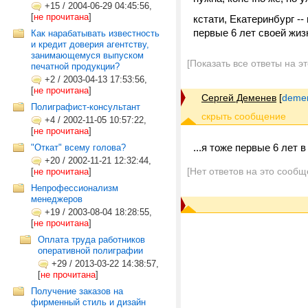
+15
/
2004-06-29 04:45:56,
[
не прочитана
]
кстати, Екатеринбург --
первые 6 лет своей жизн
Как нарабатывать известность
и кредит доверия агентству,
занимающемуся выпуском
[Показать все ответы на э
печатной продукции?
+2
/
2003-04-13 17:53:56,
[
не прочитана
]
Сергей Деменев
[
demen
Полиграфист-консультант
+4
/
2002-11-05 10:57:22,
[
не прочитана
]
...я тоже первые 6 лет в
"Откат" всему голова?
+20
/
2002-11-21 12:32:44,
[Нет ответов на это сообщ
[
не прочитана
]
Непрофессионализм
менеджеров
+19
/
2003-08-04 18:28:55,
[
не прочитана
]
Оплата труда работников
оперативной полиграфии
+29
/
2013-03-22 14:38:57,
[
не прочитана
]
Получение заказов на
фирменный стиль и дизайн