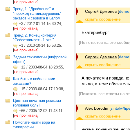
[
не прочитана
]
Тренд 1. "Дробление" и
Сергей Деменев
[
demen
"переход на микроуровень"
заказов и сервиса в целом
+3
/
2012-01-14 15:30:24,
[
не прочитана
]
Екатеринбург
Тренд 2. Конец критерия
"Себестоимость 1 экз."
[Нет ответов на это сообщ
+1
/
2010-10-14 16:58:25,
[
не прочитана
]
Сергей Деменев
[
demen
Задачи технологии (цифровой
офсет)
+12
/
2003-08-04 18:28:55,
[
не прочитана
]
А печатаем и правда не 
Как быть с небольшими
заказами?
мыло, в теме обязатель
+15
/
2003-08-04 17:19:38,
[
не прочитана
]
[Показать все ответы на э
Цветная печатная реклама –
головная боль!
Alex Borodin
[
sintal@lip
+66
/
2005-12-02 11:43:11,
[
не прочитана
]
Помогите найти вора на
типографии
нужна, конечно же, но уж