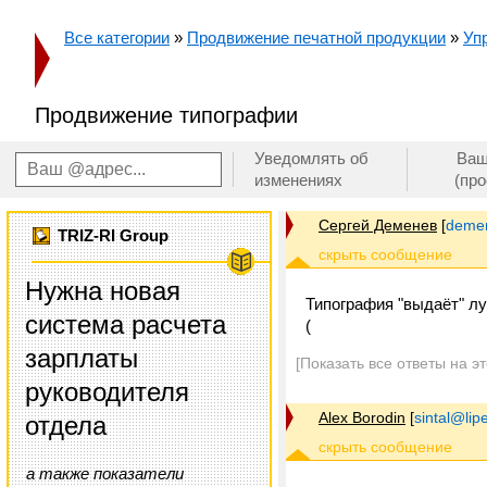
Все категории
»
Продвижение печатной продукции
»
Уп
Продвижение типографии
Уведомлять об
Ваш
изменениях
(пр
Сергей Деменев
[
demen
TRIZ-RI Group
Нужна новая
Типография "выдаёт" лу
система расчета
(
зарплаты
[Показать все ответы на э
руководителя
Alex Borodin
[
sintal@lip
отдела
а также показатели