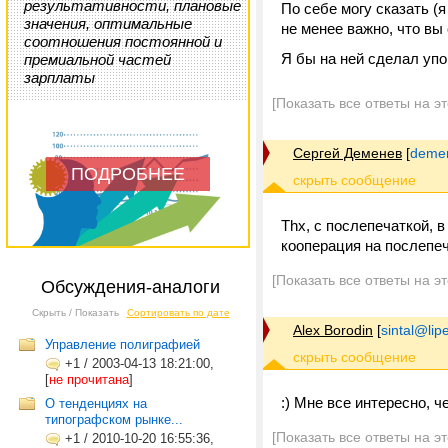
результативности, плановые
По себе могу сказать (я
значения, оптимальные
не менее важно, что вы
соотношения постоянной и
Я бы на ней сделал упо
премиальной частей
зарплаты
[Показать все ответы на э
Сергей Деменев
[
demen
ПОДРОБНЕЕ
Thx, с послепечаткой, 
кооперация на послепеч
[Показать все ответы на э
Обсуждения-аналоги
Скрыть / Показать
Сортировать по дате
Alex Borodin
[
sintal@lip
Управление полиграфией
+1
/
2003-04-13 18:21:00,
[
не прочитана
]
:) Мне все интересно, ч
О тенденциях на
типографском рынке...
[Показать все ответы на э
+1
/
2010-10-20 16:55:36,