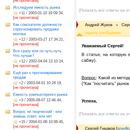
[
не прочитана
]
Исследуем емкость рынка
[Показать все ответы на э
+11
/
2003-01-10 19:09:34,
[
не прочитана
]
Как соискателю должности
Андрей Жуков
»
Сер
спрогнозировать продажи
молока
+12
/
2003-03-27 17:34:21,
[
не прочитана
]
Уважаемый Сергей!
Все сразу или по чуть-чуть.
В статье, на которую
Что лучше?
сабжу).
+12
/
2002-04-04 13:10:24,
[
не прочитана
]
Ещё раз о прогнозировании
продаж
Вопрос
: Какой из мето
+2
/
2003-04-01 10:28:19,
("Как "посчитать" рыно
[
не прочитана
]
Емкость компьютерного рынка
+3
/
2005-09-07 12:46:44,
Успеха,
[
не прочитана
]
Вопрос не творческий - или
[Показать все ответы на э
знаешь ответ, или нет
+15
/
2004-01-08 10:08:45,
[
не прочитана
]
Сергей Гнедков
[
gnedko