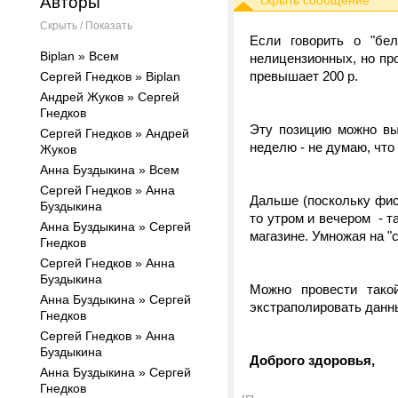
Авторы
Скрыть / Показать
Если говорить о "бел
Biplan » Всем
нелицензионных, но про
превышает 200 р.
Сергей Гнедков » Biplan
Андрей Жуков » Сергей
Гнедков
Эту позицию можно вы
Сергей Гнедков » Андрей
неделю - не думаю, что 
Жуков
Анна Буздыкина » Всем
Сергей Гнедков » Анна
Дальше (поскольку фис
Буздыкина
то утром и вечером - 
Анна Буздыкина » Сергей
магазине. Умножая на "
Гнедков
Сергей Гнедков » Анна
Буздыкина
Можно провести тако
Анна Буздыкина » Сергей
экстраполировать данн
Гнедков
Сергей Гнедков » Анна
Буздыкина
Доброго здоровья,
Анна Буздыкина » Сергей
Гнедков