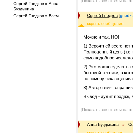
[Показать все ответы на э
Сергей Гнедков » Анна
Буздыкина
Сергей Гнедков
[
gnedko
Сергей Гнедков » Всем
Можно и так, НО!
1) Вероятней всего нет
Полноценный ценз (т.е 
само подобное исследо
2) Это можно сделать т
бытовой техники, в кот
по номеру чека оценив
3) Автор темы спрашива
Вывод - аудит продаж, 
[Показать все ответы на э
Анна Буздыкина
»
Се