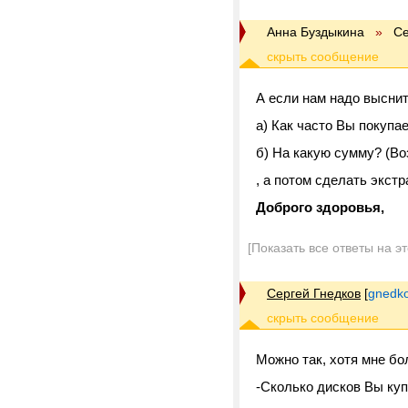
Анна Буздыкина
»
Се
А если нам надо выснит
а) Как часто Вы покупа
б) На какую сумму? (В
, а потом сделать экст
Доброго здоровья,
[Показать все ответы на э
Сергей Гнедков
[
gnedko
Можно так, хотя мне бо
-Сколько дисков Вы куп