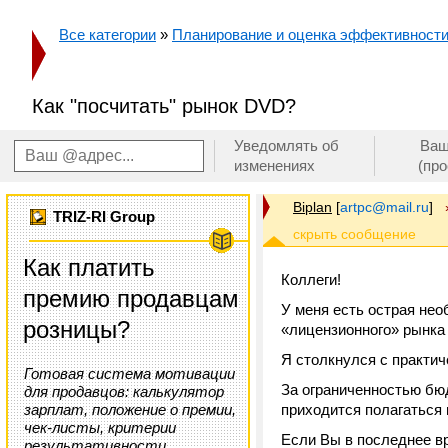
Все категории
»
Планирование и оценка эффективност
Как "посчитать" рынок DVD?
Уведомлять об
Ваш
изменениях
(пр
Biplan
[
artpc@mail.ru
]
TRIZ-RI Group
Как платить
Коллеги!
премию продавцам
У меня есть острая нео
розницы?
«лицензионного» рынка 
Я столкнулся с практи
Готовая система мотивации
За ограниченностью бю
для продавцов: калькулятор
зарплат, положение о премии,
приходится полагаться 
чек-листы, критерии
Если Вы в последнее в
результативности