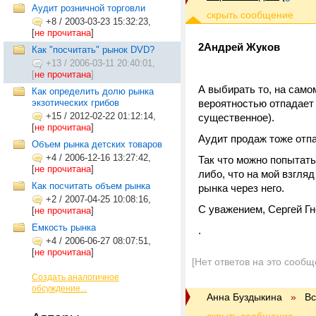
Аудит розничной торговли
+8
/
2003-03-23 15:32:23,
[
не прочитана
]
2Андрей Жуков
Как "посчитать" рынок DVD?
+13
/
2006-03-11 20:40:01,
[
не прочитана
]
А выбирать то, на само
Как определить долю рынка
экзотических грибов
вероятностью отпадает 
+15
/
2012-02-22 01:12:14,
существенное).
[
не прочитана
]
Аудит продаж тоже отпа
Объем рынка детских товаров
+4
/
2006-12-16 13:27:42,
Так что можно попытать
[
не прочитана
]
либо, что на мой взгля
Как посчитать объем рынка
рынка через него.
+2
/
2007-04-25 10:08:16,
С уважением, Сергей Г
[
не прочитана
]
Емкость рынка
.
+4
/
2006-06-27 08:07:51,
[
не прочитана
]
[Нет ответов на это сообщ
Создать аналогичное
обсуждение...
Анна Буздыкина
»
В