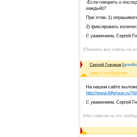
-Если говорить о послед
каждый)?
При этом, 1) опрашиват
2) фиксировать количес
С уважением, Сергей Г
[Показать все ответы на э
Сергей Гнедков
[
gnedko
На нашем сайте выложе
http://www.fdfgroup.ru/?i
С уважением, Сергей Г
[Нет ответов на это сообщ