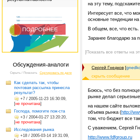
на эту тему, подскажит
Интересует все, что мо
основные тенденции на 
В общем, все, что есть.
ПОДРОБНЕЕ
Заранее благодарю за 
[Показать все ответы на э
Обсуждения-аналоги
Сергей Гнедков
[
gnedko
Скрыть / Показать
Сортировать по дате
Как сделать так, чтобы
почтовая рассылка принесла
Боюсь, что без полноце
результат?
рынке делал серьезные 
+7
/
2005-11-23 16:30:09,
[
не прочитана
]
на нашем сайте выложе
Господа, помогите пож-ста
объема рынка (
http://ww
+3
/
2004-01-27 13:20:20,
том, что бюджет все так
[
не прочитана
]
С уважением, Сергей Г
Исследования рынка
+18
/
2005-03-14 19:31:09,
http://www.fdfgroup.ru