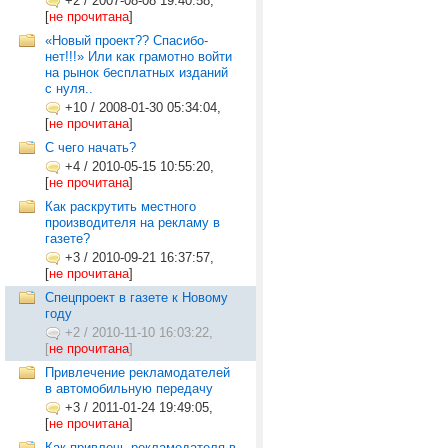
+2
/
2007-08-08 19:40:58,
[
не прочитана
]
«Новый проект?? Спасибо-
нет!!!» Или как грамотно войти
на рынок бесплатных изданий
с нуля..
+10
/
2008-01-30 05:34:04,
[
не прочитана
]
С чего начать?
+4
/
2010-05-15 10:55:20,
[
не прочитана
]
Как раскрутить местного
производителя на рекламу в
газете?
+3
/
2010-09-21 16:37:57,
[
не прочитана
]
Спецпроект в газете к Новому
году
+2
/
2010-11-10 16:03:22,
[
не прочитана
]
Привлечение рекламодателей
в автомобильную передачу
+3
/
2011-01-24 19:49:05,
[
не прочитана
]
Как привлечь рекламодателя в