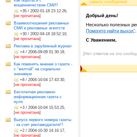
Как бороться с
мошенничеством СМИ?
+35
/
2002-01-18 23:12:26,
Добрый день!
[
не прочитана
]
Взаимоотношения рекламных
Несколько полезных р
СМИ и рекламных агентств
Помогите найти выход"
.
+30
/
2002-04-18 18:52:10,
[
не прочитана
]
С Уважением,
Реклама в зарубежный журнал
+4
/
2006-09-09 01:30:18,
[Нет ответов на это сообщ
[
не прочитана
]
Как поменять мнение о газете -
с "желтой" на социально-
значимую
+8
/
2004-10-04 17:43:30,
[
не прочитана
]
Бесплатная рекламно-
информационная газета с
нуля.
+3
/
2004-10-04 15:53:25,
[
не прочитана
]
Выпуск первого номера газеты
- за счет рекламодателя!?
+2
/
2004-10-30 14:16:17,
[
не прочитана
]