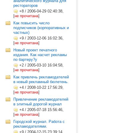
аналитического журнала для
рестораторов
+8
/
2006-04-29 02:40:38,
[
не прочитана
]
Как повысить число
подписчиков (корпоративных и
частных)
+9
/
2003-12-06 16:02:36,
[
не прочитана
]
Новый проект печатного
издания. Как насчет рекламы
по бартеру?у
+2
/
2005-03-10 16:04:58,
[
не прочитана
]
Как привлечь рекламодателей
в новый рекламный бюлетень.
+4
/
2008-10-22 17:56:29,
[
не прочитана
]
Привлечение рекламодателей
в элитный дорогой журнал
+4
/
2005-07-18 15:56:46,
[
не прочитана
]
Городской журнал. Работа с
рекламодателями.
+9
/
2004-12-15 23:39:14,