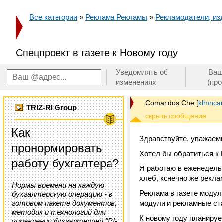
Все категории
»
Реклама Рекламы
»
Рекламодатели, изд
Спецпроект в газете к Новому году
Уведомлять об
Ваш
изменениях
(пр
Comandos Che
[
klmnca
TRIZ-RI Group
Как
Здравствуйте, уважаем
пронормировать
Хотел бы обратиться к 
работу бухгалтера?
Я работаю в еженедельно
хлеб, конечно же рекла
Нормы времени на каждую
Реклама в газете модуль
бухгалтерскую операцию - в
готовом пакете документов,
модули и рекламные стат
методик и технологий для
К новому году планируе
управления бухгалтерией "RI-