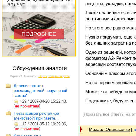
рецепты, укладки, сцен
BILLER"
Также планируется выпу
логотипами и адресами
Но этого все равно мал
ПОДРОБНЕЕ
Нужно придумать еще к
без лишних затрат на 
Одно из решений, которо
форматом А2- Ремонт по
адресами соответствую
Обсуждения-аналоги
Основным плюсом этого
Скрыть / Показать
Сортировать по дате
Но по первым звонкам с
Деление потока
рекламодателей популярной
Может кто нибудь помн
газеты*
Подскажите, буду очень
+29
/
2007-04-20 15:22:43,
[
не прочитана
]
Независимое рекламное
[Показать все ответы на э
агентство?! при газете...
+12
/
2001-05-12 10:29:06,
[
не прочитана
]
Михаил Опанасенко
[
m