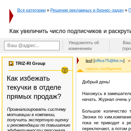
Все категории
»
Решение рекламных и бизнес-задач
»
П
Как увеличить число подписчиков и раскрут
Уведомлять об
Ваш
изменениях
(пр
leof
[
office75@list.ru
]
»
TRIZ-RI Group
Как избежать
Добрый день!
текучки в отделе
Нахожусь в замешатель
прямых продаж?
начать. Журнал очень 
Проанализировать систему
Большое количество т
мотивации в компании,
Звонки по хим.компан
получить экспертную оценку
пока не приводит к р
и рекомендации по повышению
переключают, а потом р
эффективности персонала