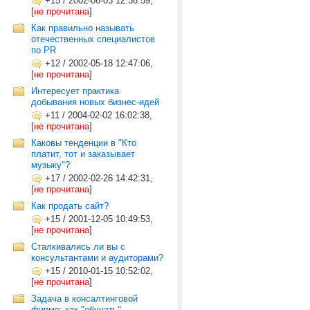
+15
/
2002-06-03 12:36:59,
[
не прочитана
]
Как правильно называть
отечественных специалистов
по PR
+12
/
2002-05-18 12:47:06,
[
не прочитана
]
Интересует практика
добывания новых бизнес-идей
+11
/
2004-02-02 16:02:38,
[
не прочитана
]
Каковы тенденции в "Кто
платит, тот и заказывает
музыку"?
+17
/
2002-02-26 14:42:31,
[
не прочитана
]
Как продать сайт?
+15
/
2001-12-05 10:49:53,
[
не прочитана
]
Сталкивались ли вы с
консультантами и аудиторами?
+15
/
2010-01-15 10:52:02,
[
не прочитана
]
Задача в консалтинговой
фирме: как "обучать"