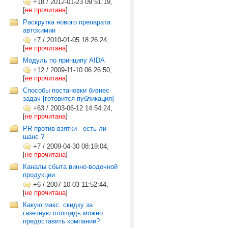
+18
/
2012-01-23 09:51:19,
[
не прочитана
]
Раскрутка нового препарата
автохимии
+7
/
2010-01-05 18:26:24,
[
не прочитана
]
Модуль по принципу AIDA
+12
/
2009-11-10 06:26:50,
[
не прочитана
]
Cпособы постановки бизнес-
задач [готовится публикация]
+63
/
2003-06-12 14:54:24,
[
не прочитана
]
PR против взятки - есть ли
шанс ?
+7
/
2009-04-30 08:19:04,
[
не прочитана
]
Каналы сбыта винно-водочной
продукции
+6
/
2007-10-03 11:52:44,
[
не прочитана
]
Какую макс. скидку за
газетную площадь можно
предоставить компании?