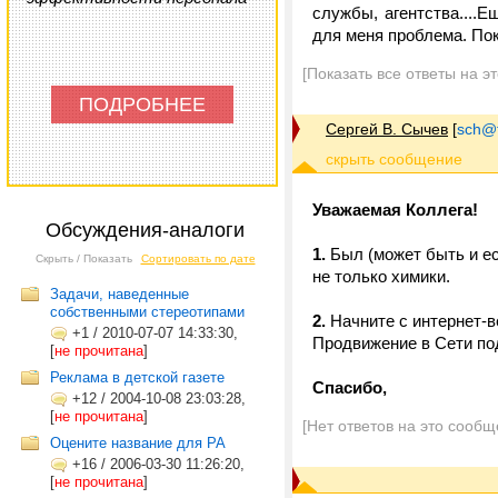
службы, агентства....
для меня проблема. Пок
[Показать все ответы на э
ПОДРОБНЕЕ
Сергей В. Сычев
[
sch@tr
Уважаемая Коллега!
Обсуждения-аналоги
1.
Был (может быть и е
Скрыть / Показать
Сортировать по дате
не только химики.
Задачи, наведенные
собственными стереотипами
2.
Начните с интернет-в
+1
/
2010-07-07 14:33:30,
Продвижение в Сети по
[
не прочитана
]
Реклама в детской газете
Спасибо,
+12
/
2004-10-08 23:03:28,
[
не прочитана
]
[Нет ответов на это сообщ
Оцените название для РА
+16
/
2006-03-30 11:26:20,
[
не прочитана
]