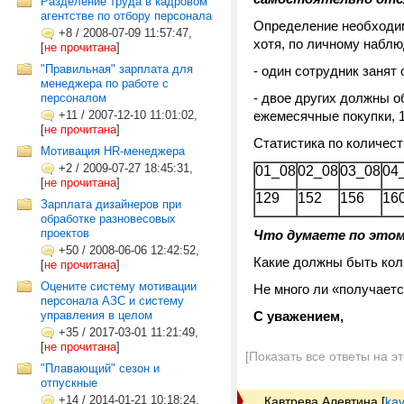
Разделение труда в кадровом
агентстве по отбору персонала
Определение необходим
+8
/
2008-07-09 11:57:47,
хотя, по личному наблю
[
не прочитана
]
"Правильная" зарплата для
- один сотрудник занят
менеджера по работе с
- двое других должны 
персоналом
+11
/
2007-12-10 11:01:02,
ежемесячные покупки, 
[
не прочитана
]
Статистика по количес
Мотивация HR-менеджера
+2
/
2009-07-27 18:45:31,
01_08
02_08
03_08
04
[
не прочитана
]
129
152
156
16
Зарплата дизайнеров при
обработке разновесовых
проектов
Что думаете по этом
+50
/
2008-06-06 12:42:52,
Какие должны быть кол
[
не прочитана
]
Оцените систему мотивации
Не много ли «получаетс
персонала АЗС и систему
управления в целом
С уважением,
+35
/
2017-03-01 11:21:49,
[
не прочитана
]
[Показать все ответы на э
"Плавающий" сезон и
отпускные
+14
/
2014-01-21 10:18:24,
Кавтрева Алевтина
[
kav