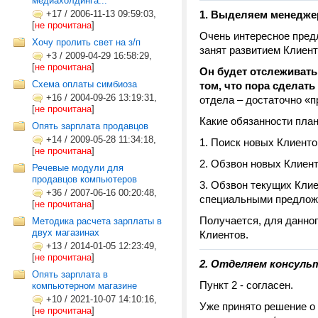
медиахолдинга...*
+17
/
2006-11-13 09:59:03,
1. Выделяем менедже
[
не прочитана
]
Очень интересное пред
Хочу пролить свет на з/п
занят развитием Клиент
+3
/
2009-04-29 16:58:29,
[
не прочитана
]
Он будет отслеживать
Схема оплаты симбиоза
том, что пора сделать
+16
/
2004-09-26 13:19:31,
отдела – достаточно «п
[
не прочитана
]
Какие обязанности план
Опять зарплата продавцов
+14
/
2009-05-28 11:34:18,
1. Поиск новых Клиенто
[
не прочитана
]
2. Обзвон новых Клиенто
Речевые модули для
продавцов компьютеров
3. Обзвон текущих Клие
+36
/
2007-06-16 00:20:48,
специальными предложе
[
не прочитана
]
Получается, для данног
Методика расчета зарплаты в
двух магазинах
Клиентов.
+13
/
2014-01-05 12:23:49,
[
не прочитана
]
2. Отделяем консуль
Опять зарплата в
Пункт 2 - согласен.
компьютерном магазине
+10
/
2021-10-07 14:10:16,
Уже принято решение о 
[
не прочитана
]