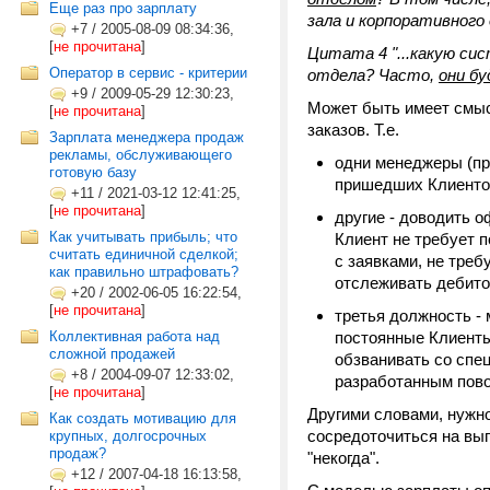
Еще раз про зарплату
зала и корпоративного 
+7
/
2005-08-09 08:34:36,
[
не прочитана
]
Цитата 4 "...какую си
Оператор в сервис - критерии
отдела? Часто,
они б
+9
/
2009-05-29 12:30:23,
Может быть имеет смыс
[
не прочитана
]
заказов. Т.е.
Зарплата менеджера продаж
рекламы, обслуживающего
одни менеджеры (пр
готовую базу
пришедших Клиентов
+11
/
2021-03-12 12:41:25,
[
не прочитана
]
другие - доводить о
Как учитывать прибыль; что
Клиент не требует п
считать единичной сделкой;
с заявками, не тре
как правильно штрафовать?
отслеживать дебито
+20
/
2002-06-05 16:22:54,
[
не прочитана
]
третья должность -
Коллективная работа над
постоянные Клиенты 
сложной продажей
обзванивать со спе
+8
/
2004-09-07 12:33:02,
разработанным пово
[
не прочитана
]
Другими словами, нужн
Как создать мотивацию для
сосредоточиться на вып
крупных, долгосрочных
продаж?
"некогда".
+12
/
2007-04-18 16:13:58,