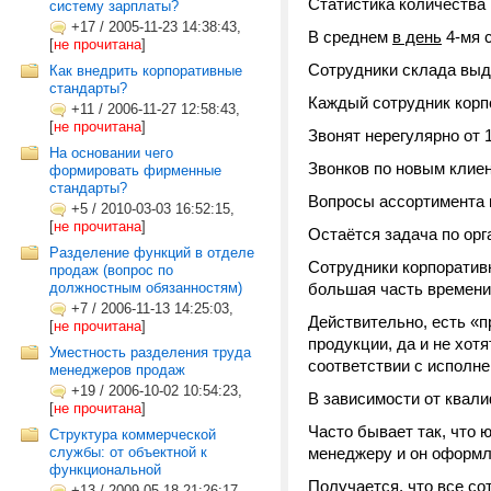
Статистика количества
систему зарплаты?
+17
/
2005-11-23 14:38:43,
В среднем
в день
4-мя 
[
не прочитана
]
Сотрудники склада выда
Как внедрить корпоративные
стандарты?
Каждый сотрудник корпо
+11
/
2006-11-27 12:58:43,
[
не прочитана
]
Звонят нерегулярно от 1
На основании чего
Звонков по новым клие
формировать фирменные
стандарты?
Вопросы ассортимента 
+5
/
2010-03-03 16:52:15,
[
не прочитана
]
Остаётся задача по орг
Разделение функций в отделе
Сотрудники корпоративн
продаж (вопрос по
должностным обязанностям)
большая часть времени
+7
/
2006-11-13 14:25:03,
Действительно, есть «п
[
не прочитана
]
продукции, да и не хот
Уместность разделения труда
соответствии с исполне
менеджеров продаж
+19
/
2006-10-02 10:54:23,
В зависимости от квали
[
не прочитана
]
Часто бывает так, что 
Структура коммерческой
службы: от объектной к
менеджеру и он оформля
функциональной
Получается, что все с
+13
/
2009-05-18 21:26:17,