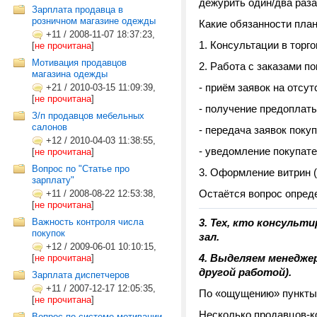
дежурить один/два раза
Зарплата продавца в
розничном магазине одежды
Какие обязанности план
+11
/
2008-11-07 18:37:23,
1. Консультации в тор
[
не прочитана
]
Мотивация продавцов
2. Работа с заказами п
магазина одежды
- приём заявок на отсу
+21
/
2010-03-15 11:09:39,
[
не прочитана
]
- получение предоплаты
З/п продавцов мебельных
салонов
- передача заявок поку
+12
/
2010-04-03 11:38:55,
- уведомление покупате
[
не прочитана
]
Вопрос по "Статье про
3. Оформление витрин (
зарплату"
Остаётся вопрос опреде
+11
/
2008-08-22 12:53:38,
[
не прочитана
]
Важность контроля числа
3. Тех, кто консульт
покупок
зал.
+12
/
2009-06-01 10:10:15,
4. Выделяем менедже
[
не прочитана
]
другой работой).
Зарплата диспетчеров
+11
/
2007-12-17 12:05:35,
По «ощущению» пункты 
[
не прочитана
]
Несколько продавцов-к
Вопрос по системе мотивации