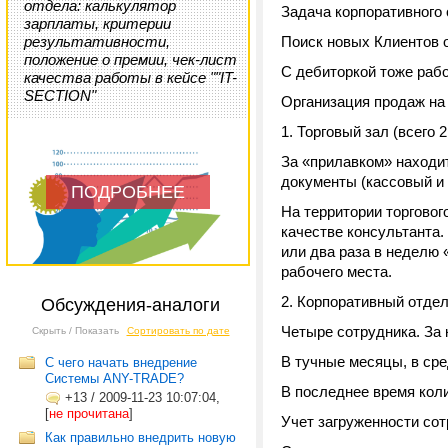
отдела: калькулятор
Задача корпоративного
зарплаты, критерии
результативности,
Поиск новых Клиентов 
положение о премии, чек-лист
С дебиторкой тоже рабо
качества работы в кейсе ""IT-
SECTION"
Организация продаж на
1. Торговый зал (всего 
За «прилавком» находит
документы (кассовый и 
ПОДРОБНЕЕ
На территории торговог
качестве консультанта.
или два раза в неделю 
рабочего места.
2. Корпоративный отдел
Обсуждения-аналоги
Четыре сотрудника. За
Скрыть / Показать
Сортировать по дате
В тучные месяцы, в ср
С чего начать внедрение
Системы ANY-TRADE?
В последнее время кол
+13
/
2009-11-23 10:07:04,
[
не прочитана
]
Учет загруженности сотр
Как правильно внедрить новую