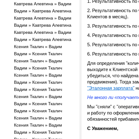
1. Результативность по
Кавтрева Алевтина » Вадим
2. Результативность по
Вадим » Кавтрева Алевтина
Клиентов в месяц).
Кавтрева Алевтина » Вадим
Вадим » Кавтрева Алевтина
3. Результативность по 
Кавтрева Алевтина » Вадим
4. Результативность по
Вадим » Кавтрева Алевтина
5. Результативность по
Ксения Ткалич » Вадим
Вадим » Ксения Ткалич
6. Результативность по
Ксения Ткалич » Вадим
Для определения "коли
Вадим » Ксения Ткалич
выходите к Клиентской 
Ксения Ткалич » Вадим
убедиться, что найдена
продвижения). Тогда з
Вадим » Ксения Ткалич
"Эталонная зарплата"
на
Вадим » Ксения Ткалич
Ксения Ткалич » Вадим
Не много ли «получает
Вадим » Ксения Ткалич
Мы "сняли" с "оператив
Вадим » Ксения Ткалич
и работу по оформлению
Ксения Ткалич » Вадим
обязанностей прибави
Ксения Ткалич » Вадим
С Уважением,
Вадим » Ксения Ткалич