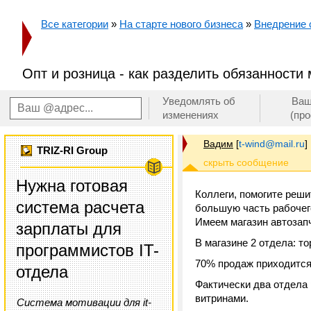
Все категории
»
На старте нового бизнеса
»
Внедрение
Опт и розница - как разделить обязанност
Уведомлять об
Ваш
изменениях
(пр
Вадим
[
t-wind@mail.ru
]
TRIZ-RI Group
Нужна готовая
Коллеги, помогите реши
система расчета
большую часть рабочег
Имеем магазин автозапч
зарплаты для
В магазине 2 отдела: т
программистов IT-
70% продаж приходится
отдела
Фактически два отдела 
витринами.
Система мотивации для it-