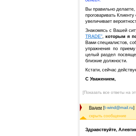
Вы правильно делаете, 
проговаривать Клиенту 
увеличивает вероятност
Знакомясь с Вашей сит
TRADE"
,
которым я п
Вами специалистов, со
упражнения по приему
целый раздел посвяще
близкие должности.
Кстати, сейчас действу
С Уважением,
[Показать все ответы на э
Вадим
[
t-wind@mail.ru
]
Здравствуйте, Алевти