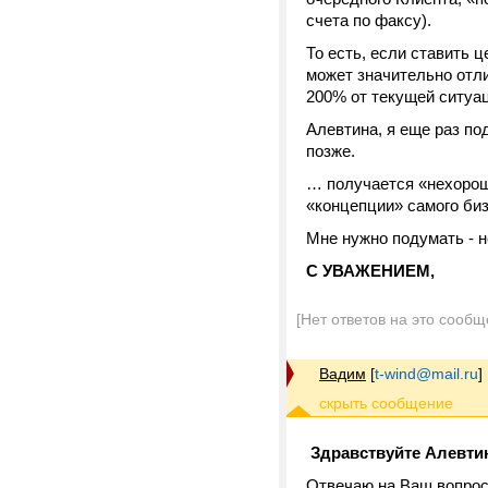
счета по факсу).
То есть, если ставить 
может значительно отли
200% от текущей ситуац
Алевтина, я еще раз п
позже.
… получается «нехорош
«концепции» самого биз
Мне нужно подумать - 
С УВАЖЕНИЕМ,
[Нет ответов на это сообщ
Вадим
[
t-wind@mail.ru
]
Здравствуйте Алевти
Отвечаю на Ваш вопро