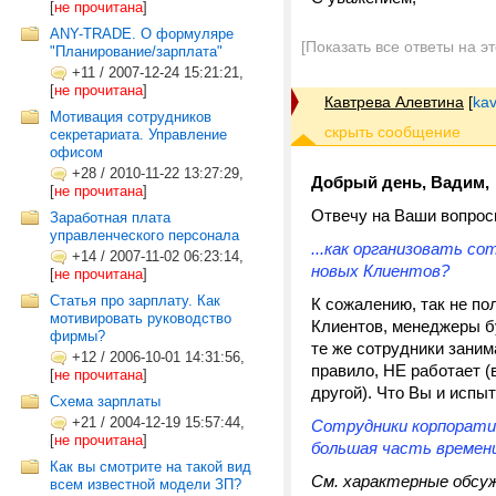
[
не прочитана
]
ANY-TRADE. О формуляре
[Показать все ответы на э
"Планирование/зарплата"
+11
/
2007-12-24 15:21:21,
[
не прочитана
]
Кавтрева Алевтина
[
kav
Мотивация сотрудников
секретариата. Управление
офисом
+28
/
2010-11-22 13:27:29,
Добрый день, Вадим,
[
не прочитана
]
Отвечу на Ваши вопрос
Заработная плата
управленческого персонала
...как организовать с
+14
/
2007-11-02 06:23:14,
новых Клиентов?
[
не прочитана
]
Статья про зарплату. Как
К сожалению, так не по
мотивировать руководство
Клиентов, менеджеры бу
фирмы?
те же сотрудники заним
+12
/
2006-10-01 14:31:56,
правило, НЕ работает (
[
не прочитана
]
другой). Что Вы и испы
Схема зарплаты
+21
/
2004-12-19 15:57:44,
Сотрудники корпоратив
[
не прочитана
]
большая часть времени
Как вы смотрите на такой вид
См. характерные обсу
всем известной модели ЗП?