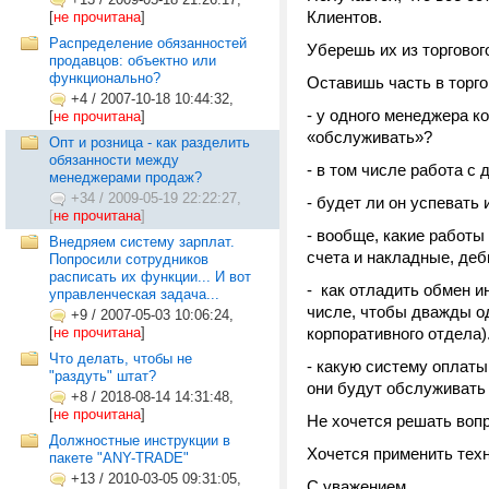
Клиентов.
[
не прочитана
]
Распределение обязанностей
Уберешь их из торговог
продавцов: объектно или
функционально?
Оставишь часть в торго
+4
/
2007-10-18 10:44:32,
- у одного менеджера к
[
не прочитана
]
«обслуживать»?
Опт и розница - как разделить
обязанности между
- в том числе работа с 
менеджерами продаж?
+34
/
2009-05-19 22:22:27,
- будет ли он успевать
[
не прочитана
]
- вообще, какие работы
Внедряем систему зарплат.
счета и накладные, деб
Попросили сотрудников
расписать их функции... И вот
- как отладить обмен 
управленческая задача...
числе, чтобы дважды од
+9
/
2007-05-03 10:06:24,
[
не прочитана
]
корпоративного отдела)
Что делать, чтобы не
- какую систему оплаты
"раздуть" штат?
они будут обслуживать 
+8
/
2018-08-14 14:31:48,
[
не прочитана
]
Не хочется решать вопр
Должностные инструкции в
Хочется применить тех
пакете "ANY-TRADE"
+13
/
2010-03-05 09:31:05,
С уважением,