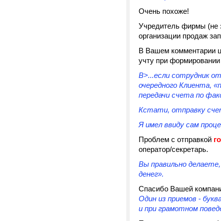
Очень похоже!
Учредитель фирмы (не з
организации продаж зап
В Вашем комментарии це
учту при формировании
В>...если сотрудник о
очередного Клиента, «
передачи счета по факс
Кстати, отправку сче
Я имел ввиду сам проц
Проблем с отправкой
г
оператор/секретарь.
Вы правильно делаете,
денег».
Спасибо Вашей компании
Один из приемов - бук
и при грамотном повед