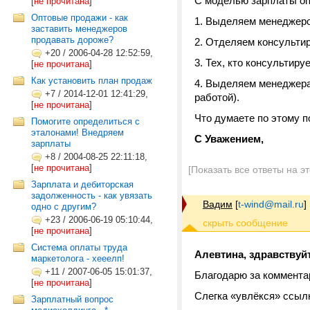
С моделью зарплаты оп
[
не прочитана
]
Оптовые продажи - как
1. Выделяем менеджеро
заставить менеджеров
продавать дороже?
2. Отделяем консульти
+20
/
2006-04-28 12:52:59,
3. Тех, кто консультир
[
не прочитана
]
Как установить план продаж
4. Выделяем менеджера
+7
/
2014-12-01 12:41:29,
работой).
[
не прочитана
]
Что думаете по этому 
Помогите определиться с
эталонами! Внедряем
С Уважением,
зарплаты
+8
/
2004-08-25 22:11:18,
[
не прочитана
]
[Показать все ответы на э
Зарплата и дебиторская
задолженность - как увязать
Вадим
[
t-wind@mail.ru
]
одно с другим?
+23
/
2006-06-19 05:10:44,
[
не прочитана
]
Система оплаты труда
Алевтина, здравствуйт
маркетолога - хееелп!
+11
/
2007-06-05 15:01:37,
Благодарю за коммента
[
не прочитана
]
Слегка «увлёкся» ссыл
Зарплатный вопрос