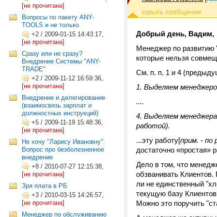
[
не прочитана
]
Вопросы по пакету ANY-
TOOLS и не только
Добрый день, Вадим,
+2
/
2009-01-15 14:43:17,
[
не прочитана
]
Менеджер по развитию "
Сразу или не сразу?
которые нельзя совмещ
Внедрение Системы "ANY-
TRADE"
См. п. п. 1 и 4 (предыд
+2
/
2009-11-12 16:59:36,
[
не прочитана
]
1. Выделяем менеджеро
Внедрение и делегирование
....
(взаимосвязь зарплат и
должностных инструкций)
4. Выделяем менеджера
+5
/
2009-11-19 15:48:36,
работой).
[
не прочитана
]
...эту работу
[
прим. - п
Не хочу "Ларису Ивановну".
Вопрос про безболезненное
достаточно «простая» р
внедрение
Дело в том, что менед
+8
/
2010-07-27 12:15:38,
обзванивать Клиентов. 
[
не прочитана
]
ли не единственный "хл
Зря плата в РБ
текущую базу Клиентов
+3
/
2010-03-15 14:26:57,
[
не прочитана
]
Можно это поручить "с
Менеджер по обслуживанию