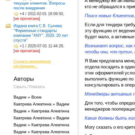
А менеджер же активны
текущих клиентов. Вопросы
кто не обращался к при
после внедрения
+4
/
2011-02-01 18:09:50,
Поиск новых Клиентов,
[
не прочитана
]
Если для тендера требу
Издана книга С.В. Сычева
эту функцию от ведения
"Фирменные стандарты
компании "ANY". 2020. 20 лет
будет мало, а активные
спустя"
Возникает вопрос, как
+1
/
2020-07-01 11:44:28,
[
не прочитана
]
чтобы они, «по пути»,
Я Вам предлагала менед
Создать аналогичное
обсуждение...
отдела посадить в один
этих оформителей услов
Авторы
выполнять функцию по 
консультировать в опер
Скрыть / Показать
Менеджеры активных п
Вадим » Всем
Для того, чтобы опред
Кавтрева Алевтина » Вадим
менеджеров пооперацио
Вадим » Кавтрева Алевтина
Кавтрева Алевтина » Вадим
Какие должны быть ко
Вадим » Кавтрева Алевтина
Могу сказать о его крит
Вадим » Кавтрева Алевтина