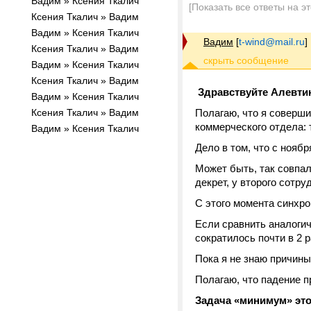
Вадим » Ксения Ткалич
[Показать все ответы на э
Ксения Ткалич » Вадим
Вадим » Ксения Ткалич
Вадим
[
t-wind@mail.ru
]
Ксения Ткалич » Вадим
Вадим » Ксения Ткалич
Ксения Ткалич » Вадим
Здравствуйте Алевти
Вадим » Ксения Ткалич
Ксения Ткалич » Вадим
Полагаю, что я соверши
коммерческого отдела: 
Вадим » Ксения Ткалич
Дело в том, что с нояб
Может быть, так совпал
декрет, у второго сотру
С этого момента синхро
Если сравнить аналогич
сократилось почти в 2 р
Пока я не знаю причины
Полагаю, что падение п
Задача «минимум» это