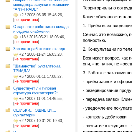
менеджера закупки в компании
Территориально сотруд
"ANY-TRADE"
+2
/
2008-06-05 15:46:26,
Какие обязанности план
[
не прочитана
]
1. Приём всех входящи
О зарплате работников склада
и отдела снабжения
Сейчас это возможно, п
+18
/
2015-05-21 18:06:46,
полностью.
[
не прочитана
]
Зарплата работников склада
2. Консультации по тел
+2
/
2008-11-24 16:03:28,
Возникает вопрос, как 
[
не прочитана
]
они, «по пути», не «ос
"Шаманство" бухгалтерии.
ТРИАДА*
3. Работа с заказами п
+5
/
2006-01-11 17:08:27,
[
не прочитана
]
- приём заявок и оформ
Существует ли типовая
- резервирование проду
структура бухгалтерии?*
+5
/
2007-11-01 14:46:55,
- передача заявок Клие
[
не прочитана
]
- уведомление покупате
ОШИБКИ... ОШИБКИ....
бухгалтерии
- контроль дебиторки;
+2
/
2007-10-31 20:19:40,
[
не прочитана
]
- развитие «текущих» –
самостоятельно отс