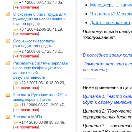
+4
/
2003-09-17 13:43:05,
Менеджеры ... зани
[
не прочитана
]
Что делать? Менедж
О системе оплаты труда для
руководителя направления и
Дайте совет как вс
отдела продаж
+8
/
2007-12-06 18:41:19,
Поэтому, всегда след
[
не прочитана
]
"обслуживания".
Особенности зарплаты
руководителя продаж
+2
/
2009-07-17 23:43:21,
В последнее время кол
[
не прочитана
]
Разработка системы зарплаты
Заметим, что это в ср
на основе коэффициентов
раз в месяц.
эффективной
результативности
=====
+22
/
2007-05-16 18:00:23,
Ниже приведенные цитат
[
не прочитана
]
Зарплата Руководителя ОП и
Цитата 1: "Часто быв
менеджеров в Газете
идут к своему менедже
+11
/
2009-08-27 12:26:47,
[
не прочитана
]
Цитата 2: "Получаетс
корпоративных Клиен
Зарплата МАПа
+14
/
2010-03-09 18:23:46,
Цитата 3 "...как отла
[
не прочитана
]
отделом
? В том числе