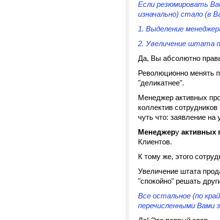
Если резюмировать Ва
изначально) стало (в В
1. Выделение менеджер
2. Увеличение штата п
Да, Вы абсолютно прав
Революционно менять пр
"деликатнее".
Менеджер активных про
коллектив сотрудников "
чуть что: заявление на
Менеджер
у
активных 
Клиентов.
К тому же, этого сотру
Увеличение штата прода
"спокойно" решать друг
Все остальное (по край
перечисленными Вами з