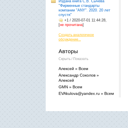
Издана книга С.В. Сычева
"Фирменные стандарты
компании "ANY". 2020. 20 лет
спустя"
+1
/
2020-07-01 11:44:28,
[
не прочитана
]
Создать аналогичное
обсуждение...
Авторы
Скрыть / Показать
Алексей » Всем
Александр Соколов »
Алексей
GMN » Всем
EVAkulova@yandex.ru » Всем