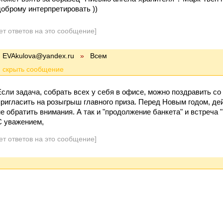
доброму интерпретировать ))
ет ответов на это сообщение]
EVAkulova@yandex.ru
»
Всем
Если задача, собрать всех у себя в офисе, можно поздравить с
пригласить на розыгрыш главного приза. Перед Новым годом, дей
не обратить внимания. А так и "продолжение банкета" и встреча "
С уважением,
ет ответов на это сообщение]