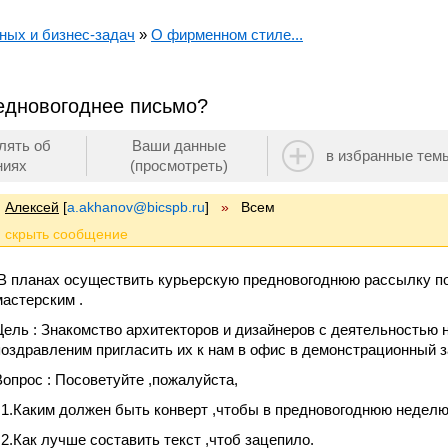
ных и бизнес-задач
»
О фирменном стиле...
едновогоднее письмо?
лять об
Ваши данные
в избранные тем
ниях
(просмотреть)
Алексей
[
a.akhanov@bicspb.ru
]
»
Всем
В планах осуществить курьерскую предновогоднюю рассылку по
мастерским .
Цель : Знакомство архитекторов и дизайнеров с деятельностью 
поздравленим пригласить их к нам в офис в демонстрационный з
Вопрос : Посоветуйте ,пожалуйста,
1.Каким должен быть конверт ,чтобы в предновогоднюю неделю
2.Как лучше составить текст ,чтоб зацепило.