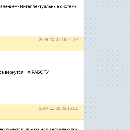
равлением- Интеллектуальные системы
2004-10-31 16:54:19
все вернутся НА РАБОТУ.
2004-11-01 08:16:51
е обидится, думаю, если его идею по-