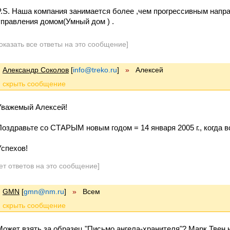
P.S. Наша компания занимается более ,чем прогрессивным нап
управления домом(Умный дом ) .
оказать все ответы на это сообщение]
Александр Соколов
[
info@treko.ru
]
»
Алексей
Уважемый Алексей!
Поздравьте со СТАРЫМ новым годом = 14 января 2005 г., когда 
Успехов!
ет ответов на это сообщение]
GMN
[
gmn@nm.ru
]
»
Всем
Может взять за образец "Письмо ангела-хранителя"? Марк Твен н