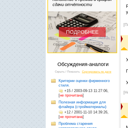
сдачи отчётности
[П
ПОДРОБНЕЕ
Обсуждения-аналоги
Скрыть / Показать
Сортировать по дате
Критерии оценки фирменного
стиля.
+15
/
2003-09-13 11:27:06,
[Н
[
не прочитана
]
Полезная информация для
флайера (стройматериалы)
+12
/
2001-11-10 14:39:26,
[
не прочитана
]
Проблема старения