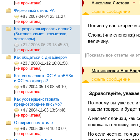
Анжелика Листова
»
[
не прочитана
]
Фирменный стиль РА
+8
/
2007-04-04 23:11:27,
[
не прочитана
]
Полина у вас скорее вс
Как разрекламировать слона?
(Бытовая химия, косметика,
Слона (или слоненка) и
хозтовары)
величину.
+21
/
2005-06-26 18:45:39,
[
не прочитана
]
[Показать все ответы на э
Как общаться с дизайнером
+23
/
2003-11-12 16:01:58,
[
не прочитана
]
Малиновская Яна Вла
Как согласовать ФС АвтоВАЗа
и ФС его дилера?
+6
/
2004-05-18 08:58:10,
[
не прочитана
]
Здравствуйте, уважа
Как усовершенствовать
По-моему вы уже все и 
предновогоднее письмо?
нашем товаре, и будет 
+4
/
2004-11-03 13:54:48,
[
не прочитана
]
А насчет слонихи, как 
О фирменном стиле
похожа на слониху, ни 
+8
/
2005-06-08 10:10:09,
[
не прочитана
]
Но если честно, то я д