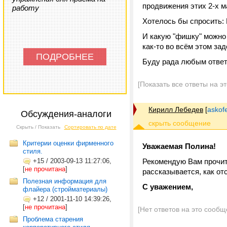
продвижения этих 2-х ма
работу
Хотелось бы спросить:
И какую "фишку" можно 
как-то во всём этом зад
ПОДРОБНЕЕ
Буду рада любым ответ
[Показать все ответы на э
Кирилл Лебедев
[
askof
Обсуждения-аналоги
Скрыть / Показать
Сортировать по дате
Критерии оценки фирменного
Уважаемая Полина!
стиля.
+15
/
2003-09-13 11:27:06,
Рекомендую Вам прочи
[
не прочитана
]
рассказывается, как от
Полезная информация для
С уважением,
флайера (стройматериалы)
+12
/
2001-11-10 14:39:26,
[
не прочитана
]
[Нет ответов на это сообщ
Проблема старения