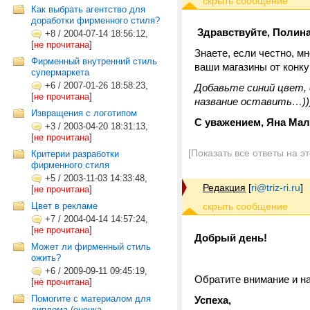
Как выбрать агентство для
доработки фирменного стиля?
Здравствуйте, Полина
+8
/
2004-07-14 18:56:12,
[
не прочитана
]
Знаете, если честно, мн
Фирменный внутренний стиль
ваши магазины от конку
супермаркета
+6
/
2007-01-26 18:58:23,
Добавьте синий цвет, 
[
не прочитана
]
название оставить…)))
Извращения с логотипом
С уважением, Яна Ма
+3
/
2003-04-20 18:31:13,
[
не прочитана
]
[Показать все ответы на э
Критерии разработки
фирменного стиля
+5
/
2003-11-03 14:33:48,
Редакция
[
ri@triz-ri.ru
]
[
не прочитана
]
Цвет в рекламе
+7
/
2004-04-14 14:57:24,
[
не прочитана
]
Добрый день!
Может ли фирменный стиль
ожить?
+6
/
2009-09-11 09:45:19,
Обратите внимание и н
[
не прочитана
]
Помогите с материалом для
Успеха,
диплома (оценка