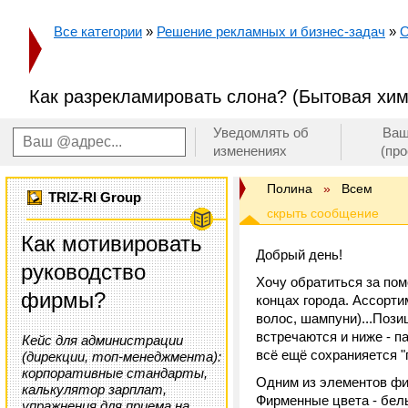
Все категории
»
Решение рекламных и бизнес-задач
»
О
Как разрекламировать слона? (Бытовая хим
Уведомлять об
Ваш
изменениях
(пр
Полина
»
Всем
TRIZ-RI Group
Как мотивировать
Добрый день!
руководство
Хочу обратиться за пом
фирмы?
концах города. Ассорти
волос, шампуни)...Пози
встречаются и ниже - п
Кейс для администрации
всё ещё сохранияется "
(дирекции, топ-менеджмента):
корпоративные стандарты,
Одним из элементов фир
калькулятор зарплат,
Фирменные цвета - бел
упражнения для приема на