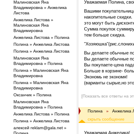
Уважаемая Полина, свой
Малиновская Яна
Владимировна » Анжелика
Вашими покупательница
Листова
накопительные скидки.
Анжелика Листова »
это могут быть дисконт
Малиновская Яна
Сумма покупок суммиру
Владимировна
тем больше скидка.
Анжелика Листова » Полина
"Хозяюшка"(рис.слоних
Полина » Анжелика Листова
Полина » Анжелика Листова
Вы делаете обычные по
Малиновская Яна
Вы делаете обычные по
Владимировна » Полина
Вы покупаете-цена пада
Полина » Малиновская Яна
Больше в корзине- бол
Владимировна
Экономь не экономя!
Полина » Малиновская Яна
(варианты сырые,но это
Владимировна
Оксанчик » Полина
[Показать все ответы на э
Малиновская Яна
Владимировна » Полина
Полина
»
Анжелика 
Анжелика Листова » Полина
Полина » Анжелика Листова
алексей reklam@gala.net »
Уважаемая Анжелика!
Полина