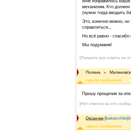
Мне понравилось Ваше 
механизим. Кто должен
(нужно тогда вводить б
Это, конечно можно, но
справляться...
Но всё равно - спасибо 
Мы подумаем!
[Показать все ответы на э
Полина
»
Малиновск
Прошу прощения за опеча
[Нет ответов на это сообщ
Оксанчик
[
bakserchik@m