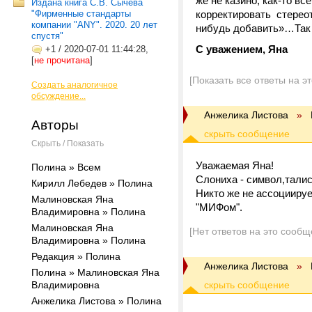
же не казино, как-то в
Издана книга С.В. Сычева
"Фирменные стандарты
корректировать стереот
компании "ANY". 2020. 20 лет
нибудь добавить»…Так ж
спустя"
С уважением, Яна
+1
/
2020-07-01 11:44:28,
[
не прочитана
]
[Показать все ответы на э
Создать аналогичное
обсуждение...
Анжелика Листова
»
Авторы
Скрыть / Показать
Уважаемая Яна!
Полина » Всем
Слониха - символ,талисм
Кирилл Лебедев » Полина
Никто же не ассоцииру
Малиновская Яна
"МИФом".
Владимировна » Полина
Малиновская Яна
[Нет ответов на это сообщ
Владимировна » Полина
Редакция » Полина
Анжелика Листова
»
Полина » Малиновская Яна
Владимировна
Анжелика Листова » Полина