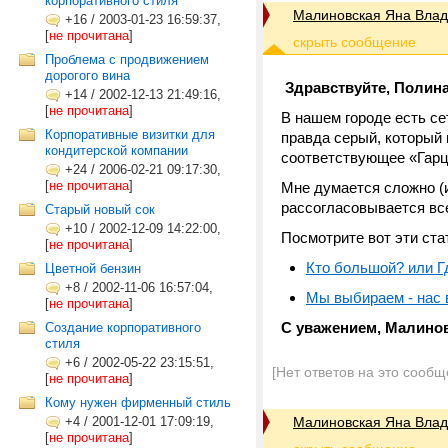
корпоративного стиля
Малиновская Яна Вла
+16
/
2003-01-23 16:59:37,
[
не прочитана
]
Проблема с продвижением
дорогого вина
Здравствуйте, Полина
+14
/
2002-12-13 21:49:16,
[
не прочитана
]
В нашем городе есть се
Корпоративные визитки для
правда серый, который 
кондитерской компании
соответствующее «Гар
+24
/
2006-02-21 09:17:30,
[
не прочитана
]
Мне думается сложно (и
рассогласовывается в
Старый новый сок
+10
/
2002-12-09 14:22:00,
Посмотрите вот эти ст
[
не прочитана
]
Кто большой? или Г
Цветной бензин
+8
/
2002-11-06 16:57:04,
Мы выбираем - нас
[
не прочитана
]
С уважением, Малино
Создание корпоративного
стиля
+6
/
2002-05-22 23:15:51,
[Нет ответов на это сообщ
[
не прочитана
]
Кому нужен фирменный стиль
+4
/
2001-12-01 17:09:19,
Малиновская Яна Вла
[
не прочитана
]