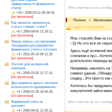
эффективности фирменного
[Нет ответов на это сообщ
стиля)
+25
/
2006-03-21 09:38:34,
[
не прочитана
]
Полина
»
Малиновск
Как написать адекватную
статью о фирм. стиле?
+6
/
2005-09-05 12:18:11,
[
не прочитана
]
Яна, спасибо Вам за сс
Прошу помочь составлением
:-))) Но это всё не серьё
техзадания для разработки
фирменного стиля и логотипа
Здесь ещё основной мом
+3
/
2011-05-16 09:12:19,
слоганом и пр.)...Хоте
[
не прочитана
]
длительного периода в
Логотип для интересной
Например, наклеить на 
компании
+6
/
2005-03-05 11:17:14,
символ удачи)...Обнару
[
не прочитана
]
скидку...Это просто как 
Два варианта одного логотипа
Хотелось бы придумать
используются одновременно...
покупателей зайти имен
+4
/
2006-07-26 19:45:45,
[
не прочитана
]
Фирменный стиль не
[Нет ответов на это сообщ
догоняет...
+4
/
2006-06-01 12:42:11,