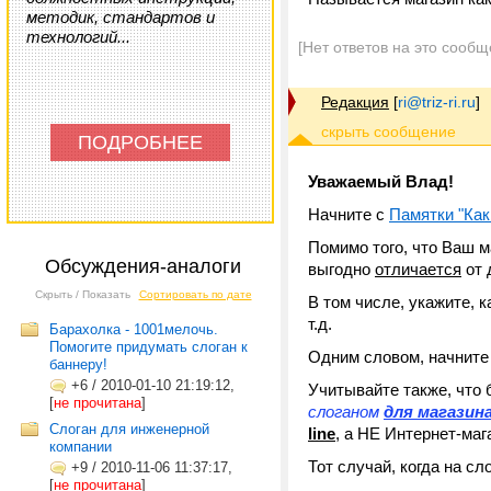
методик, стандартов и
технологий...
[Нет ответов на это сообщ
Редакция
[
ri@triz-ri.ru
]
ПОДРОБНЕЕ
Уважаемый Влад!
Начните с
Памятки "Как
Помимо того, что Ваш 
Обсуждения-аналоги
выгодно
отличается
от 
Скрыть / Показать
Сортировать по дате
В том числе, укажите, 
т.д.
Барахолка - 1001мелочь.
Помогите придумать слоган к
Одним словом, начните
баннеру!
+6
/
2010-01-10 21:19:12,
Учитывайте также, что
[
не прочитана
]
слоганом
для магазин
Слоган для инженерной
line
, а НЕ Интернет-маг
компании
Тот случай, когда на с
+9
/
2010-11-06 11:37:17,
[
не прочитана
]