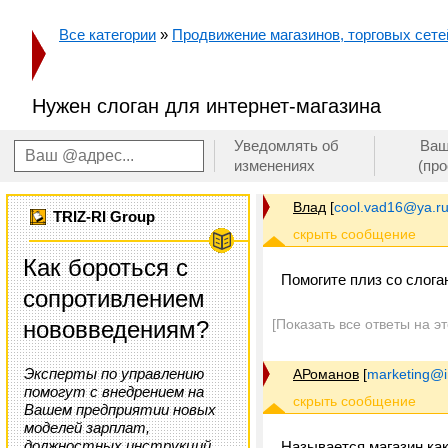
Все категории
»
Продвижение магазинов, торговых сетей
Нужен слоган для интернет-магазина
Уведомлять об
Ваш
изменениях
(пр
Влад
[
cool.vad16@ya.r
TRIZ-RI Group
Как бороться с
Помогите плиз со слог
сопротивлением
нововведениям?
[Показать все ответы на э
Эксперты по управлению
АРоманов
[
marketing@i
помогут с внедрением на
Вашем предприятии новых
моделей зарплат,
должностных инструкций,
Называется магазин ка