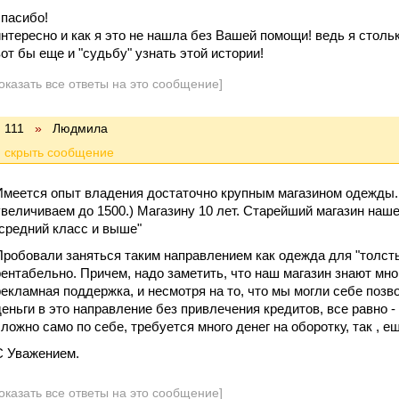
спасибо!
интересно и как я это не нашла без Вашей помощи! ведь я столь
вот бы еще и "судьбу" узнать этой истории!
оказать все ответы на это сообщение]
111
»
Людмила
Имеется опыт владения достаточно крупным магазином одежды.
увеличиваем до 1500.) Магазину 10 лет. Старейший магазин наше
"средний класс и выше"
Пробовали заняться таким направлением как одежда для "толсты
рентабельно. Причем, надо заметить, что наш магазин знают мног
рекламная поддержка, и несмотря на то, что мы могли себе поз
деньги в это направление без привлечения кредитов, все равно -
сложно само по себе, требуется много денег на оборотку, так , 
С Уважением.
оказать все ответы на это сообщение]