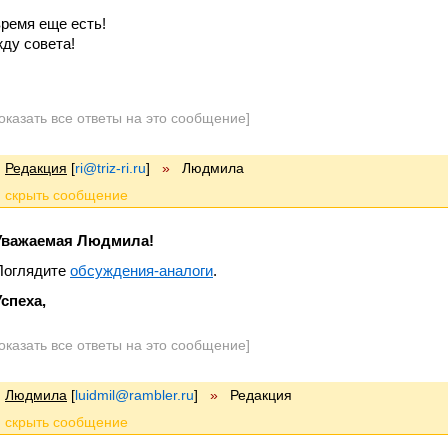
время еще есть!
жду совета!
оказать все ответы на это сообщение]
Редакция
[
ri@triz-ri.ru
]
»
Людмила
Уважаемая Людмила!
Поглядите
обсуждения-аналоги
.
Успеха,
оказать все ответы на это сообщение]
Людмила
[
luidmil@rambler.ru
]
»
Редакция