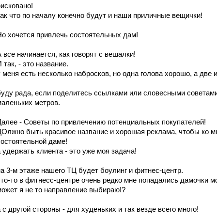
рисковано!
так что по началу конечно будут и наши приличные вещички!
Но хочется привлечь состоятельных дам!
А все начинается, как говорят с вешалки!
 так, - это название.
у меня есть несколько набросков, но одна голова хорошо, а две 
буду рада, если поделитесь ссылками или словесными советами
маленьких метров.
Далее - Советы по привлечению потенциальных покупателей!
ДОлжно быть красивое название и хорошая реклама, чтобы ко м
состоятельной даме!
а удержать клиента - это уже моя задача!
на 3-м этаже нашего ТЦ будет боулинг и фитнес-центр.
что-то в фитнесс-центре очень редко мне попадались дамочки м
может я не то направление выбираю!?
а с другой стороны - для худеньких и так везде всего много!