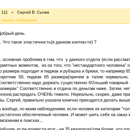
111
»
Cергей В. Сычев
Добрый день.
1. Что такое эластичность(в данном контексте) ?
2. основная проблема в том, что у данного отдела (если рассма
приятных моментов, из-за того, что "нестандартного человека" о
го размера подходит и пиджак и рубашка и брюки, то например 65
воротник 50, пиджак 65 размера(причем в талии нормально,
Соответственно надо держать существенно бОльший товарный з
размерах" Соответственно и отдача по деньгам ниже. Затем, н
сезона распродать ОЧЕНЬ тяжело. Нереально, скорее, даже при
Вы, Сергей, правильно указали конечно приходится делать выше, 
А вообще, по моим наблюдениям, если человек из категории "толс
достаточно обеспеченный человек. И может шить себе на заказ к
магазинам в поисках...
Вобщем, если подвести итог - на 35 квадратах(тем более, что 