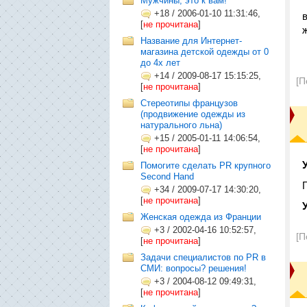
Мужчины, это к вам!
+18
/
2006-01-10 11:31:46,
[
не прочитана
]
Название для Интернет-
магазина детской одежды от 0
до 4х лет
+14
/
2009-08-17 15:15:25,
[П
[
не прочитана
]
Стереотипы французов
(продвижение одежды из
натурального льна)
+15
/
2005-01-11 14:06:54,
[
не прочитана
]
Помогите сделать PR крупного
Second Hand
+34
/
2009-07-17 14:30:20,
[
не прочитана
]
Женская одежда из Франции
+3
/
2002-04-16 10:52:57,
[П
[
не прочитана
]
Задачи специалистов по PR в
СМИ: вопросы? решения!
+3
/
2004-08-12 09:49:31,
[
не прочитана
]