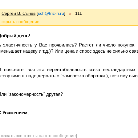
Сергей В. Сычев
[
sch@triz-ri.ru
]
»
111
Добрый день!
А эластичность у Вас проявилась? Растет ли число покупок, 
уменьшает нацеку и т.д.)? Или цена и спрос здесь не сильно св
И поясните: вся эта нерентабельность из-за нестандартных
ассортимент надо держать = "заморозка оборотки"), поэтому высо
Или "закономерность" другая?
С Уважением,
оказать все ответы на это сообщение]