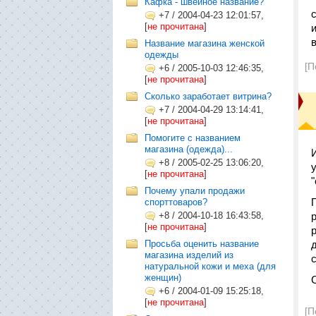
Кафка - швейное название?
+7
/
2004-04-23 12:01:57,
[
не прочитана
]
Название магазина женской
одежды
[П
+6
/
2005-10-03 12:46:35,
[
не прочитана
]
Сколько заработает витрина?
+7
/
2004-04-29 13:14:41,
[
не прочитана
]
Помогите с названием
магазина (одежда)...
+8
/
2005-02-25 13:06:20,
[
не прочитана
]
Почему упали продажи
спорттоваров?
+8
/
2004-10-18 16:43:58,
[
не прочитана
]
Просьба оценить название
магазина изделий из
натуральной кожи и меха (для
женщин)
+6
/
2004-01-09 15:25:18,
[
не прочитана
]
[П