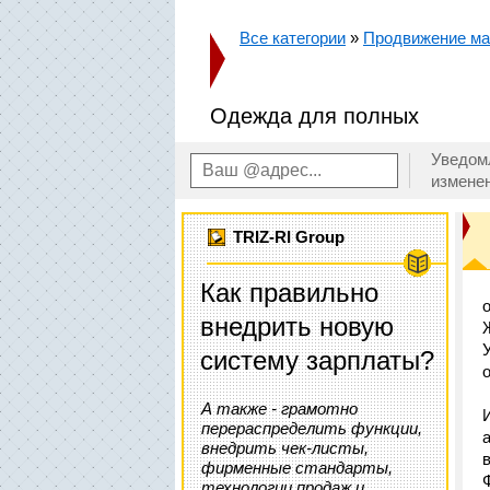
Все категории
»
Продвижение маг
Одежда для полных
Уведом
измене
TRIZ-RI Group
Как правильно
внедрить новую
систему зарплаты?
о
А также - грамотно
перераспределить функции,
внедрить чек-листы,
фирменные стандарты,
технологии продаж и