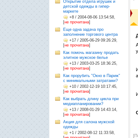
Открытие отдела игрушек и
детской одежды в гипер-
маркете
+8
/
2004-08-06 13:54:58,
[
не прочитана
]
Еще одна задача про
заполнение торгового центра
+17
/
2005-06-29 09:26:29,
[
не прочитана
]
Как помочь магазину продать
элитное мужское белье
+13
/
2003-03-25 18:36:25,
[
не прочитана
]
Как прорубить "Окно в Париж"
с минимальными затратами?
+10
/
2002-12-19 10:17:45,
[
не прочитана
]
Как выбрать длину цикла при
медиапланировании?
+13
/
2008-01-29 14:43:14,
[
не прочитана
]
Акция для салона мужской
одежды
+1
/
2002-08-12 11:33:58,
[П
[
не прочитана
]