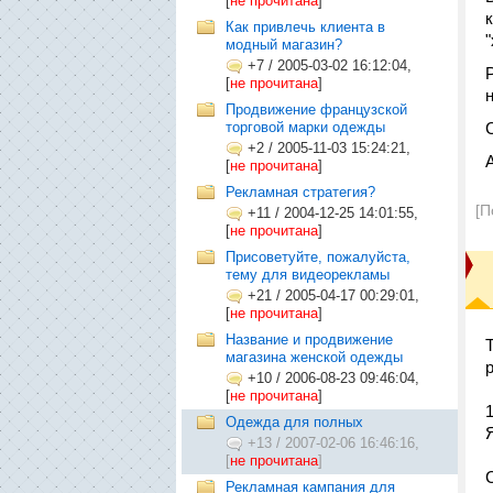
[
не прочитана
]
Как привлечь клиента в
"
модный магазин?
+7
/
2005-03-02 16:12:04,
[
не прочитана
]
Продвижение французской
торговой марки одежды
+2
/
2005-11-03 15:24:21,
[
не прочитана
]
Рекламная стратегия?
[П
+11
/
2004-12-25 14:01:55,
[
не прочитана
]
Присоветуйте, пожалуйста,
тему для видеорекламы
+21
/
2005-04-17 00:29:01,
[
не прочитана
]
Название и продвижение
магазина женской одежды
+10
/
2006-08-23 09:46:04,
[
не прочитана
]
Одежда для полных
+13
/
2007-02-06 16:46:16,
[
не прочитана
]
Рекламная кампания для