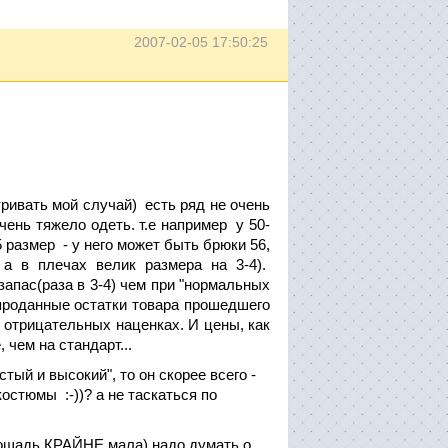
2007-02-05 17:50:25
тривать мой случай) есть ряд не очень
чень тяжело одеть. т.е например у 50-
 размер - у него может быть брюки 56,
 а в плечах велик размера на 3-4).
апас(раза в 3-4) чем при "нормальных
епроданные остатки товара прошедшего
 отрицательных наценках. И цены, как
чем на стандарт...
тый и высокий", то он скорее всего -
остюмы :-))? а не таскаться по
площадь КРАЙНЕ мала) надо думать о