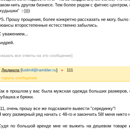
каком-нить другом бизнесе. Тем более рядом с фитнес-центром,
худышки" :-))))
PS. Прошу прощения, более конкретно рассказать не могу, было э
нюансы второстепенные естесственно забылись.
С уважением...
Андрей.
оказать все ответы на это сообщение]
Людмила
[
luidmil@rambler.ru
]
»
111
Так в прошлом у вас была мужская одежда больших размеров, су
рубашка и брюки.
111, очень прошу все же подскажите вывести "серединку"!
Я могу размерный ряд начать с 48-го и закончить 58! меня никто 
Судя по большой аренде мне не выжить на дешевом товаре 