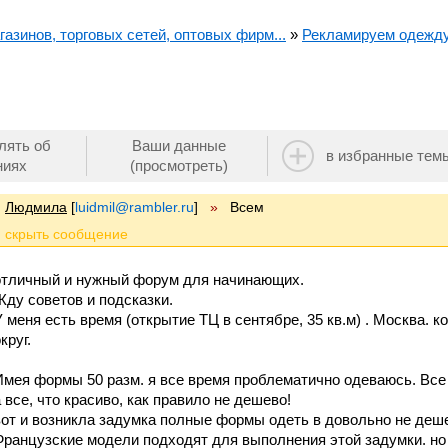
азинов, торговых сетей, оптовых фирм...
»
Рекламируем одежду.
лять об
Ваши данные
в избранные тем
ниях
(просмотреть)
Людмила
[
luidmil@rambler.ru
]
»
Всем
отличный и нужный форум для начинающих.
Жду советов и подсказки.
У меня есть время (открытие ТЦ в сентябре, 35 кв.м) . Москва. 
круг.
Имея формы 50 разм. я все время проблематично одеваюсь. Все
а все, что красиво, как правило не дешево!
вот и возникла задумка полные формы одеть в довольно не деш
Французские модели подходят для выполнения этой задумки. но