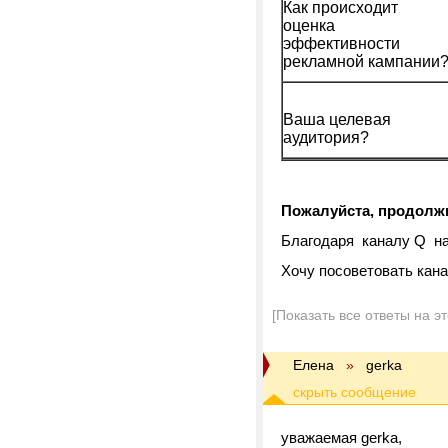
Как происходит
оценка
эффективности
рекламной кампании
Ваша целевая
аудитория?
Пожалуйста, продолж
Благодаря каналу Q наш
Хочу посоветовать кана
[Показать все ответы на э
Елена
»
gerka
уважаемая gerka,