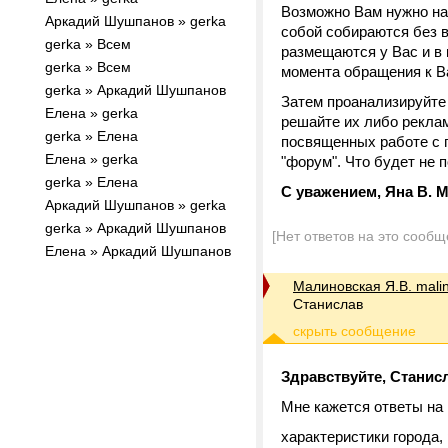
Возможно Вам нужно нач
Аркадий Шушпанов » gerka
собой собираются без в
gerka » Всем
размещаются у Вас и в
gerka » Всем
момента обращения к Ва
gerka » Аркадий Шушпанов
Затем проанализируйте 
Елена » gerka
решайте их либо реклам
gerka » Елена
посвященных работе с п
Елена » gerka
"форум". Что будет не п
gerka » Елена
С уважением, Яна В. 
Аркадий Шушпанов » gerka
gerka » Аркадий Шушпанов
[Нет ответов на это сообщ
Елена » Аркадий Шушпанов
Малиновская Я.В. mali
Станислав
Здравствуйте, Станис
Мне кажется ответы на 
характеристики города