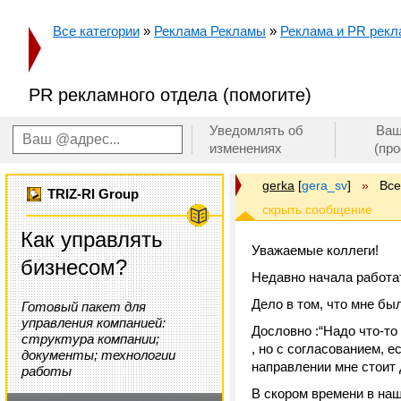
Все категории
»
Реклама Рекламы
»
Реклама и PR рекл
PR рекламного отдела (помогите)
Уведомлять об
Ваш
изменениях
(пр
gerka
[
gera_sv
]
»
Вс
TRIZ-RI Group
Как управлять
Уважаемые коллеги!
бизнесом?
Недавно начала работат
Дело в том, что мне бы
Готовый пакет для
управления компанией:
Дословно :“Надо что-то 
структура компании;
, но с согласованием, 
документы; технологии
направлении мне стоит 
работы
В скором времени в на