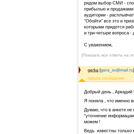
рядом выбор СМИ - спо
прибылью и продажами (
аудитории - расплывчат
"Обойти" все это и при
которыми придется рабо
и три-четыре вопроса -
С уважением,
[Показать все ответы на э
gerka
[
gera_sv@mail.ru
Добрый день , Аркадий 
Я поняла , что именно 
Думаю, что в анкете не
"уточнение информации"
можем !
Ведь известны только м