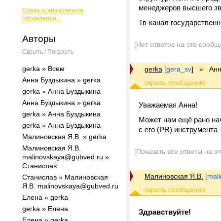
менеджеров высшего зв
Создать аналогичное
обсуждение...
Тв-канал государственн
Авторы
[Нет ответов на это сообщ
Скрыть / Показать
gerka » Всем
gerka
[
gera_sv
]
»
Анн
Анна Буздыкина » gerka
gerka » Анна Буздыкина
Анна Буздыкина » gerka
Уважаемая Анна!
gerka » Анна Буздыкина
Может нам ещё рано нач
gerka » Анна Буздыкина
с его (PR) инструмента
Малиновская Я.В. » gerka
Малиновская Я.В.
[Показать все ответы на э
malinovskaya@gubved.ru »
Станислав
Малиновская Я.В.
[
mal
Станислав » Малиновская
Я.В. malinovskaya@gubved.ru
Елена » gerka
gerka » Елена
Здравствуйте!
Елена » gerka