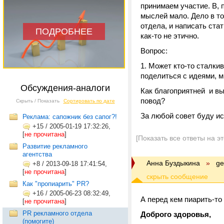
принимаем участие. В, 
мыслей мало. Дело в то
отдела, и написать ст
ПОДРОБНЕЕ
как-то не этично.
Вопрос:
Может кто-то сталкив
поделиться с идеями, 
Обсуждения-аналоги
Как благоприятней и в
повод?
Скрыть / Показать
Сортировать по дате
За любой совет буду ис
Реклама: сапожник без сапог?!
+15
/
2005-01-19 17:32:26,
[
не прочитана
]
[Показать все ответы на э
Развитие рекламного
агентства
Анна Буздыкина
»
ge
+8
/
2013-09-18 17:41:54,
[
не прочитана
]
Как "пропиарить" PR?
+16
/
2005-06-23 08:32:49,
А перед кем пиарить-то
[
не прочитана
]
PR рекламного отдела
Доброго здоровья,
(помогите)