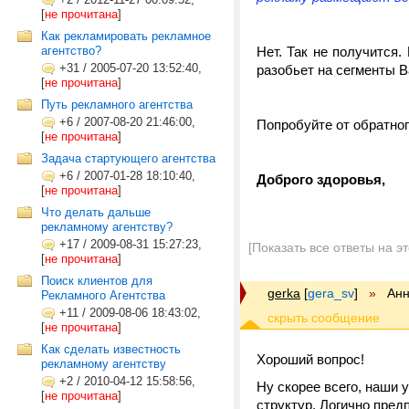
[
не прочитана
]
Как рекламировать рекламное
агентство?
Нет. Так не получится
+31
/
2005-07-20 13:52:40,
разобьет на сегменты 
[
не прочитана
]
Путь рекламного агентства
+6
/
2007-08-20 21:46:00,
Попробуйте от обратног
[
не прочитана
]
Задача стартующего агентства
+6
/
2007-01-28 18:10:40,
Доброго здоровья,
[
не прочитана
]
Что делать дальше
рекламному агентству?
+17
/
2009-08-31 15:27:23,
[Показать все ответы на э
[
не прочитана
]
Поиск клиентов для
gerka
[
gera_sv
]
»
Анн
Рекламного Агентства
+11
/
2009-08-06 18:43:02,
[
не прочитана
]
Как сделать известность
Хороший вопрос!
рекламному агентству
+2
/
2010-04-12 15:58:56,
Ну скорее всего, наши 
[
не прочитана
]
структур. Логично пред