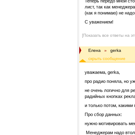
Теперь передо мной сто
лист, так как менеджер
(как я понимаю) не надо
С уважением!
[Показать все ответы на э
Елена
»
gerka
уважаема, gerka,
про радио поняла, но уж
не очень логично для р
радийных кнопках рекла
и только потом, какими
Про сбор данных:
нужно мотивировать ме
Менеджерам надо втолк