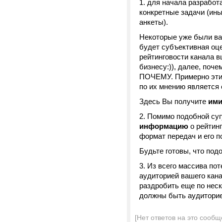
1. для начала разработ
конкретные задачи (ин
анкеты).
Некоторые уже были вам
будет субъективная оце
рейтинговости канала в
бизнесу:)), далее, поч
ПОЧЕМУ. Примерно этим
по их мнению является 
Здесь Вы получите
им
2. Помимо подобной су
информацию
о рейтинг
формат передач и его 
Будьте готовы, что под
3. Из всего массива по
аудиторией вашего кан
раздробить еще по неск
должны быть аудиторие
[Нет ответов на это сообщ