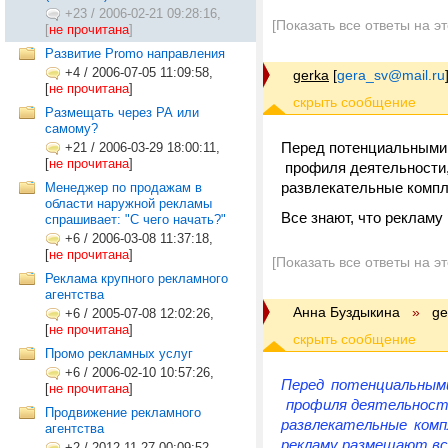
+23
/
2006-02-21 09:28:16,
[Показать все ответы на э
[
не прочитана
]
Развитие Promo направления
+4
/
2006-07-05 11:09:58,
gerka
[
gera_sv@mail.ru
[
не прочитана
]
Размещать через РА или
самому?
Перед потенциальными 
+21
/
2006-03-29 18:00:11,
[
не прочитана
]
профиля деятельности,
развлекательные компле
Менеджер по продажам в
области наружной рекламы
Все знают, что рекламу
спрашивает: "С чего начать?"
+6
/
2006-03-08 11:37:18,
[
не прочитана
]
[Показать все ответы на э
Реклама крупного рекламного
агентства
Анна Буздыкина
»
ge
+6
/
2005-07-08 12:02:26,
[
не прочитана
]
Промо рекламных услуг
+6
/
2006-02-10 10:57:26,
Перед потенциальными
[
не прочитана
]
профиля деятельности
Продвижение рекламного
развлекательные комп
агентства
рекламу размещают все
+2
/
2012-11-27 00:09:52,