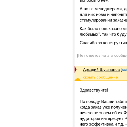
вопросы о нём.
А вот с менеджерами, 
для них новы и непонят
стимулировании заказчи
Как было подсказано мн
любимых", так что буду
Спасибо за конструкти
[Нет ответов на это сообщ
Аркадий Шушпанов
[
sc
Здравствуйте!
По поводу Вашей таблиц
когда заказ уже получе
ничего не знаем об их
аудитория интересует Р
него эффективна и т.д.