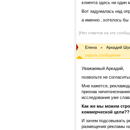
клиента здесь ни один 
Вот задумалась над оп
а именно , хотелось бы
[Нет ответов на это сообщ
Елена
»
Аркадий Шу
Уважаемый Аркадий,
позвольте не согласить
Мне кажется, рекламода
признак ничегонезнания
исследования уже слава
Как же мы можем строи
коммерческой цели??
И зачем подсовывать ре
размещения рекламы на