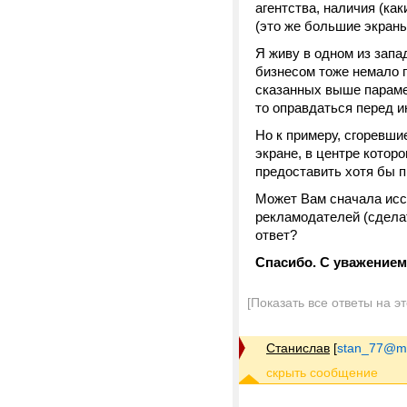
агентства, наличия (ка
(это же большие экраны 
Я живу в одном из запа
бизнесом тоже немало 
сказанных выше парамет
то оправдаться перед и
Но к примеру, сгоревши
экране, в центре котор
предоставить хотя бы п
Может Вам сначала исс
рекламодателей (сделат
ответ?
Спасибо. С уважением
[Показать все ответы на э
Станислав
[
stan_77@ma