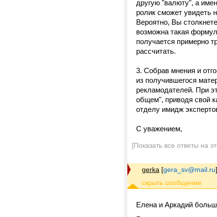
другую "валюту", а им
ролик сможет увидеть н
Вероятно, Вы столкнете
возможна такая формула
получается примерно т
рассчитать.
3. Собрав мнения и от
из получившегося матер
рекламодателей. При эт
общем", приводя свой 
отделу имидж эксперто
С уважением,
[Показать все ответы на э
gerka
[
gera_sv@mail.ru
Елена и Аркадий большо