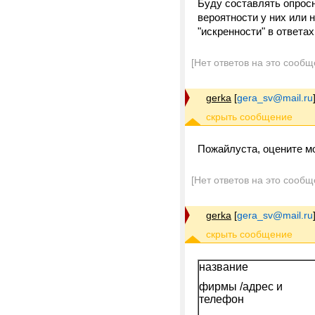
Буду составлять опросни
вероятности у них или 
"искренности" в ответах
[Нет ответов на это сообщ
gerka
[
gera_sv@mail.ru
Пожайлуста, оцените м
[Нет ответов на это сообщ
gerka
[
gera_sv@mail.ru
название
фирмы /адрес и
телефон