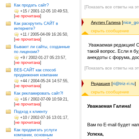
Как продать сайт?
[Показать все ответы на э
+15
/
2001-12-05 10:49:53,
[
не прочитана
]
Акулич Галина
[
nice_go
Как раскрутить САЙТ в
интернете?
+11
/
2005-04-09 16:26:50,
[
не прочитана
]
Уважаемая редакция! Сп
Бывают ли сайты, созданные
такой вопрос. Если я б
по лицензии?
анекдоты с форума, дос
+9
/
2002-01-27 05:23:57,
[
не прочитана
]
[Показать все ответы на э
ВЕБ-САЙТ как способ
продвижения компании
+44
/
2004-05-24 14:57:55,
Редакция
[
ri@triz-ri.ru
]
[
не прочитана
]
Как рекламировать сайт?!
+16
/
2002-07-09 10:59:21,
[
не прочитана
]
Уважаемая Галина!
Подход к клиенту
+10
/
2002-07-16 13:01:17,
[
не прочитана
]
Вам по E-mail будет на
Как продвигать услуги
Успеха,
компании, основным