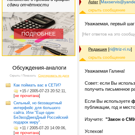
Aster
[
Maxservis@yande
сдачи отчётности
Уважаемая, первый шаг 
ПОДРОБНЕЕ
[Нет ответов на это сообщ
Редакция
[
ri@triz-ri.ru
]
Обсуждения-аналоги
Уважаемая Галина!
Скрыть / Показать
Сортировать по дате
Совет: если Вы исполь
Как поймать вас в СЕТИ?
получить письменное р
+15
/
2005-07-23 20:52:11,
[
не прочитана
]
Если Вы используете
ф
Сильный, но беззащитный
публикации, год и место
интерфейс для большого
сайта. Или "Еще один
БеЗвозДмезДный Российский
Изучите:
"Закон о СМ
подарок миру".
+11
/
2005-07-20 14:09:06,
Успехов!
[
не прочитана
]