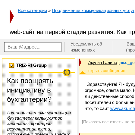
Все категории
»
Продвижение коммуникационных услуг
web-сайт на первой стадии развития. Как п
Уведомлять об
Ваш
изменениях
(пр
Акулич Галина
[
nice_go
TRIZ-RI Group
Как поощрять
Здравствуйте! Я - буд
инициативу в
огромное, опыта мало. 
ли действенные способ
бухгалтерии?
посетителей с большей 
что, то сайт
www.akulic
Готовая система мотивации
бухгалтера: калькулятор
[Показать все ответы на э
зарплаты, критерии
результативности,
положение о премии и график