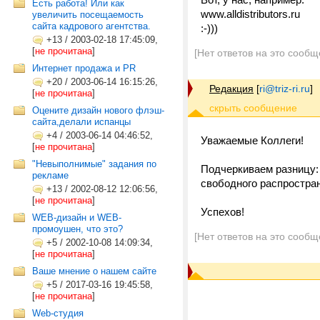
Есть работа! Или как
www.alldistributors.ru
увеличить посещаемость
сайта кадрового агентства.
:-)))
+13
/
2003-02-18 17:45:09,
[
не прочитана
]
[Нет ответов на это сообщ
Интернет продажа и PR
+20
/
2003-06-14 16:15:26,
Редакция
[
ri@triz-ri.ru
]
[
не прочитана
]
Оцените дизайн нового флэш-
сайта,делали испанцы
+4
/
2003-06-14 04:46:52,
Уважаемые Коллеги!
[
не прочитана
]
"Невыполнимые" задания по
Подчеркиваем разницу:
рекламе
свободного распростра
+13
/
2002-08-12 12:06:56,
[
не прочитана
]
Успехов!
WEB-дизайн и WEB-
промоушен, что это?
[Нет ответов на это сообщ
+5
/
2002-10-08 14:09:34,
[
не прочитана
]
Ваше мнение о нашем сайте
+5
/
2017-03-16 19:45:58,
[
не прочитана
]
Web-студия