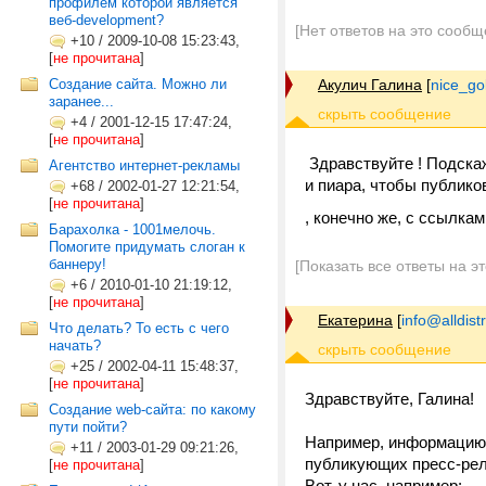
профилем которой является
веб-development?
[Нет ответов на это сообщ
+10
/
2009-10-08 15:23:43,
[
не прочитана
]
Создание сайта. Можно ли
Акулич Галина
[
nice_go
заранее...
+4
/
2001-12-15 17:47:24,
[
не прочитана
]
Здравствуйте ! Подска
Агентство интернет-рекламы
и пиара, чтобы публико
+68
/
2002-01-27 12:21:54,
[
не прочитана
]
, конечно же, с ссылкам
Барахолка - 1001мелочь.
Помогите придумать слоган к
баннеру!
[Показать все ответы на э
+6
/
2010-01-10 21:19:12,
[
не прочитана
]
Екатерина
[
info@alldist
Что делать? То есть с чего
начать?
+25
/
2002-04-11 15:48:37,
[
не прочитана
]
Здравствуйте, Галина!
Создание web-сайта: по какому
пути пойти?
Например, информацию о
+11
/
2003-01-29 09:21:26,
публикующих пресс-ре
[
не прочитана
]
Вот, у нас, например: