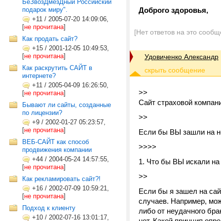
БеЗвозДмезДный Российский
подарок миру".
Доброго здоровья,
+11
/
2005-07-20 14:09:06,
[
не прочитана
]
[Нет ответов на это сообщ
Как продать сайт?
+15
/
2001-12-05 10:49:53,
[
не прочитана
]
Удовиченко Александр
Как раскрутить САЙТ в
интернете?
+11
/
2005-04-09 16:26:50,
>>
[
не прочитана
]
Сайт страховой компан
Бывают ли сайты, созданные
по лицензии?
>>
+9
/
2002-01-27 05:23:57,
[
не прочитана
]
Если бы ВЫ зашли на не
ВЕБ-САЙТ как способ
>>>>
продвижения компании
+44
/
2004-05-24 14:57:55,
1. Что бы ВЫ искали на
[
не прочитана
]
>>
Как рекламировать сайт?!
+16
/
2002-07-09 10:59:21,
Если бы я зашел на сай
[
не прочитана
]
случаев. Например, мож
Подход к клиенту
либо от неудачного брак
+10
/
2002-07-16 13:01:17,
нет. Какой принцип опр