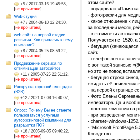
этом сайте?
+5
/
2017-03-16 19:45:58,
- порадовала «Памятка
[
не прочитана
]
- фотографии для медиц
Web-студия
- какое отношение к ли
+7
/
2004-06-10 12:24:30,
за последний месяц ре
[
не прочитана
]
- в стоимости автокаско
web-сайт на первой стадии
Получается не 1520, а 
развития. Как привлечь к нему
внимание?
- бегущая (качающаяся 
+8
/
2004-05-25 08:59:22,
сайт.
[
не прочитана
]
- телефон агента запис
Продвижение сервиса по
с вот такой записью «(8
оптимизации автосайтов
но это не повод вставл
+11
/
2005-07-25 22:51:12,
- бегущая строка синяя,
[
не прочитана
]
ожидать её появления с
Раскрутка торговой площадки
- на первой странице 
(В2В)
- Фото Елены Сергеевны
+12
/
2021-07-08 16:40:07,
императора. Да и вообщ
[
не прочитана
]
- логотип компании на 
Опрос: Почему Вы не станете
- при разрешении монит
пользоваться услугами
аутсорсинговой компании для
- charset=windows-1252
разработки ПО?
- "Microsoft FrontPage 5
+18
/
2005-09-05 09:46:22,
Ководство.
[
не прочитана
]
- количество красных т