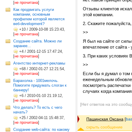
[
не прочитана
]
Отзывы клиентов искал 
Как продвигать услуги
компании, основным
этой компании.
профилем которой является
2. Скажите пожалуйста,
веб-development?
+10
/
2009-10-08 15:23:43,
>>
[
не прочитана
]
Я был на сайте от силы
Создание сайта. Можно ли
заранее...
впечатление от сайта - 
+4
/
2001-12-15 17:47:24,
3. При каких условиях 
[
не прочитана
]
Агентство интернет-рекламы
>>
+68
/
2002-01-27 12:21:54,
Если бы я думал о том 
[
не прочитана
]
еженедельным обновлен
Барахолка - 1001мелочь.
посмотреть распечатки с
Помогите придумать слоган к
баннеру!
случаях когда компания
+6
/
2010-01-10 21:19:12,
[
не прочитана
]
[Нет ответов на это сообщ
Что делать? То есть с чего
начать?
+25
/
2002-04-11 15:48:37,
Пашинская Оксана
[
bas
[
не прочитана
]
Создание web-сайта: по какому