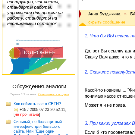
инструкции, чек-листы,
стандарты работы,
упражнения для приема на
Анна Буздыкина
»
Б
работу, стандарты на
неснижаемый остаток
1. Что бы ВЫ искали н
Да, вот Вы ссылку дали, 
ПОДРОБНЕЕ
Скажу Вам даже, что я 
2. Скажите пожалуйста
Обсуждения-аналоги
Какой-то новизны ... "Ф
Скрыть / Показать
Сортировать по дате
понимаю какое отношени
Как поймать вас в СЕТИ?
Может я и не права.
+15
/
2005-07-23 20:52:11,
[
не прочитана
]
Сильный, но беззащитный
3. При каких условиях
интерфейс для большого
сайта. Или "Еще один
Если б кто посоветовал.