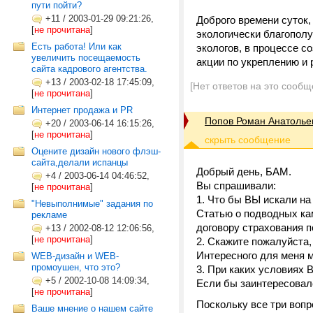
пути пойти?
+11
/
2003-01-29 09:21:26,
Доброго времени суток
[
не прочитана
]
экологически благополу
Есть работа! Или как
экологов, в процессе с
увеличить посещаемость
акции по укреплению и
сайта кадрового агентства.
+13
/
2003-02-18 17:45:09,
[Нет ответов на это сообщ
[
не прочитана
]
Интернет продажа и PR
Попов Роман Анатолье
+20
/
2003-06-14 16:15:26,
[
не прочитана
]
Оцените дизайн нового флэш-
сайта,делали испанцы
Добрый день, БАМ.
+4
/
2003-06-14 04:46:52,
Вы спрашивали:
[
не прочитана
]
1. Что бы ВЫ искали на
"Невыполнимые" задания по
Статью о подводных кам
рекламе
договору страхования 
+13
/
2002-08-12 12:06:56,
[
не прочитана
]
2. Скажите пожалуйста,
Интересного для меня 
WEB-дизайн и WEB-
промоушен, что это?
3. При каких условиях 
+5
/
2002-10-08 14:09:34,
Если бы заинтересовал
[
не прочитана
]
Поскольку все три вопр
Ваше мнение о нашем сайте