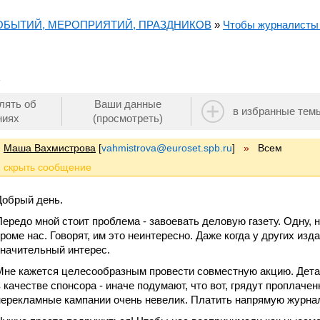
СОБЫТИЙ, МЕРОПРИЯТИЙ, ПРАЗДНИКОВ
»
Чтобы журналисты з
лять об
Ваши данные
в избранные тем
ниях
(просмотреть)
Маша Вахмистрова
[
vahmistrova@euroset.spb.ru
]
»
Всем
Добрый день.
Передо мной стоит проблема - завоевать деловую газету. Одну, 
кроме нас. Говорят, им это неинтересно. Даже когда у других из
значительный интерес.
Мне кажется целесообразным провести совместную акцию. Детал
в качестве спонсора - иначе подумают, что вот, грядут проплач
нерекламные кампании очень невелик. Платить напрямую журна