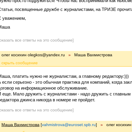
Нужно просто подружиться! Чтобы нас воспринимали как ньюсмей
Статьи, посвященные дружбе с журналистами, на ТРИЗЕ прочит
С уважением,
Маша
оказать все ответы на это сообщение]
олег косихин olegkos@yandex.ru
»
Маша Вахмистрова
Маша, платить нужно не журналистам, а главному редактору:)))
А если серьезно - это обычная практика для компаний, когда за
договор на информационное обслуживание.
И еще. Мало дружить с журналистами - надо дружить с главным 
редактора джинса никогда в номере не пройдет.
оказать все ответы на это сообщение]
Маша Вахмистрова
[
vahmistrova@euroset.spb.ru
]
»
олег косихин