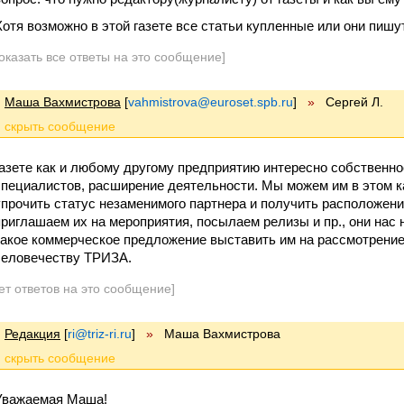
Хотя возможно в этой газете все статьи купленные или они пиш
оказать все ответы на это сообщение]
Маша Вахмистрова
[
vahmistrova@euroset.spb.ru
]
»
Сергей Л.
газете как и любому другому предприятию интересно собственн
специалистов, расширение деятельности. Мы можем им в этом к
упрочить статус незаменимого партнера и получить расположени
приглашаем их на мероприятия, посылаем релизы и пр., они нас н
какое коммерческое предложение выставить им на рассмотрение
человечеству ТРИЗА.
ет ответов на это сообщение]
Редакция
[
ri@triz-ri.ru
]
»
Маша Вахмистрова
Уважаемая Маша!