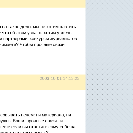
о на такое дело. мы не хотим платить
 что об этом узнают. хотим увлечь
ми партнерами. конкурсы журналистов
онимаете? Чтобы прочные связи,
2003-10-01 14:13:23
есовывать нечем: ни материала, ни
нужны Ваши прочные связи.. и
легче если вы ответите саму себе на
у можете в этом помочь?