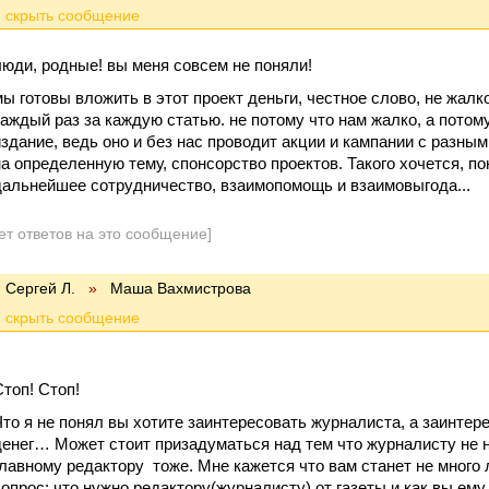
люди, родные! вы меня совсем не поняли!
мы готовы вложить в этот проект деньги, честное слово, не жалк
каждый раз за каждую статью. не потому что нам жалко, а потому
издание, ведь оно и без нас проводит акции и кампании с разны
на определенную тему, спонсорство проектов. Такого хочется, п
дальнейшее сотрудничество, взаимопомощь и взаимовыгода...
ет ответов на это сообщение]
Сергей Л.
»
Маша Вахмистрова
Стоп! Стоп!
Что я не понял вы хотите заинтересовать журналиста, а заинтер
денег… Может стоит призадуматься над тем что журналисту не 
главному редактору тоже. Мне кажется что вам станет не много 
вопрос: что нужно редактору(журналисту) от газеты и как вы ем