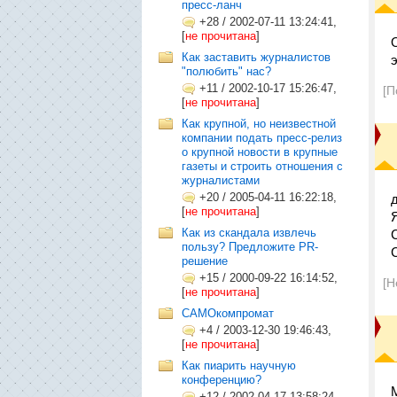
пресс-ланч
+28
/
2002-07-11 13:24:41,
[
не прочитана
]
Как заставить журналистов
"полюбить" нас?
+11
/
2002-10-17 15:26:47,
[П
[
не прочитана
]
Как крупной, но неизвестной
компании подать пресс-релиз
о крупной новости в крупные
газеты и строить отношения с
журналистами
+20
/
2005-04-11 16:22:18,
[
не прочитана
]
Как из скандала извлечь
пользу? Предложите PR-
решение
+15
/
2000-09-22 16:14:52,
[Н
[
не прочитана
]
САМОкомпромат
+4
/
2003-12-30 19:46:43,
[
не прочитана
]
Как пиарить научную
конференцию?
+12
/
2002-04-17 13:58:24,