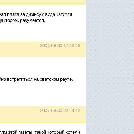
ая плата за джинсу? Куда катится
актором, разумеется.
2003-09-30 17:38:06
но встретиться на светском рауте.
2003-09-30 22:54:42
ям этой газеты, такой который хотели