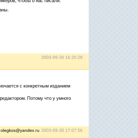
керов, чтобы о нас писали.
аны.
2003-09-30 16:20:28
ключается с конкретным изданием
редактором. Потому что у умного
 olegkos@yandex.ru
2003-09-30 17:07:56