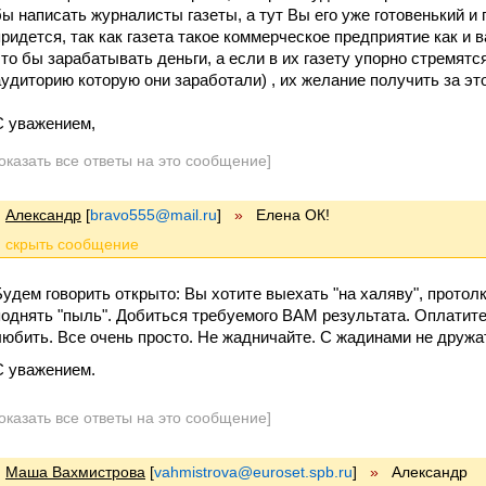
бы написать журналисты газеты, а тут Вы его уже готовенький и 
придется, так как газета такое коммерческое предприятие как и 
что бы зарабатывать деньги, а если в их газету упорно стремятс
аудиторию которую они заработали) , их желание получить за эт
С уважением,
оказать все ответы на это сообщение]
Александр
[
bravo555@mail.ru
]
»
Елена ОК!
Будем говорить открыто: Вы хотите выехать "на халяву", прото
поднять "пыль". Добиться требуемого ВАМ результата. Оплатите
любить. Все очень просто. Не жадничайте. С жадинами не дружат
С уважением.
оказать все ответы на это сообщение]
Маша Вахмистрова
[
vahmistrova@euroset.spb.ru
]
»
Александр