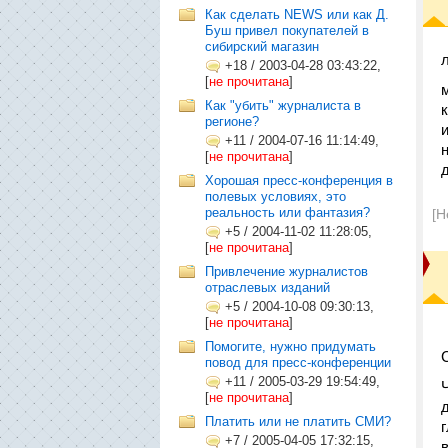
Как сделать NEWS или как Д.
Буш привел покупателей в
сибирский магазин
+18
/
2003-04-28 03:43:22,
[
не прочитана
]
Как "убить" журналиста в
регионе?
+11
/
2004-07-16 11:14:49,
[
не прочитана
]
Хорошая пресс-конференция в
полевых условиях, это
реальность или фантазия?
[Н
+5
/
2004-11-02 11:28:05,
[
не прочитана
]
Привлечение журналистов
отраслевых изданий
+5
/
2004-10-08 09:30:13,
[
не прочитана
]
Помогите, нужно придумать
повод для пресс-конференции
+11
/
2005-03-29 19:54:49,
[
не прочитана
]
Платить или не платить СМИ?
+7
/
2005-04-05 17:32:15,