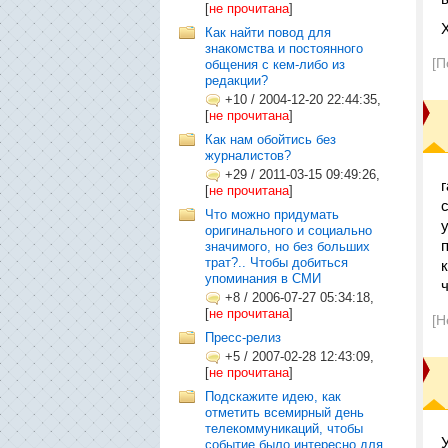
[
не прочитана
]
Как найти повод для
знакомства и постоянного
[П
общения с кем-либо из
редакции?
+10
/
2004-12-20 22:44:35,
[
не прочитана
]
Как нам обойтись без
журналистов?
+29
/
2011-03-15 09:49:26,
[
не прочитана
]
Что можно придумать
оригинального и социально
значимого, но без больших
трат?.. Чтобы добиться
упоминания в СМИ
+8
/
2006-07-27 05:34:18,
[
не прочитана
]
[Н
Пресс-релиз
+5
/
2007-02-28 12:43:09,
[
не прочитана
]
Подскажите идею, как
отметить всемирный день
телекоммуникаций, чтобы
событие было интересно для