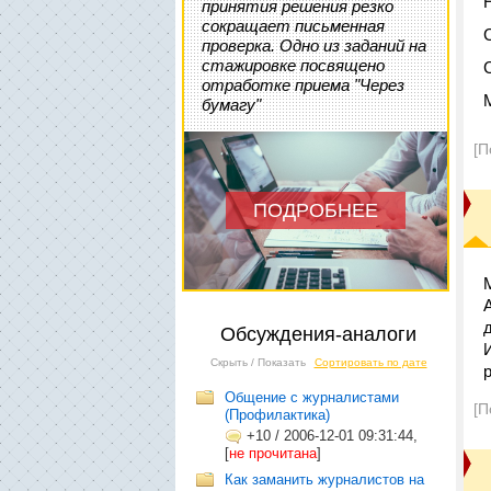
принятия решения резко
сокращает письменная
проверка. Одно из заданий на
стажировке посвящено
отработке приема "Через
бумагу"
[П
ПОДРОБНЕЕ
Обсуждения-аналоги
Скрыть / Показать
Сортировать по дате
Общение с журналистами
[П
(Профилактика)
+10
/
2006-12-01 09:31:44,
[
не прочитана
]
Как заманить журналистов на