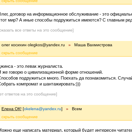
Олег, договор на информационное обслуживание - это официальн
этот мир? А иные способы подружиться имеются? С главным ред
оказать все ответы на это сообщение]
олег косихин olegkos@yandex.ru
»
Маша Вахмистрова
джинса - это левак журналиста.
Я же говорю о цивилизационной форме отношений.
Способов подружиться много. Поехать да познакомиться. Случай
Собрать компромат и шантажировать:)))
ет ответов на это сообщение]
Елена ОК!
[
okelena@yandex.ru
]
»
Всем
Можно еще написать материал, который будет интересен читател