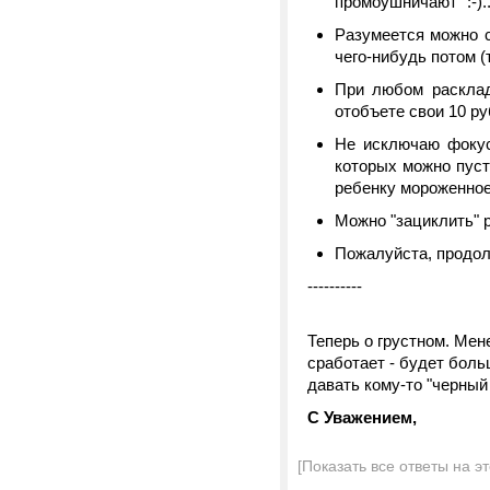
промоушничают" :-)..
Разумеется можно с
чего-нибудь потом (т
При любом расклад
отобъете свои 10 ру
Не исключаю фокус
которых можно пусти
ребенку мороженное"
Можно "зациклить" р
Пожалуйста, продолжи
----------
Теперь о грустном. Мене
сработает - будет бол
давать кому-то "черный 
С Уважением,
[Показать все ответы на э