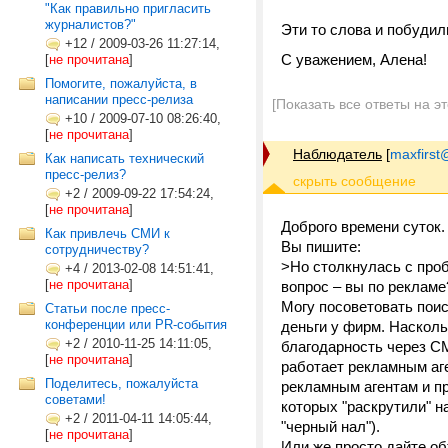
"Как правильно пригласить
журналистов?"
Эти то слова и побудил
+12
/
2009-03-26 11:27:14,
C уважением, Алена!
[
не прочитана
]
Помогите, пожалуйста, в
написании пресс-релиза
[Показать все ответы на э
+10
/
2009-07-10 08:26:40,
[
не прочитана
]
Наблюдатель
[
maxfirst
Как написать технический
пресс-релиз?
+2
/
2009-09-22 17:54:24,
[
не прочитана
]
Доброго времени суток.
Как привлечь СМИ к
Вы пишите:
сотрудничеству?
>Но столкнулась с проб
+4
/
2013-02-08 14:51:41,
[
не прочитана
]
вопрос – вы по рекламе
Могу посоветовать поис
Статьи после пресс-
конференции или PR-события
деньги у фирм. Насколь
+2
/
2010-11-25 14:11:05,
благодарность через С
[
не прочитана
]
работает рекламным аге
Поделитесь, пожалуйста
рекламным агентам и п
советами!
которых "раскрутили" н
+2
/
2011-04-11 14:05:44,
"черный нал").
[
не прочитана
]
Или же просто дайте об