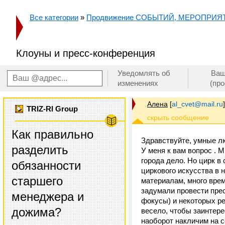
Все категории
»
Продвижение СОБЫТИЙ, МЕРОПРИЯ
Клоуны и пресс-конференция
Уведомлять об
Ваш
изменениях
(пр
Алена
[
al_cvet@mail.ru
]
TRIZ-RI Group
Как правильно
Здравствуйте, умные лю
разделить
У меня к вам вопрос . 
города дело. Но цирк в
обязанности
циркового искусства в 
старшего
материалам, много вре
задумали провести прес
менеджера и
фокусы) и некоторых ре
дожима?
весело, чтобы заинтере
наоборот накличим на 