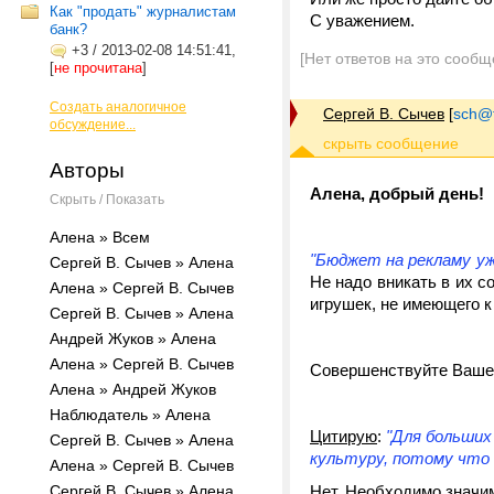
Как "продать" журналистам
С уважением.
банк?
+3
/
2013-02-08 14:51:41,
[Нет ответов на это сообщ
[
не прочитана
]
Создать аналогичное
Сергей В. Сычев
[
sch@tr
обсуждение...
Авторы
Алена, добрый день!
Скрыть / Показать
Алена » Всем
"Бюджет на рекламу уж
Сергей В. Сычев » Алена
Не надо вникать в их с
Алена » Сергей В. Сычев
игрушек, не имеющего к
Сергей В. Сычев » Алена
Андрей Жуков » Алена
Алена » Сергей В. Сычев
Совершенствуйте Ваше
Алена » Андрей Жуков
Наблюдатель » Алена
Цитирую
:
"Для больших
Сергей В. Сычев » Алена
культуру, потому что э
Алена » Сергей В. Сычев
Сергей В. Сычев » Алена
Нет. Необходимо значи