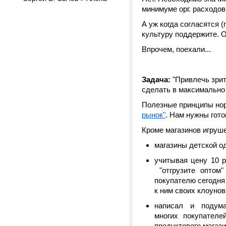
минимуме орг. расходов
А уж когда согласятся (
культуру поддержите. 
Впрочем, поехали...
Задача:
"Привлечь зрит
сделать в максимально 
Полезные принципы нор
рынок"
. Нам нужны гото
Кроме магазинов игруше
магазины детской од
учитывая цену 10 р
"отгрузите оптом"
покупателю сегодня
к ним своих клоунов 
написал и подума
многих покупателе
продуктового магаз