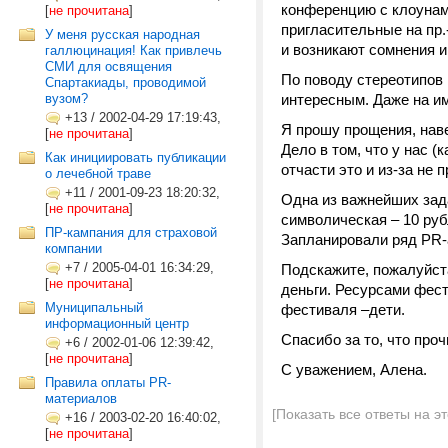
конференцию с клоунами
[
не прочитана
]
пригласительные на пр.
У меня русская народная
и возникают сомнения 
галлюцинация! Как привлечь
СМИ для освящения
По поводу стереотипов 
Спартакиады, проводимой
вузом?
интересным. Даже на и
+13
/
2002-04-29 17:19:43,
Я прошу прощения, нав
[
не прочитана
]
Дело в том, что у нас (
Как инициировать публикации
отчасти это и из-за не
о лечебной траве
+11
/
2001-09-23 18:20:32,
Одна из важнейших зада
[
не прочитана
]
символическая – 10 руб
ПР-кампания для страховой
Запланировали ряд PR-а
компании
+7
/
2005-04-01 16:34:29,
Подскажите, пожалуйст
[
не прочитана
]
деньги. Ресурсами фест
Муниципальный
фестиваля –дети.
информационный центр
Спасибо за то, что про
+6
/
2002-01-06 12:39:42,
[
не прочитана
]
С уважением, Алена.
Правила оплаты PR-
материалов
[Показать все ответы на э
+16
/
2003-02-20 16:40:02,
[
не прочитана
]