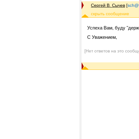
Сергей В. Сычев
[
sch@tr
Успеха Вам, буду "держ
C Уважением,
[Нет ответов на это сообщ