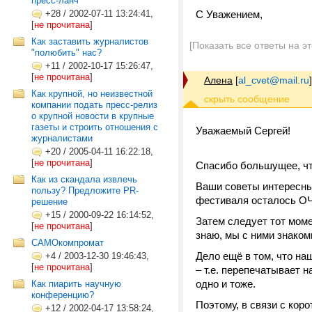
пресс-ланч
+28
/
2002-07-11 13:24:41,
С Уважением,
[
не прочитана
]
Как заставить журналистов
[Показать все ответы на э
"полюбить" нас?
+11
/
2002-10-17 15:26:47,
[
не прочитана
]
Алена
[
al_cvet@mail.ru
]
Как крупной, но неизвестной
компании подать пресс-релиз
о крупной новости в крупные
газеты и строить отношения с
Уважаемый Сергей!
журналистами
+20
/
2005-04-11 16:22:18,
[
не прочитана
]
Спасибо большущее, что
Как из скандала извлечь
Ваши советы интересны 
пользу? Предложите PR-
фестиваля осталось ОЧ
решение
+15
/
2000-09-22 16:14:52,
Затем следует тот моме
[
не прочитана
]
знаю, мы с ними знако
САМОкомпромат
Дело ещё в том, что на
+4
/
2003-12-30 19:46:43,
[
не прочитана
]
– т.е. перепечатывает н
одно и тоже.
Как пиарить научную
конференцию?
Поэтому, в связи с ко
+12
/
2002-04-17 13:58:24,