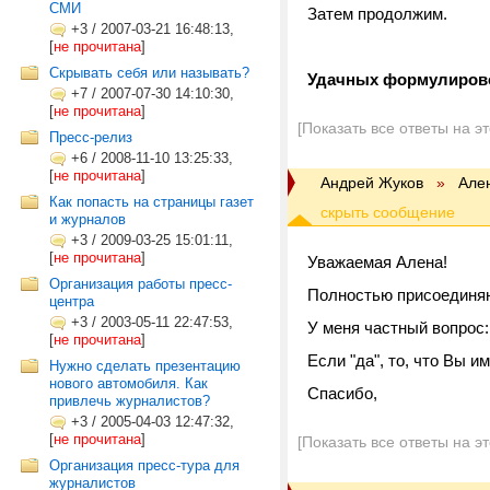
СМИ
Затем продолжим.
+3
/
2007-03-21 16:48:13,
[
не прочитана
]
Скрывать себя или называть?
Удачных формулиров
+7
/
2007-07-30 14:10:30,
[
не прочитана
]
[Показать все ответы на э
Пресс-релиз
+6
/
2008-11-10 13:25:33,
[
не прочитана
]
Андрей Жуков
»
Але
Как попасть на страницы газет
и журналов
+3
/
2009-03-25 15:01:11,
[
не прочитана
]
Уважаемая Алена!
Организация работы пресс-
Полностью присоединяю
центра
+3
/
2003-05-11 22:47:53,
У меня частный вопрос:
[
не прочитана
]
Если "да", то, что Вы и
Нужно сделать презентацию
нового автомобиля. Как
Спасибо,
привлечь журналистов?
+3
/
2005-04-03 12:47:32,
[
не прочитана
]
[Показать все ответы на э
Организация пресс-тура для
журналистов