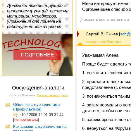
Меня интересует имеет 
Должностные инструкции с
Оргомнейшее спасибо з
описанием функций, система
мотивации менеджеров,
[Показать все ответы на э
упражнения для приема на
работу, методики продаж
Сергей В. Сычев
[
sch@tr
ПОДРОБНЕЕ
Уважаемая Алена!
Проще будет сделать т
составить список ин
пригласить несколько
Обсуждения-аналоги
представление (с семье
Скрыть / Показать
Сортировать по дате
познакомиться таким
Общение с журналистами
затем нормально пого
(Профилактика)
для того, чтобы они его
+10
/
2006-12-01 09:31:44,
зафиксировать все ст
[
не прочитана
]
Как заманить журналистов на
вернуться на Форум и