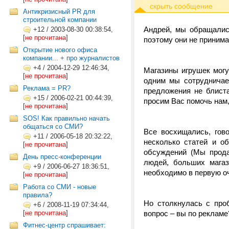
Антикризисный PR для
строительной компании
Андрей, мы обращались
+12
/
2003-08-30 00:38:54,
[
не прочитана
]
поэтому они не приним
Открытие нового офиса
компании... + про журналистов
+4
/
2004-12-29 12:46:34,
Магазины игрушек могу
[
не прочитана
]
одним мы сотрудничае
Реклама = PR?
предложения не блиста
+15
/
2006-02-21 00:44:39,
просим Вас помочь нам,
[
не прочитана
]
SOS! Как правильно начать
общаться со СМИ?
Все восхищались, гов
+11
/
2006-05-18 20:32:22,
несколько статей и о
[
не прочитана
]
обсуждений (Мы прода
День пресс-конференции
людей, больших магаз
+9
/
2006-06-27 18:36:51,
необходимо в первую оч
[
не прочитана
]
Работа со СМИ - новые
правила?
Но столкнулась с про
+6
/
2008-11-19 07:34:44,
[
не прочитана
]
вопрос – вы по рекламе
Фитнес-центр спрашивает: