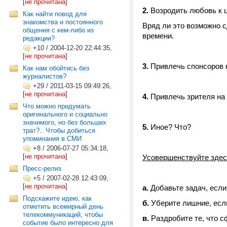
[
не прочитана
]
2.
Возродить любовь к 
Как найти повод для
знакомства и постоянного
Вряд ли это возможно 
общения с кем-либо из
времени.
редакции?
+10
/
2004-12-20 22:44:35,
[
не прочитана
]
3.
Привлечь спонсоров 
Как нам обойтись без
журналистов?
+29
/
2011-03-15 09:49:26,
[
не прочитана
]
4.
Привлечь зрителя на 
Что можно придумать
оригинального и социально
значимого, но без больших
5.
Иное? Что?
трат?.. Чтобы добиться
упоминания в СМИ
+8
/
2006-07-27 05:34:18,
[
не прочитана
]
Усовершенствуйте здесь
Пресс-релиз
+5
/
2007-02-28 12:43:09,
[
не прочитана
]
а.
Добавьте задач, если
Подскажите идею, как
б.
Уберите лишние, есл
отметить всемирный день
телекоммуникаций, чтобы
в.
Раздробите те, что 
событие было интересно для