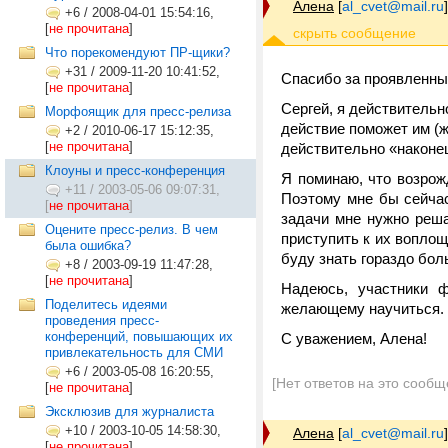
Алена
[
al_cvet@mail.ru
]
+6
/
2008-04-01 15:54:16,
[
не прочитана
]
Что порекомендуют ПР-щики?
+31
/
2009-11-20 10:41:52,
Спасибо за проявленный
[
не прочитана
]
Сергей, я действительн
Морфоящик для пресс-релиза
действие поможет им (ж
+2
/
2010-06-17 15:12:35,
[
не прочитана
]
действительно «наконец
Клоуны и пресс-конференция
Я поминаю, что возрож
+11
/
2003-05-06 09:07:31,
Поэтому мне бы сейчас
[
не прочитана
]
задачи мне нужно реша
Оцените пресс-релиз. В чем
приступить к их вопло
была ошибка?
буду знать гораздо бол
+8
/
2003-09-19 11:47:28,
[
не прочитана
]
Надеюсь, участники 
Поделитесь идеями
желающему научиться.
проведения пресс-
конференций, повышающих их
С уважением, Алена!
привлекательность для СМИ
+6
/
2003-05-08 16:20:55,
[Нет ответов на это сообщ
[
не прочитана
]
Эксклюзив для журналиста
+10
/
2003-10-05 14:58:30,
Алена
[
al_cvet@mail.ru
]
[
не прочитана
]