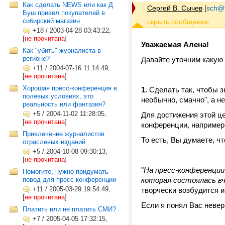
Как сделать NEWS или как Д.
Сергей В. Сычев
[
sch@tr
Буш привел покупателей в
сибирский магазин
+18
/
2003-04-28 03:43:22,
[
не прочитана
]
Уважаемая Алена!
Как "убить" журналиста в
регионе?
Давайте уточним какую
+11
/
2004-07-16 11:14:49,
[
не прочитана
]
Хорошая пресс-конференция в
1.
Сделать так, чтобы з
полевых условиях, это
необычно, смачно", а н
реальность или фантазия?
+5
/
2004-11-02 11:28:05,
Для достижения этой це
[
не прочитана
]
конференции, например,
Привлечение журналистов
То есть, Вы думаете, ч
отраслевых изданий
+5
/
2004-10-08 09:30:13,
[
не прочитана
]
"
На пресс-конференци
Помогите, нужно придумать
повод для пресс-конференции
которая состоялась вч
+11
/
2005-03-29 19:54:49,
творчески возбудится и
[
не прочитана
]
Если я понял Вас невер
Платить или не платить СМИ?
+7
/
2005-04-05 17:32:15,