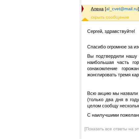
Алена
[
al_cvet@mail.ru
]
Сергей, здравствуйте!
Спасибо огромное за из
Вы подтвердили нашу 
наибольшая часть го
ознакомление горож
жонглировать тремя кар
Всю акцию мы назвали
(только два дня в год
целом сообщу нескольк
С наилучшими пожелани
[Показать все ответы на э