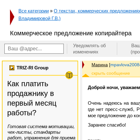
Все категории
»
О текстах, коммерческих предложениях 
Владимировой Г.В.)
Коммерческое предложение копирайтера
Уведомлять об
Ваш
изменениях
(пр
Марина
[
mpavlova2008
TRIZ-RI Group
Как платить
Доброй ночи, уважаем
продажнику в
первый месяц
Очень надеюсь на вашу
где нет пресс-служб, 
работы?
мое предложение до кон
Заранее спасибо!
Готовая система мотивации,
чек-листы, стандарты
работ, упражнения для приема