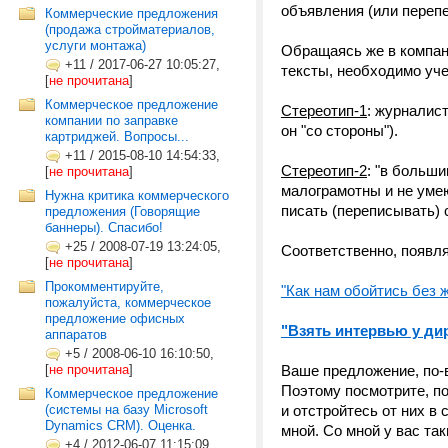
объявления (или перепе
Коммерческие предложения
(продажа стройматериалов,
услуги монтажа)
Обращаясь же в компани
+11
/
2017-06-27 10:05:27,
тексты, необходимо уч
[
не прочитана
]
Коммерческое предложение
Стереотип-1
: журналист
компании по заправке
он "со стороны").
картриджей. Вопросы...
+11
/
2015-08-10 14:54:33,
Стереотип-2
: "в больш
[
не прочитана
]
малограмотны и не умею
Нужна критика коммерческого
писать (переписывать) 
предложения (Говорящие
баннеры). Спасибо!
+25
/
2008-07-19 13:24:05,
Соответственно, появл
[
не прочитана
]
Прокомментируйте,
"Как нам обойтись без 
пожалуйста, коммерческое
предложение офисных
"Взять интервью у ди
аппаратов
+5
/
2008-06-10 16:10:50,
[
не прочитана
]
Ваше предложение, по-
Поэтому посмотрите, п
Коммерческое предложение
(системы на базу Microsoft
и отстройтесь от них в
Dynamics CRM). Оценка.
мной. Со мной у вас таки
+4
/
2012-06-07 11:15:09,