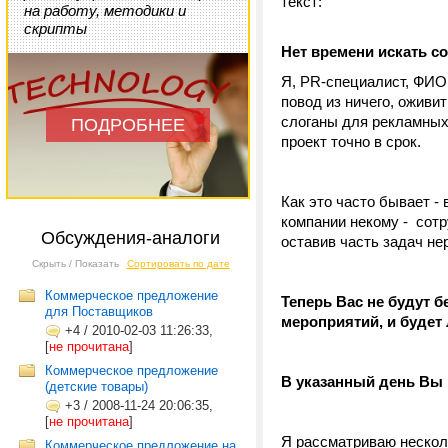
текст:
на работу, методики и
скрипты
Нет времени искать 
Я, PR-специалист, ФИО,
повод из ничего, оживи
слоганы для рекламных
ПОДРОБНЕЕ
проект точно в срок.
Как это часто бывает -
компании некому - сотр
Обсуждения-аналоги
оставив часть задач не
Скрыть / Показать
Сортировать по дате
Коммерческое предложение
Теперь Вас не будут 
для Поставщиков
мероприятий, и будет
+4
/
2010-02-03 11:26:33,
[
не прочитана
]
Коммерческое предложение
В указанный день Вы 
(детские товары)
+3
/
2008-11-24 20:06:35,
[
не прочитана
]
Я рассматриваю нескол
Коммерческое предложение на