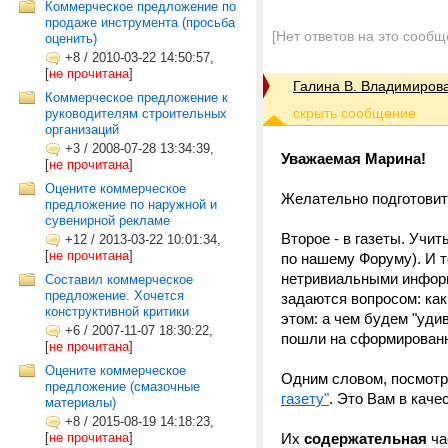
Коммерческое предложение по
продаже инструмента (просьба
[Нет ответов на это сообщ
оценить)
+8
/
2010-03-22 14:50:57,
[
не прочитана
]
Галина В. Владимиров
Коммерческое предложение к
руководителям строительных
организаций
+3
/
2008-07-28 13:34:39,
Уважаемая Марина!
[
не прочитана
]
Оцените коммерческое
Желательно подготовит
предложение по наружной и
сувенирной рекламе
Второе - в газеты. Учи
+12
/
2013-03-22 10:01:34,
[
не прочитана
]
по нашему Форуму). И т
нетривиальными информ
Составил коммерческое
предложение. Хочется
задаются вопросом: как
конструктивной критики
этом: а чем будем "уди
+6
/
2007-11-07 18:30:22,
пошли на сформированн
[
не прочитана
]
Оцените коммерческое
Одним словом, посмотр
предложение (смазочные
газету"
. Это Вам в каче
материалы)
+8
/
2015-08-19 14:18:23,
[
не прочитана
]
Их
содержательная
ча