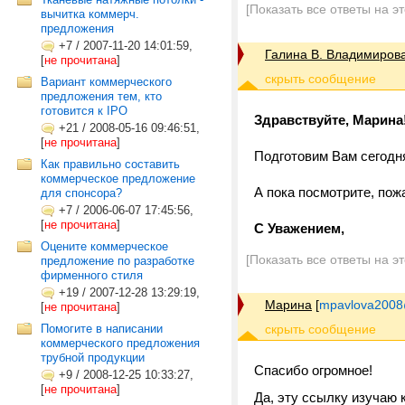
[Показать все ответы на э
вычитка коммерч.
предложения
+7
/
2007-11-20 14:01:59,
Галина В. Владимиров
[
не прочитана
]
Вариант коммерческого
предложения тем, кто
готовится к IPO
Здравствуйте, Марина
+21
/
2008-05-16 09:46:51,
[
не прочитана
]
Подготовим Вам сегодн
Как правильно составить
коммерческое предложение
А пока посмотрите, пож
для спонсора?
+7
/
2006-06-07 17:45:56,
[
не прочитана
]
С Уважением,
Оцените коммерческое
[Показать все ответы на э
предложение по разработке
фирменного стиля
+19
/
2007-12-28 13:29:19,
Марина
[
mpavlova2008
[
не прочитана
]
Помогите в написании
коммерческого предложения
трубной продукции
Спасибо огромное!
+9
/
2008-12-25 10:33:27,
[
не прочитана
]
Да, эту ссылку изучаю к