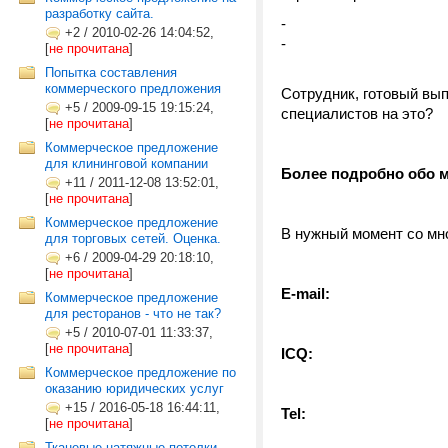
разработку сайта.
-
+2
/
2010-02-26 14:04:52,
-
[
не прочитана
]
Попытка составления
коммерческого предложения
Сотрудник, готовый вып
+5
/
2009-09-15 19:15:24,
специалистов на это?
[
не прочитана
]
Коммерческое предложение
для клининговой компании
Более подробно обо м
+11
/
2011-12-08 13:52:01,
[
не прочитана
]
Коммерческое предложение
В нужный момент со мн
для торговых сетей. Оценка.
+6
/
2009-04-29 20:18:10,
[
не прочитана
]
E-mail:
Коммерческое предложение
для ресторанов - что не так?
+5
/
2010-07-01 11:33:37,
[
не прочитана
]
ICQ:
Коммерческое предложение по
оказанию юридических услуг
+15
/
2016-05-18 16:44:11,
Tel:
[
не прочитана
]
Тканевые натяжные потолки -