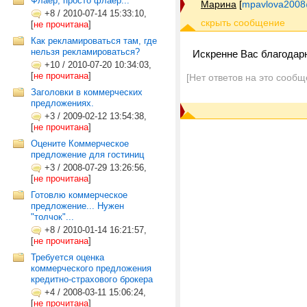
Флаер, просто флаер...
Марина
[
mpavlova2008
+8
/
2010-07-14 15:33:10,
[
не прочитана
]
Как рекламироваться там, где
нельзя рекламироваться?
Искренне Вас благодар
+10
/
2010-07-20 10:34:03,
[
не прочитана
]
[Нет ответов на это сообщ
Заголовки в коммерческих
предложениях.
+3
/
2009-02-12 13:54:38,
[
не прочитана
]
Оцените Коммерческое
предложение для гостиниц
+3
/
2008-07-29 13:26:56,
[
не прочитана
]
Готовлю коммерческое
предложение... Нужен
"толчок"...
+8
/
2010-01-14 16:21:57,
[
не прочитана
]
Требуется оценка
коммерческого предложения
кредитно-страхового брокера
+4
/
2008-03-11 15:06:24,
[
не прочитана
]