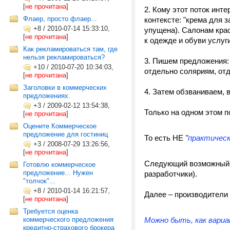
[
не прочитана
]
2. Кому этот поток инт
Флаер, просто флаер...
контексте: "крема для з
+8
/
2010-07-14 15:33:10,
упущена). Салонам крас
[
не прочитана
]
к одежде и обуви услуги)
Как рекламироваться там, где
нельзя рекламироваться?
3. Пишем предложения:
+10
/
2010-07-20 10:34:03,
отдельно соляриям, от
[
не прочитана
]
Заголовки в коммерческих
4. Затем обзваниваем, 
предложениях.
+3
/
2009-02-12 13:54:38,
Только на одном этом п
[
не прочитана
]
Оцените Коммерческое
предложение для гостиниц
То есть НЕ
"
практическ
+3
/
2008-07-29 13:26:56,
[
не прочитана
]
Следующий возможный п
Готовлю коммерческое
предложение... Нужен
разработчики).
"толчок"...
+8
/
2010-01-14 16:21:57,
Далее – производители т
[
не прочитана
]
Требуется оценка
коммерческого предложения
Можно быть, как вариа
кредитно-страхового брокера