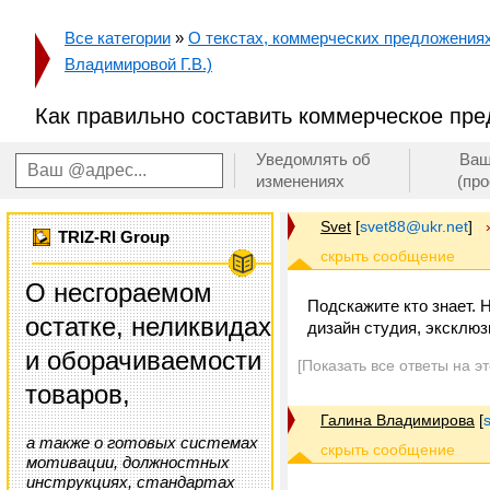
Все категории
»
О текстах, коммерческих предложениях 
Владимировой Г.В.)
Как правильно составить коммерческое пр
Уведомлять об
Ваш
изменениях
(пр
Svet
[
svet88@ukr.net
]
TRIZ-RI Group
О несгораемом
Подскажите кто знает. 
остатке, неликвидах
дизайн студия, эксклюз
и оборачиваемости
[Показать все ответы на э
товаров,
Галина Владимирова
[
а также о готовых системах
мотивации, должностных
инструкциях, стандартах