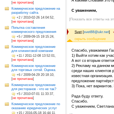
А какими словами это п
[
не прочитана
]
Коммерческое предложение на
С уважением,
разработку сайта.
+2
/
2010-02-26 14:04:52,
[Показать все ответы на э
[
не прочитана
]
Попытка составления
коммерческого предложения
Svet
[
svet88@ukr.net
]
+5
/
2009-09-15 19:15:24,
[
не прочитана
]
Коммерческое предложение
Спасибо, уважаемая Га
для клининговой компании
1) Выйти хотим как учас
+11
/
2011-12-08 13:52:01,
[
не прочитана
]
А вот со вторым ответо
2) Рекламу на данном 
Коммерческое предложение
для торговых сетей. Оценка.
среди наших клиентов 
+6
/
2009-04-29 20:18:10,
известная организация.
[
не прочитана
]
предложение партнёрств
Коммерческое предложение
3) Пока, нет вариантов.
для ресторанов - что не так?
+5
/
2010-07-01 11:33:37,
Рада буду ответу.
[
не прочитана
]
Спасибо.
Коммерческое предложение по
С уважением, Светлана
оказанию юридических услуг
+15
/
2016-05-18 16:44:11,