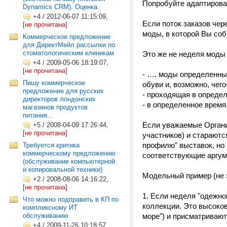
Попробуйте адаптироват
Dynamics CRM). Оценка.
+4
/
2012-06-07 11:15:09,
Если поток заказов чер
[
не прочитана
]
моды, в которой Вы соб
Коммерческое предложение
для ДиректМейл рассылки по
стоматологическим клиникам
Это же не неделя моды 
+4
/
2009-05-06 18:19:07,
[
не прочитана
]
- …. моды определенных
Пишу коммерческое
обуви и, возможно, чего
предложение для русских
- проходящая в определ
директоров лондонских
- в определенное время, 
магазинов продуктов
питания...
Если уважаемые Органи
+5
/
2008-04-09 17:26:44,
[
не прочитана
]
участников) и стараютс
профилю" выставок, но 
Требуется критика
коммерческому предложению
соответствующие аргу
(обслуживание компьютерной
и копировальной техники)
Модельный пример (не 
+2
/
2008-08-06 14:16:22,
[
не прочитана
]
1. Если неделя "одежно
Что можно подправить в КП по
коллекции. Это высоко
комплексному ИТ
обслуживанию
море") и присматривают
+4
/
2009-11-26 10:18:57,