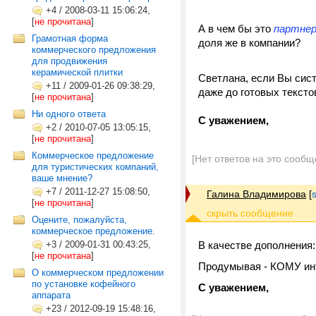
+4
/
2008-03-11 15:06:24,
[
не прочитана
]
А в чем бы это
партне
Грамотная форма
доля же в компании?
коммерческого предложения
для продвижения
керамической плитки
Светлана, если Вы сист
+11
/
2009-01-26 09:38:29,
даже до готовых текст
[
не прочитана
]
Ни одного ответа
С уважением,
+2
/
2010-07-05 13:05:15,
[
не прочитана
]
Коммерческое предложение
[Нет ответов на это сообщ
для туристических компаний,
ваше мнение?
+7
/
2011-12-27 15:08:50,
Галина Владимирова
[
[
не прочитана
]
Оцените, пожалуйста,
коммерческое предложение.
+3
/
2009-01-31 00:43:25,
В качестве дополнения:
[
не прочитана
]
Продумывая - КОМУ инт
О коммерческом предложении
по установке кофейного
С уважением,
аппарата
+23
/
2012-09-19 15:48:16,