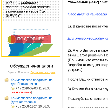
Уважаемый (-ая?)
Svet
работы, рейтинге
поставщиков для отдела
закупками - в кейсе "RI-
Надо выйти на неделю
SUPPLY"
1). В качестве посетит
Для этого необходим с
ПОДРОБНЕЕ
2). А что Вы готовы спо
этим шагом решены? По
(Понимая, что ответы т
"наработка имиджа покр
Обсуждения-аналоги
устроит.)
Скрыть / Показать
Сортировать по дате
После Ваших ответов на
Коммерческое предложение
для Поставщиков
+4
/
2010-02-03 11:26:33,
3) Кто мог бы в этом с
[
не прочитана
]
Коммерческое предложение
Пожалуйста, ответьте н
(детские товары)
+3
/
2008-11-24 20:06:35,