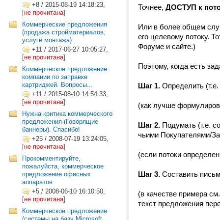
+8
/
2015-08-19 14:18:23,
Точнее,
ДОСТУП к пот
[
не прочитана
]
Коммерческие предложения
Или в более общем слу
(продажа стройматериалов,
его целевому потоку. Т
услуги монтажа)
Форуме и сайте.)
+11
/
2017-06-27 10:05:27,
[
не прочитана
]
Поэтому, когда есть за
Коммерческое предложение
компании по заправке
картриджей. Вопросы...
Шаг 1.
Определить (т.е.
+11
/
2015-08-10 14:54:33,
[
не прочитана
]
(как лучше формулирова
Нужна критика коммерческого
предложения (Говорящие
Шаг 2.
Подумать (т.е. с
баннеры). Спасибо!
чьими Покупателями/За
+25
/
2008-07-19 13:24:05,
[
не прочитана
]
(если потоки определе
Прокомментируйте,
пожалуйста, коммерческое
Шаг 3.
Составить письм
предложение офисных
аппаратов
+5
/
2008-06-10 16:10:50,
(в качестве примера с
[
не прочитана
]
текст предложения пере
Коммерческое предложение
(системы на базу Microsoft