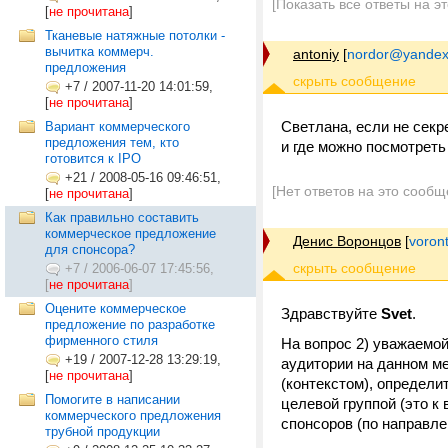
[Показать все ответы на э
[
не прочитана
]
Тканевые натяжные потолки -
вычитка коммерч.
antoniy
[
nordor@yandex
предложения
+7
/
2007-11-20 14:01:59,
[
не прочитана
]
Светлана, если не секр
Вариант коммерческого
предложения тем, кто
и где можно посмотреть
готовится к IPO
+21
/
2008-05-16 09:46:51,
[Нет ответов на это сообщ
[
не прочитана
]
Как правильно составить
коммерческое предложение
Денис Воронцов
[
voron
для спонсора?
+7
/
2006-06-07 17:45:56,
[
не прочитана
]
Оцените коммерческое
Здравствуйте
Svet
.
предложение по разработке
фирменного стиля
На вопрос 2) уважаемой
+19
/
2007-12-28 13:29:19,
аудитории на данном м
[
не прочитана
]
(контекстом), определи
Помогите в написании
целевой группой (это к
коммерческого предложения
спонсоров (по направле
трубной продукции