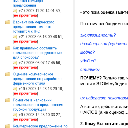
вычитка коммерч.
предложения
+7
/
2007-11-20 14:01:59,
- это пока оценка заин
[
не прочитана
]
Вариант коммерческого
Поэтому необходимо ко
предложения тем, кто
готовится к IPO
эксклюзивность?
+21
/
2008-05-16 09:46:51,
[
не прочитана
]
дизайнерская (художес
Как правильно составить
модно?
коммерческое предложение
для спонсора?
удобно?
+7
/
2006-06-07 17:45:56,
[
не прочитана
]
стильно?
Оцените коммерческое
ПОЧЕМУ?
Только так, 
предложение по разработке
фирменного стиля
могли в ЭТОМ «убедитьс
+19
/
2007-12-28 13:29:19,
[
не прочитана
]
их надевают некоторы
Помогите в написании
коммерческого предложения
А вот это, действитель
трубной продукции
ФАКТОВ (а не оценок)
+9
/
2008-12-25 10:33:27,
[
не прочитана
]
2. Кому Вы хотите ад
Коммерческое предложение по