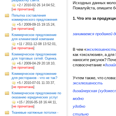
разработку сайта.
Исходных данных мол
+2
/
2010-02-26 14:04:52,
Пожалуйста, опишите б
[
не прочитана
]
Попытка составления
1. Что это за продукц
коммерческого предложения
+5
/
2009-09-15 19:15:24,
[
не прочитана
]
занимаемся продажей д
Коммерческое предложение
для клининговой компании
+11
/
2011-12-08 13:52:01,
[
не прочитана
]
В чем «
эксклюзивност
Коммерческое предложение
как «эксклюзив», а для
для торговых сетей. Оценка.
наносите рисунок? Поч
+6
/
2009-04-29 20:18:10,
словосочетание «
дизай
[
не прочитана
]
Коммерческое предложение
Учтем также, что слова:
для ресторанов - что не так?
+5
/
2010-07-01 11:33:37,
эксклюзивность
[
не прочитана
]
дизайнерская (художес
Коммерческое предложение по
оказанию юридических услуг
модно
+15
/
2016-05-18 16:44:11,
удобно
[
не прочитана
]
Тканевые натяжные потолки -
стильно