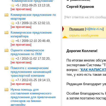
"Коммерческое предложение"
+5
/
2011-09-25 13:13:18,
Сергей Куранов
[
не прочитана
]
Коммерческое предложение по
[Нет ответов на это сообщ
квартирам
+3
/
2009-11-25 12:02:13,
[
не прочитана
]
Редакция
[
ri@triz-ri.ru
]
Коммерческое предложение
копирайтера
+6
/
2009-12-10 20:46:49,
[
не прочитана
]
Оцените коммерческое
Дорогие Коллеги!
предложение по ЛКМ
+2
/
2010-11-02 17:32:20,
По итогам многих обсуж
[
не прочитана
]
экспертами Системы "Т
Помогите с коммерческим
вопрос:
"
КАК НАПИСА
предложением начинающей
тех, у кого есть такая з
транспортной компании
+7
/
2012-01-25 19:14:13,
Редакция благодарит 
[
не прочитана
]
Нужна помощь для
Особая благодарность 
составления коммерческого
предложение для привлечения
а затем поэтапно поста
спонсоров на бикини-
автомойку