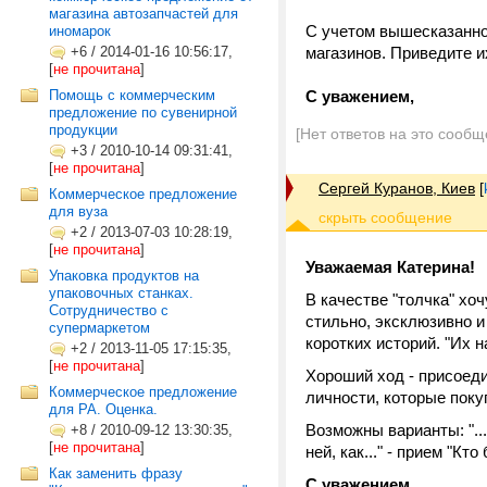
магазина автозапчастей для
С учетом вышесказанног
иномарок
+6
/
2014-01-16 10:56:17,
магазинов. Приведите и
[
не прочитана
]
Помощь с коммерческим
С уважением,
предложение по сувенирной
продукции
[Нет ответов на это сообщ
+3
/
2010-10-14 09:31:41,
[
не прочитана
]
Сергей Куранов, Киев
[
Коммерческое предложение
для вуза
+2
/
2013-07-03 10:28:19,
[
не прочитана
]
Уважаемая Катерина!
Упаковка продуктов на
упаковочных станках.
В качестве "толчка" хо
Сотрудничество с
стильно, эксклюзивно и 
супермаркетом
коротких историй. "Их н
+2
/
2013-11-05 17:15:35,
[
не прочитана
]
Хороший ход - присоеди
Коммерческое предложение
личности, которые пок
для РА. Оценка.
Возможны варианты: "...
+8
/
2010-09-12 13:30:35,
[
не прочитана
]
ней, как..." - прием "Кт
Как заменить фразу
С уважением,