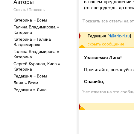
Авторы
в нашем предложении з
(от спецодежды до про
Скрыть / Показать
Катерина » Всем
[Показать все ответы на э
Галина Владимирова »
Катерина
Редакция
[
ri@triz-ri.ru
]
Катерина » Галина
Владимирова
Галина Владимирова »
Катерина
Уважаемая Лина!
Сергей Куранов, Киев »
Катерина
Прочитайте, пожалуйст
Редакция » Всем
Спасибо,
Лина » Всем
Редакция » Лина
[Нет ответов на это сообщ