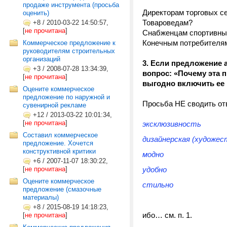
продаже инструмента (просьба
Директорам торговых се
оценить)
Товароведам?
+8
/
2010-03-22 14:50:57,
[
не прочитана
]
Снабженцам спортивных
Конечным потребителям
Коммерческое предложение к
руководителям строительных
организаций
3. Если предложение 
+3
/
2008-07-28 13:34:39,
вопрос: «Почему эта 
[
не прочитана
]
выгодно включить ее 
Оцените коммерческое
предложение по наружной и
Просьба НЕ сводить отв
сувенирной рекламе
+12
/
2013-03-22 10:01:34,
[
не прочитана
]
эксклюзивность
Составил коммерческое
дизайнерская (художес
предложение. Хочется
конструктивной критики
модно
+6
/
2007-11-07 18:30:22,
[
не прочитана
]
удобно
Оцените коммерческое
стильно
предложение (смазочные
материалы)
+8
/
2015-08-19 14:18:23,
ибо… см. п. 1.
[
не прочитана
]