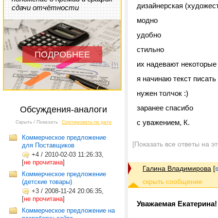
дизайнерская (художес
сдачи отчётности
модно
удобно
стильно
ПОДРОБНЕЕ
их надевают некоторые
я начинаю текст писать 
нужен толчок :)
заранее спасибо
Обсуждения-аналоги
с уважением, К.
Скрыть / Показать
Сортировать по дате
Коммерческое предложение
[Показать все ответы на э
для Поставщиков
+4
/
2010-02-03 11:26:33,
[
не прочитана
]
Галина Владимирова
[
Коммерческое предложение
(детские товары)
+3
/
2008-11-24 20:06:35,
[
не прочитана
]
Уважаемая Екатерина!
Коммерческое предложение на