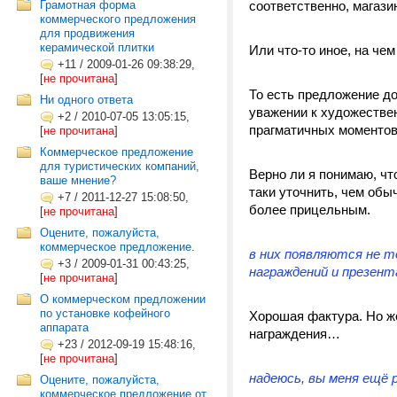
Грамотная форма
соответственно, магаз
коммерческого предложения
для продвижения
керамической плитки
Или что-то иное, на че
+11
/
2009-01-26 09:38:29,
[
не прочитана
]
То есть предложение д
Ни одного ответа
уважении к художествен
+2
/
2010-07-05 13:05:15,
прагматичных моментов.
[
не прочитана
]
Коммерческое предложение
для туристических компаний,
Верно ли я понимаю, ч
ваше мнение?
таки уточнить, чем об
+7
/
2011-12-27 15:08:50,
более прицельным.
[
не прочитана
]
Оцените, пожалуйста,
коммерческое предложение.
в них появляются не т
+3
/
2009-01-31 00:43:25,
награждений и презента
[
не прочитана
]
О коммерческом предложении
по установке кофейного
Хорошая фактура. Но ж
аппарата
награждения…
+23
/
2012-09-19 15:48:16,
[
не прочитана
]
надеюсь, вы меня ещё 
Оцените, пожалуйста,
коммерческое предложение от