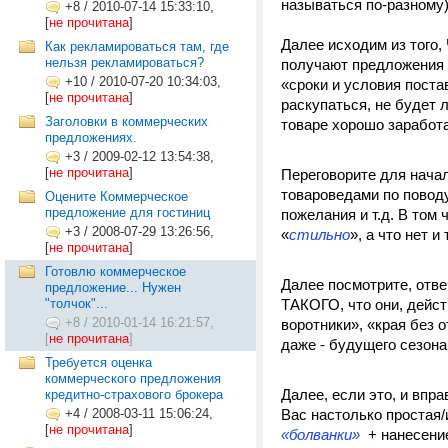
называться по-разному)
+8
/
2010-07-14 15:33:10,
[
не прочитана
]
Далее исходим из того,
Как рекламироваться там, где
нельзя рекламироваться?
получают предложения 
+10
/
2010-07-20 10:34:03,
«сроки и условия поста
[
не прочитана
]
раскупаться, не будет 
Заголовки в коммерческих
товаре хорошо заработат
предложениях.
+3
/
2009-02-12 13:54:38,
[
не прочитана
]
Переговорите для начал
товароведами по повод
Оцените Коммерческое
предложение для гостиниц
пожелания и т.д. В том 
+3
/
2008-07-29 13:26:56,
«
стильно
», а что нет и т
[
не прочитана
]
Готовлю коммерческое
Далее посмотрите, отв
предложение... Нужен
"толчок"...
ТАКОГО, что они, дейст
+8
/
2010-01-14 16:21:57,
воротники», «края без 
[
не прочитана
]
даже - будущего сезон
Требуется оценка
коммерческого предложения
Далее, если это, и впра
кредитно-страхового брокера
+4
/
2008-03-11 15:06:24,
Вас настолько простая/
[
не прочитана
]
«болванки»
+ нанесение 