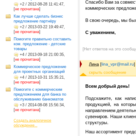
Спасибо Вам за совмес
+2
/
2012-08-28 11:41:47,
коммерческих предложе
[
не прочитана
]
Как лучше сделать бизнес
В свою очередь, мы бы
предложение партнёру
+2
/
2013-03-22 19:49:47,
[
не прочитана
]
С уважением,
Помогите правильно составить
ком. предложение - детские
товары
[Нет ответов на это сообщ
+4
/
2013-09-18 21:00:35,
[
не прочитана
]
Лина
[
lina_vpr@mail.ru
]
Коммерческое предложение
для проектных организаций
+4
/
2013-10-31 15:35:21,
[
не прочитана
]
Всем добрый день!
Помогите с коммерческим
предложением для банка по
Подскажите, как напи
обслуживанию банкоматов
продукцией, на котор
+3
/
2014-08-08 15:56:34,
[
не прочитана
]
направлением деятельн
сувениров. Наши клиен
Создать аналогичное
структуры.
обсуждение...
Наш ассортимент предс