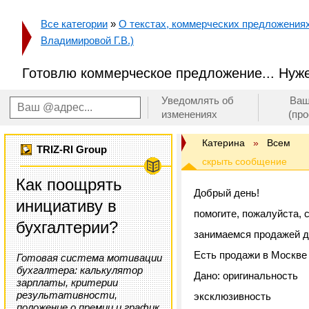
Все категории
»
О текстах, коммерческих предложениях 
Владимировой Г.В.)
Готовлю коммерческое предложение... Нужен
Уведомлять об
Ваш
изменениях
(пр
Катерина
»
Всем
TRIZ-RI Group
Как поощрять
Добрый день!
инициативу в
помогите, пожалуйста, 
бухгалтерии?
занимаемся продажей д
Есть продажи в Москве 
Готовая система мотивации
бухгалтера: калькулятор
Дано: оригинальность
зарплаты, критерии
результативности,
эксклюзивность
положение о премии и график