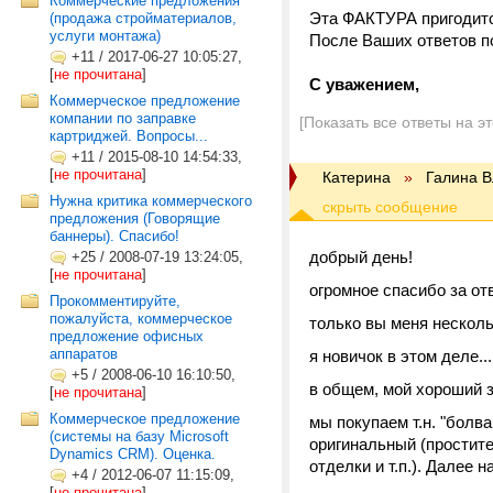
Коммерческие предложения
Эта ФАКТУРА пригодитс
(продажа стройматериалов,
услуги монтажа)
После Ваших ответов по
+11
/
2017-06-27 10:05:27,
[
не прочитана
]
С уважением,
Коммерческое предложение
компании по заправке
[Показать все ответы на э
картриджей. Вопросы...
+11
/
2015-08-10 14:54:33,
[
не прочитана
]
Катерина
»
Галина 
Нужна критика коммерческого
предложения (Говорящие
баннеры). Спасибо!
добрый день!
+25
/
2008-07-19 13:24:05,
[
не прочитана
]
огромное спасибо за отв
Прокомментируйте,
пожалуйста, коммерческое
только вы меня несколь
предложение офисных
аппаратов
я новичок в этом деле...
+5
/
2008-06-10 16:10:50,
в общем, мой хороший з
[
не прочитана
]
Коммерческое предложение
мы покупаем т.н. "болва
(системы на базу Microsoft
оригинальный (простите
Dynamics CRM). Оценка.
отделки и т.п.). Далее
+4
/
2012-06-07 11:15:09,
[
не прочитана
]