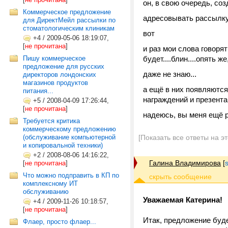
он, в свою очередь, со
Коммерческое предложение
адресовывать рассылку
для ДиректМейл рассылки по
стоматологическим клиникам
вот
+4
/
2009-05-06 18:19:07,
[
не прочитана
]
и раз мои слова говорят
Пишу коммерческое
будет....блин....опять 
предложение для русских
даже не знаю...
директоров лондонских
магазинов продуктов
а ещё в них появляются
питания...
награждений и презента
+5
/
2008-04-09 17:26:44,
[
не прочитана
]
надеюсь, вы меня ещё р
Требуется критика
коммерческому предложению
(обслуживание компьютерной
[Показать все ответы на э
и копировальной техники)
+2
/
2008-08-06 14:16:22,
Галина Владимирова
[
[
не прочитана
]
Что можно подправить в КП по
комплексному ИТ
обслуживанию
Уважаемая Катерина!
+4
/
2009-11-26 10:18:57,
[
не прочитана
]
Итак, предложение буде
Флаер, просто флаер...