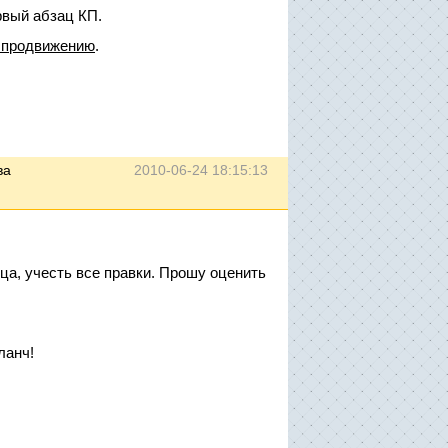
рвый абзац КП.
 продвижению
.
ва
2010-06-24 18:15:13
ца, учесть все правки. Прошу оценить
ланч!