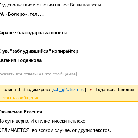
С удовольствием ответим на все Ваши вопросы
РА «Болеро», тел. ...
Заранее благодарна за советы.
С ув. "заблудившийся" копирайтер
Евгения Годенкова
оказать все ответы на это сообщение]
Галина В. Владимирова
[
sch_gl@triz-ri.ru
]
»
Годенкова Евгения
Уважаемая Евгения!
По сути верно. И стилистически неплохо.
ОТЛИЧАЕТСЯ, во всяком случае, от других текстов.