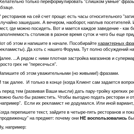
Желательно только переформулировать "слишком умные" фразы 
абзаце.
У ресторанов на сей счет проще: есть часы относительного "затиш
случайно зашедших. А вечером, наоборот, наплыв посетителей. И
мест, где можно посидеть. Вот и мается каждое заведение - как
заполняемость столиков в разное время суток и чего бы еще прид
Вот об этом и напишите в начале. Пособирайте
характерных фра
рекламисты). Да хоть с нашего Форума. Тут полно обсуждений 
Далее. ...А рядом с ними плотная застройка магазинов и суперма
просто грех не "пересечься".
Напишите об этом уважительными (но живыми!) фразами.
И так далее. И только в конце (когда Клиент сам задается вопр
А перед тем (развивая Ваши мысли) дать пару-тройку крепких р
можно было бы разместить. Чтобы выгодно подать ресторан и от
"например". Если их рекламист не додумался. Или иной вариант,
Когда перепишете текст, зайдите в четыре-пять ресторанов и пок
"продвиженцу" на предмет: почему они
НЕ воспользовались
бы
Ну, например: