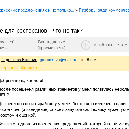
ерческих предложениях и не только...
»
Разборы ряда коммерчес
 для ресторанов - что не так?
лять об
Ваши данные
в избранные тем
ниях
(просмотреть)
Годенкова Евгения
[
godenkova@mail.ru
]
»
Всем
Добрый день, коллеги!
После посещения различных тренингов у меня появилась небол
HELP!
До тренингов по копирайтингу у меня было одно видение о напи
после - оно (это видение) совсем запуталось. Технику нужно ус
советом и оценкой.
Вот текст одного из последних предложений, который наши мен