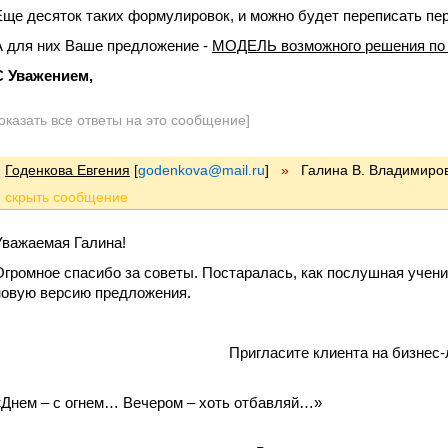
Еще десяток таких формулировок, и можно будет переписать пе
А для них Ваше предложение -
МОДЕЛЬ возможного решения по
С Уважением,
оказать все ответы на это сообщение]
Годенкова Евгения
[
godenkova@mail.ru
]
»
Галина В. Владимиро
Уважаемая Галина!
Огромное спасибо за советы. Постаралась, как послушная учени
новую версию предложения.
Пригласите клиента на бизнес-
«Днем – с огнем… Вечером – хоть отбавляй…»