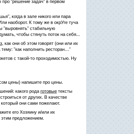
про "решение задач" в первом
ья", когда в зале никого или пара
ли наоборот. К тому же в окрУге туча
 бы "выровнять" стабильную
умать, чтобы стянуть поток на себя...
з
, как они об этом говорят (они или их
на тему: "как наполнить ресторан…"
ркетов с такой-то проходимостью. Ну
осом цены) напишите про цены.
ешений: какого рода
готовые
тексты
строиться от других. В качестве
 который они сами пожелают.
ажите его Хозяину и/или их
 этим предложением.