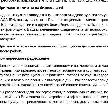
в рестораны, подскажите ЧТО В НЕМ НЕ ТАК? КАК ЕГО УЛУЧШ
Пригласите клиента на бизнес-ланч!
Задача
«вкусно пообедать»
или
«провести деловую встречу»
ЗАДАЧЕЙ, потому как многие Ваши потенциальные клиенты про
в Вашем заведении и в других ближайших заведениях. Тысячи п
центров рядом с Вашим заведением озадаченны этим вопросом
клиентам найти решение этой задачи – выбрать место для бизн
заведение!
Пригласите их в свое заведение с помощью аудио-рекламы
в
своего района.
Коммерческое предложение
Наша компания занимается изготовлением и размещением аудио
Украины. Как правило, посетители супермаркетов и крупных тор
группа Ваших потенциальных клиентов, которая по будням задае
ланч, а в вечернее время и в выходные дни – как провести свой д
возможность сделать этих посетителей своими клиентами – необ
Мы разработаем для Вас эффективную рекламную кампанию, п
ближайших к Вам магазинов, разработаем эффективное и яркое
спектр услуг по привлечению клиентов по очень доступным сез