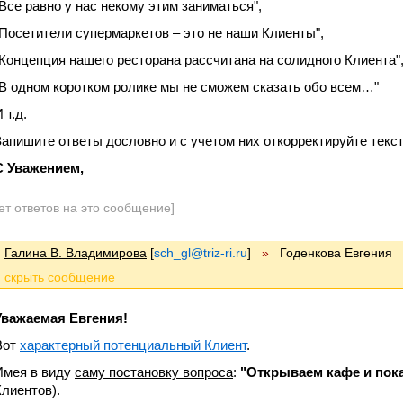
"Все равно у нас некому этим заниматься",
"Посетители супермаркетов – это не наши Клиенты",
"Концепция нашего ресторана рассчитана на солидного Клиента"
"В одном коротком ролике мы не сможем сказать обо всем…"
 т.д.
Запишите ответы дословно и с учетом них откорректируйте текст
С Уважением,
ет ответов на это сообщение]
Галина В. Владимирова
[
sch_gl@triz-ri.ru
]
»
Годенкова Евгения
Уважаемая Евгения!
Вот
характерный потенциальный Клиент
.
Имея в виду
саму постановку вопроса
:
"Открываем кафе и пока
Клиентов).