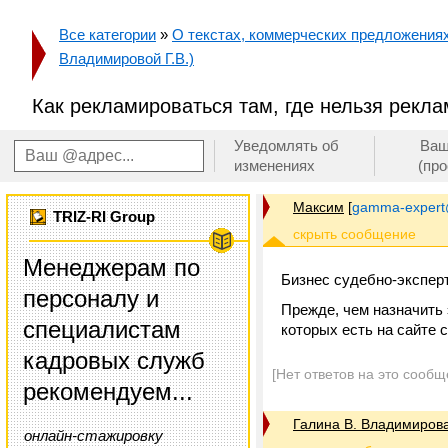
Все категории
»
О текстах, коммерческих предложениях 
Владимировой Г.В.)
Как рекламироваться там, где нельзя рекл
Уведомлять об
Ваш
изменениях
(пр
Максим
[
gamma-expert
TRIZ-RI Group
Менеджерам по
Бизнес судебно-эксперт
персоналу и
Прежде, чем назначить 
специалистам
которых есть на сайте 
кадровых служб
[Нет ответов на это сообщ
рекомендуем...
Галина В. Владимиров
онлайн-стажировку