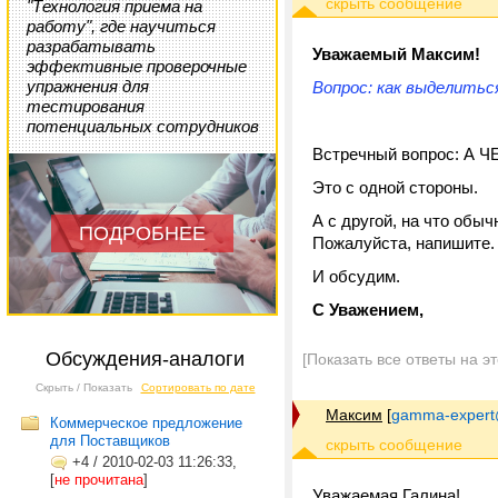
"Технология приема на
работу", где научиться
разрабатывать
Уважаемый Максим!
эффективные проверочные
упражнения для
Вопрос: как выделитьс
тестирования
потенциальных сотрудников
Встречный вопрос: А 
Это с одной стороны.
А с другой, на что об
ПОДРОБНЕЕ
Пожалуйста, напишите.
И обсудим.
С Уважением,
Обсуждения-аналоги
[Показать все ответы на э
Скрыть / Показать
Сортировать по дате
Максим
[
gamma-expert
Коммерческое предложение
для Поставщиков
+4
/
2010-02-03 11:26:33,
[
не прочитана
]
Уважаемая Галина!