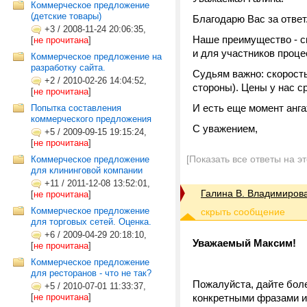
Коммерческое предложение
(детские товары)
Благодарю Вас за ответ
+3
/
2008-11-24 20:06:35,
Наше преимущество - ск
[
не прочитана
]
и для участников проце
Коммерческое предложение на
разработку сайта.
Судьям важно: скорость
+2
/
2010-02-26 14:04:52,
стороны). Цены у нас с
[
не прочитана
]
И есть еще момент анга
Попытка составления
коммерческого предложения
С уважением,
+5
/
2009-09-15 19:15:24,
[
не прочитана
]
[Показать все ответы на э
Коммерческое предложение
для клининговой компании
+11
/
2011-12-08 13:52:01,
Галина В. Владимиров
[
не прочитана
]
Коммерческое предложение
для торговых сетей. Оценка.
+6
/
2009-04-29 20:18:10,
Уважаемый Максим!
[
не прочитана
]
Коммерческое предложение
для ресторанов - что не так?
Пожалуйста, дайте бол
+5
/
2010-07-01 11:33:37,
[
не прочитана
]
конкретными фразами и 