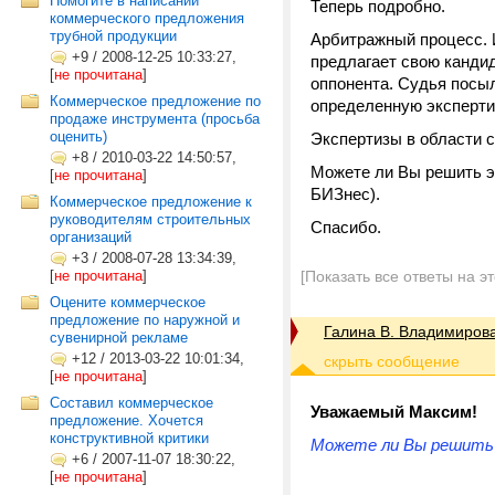
Помогите в написании
Теперь подробно.
коммерческого предложения
трубной продукции
Арбитражный процесс. И
+9
/
2008-12-25 10:33:27,
предлагает свою кандид
[
не прочитана
]
оппонента. Судья посыл
Коммерческое предложение по
определенную эксперти
продаже инструмента (просьба
оценить)
Экспертизы в области с
+8
/
2010-03-22 14:50:57,
Можете ли Вы решить э
[
не прочитана
]
БИЗнес).
Коммерческое предложение к
руководителям строительных
Спасибо.
организаций
+3
/
2008-07-28 13:34:39,
[
не прочитана
]
[Показать все ответы на э
Оцените коммерческое
предложение по наружной и
Галина В. Владимиров
сувенирной рекламе
+12
/
2013-03-22 10:01:34,
[
не прочитана
]
Составил коммерческое
Уважаемый Максим!
предложение. Хочется
конструктивной критики
Можете ли Вы решить 
+6
/
2007-11-07 18:30:22,
[
не прочитана
]