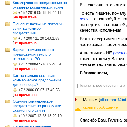
Коммерческое предложение по
Вы, сказали, что хотит
оказанию юридических услуг
+15
/
2016-05-18 16:44:11,
То есть пишите, пожал
[
не прочитана
]
всех...,
а попробуйте пр
Тканевые натяжные потолки -
экспертиза, сколько её
вычитка коммерч.
качества исполнения.
предложения
+7
/
2007-11-20 14:01:59,
Если "ассортимент эксп
[
не прочитана
]
часто заказываемой эк
Вариант коммерческого
Аналогично - НЕ
регали
предложения тем, кто
какие регалии у Ваших
готовится к IPO
желательно знать, расп
+21
/
2008-05-16 09:46:51,
[
не прочитана
]
С Уважением,
Как правильно составить
коммерческое предложение
для спонсора?
[Показать все ответы на э
+7
/
2006-06-07 17:45:56,
[
не прочитана
]
Максим
[
officeman@list
Оцените коммерческое
предложение по разработке
фирменного стиля
+19
/
2007-12-28 13:29:19,
Спасибо Вам, Галина, з
[
не прочитана
]