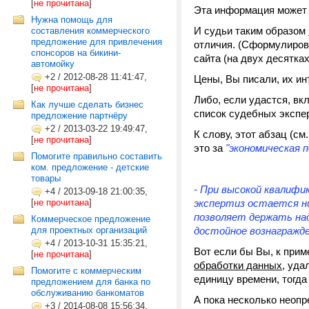
[
не прочитана
]
Эта информация может 
Нужна помощь для
И судьи таким образом
составления коммерческого
предложение для привлечения
отличия. (Сформулиров
спонсоров на бикини-
сайта (на двух десятках 
автомойку
+2
/
2012-08-28 11:41:47,
Цены, Вы писали, их и
[
не прочитана
]
Либо, если удастся, в
Как лучше сделать бизнес
список судебных экспе
предложение партнёру
+2
/
2013-03-22 19:49:47,
К слову, этот абзац (см
[
не прочитана
]
это за
"экономическая 
Помогите правильно составить
ком. предложение - детские
товары
- При высокой квалиф
+4
/
2013-09-18 21:00:35,
[
не прочитана
]
экспертиз остается н
позволяет держать на
Коммерческое предложение
для проектных организаций
достойное вознагражде
+4
/
2013-10-31 15:35:21,
Вот если бы Вы, к прим
[
не прочитана
]
обработки данных
, уда
Помогите с коммерческим
единицу времени, тогда
предложением для банка по
обслуживанию банкоматов
А пока несколько неопр
+3
/
2014-08-08 15:56:34,