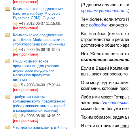
[
не прочитана
]
(В данном случае - вы
Коммерческое предложение
продаем уверенность".
(системы на базу Microsoft
Dynamics CRM). Оценка.
Тем более, если этого 
+4
/
2012-06-07 11:15:09,
все
подробно
изложено.
[
не прочитана
]
Вот и сейчас (вместо к
Коммерческое предложение
строительства и регалий
для ДиректМейл рассылки по
стоматологическим клиникам
достаточно общего хара
+4
/
2009-05-06 18:19:07,
Нет. Желательно загот
[
не прочитана
]
выполнения эксперти
Пишу коммерческое
предложение для русских
Если в Вашей Компании
директоров лондонских
вызывают вопросов, то 
магазинов продуктов
питания...
Они могут идти кратким
+5
/
2008-04-09 17:26:44,
компаний, который прос
[
не прочитана
]
Требуется критика
Либо ими может "открыв
коммерческому предложению
заголовка
"Независимая
(обслуживание компьютерной
можно было бы уже не 
и копировальной техники)
+2
/
2008-08-06 14:16:22,
Таким образом, задача 
[
не прочитана
]
И если нет никаких
про
Что можно подправить в КП по