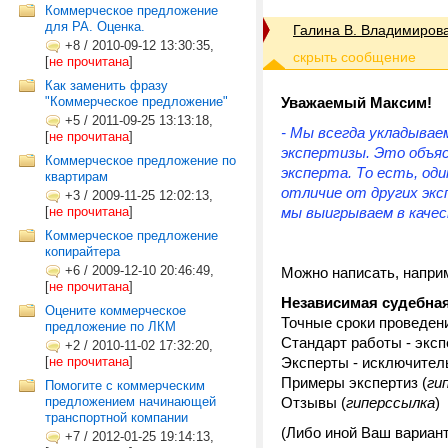
Коммерческое предложение
для РА. Оценка.
Галина В. Владимиров
+8
/
2010-09-12 13:30:35,
[
не прочитана
]
Как заменить фразу
"Коммерческое предложение"
Уважаемый Максим!
+5
/
2011-09-25 13:13:18,
- Мы всегда укладывае
[
не прочитана
]
экспертизы. Это объя
Коммерческое предложение по
эксперта. То есть, од
квартирам
отличие от других экс
+3
/
2009-11-25 12:02:13,
[
не прочитана
]
мы выигрываем в качес
Коммерческое предложение
копирайтера
+6
/
2009-12-10 20:46:49,
Можно написать, наприм
[
не прочитана
]
Независимая судебная
Оцените коммерческое
Точные сроки проведен
предложение по ЛКМ
Стандарт работы - эксп
+2
/
2010-11-02 17:32:20,
[
не прочитана
]
Эксперты - исключител
Примеры экспертиз (
ги
Помогите с коммерческим
предложением начинающей
Отзывы (
гиперссылка
)
транспортной компании
(Либо иной Ваш вариант
+7
/
2012-01-25 19:14:13,