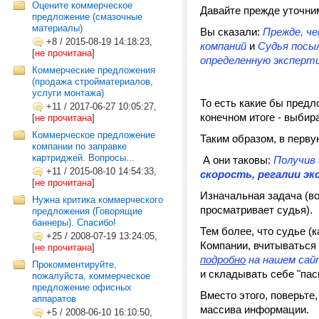
Оцените коммерческое
Давайте прежде уточни
предложение (смазочные
материалы)
Вы сказали:
Прежде, че
+8
/
2015-08-19 14:18:23,
компаний
и
Судья посыл
[
не прочитана
]
определенную эксперти
Коммерческие предложения
(продажа стройматериалов,
услуги монтажа)
То есть какие бы предл
+11
/
2017-06-27 10:05:27,
конечном итоге - выбир
[
не прочитана
]
Коммерческое предложение
Таким образом, в перв
компании по заправке
картриджей. Вопросы...
А они таковы:
Получив
+11
/
2015-08-10 14:54:33,
скорость, регалии эк
[
не прочитана
]
Изначальная задача (в
Нужна критика коммерческого
просматривает судья).
предложения (Говорящие
баннеры). Спасибо!
Тем более, что судье (
+25
/
2008-07-19 13:24:05,
Компании, вчитываться
[
не прочитана
]
подробно
на нашем сай
Прокомментируйте,
и складывать себе "пас
пожалуйста, коммерческое
предложение офисных
Вместо этого, поверьте
аппаратов
массива информации.
+5
/
2008-06-10 16:10:50,