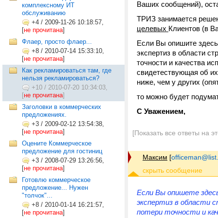
Ваших сообщений), оста
комплексному ИТ
обслуживанию
ТРИЗ занимается реш
+4
/
2009-11-26 10:18:57,
целевых
Клиентов (в В
[
не прочитана
]
Флаер, просто флаер...
Если Вы опишите здесь 
+8
/
2010-07-14 15:33:10,
экспертиз в области ст
[
не прочитана
]
точности и качества ис
Как рекламироваться там, где
свидетествующая об их 
нельзя рекламироваться?
ниже, чем у других (опя
+10
/
2010-07-20 10:34:03,
[
не прочитана
]
то можно будет подума
Заголовки в коммерческих
С Уважением,
предложениях.
+3
/
2009-02-12 13:54:38,
[
не прочитана
]
[Показать все ответы на э
Оцените Коммерческое
предложение для гостиниц
Максим
[
officeman@list
+3
/
2008-07-29 13:26:56,
[
не прочитана
]
Готовлю коммерческое
предложение... Нужен
Если Вы опишете здесь
"толчок"...
экспертиз в области с
+8
/
2010-01-14 16:21:57,
потери точности и кач
[
не прочитана
]