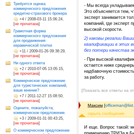
Требуется оценка
- Мы всегда укладываем
коммерческого предложения
Это объясняется тем, ч
кредитно-страхового брокера
эксперт занимается тол
+4
/
2008-03-11 15:06:24,
компаний, где эксперт 
[
не прочитана
]
высокой скорости.
Грамотная форма
коммерческого предложения
2) каковы регалии Ваш
для продвижения
квалификации в этих во
керамической плитки
без потери качества э
+11
/
2009-01-26 09:38:29,
[
не прочитана
]
- При высокой квалифи
Ни одного ответа
остается ниже среднер
+2
/
2010-07-05 13:05:15,
надбавочную стоимость
[
не прочитана
]
за работу.
Коммерческое предложение
для туристических компаний,
ваше мнение?
[Показать все ответы на э
+7
/
2011-12-27 15:08:50,
[
не прочитана
]
Максим
[
officeman@list
Оцените, пожалуйста,
коммерческое предложение.
+3
/
2009-01-31 00:43:25,
[
не прочитана
]
И еще. Вопрос такой: м
О коммерческом предложении
применению ТРИЗа в Би