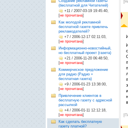
Создание рекламной газеты
[Н
(бесплатной для Читателей)
+11
/
2007-03-19 19:45:40,
[
не прочитана
]
Как молодой рекламной
бесплатной газете привлечь
рекламодателей?
+7
/
2006-12-17 02:11:03,
[
не прочитана
]
Информационно-новостийный,
но бесплатный проект (газета)
+21
/
2006-11-20 06:48:50,
[
не прочитана
]
Коммерческое предложение
для радио (Радио +
бесплатная газета)
+9
/
2006-01-23 13:38:00,
[
не прочитана
]
Привлечение клиентов в
бесплатную газету с адресной
рассылкой
+4
/
2006-01-11 12:12:18,
[
не прочитана
]
[П
Как сделать бесплатную
газету платной?