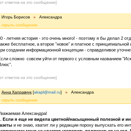
ет ответов на это сообщение]
Игорь Борисов
»
Александра
80 - летняя история - это очень много! - поэтому я бы делал 2 о
также бесплатное, а второе "новое" и платное с принципиальной 
при создании информационной концепции - справделивое уточнен
Если сложно совсем уйти от первого с условным названием "Искр
Плюс".
ет ответов на это сообщение]
Анна Каправчук
[
akapl@mail.ru
]
»
Александра
Уважаемая Александра!
1.
Если я еще не видела цветной/насыщенный полезной и и
газеты
и не знаю, хватит ли у редакции пороху выпускать его и
коврижками меня не удастся уговорить подписаться на год
.