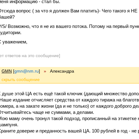
меня информацию - стал бы.
Отсюда вопрос ( за что я должен Вам платить)- Чего такого я НЕ 
Вашей?
P/S/ Возможно, что я не из вашего потока. Потому на первый пун
аудитории.
С уважением,
ет ответов на это сообщение]
GMN
[
gmn@nm.ru
]
»
Александра
К душе этой ЦА есть ещё такой ключик (дающий множество допо
"Наше издание отчисляет средства от каждого тиража на благотв
номера, а на закате жизни (да и не только) от каждого доброго д
Отчитывайтесь чаще не суммами, а делами.
Мою маму очень тронул такой подход, прописанный на этикетке 
шампуня.
Храните доверие и преданность вашей ЦА. 100 рублей в год - не 