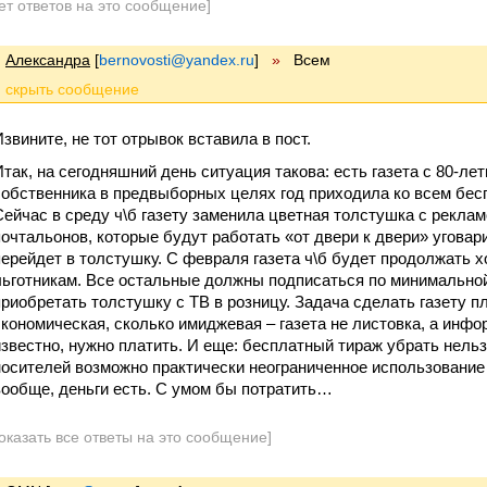
ет ответов на это сообщение]
Александра
[
bernovosti@yandex.ru
]
»
Всем
Извините, не тот отрывок вставила в пост.
Итак, на сегодняшний день ситуация такова: есть газета с 80-ле
собственника в предвыборных целях год приходила ко всем бесп
Сейчас в среду ч\б газету заменила цветная толстушка с рекла
почтальонов, которые будут работать «от двери к двери» угова
перейдет в толстушку. С февраля газета ч\б будет продолжать 
льготникам. Все остальные должны подписаться по минимальной 
приобретать толстушку с ТВ в розницу. Задача сделать газету п
экономическая, сколько имиджевая – газета не листовка, а инфо
известно, нужно платить. И еще: бесплатный тираж убрать нельз
носителей возможно практически неограниченное использование 
вообще, деньги есть. С умом бы потратить…
оказать все ответы на это сообщение]