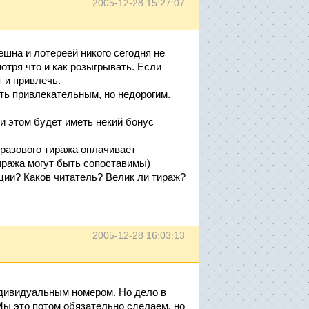
2005-12-28 15:27:07
ешна и лотереей никого сегодня не
отря что и как розыгрывать. Если
 и привлечь.
ть привлекательным, но недорогим.
и этом будет иметь некий бонус
 разового тиража оплачивает
иража могут быть сопоставимы)
иции? Каков читатель? Велик ли тираж?
2005-12-28 16:03:13
ндивидуальным номером. Но дело в
Мы это потом обязательно сделаем, но