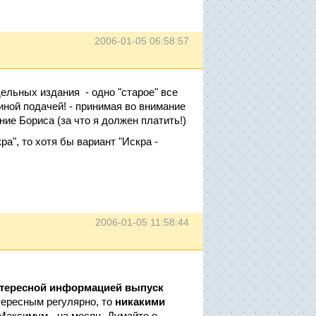
2006-01-05 06:58:57
тдельных издания - одно "старое" все
иной подачей! - принимая во внимание
ие Бориса (за что я должен платить!)
а", то хотя бы вариант "Искра -
2006-01-05 11:58:44
нтересной информацией выпуск
нтересным регулярно, то
никакими
 Максимум - на месяц. Думайте о