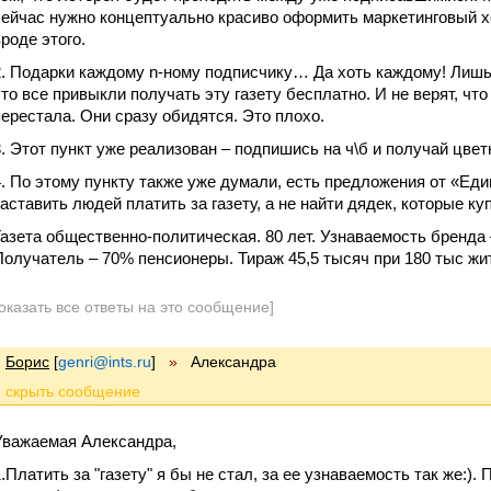
сейчас нужно концептуально красиво оформить маркетинговый ход
вроде этого.
Подарки каждому n-ному подписчику… Да хоть каждому! Лишь
что все привыкли получать эту газету бесплатно. И не верят, что
перестала. Они сразу обидятся. Это плохо.
Этот пункт уже реализован – подпишись на ч\б и получай цве
По этому пункту также уже думали, есть предложения от «Ед
заставить людей платить за газету, а не найти дядек, которые куп
Газета общественно-политическая. 80 лет. Узнаваемость бренда
Получатель – 70% пенсионеры. Тираж 45,5 тысяч при 180 тыс жи
оказать все ответы на это сообщение]
Борис
[
genri@ints.ru
]
»
Александра
Уважаемая Александра,
1.Платить за "газету" я бы не стал, за ее узнаваемость так же:)