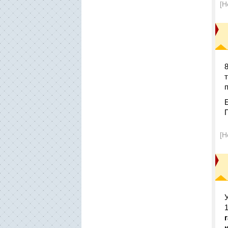
[Н
[Н