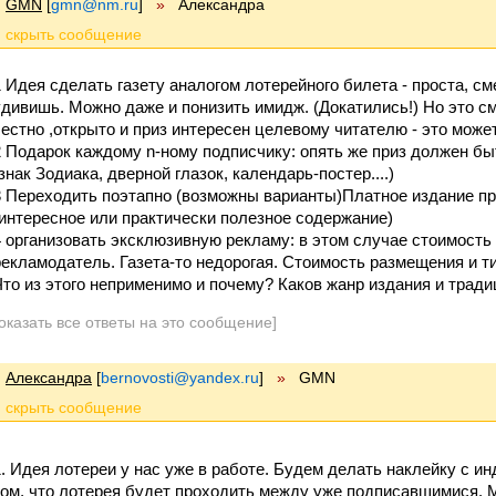
GMN
[
gmn@nm.ru
]
»
Александра
1 Идея сделать газету аналогом лотерейного билета - проста, см
удивишь. Можно даже и понизить имидж. (Докатились!) Но это см
честно ,открыто и приз интересен целевому читателю - это может
2 Подарок каждому n-ному подписчику: опять же приз должен бы
знак Зодиака, дверной глазок, календарь-постер....)
3 Переходить поэтапно (возможны варианты)Платное издание пр
(интересное или практически полезное содержание)
4 организовать эксклюзивную рекламу: в этом случае стоимость
рекламодатель. Газета-то недорогая. Стоимость размещения и т
Что из этого неприменимо и почему? Каков жанр издания и трад
оказать все ответы на это сообщение]
Александра
[
bernovosti@yandex.ru
]
»
GMN
Идея лотереи у нас уже в работе. Будем делать наклейку с и
том, что лотерея будет проходить между уже подписавшимися. 