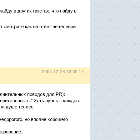
найду в других газетах, что найду в
кт смотрите как на ответ нецелевой
2005-12-28 16:39:17
лнительных поводов для PR):
орительность." Хоть рубль с каждого
ела душе теплее.
недорогого, но вполне хорошего
разорение.