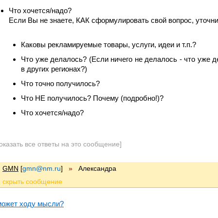
Что хочется/надо?
Если Вы не знаете, КАК сформулировать свой вопрос, уточни
Каковы рекламируемые товары, услуги, идеи и т.п.?
Что уже делалось? (Если ничего не делалось - что уже 
в других регионах?)
Что точно получилось?
Что НЕ получилось? Почему (подробно!)?
Что хочется/надо?
оказать все ответы на это сообщение]
GMN
[
gmn@nm.ru
]
»
Александра
может ходу мысли?