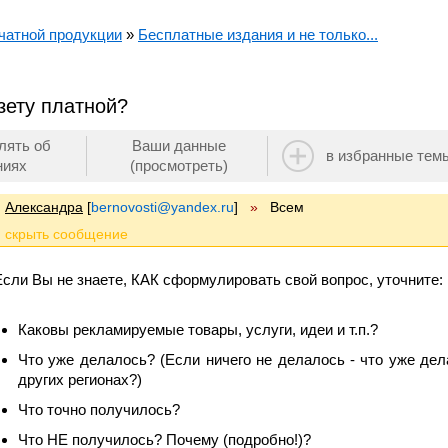
чатной продукции
»
Бесплатные издания и не только...
зету платной?
лять об
Ваши данные
в избранные тем
ниях
(просмотреть)
Александра
[
bernovosti@yandex.ru
]
»
Всем
Если Вы не знаете, КАК сформулировать свой вопрос, уточните:
Каковы рекламируемые товары, услуги, идеи и т.п.?
Что уже делалось? (Если ничего не делалось - что уже де
других регионах?)
Что точно получилось?
Что НЕ получилось? Почему (подробно!)?