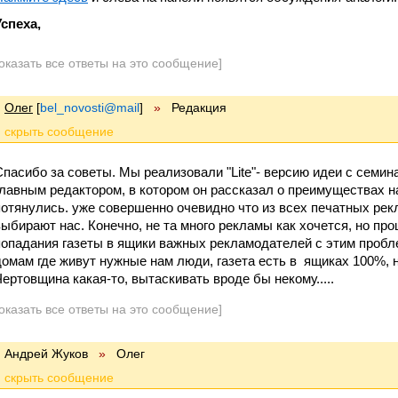
Успеха,
оказать все ответы на это сообщение]
Олег
[
bel_novosti@mail
]
»
Редакция
Спасибо за советы. Мы реализовали "Lite"- версию идеи с семи
главным редактором, в котором он рассказал о преимуществах 
потянулись. уже совершенно очевидно что из всех печатных ре
выбирают нас. Конечно, не та много рекламы как хочется, но пр
попадания газеты в ящики важных рекламодателей с этим пробл
домам где живут нужные нам люди, газета есть в ящиках 100%, но
Чертовщина какая-то, вытаскивать вроде бы некому.....
оказать все ответы на это сообщение]
Андрей Жуков
»
Олег