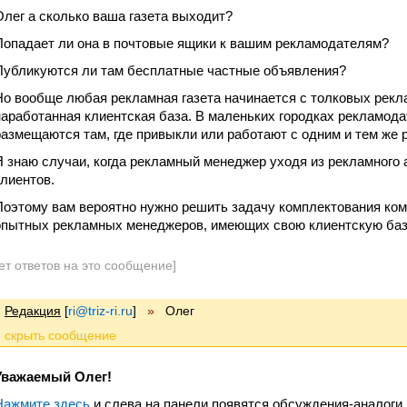
Олег а сколько ваша газета выходит?
Попадает ли она в почтовые ящики к вашим рекламодателям?
Публикуются ли там бесплатные частные объявления?
Но вообще любая рекламная газета начинается с толковых рекл
наработанная клиентская база. В маленьких городках рекламода
размещаются там, где привыкли или работают с одним и тем же
Я знаю случаи, когда рекламный менеджер уходя из рекламного а
клиентов.
Поэтому вам вероятно нужно решить задачу комплектования ко
опытных рекламных менеджеров, имеющих свою клиентскую баз
ет ответов на это сообщение]
Редакция
[
ri@triz-ri.ru
]
»
Олег
Уважаемый Олег!
Нажмите здесь
и слева на панели появятся обсуждения-аналоги.