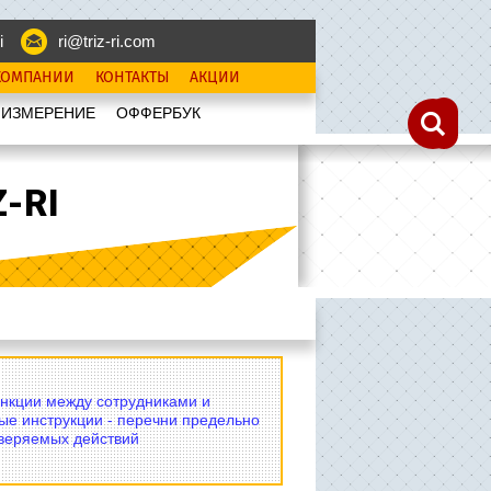
i
ri@triz-ri.com
КОМПАНИИ
КОНТАКТЫ
АКЦИИ
 ИЗМЕРЕНИЕ
OФФЕРБУК
-RI
нкции между сотрудниками и
ые инструкции - перечни предельно
оверяемых действий