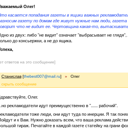
Уважаемый Олег!
Что касается попадания газеты в ящики важных рекламодател
разносим газету по домам где живут нужные нам люди, газета
говорит что не видит ее. Чертовщина какая-то, вытаскивать в
Одно из двух: либо "не видит" означает "выбрасывает не глядя", 
только до консьержки, а не до ящика.
Успеха,
ет ответов на это сообщение]
Станислав
[
thebest007@mail.ru
]
»
Олег
Здравствуйте, Олег.
..но рекламодатели идут преимущественно в "...... рабочий".
рекламодатели тоже люди, они идут туда по инерции. Я так поня
Пойдут и к Вам. Нужно доказать всем, что ваша реклама действ
большой тираж. Печатайте в каждой газете статейку на грани фол