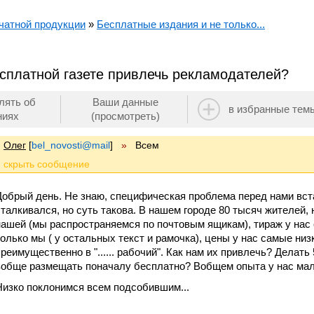
чатной продукции
»
Бесплатные издания и не только...
сплатной газете привлечь рекламодателей?
лять об
Ваши данные
в избранные тем
ниях
(просмотреть)
Олег
[
bel_novosti@mail
]
»
Всем
Добрый день. Не знаю, специфическая проблема перед нами вста
сталкивался, но суть такова. В нашем городе 80 тысяч жителей,
нашей (мы распространяемся по почтовым ящикам), тираж у нас
только мы ( у остальных текст и рамочка), цены у нас самые низ
преимущественно в "...... рабочий". Как нам их привлечь? Делат
вобще размещать поначалу бесплатно? Вобщем опыта у нас мал
Низко поклонимся всем подсобившим...