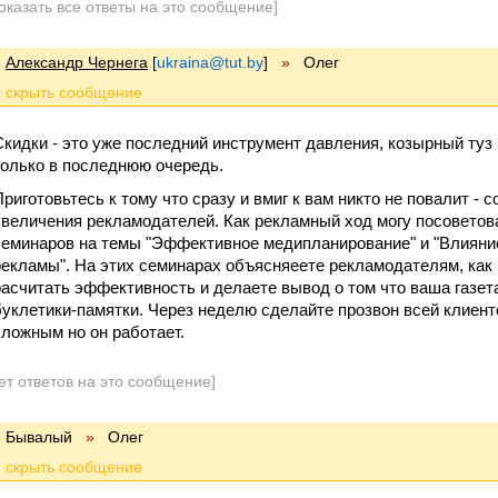
оказать все ответы на это сообщение]
Александр Чернега
[
ukraina@tut.by
]
»
Олег
Скидки - это уже последний инструмент давления, козырный туз
только в последнюю очередь.
Приготовьтесь к тому что сразу и вмиг к вам никто не повалит - 
увеличения рекламодателей. Как рекламный ход могу посоветов
семинаров на темы "Эффективное медипланирование" и "Влияни
рекламы". На этих семинарах объясняеете рекламодателям, как 
расчитать эффективность и делаете вывод о том что ваша газет
буклетики-памятки. Через неделю сделайте прозвон всей клиент
сложным но он работает.
ет ответов на это сообщение]
Бывалый
»
Олег