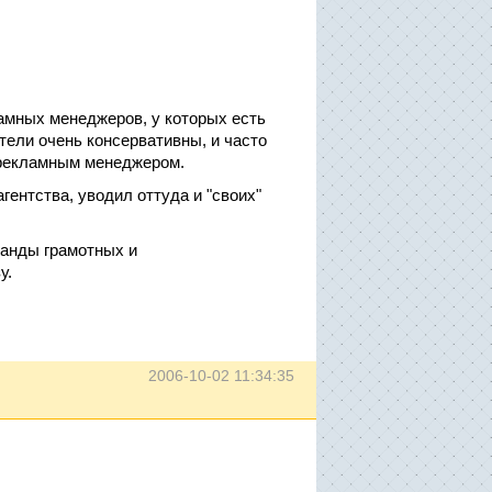
амных менеджеров, у которых есть
тели очень консервативны, и часто
 рекламным менеджером.
гентства, уводил оттуда и "своих"
манды грамотных и
у.
2006-10-02 11:34:35