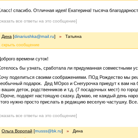
Класс! спасибо. Отличная идея! Екатерина! тысяча благодарност
оказать все ответы на это сообщение]
Дина
[
dinariushka@mail.ru
]
»
Татьяна
Доброго времени суток!
Хотелось бы узнать, сработала ли придуманная совместными у
Хочу поделиться своими соображениями. ПОд Рождество мы ре
необычный подарок. Дед МОроз и Снегурочка приедут к вам на 
и ваших деток, родственников и т.д. (7 посадочных мест) по город
КОроче, подарят настоящую сказку. Думаю, не каждый день наро
этого нужно просто прислать в редакцию веселую частушку. Вс
оказать все ответы на это сообщение]
Ольга Воропай
[
musss@bk.ru
]
»
Дина