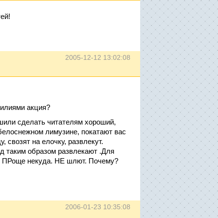
ей!
2005-12-12 13:02:08
силиями акция?
шили сделать читателям хороший,
белоснежном лимузине, покатают вас
у, свозят на елочку, развлекут.
д таким образом развлекают .Для
е. ПРоще некуда. НЕ шлют. Почему?
2006-01-23 10:35:08