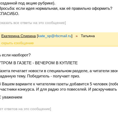
созданной под акцию рубрике).
Просьба: если идея нормальная, как её правильно оформить?
СПАСИБО.
оказать все ответы на это сообщение]
Екатерина Спирина
[
kate_sp@rbcmail.ru
]
»
Татьяна
А если наоборот?
УТРОМ В ГАЗЕТЕ - ВЕЧЕРОМ В КУПЛЕТЕ
Газета печатает новости в специальном разделе, а читатели зво
заданную тему. Победитель - получает приз.
В Вашем варианте к читателям газеты добавится 5 человек (побе
участники конкурса. И для радио это повеселей. И раскручивать
С уважением
ет ответов на это сообщение]