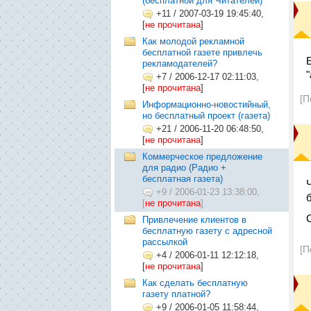
(бесплатной для Читателей)
+11
/
2007-03-19 19:45:40,
[
не прочитана
]
Как молодой рекламной
бесплатной газете привлечь
рекламодателей?
+7
/
2006-12-17 02:11:03,
[
не прочитана
]
[П
Информационно-новостийный,
но бесплатный проект (газета)
+21
/
2006-11-20 06:48:50,
[
не прочитана
]
Коммерческое предложение
для радио (Радио +
бесплатная газета)
+9
/
2006-01-23 13:38:00,
[
не прочитана
]
Привлечение клиентов в
бесплатную газету с адресной
рассылкой
[П
+4
/
2006-01-11 12:12:18,
[
не прочитана
]
Как сделать бесплатную
газету платной?
+9
/
2006-01-05 11:58:44,