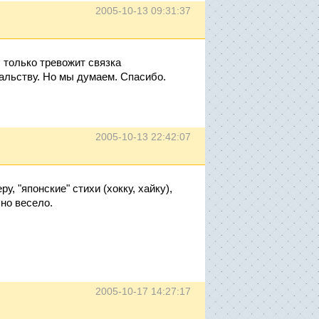
2005-10-13 09:31:37
 только тревожит связка
чальству. Но мы думаем. Спасибо.
2005-10-13 22:42:07
у, "японские" стихи (хокку, хайку),
чно весело.
2005-10-17 14:27:17