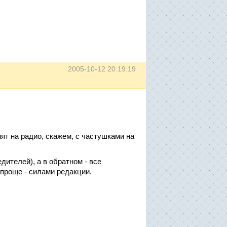
2005-10-12 20:19:19
нят на радио, скажем, с частушками на
дителей), а в обратном - все
 проще - силами редакции.