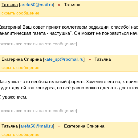
Татьяна
[
arefa50@mail.ru
]
»
Татьяна
Екатерина! Ваш совет принят коллетивом редакции, спасибо! нас
"аналитическая газета - частушка". Он может не понравиться на
оказать все ответы на это сообщение]
Екатерина Спирина
[
kate_sp@rbcmail.ru
]
»
Татьяна
Частушка - это необязательный формат. Замените его на, к пример
будет другой тон конкурса, но всё равно можно сделать достато
С уважением.
оказать все ответы на это сообщение]
Татьяна
[
arefa50@mail.ru
]
»
Екатерина Спирина