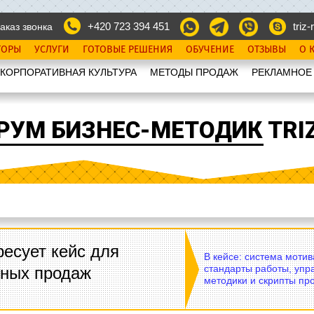
+420 723 394 451
triz-r
аказ звонка
ТОРЫ
УСЛУГИ
ГОТОВЫЕ РЕШЕНИЯ
ОБУЧЕНИЕ
ОТЗЫВЫ
О 
КОРПОРАТИВНАЯ КУЛЬТУРА
МЕТОДЫ ПРОДАЖ
РЕКЛАМНОЕ
РУМ БИЗНЕС-МЕТОДИК TRIZ
есует кейс для
В кейсе: система моти
стандарты работы, упр
вных продаж
методики и скрипты пр