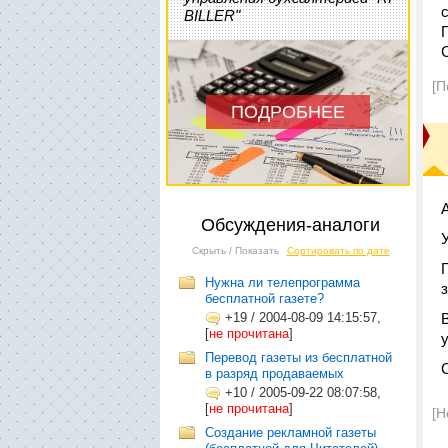
BILLER"
[П
ПОДРОБНЕЕ
Обсуждения-аналоги
Скрыть / Показать
Сортировать по дате
Нужна ли телепрограмма
бесплатной газете?
+19
/
2004-08-09 14:15:57,
[
не прочитана
]
Перевод газеты из бесплатной
в разряд продаваемых
+10
/
2005-09-22 08:07:58,
[
не прочитана
]
[Н
Создание рекламной газеты