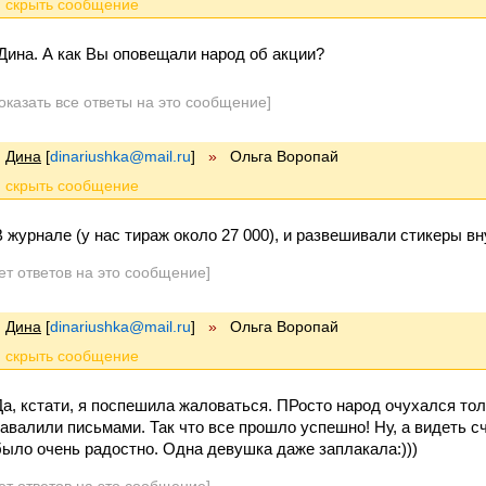
Дина. А как Вы оповещали народ об акции?
оказать все ответы на это сообщение]
Дина
[
dinariushka@mail.ru
]
»
Ольга Воропай
В журнале (у нас тираж около 27 000), и развешивали стикеры в
ет ответов на это сообщение]
Дина
[
dinariushka@mail.ru
]
»
Ольга Воропай
Да, кстати, я поспешила жаловаться. ПРосто народ очухался тол
завалили письмами. Так что все прошло успешно! Ну, а видеть 
было очень радостно. Одна девушка даже заплакала:)))