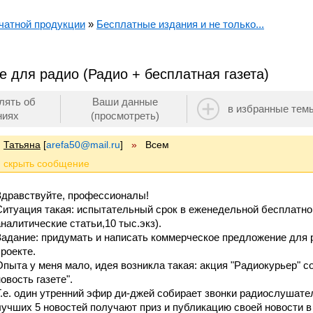
чатной продукции
»
Бесплатные издания и не только...
 для радио (Радио + бесплатная газета)
лять об
Ваши данные
в избранные тем
ниях
(просмотреть)
Татьяна
[
arefa50@mail.ru
]
»
Всем
Здравствуйте, профессионалы!
Ситуация такая: испытательный срок в еженедельной бесплатной
аналитические статьи,10 тыс.экз).
Задание: придумать и написать коммерческое предложение для 
проекте.
Опыта у меня мало, идея возникла такая: акция "Радиокурьер" с
овость газете".
Т.е. один утренний эфир ди-джей собирает звонки радиослушате
лучших 5 новостей получают приз и публикацию своей новости в