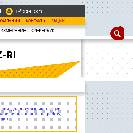
i
ri@triz-ri.com
КОМПАНИИ
КОНТАКТЫ
АКЦИИ
 ИЗМЕРЕНИЕ
OФФЕРБУК
-RI
вации, должностные инструкции,
ажнения для приема на работу,
одаж