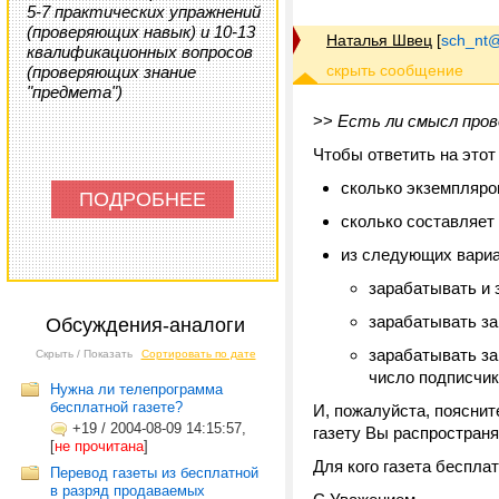
5-7 практических упражнений
(проверяющих навык) и 10-13
Наталья Швец
[
sch_nt@t
квалификационных вопросов
(проверяющих знание
"предмета")
>>
Есть ли смысл пров
Чтобы ответить на это
сколько экземпляро
ПОДРОБНЕЕ
сколько составляет
из следующих вариа
зарабатывать и 
зарабатывать за 
Обсуждения-аналоги
зарабатывать за
Скрыть / Показать
Сортировать по дате
число подписчик
Нужна ли телепрограмма
бесплатной газете?
И, пожалуйста, поясните
+19
/
2004-08-09 14:15:57,
газету Вы распространя
[
не прочитана
]
Для кого газета беспла
Перевод газеты из бесплатной
в разряд продаваемых