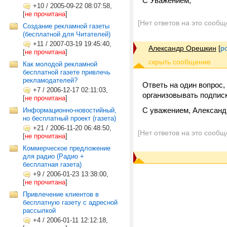
С Уважением,
+10
/
2005-09-22 08:07:58,
[
не прочитана
]
[Нет ответов на это сообщ
Создание рекламной газеты
(бесплатной для Читателей)
+11
/
2007-03-19 19:45:40,
Александр Орешкин
[
p
[
не прочитана
]
Как молодой рекламной
бесплатной газете привлечь
рекламодателей?
Ответь на один вопрос,
+7
/
2006-12-17 02:11:03,
организовывать подписк
[
не прочитана
]
С уважением, Александ
Информационно-новостийный,
но бесплатный проект (газета)
+21
/
2006-11-20 06:48:50,
[Нет ответов на это сообщ
[
не прочитана
]
Коммерческое предложение
для радио (Радио +
бесплатная газета)
+9
/
2006-01-23 13:38:00,
[
не прочитана
]
Привлечение клиентов в
бесплатную газету с адресной
рассылкой
+4
/
2006-01-11 12:12:18,