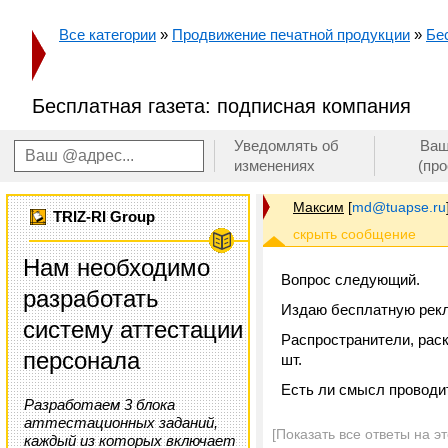
Все категории
»
Продвижение печатной продукции
»
Бес
Бесплатная газета: подписная компания
Уведомлять об
Ваш
изменениях
(пр
Максим
[
md@tuapse.ru
TRIZ-RI Group
Нам необходимо
Вопрос следующий.
разработать
Издаю бесплатную рекл
систему аттестации
Распространители, раск
персонала
шт.
Есть ли смысл проводит
Разработаем 3 блока
аттестационных заданий,
[Показать все ответы на э
каждый из которых включает