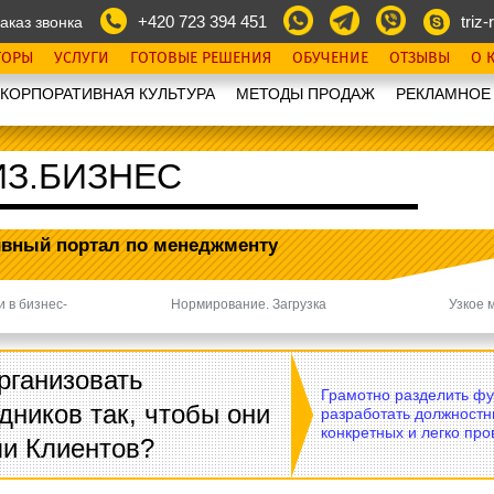
+420 723 394 451
triz-r
аказ звонка
ТОРЫ
УСЛУГИ
ГОТОВЫЕ РЕШЕНИЯ
ОБУЧЕНИЕ
ОТЗЫВЫ
О 
КОРПОРАТИВНАЯ КУЛЬТУРА
МЕТОДЫ ПРОДАЖ
РЕКЛАМНОЕ
ИЗ.БИЗНЕС
ивный портал
по менеджменту
 в бизнес-
Нормирование. Загрузка
Узкое 
Next
рганизовать
Грамотно разделить фу
дников так, чтобы они
разработать должностн
конкретных и легко пр
ли Клиентов?