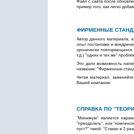
Файл с сайта после обновле
пример того, как легко доба
ФИРМЕННЫЕ СТАНД
Автор данного материала, в
опыт постановки и внедрени
хронически повторяющихся и
т.д.) "одних и тех же" пробл
Это дало возможность напис
название: "Фирменные стан
Читая материал, заменяйте
Вашей компании.
СПРАВКА ПО "ТЕОРИ
"Минимум" является параме
"преодолеть", или "компенси
пуст?" такой: "Стакан в 2 ра