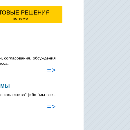
ТОВЫЕ РЕШЕНИЯ
по теме
и, согласования, обсуждения
есса.
=>
ЕМЫ
 коллектива" (ибо "мы все -
=>