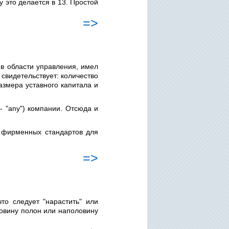
 это делается в 13. Простой
=>
 в области управления, имел
свидетельствует: количество
азмера уставного капитала и
- "any") компании. Отсюда и
о фирменных стандартов для
=>
то следует "нарастить" или
ловину полон или наполовину