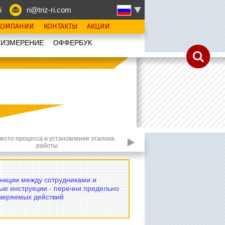
i
ri@triz-ri.com
КОМПАНИИ
КОНТАКТЫ
АКЦИИ
 ИЗМЕРЕНИЕ
OФФЕРБУК
место процесса и установление эталона
Культура компа
работы
нкции между сотрудниками и
ые инструкции - перечни предельно
оверяемых действий