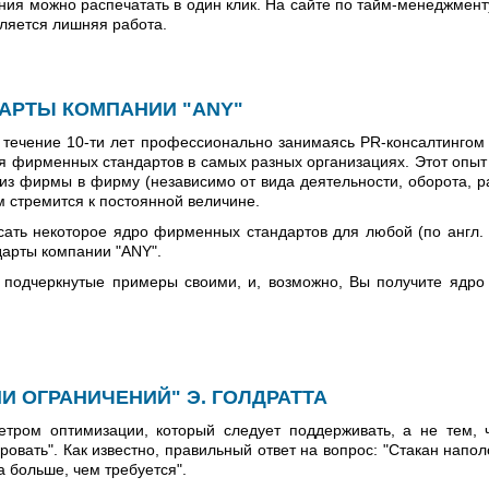
ния можно распечатать в один клик. На сайте по тайм-менеджменту
вляется лишняя работа.
АРТЫ КОМПАНИИ "ANY"
 течение 10-ти лет профессионально занимаясь PR-консалтингом
я фирменных стандартов в самых разных организациях. Этот опыт 
з фирмы в фирму (независимо от вида деятельности, оборота, р
ем стремится к постоянной величине.
ать некоторое ядро фирменных стандартов для любой (по англ. 
дарты компании "ANY".
 подчеркнутые примеры своими, и, возможно, Вы получите ядр
И ОГРАНИЧЕНИЙ" Э. ГОЛДРАТТА
тром оптимизации, который следует поддерживать, а не тем, ч
ровать". Как известно, правильный ответ на вопрос: "Стакан напо
за больше, чем требуется".