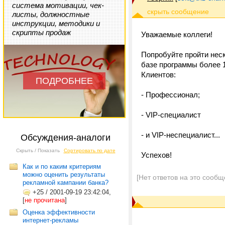
система мотивации, чек-
листы, должностные
инструкции, методики и
скрипты продаж
Уважаемые коллеги!
Попробуйте пройти нес
базе программы более 1
Клиентов:
ПОДРОБНЕЕ
- Профессионал;
- VIP-специалист
- и VIP-неспециалист...
Обсуждения-аналоги
Скрыть / Показать
Сортировать по дате
Успехов!
Как и по каким критериям
можно оценить результаты
[Нет ответов на это сообщ
рекламной кампании банка?
+25
/
2001-09-19 23:42:04,
[
не прочитана
]
Оценка эффективности
интернет-рекламы