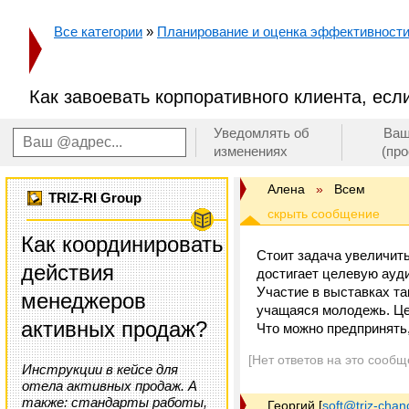
Все категории
»
Планирование и оценка эффективност
Как завоевать корпоративного клиента, есл
Уведомлять об
Ваш
изменениях
(пр
Алена
»
Всем
TRIZ-RI Group
Как координировать
Стоит задача увеличить
действия
достигает целевую ауд
Участие в выставках та
менеджеров
учащаяся молодежь. Це
активных продаж?
Что можно предпринять
[Нет ответов на это сообщ
Инструкции в кейсе для
отела активных продаж. А
также: стандарты работы,
Георгий
[
soft@triz-chan