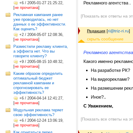
Рекламного агентства .
+6
/
2005-01-27 21:25:22,
[
не прочитана
]
Рекламная кампания ранее
[Показать все ответы на э
уже проводилась, но нет
данных о ее эффективности.
Как оценить?
Редакция
[
ri@triz-ri.ru
]
+2
/
2004-05-07 12:08:36,
[
не прочитана
]
Разместили рекламу клиента,
а эффекта нет. Что вы
Рекламного агентства
говорите клиенту?
Какого именно рекламно
+9
/
2005-08-15 10:48:32,
[
не прочитана
]
На разработке РК?
Каким образом определить
оптимальный бюджет
На видеорекламе?
рекламной кампании и
спрогнозировать ее
На размешении рек
эффективность?
Иное?..
+6
/
2004-04-14 12:41:27,
[
не прочитана
]
С Уважением,
Модульная реклама теряет
свою эффективность?
[Показать все ответы на э
+6
/
2004-12-24 13:06:19,
[
не прочитана
]
Как отчитаться перед