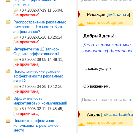
рекламы
+3
/
2002-07-19 11:55:04,
Редакция
[
ri@triz-ri.ru
]
[
не прочитана
]
Распространение рекламных
листовок... Что может быть
эффективнее?
Добрый день!
+8
/
2002-01-28 18:25:24,
[
не прочитана
]
Дело в том что мне н
Интернет-игра 12 записок.
выявить эффективност
Оцените эффективность!
+6
/
2002-09-09 14:49:11,
[
не прочитана
]
... каких услуг?
Психологические условия
эффективности рекламных
акций?
С Уважением,
+2
/
2005-04-29 10:12:30,
[
не прочитана
]
Эффективность
[Показать все ответы на э
маркетинговых коммуникаций
+5
/
2005-02-11 17:48:45,
[
не прочитана
]
Айгуль
[
reklama-tau@ra
Помогите эффективно
использовать рекламное
место