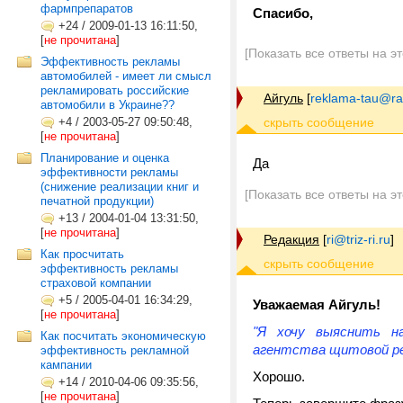
фармпрепаратов
Спасибо,
+24
/
2009-01-13 16:11:50,
[
не прочитана
]
[Показать все ответы на э
Эффективность рекламы
автомобилей - имеет ли смысл
рекламировать российские
Айгуль
[
reklama-tau@ra
автомобили в Украине??
+4
/
2003-05-27 09:50:48,
[
не прочитана
]
Планирование и оценка
Да
эффективности рекламы
(снижение реализации книг и
[Показать все ответы на э
печатной продукции)
+13
/
2004-01-04 13:31:50,
[
не прочитана
]
Редакция
[
ri@triz-ri.ru
]
Как просчитать
эффективность рекламы
страховой компании
+5
/
2005-04-01 16:34:29,
Уважаемая Айгуль!
[
не прочитана
]
"Я хочу выяснить н
Как посчитать экономическую
агентства щитовой ре
эффективность рекламной
кампании
Хорошо.
+14
/
2010-04-06 09:35:56,
[
не прочитана
]