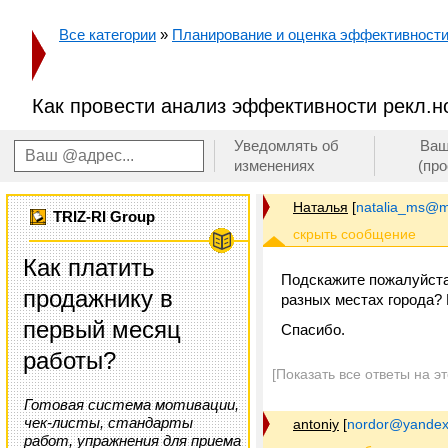
Все категории
»
Планирование и оценка эффективност
Как провести анализ эффективности рекл.н
Уведомлять об
Ваш
изменениях
(пр
Наталья
[
natalia_ms@ma
TRIZ-RI Group
Как платить
Подскажите пожалуйста
продажнику в
разных местах города? 
первый месяц
Спасибо.
работы?
[Показать все ответы на э
Готовая система мотивации,
чек-листы, стандарты
antoniy
[
nordor@yandex
работ, упражнения для приема