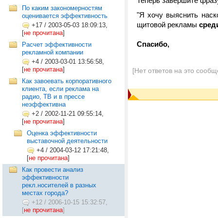
Теперь завершите фраз
По каким закономерностям
"Я хочу выяснить наск
оценивается эффективность
щитовой рекламы
среди 
+17
/
2003-05-03 18:09:13,
[
не прочитана
]
Спасибо,
Расчет эффективности
рекламной компании
+4
/
2003-03-01 13:56:58,
[
не прочитана
]
[Нет ответов на это сообщ
Как завоевать корпоративного
клиента, если реклама на
радио, ТВ и в прессе
неэффективна
+2
/
2002-11-21 09:55:14,
[
не прочитана
]
Оценка эффективности
выставочной деятельности
+4
/
2004-03-12 17:21:48,
[
не прочитана
]
Как провести анализ
эффективности
рекл.носителей в разных
местах города?
+12
/
2006-10-15 15:32:57,
[
не прочитана
]