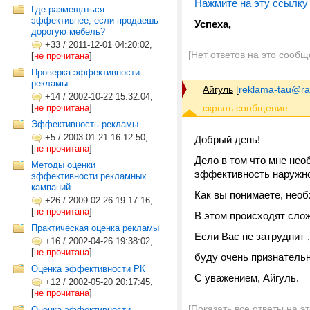
Нажмите на эту ссылку
Где размещаться
эффективнее, если продаешь
Успеха,
дорогую мебель?
+33
/
2011-12-01 04:20:02,
[Нет ответов на это сообщ
[
не прочитана
]
Проверка эффективности
рекламы
Айгуль
[
reklama-tau@ra
+14
/
2002-10-22 15:32:04,
[
не прочитана
]
Эффективность рекламы
+5
/
2003-01-21 16:12:50,
Добрый день!
[
не прочитана
]
Дело в том что мне нео
Методы оценки
эффективность наружн
эффективности рекламных
кампаний
Как вы понимаете, необ
+26
/
2009-02-26 19:17:16,
[
не прочитана
]
В этом происходят сложн
Практическая оценка рекламы
Если Вас не затруднит ,
+16
/
2002-04-26 19:38:02,
[
не прочитана
]
буду очень признатель
Оценка эффективности РК
С уважением, Айгуль.
+12
/
2002-05-20 20:17:45,
[
не прочитана
]
[Показать все ответы на э
Оценка эффективности