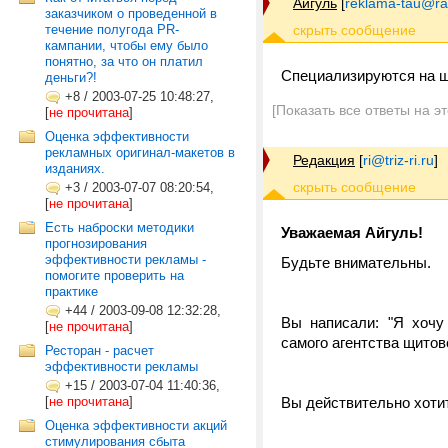
Айгуль
[
reklama-tau@ra
заказчиком о проведенной в
течение полугода PR-
кампании, чтобы ему было
понятно, за что он платил
Специализируются на 
деньги?!
+8
/
2003-07-25 10:48:27,
[Показать все ответы на э
[
не прочитана
]
Оценка эффективности
рекламных оригинал-макетов в
Редакция
[
ri@triz-ri.ru
]
изданиях.
+3
/
2003-07-07 08:20:54,
[
не прочитана
]
Есть наброски методики
Уважаемая Айгуль!
прогнозирования
эффективности рекламы -
Будьте внимательны.
помогите проверить на
практике
+44
/
2003-09-08 12:32:28,
Вы написали: "Я хочу
[
не прочитана
]
самого агентства щитов
Ресторан - расчет
эффективности рекламы
+15
/
2003-07-04 11:40:36,
[
не прочитана
]
Вы действительно хоти
Оценка эффективности акций
стимулирования сбыта