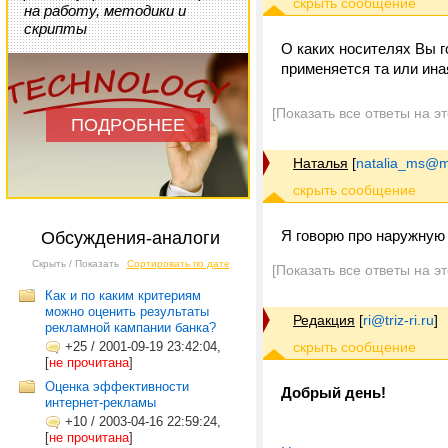
на работу, методики и
скрипты
О каких носителях Вы 
применяется та или ина
[Показать все ответы на э
ПОДРОБНЕЕ
Наталья
[
natalia_ms@ma
Я говорю про наружную
Обсуждения-аналоги
Скрыть / Показать
Сортировать по дате
[Показать все ответы на э
Как и по каким критериям
можно оценить результаты
Редакция
[
ri@triz-ri.ru
]
рекламной кампании банка?
+25
/
2001-09-19 23:42:04,
[
не прочитана
]
Оценка эффективности
Добрый день!
интернет-рекламы
+10
/
2003-04-16 22:59:24,
[
не прочитана
]