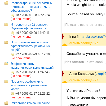
Распространение рекламных
Media weight tests - looks 
листовок... Что может быть
эффективнее?
Source: based on Harry 
+8
/
2002-01-28 18:25:24,
[
не прочитана
]
Интернет-игра 12 записок.
[Показать все ответы на э
Оцените эффективность!
+6
/
2002-09-09 14:49:11,
Irina
[
irina-abrasokina@
[
не прочитана
]
Психологические условия
эффективности рекламных
акций?
Спасибо за участие в м
+2
/
2005-04-29 10:12:30,
[
не прочитана
]
[Нет ответов на это сообщ
Эффективность
маркетинговых коммуникаций
+5
/
2005-02-11 17:48:45,
Анна Каправчук
[
akapl@
[
не прочитана
]
Помогите эффективно
использовать рекламное
место
Уважаемый Равшан!
+6
/
2005-01-27 21:25:22,
[
не прочитана
]
А Вы не могли бы перев
Рекламная кампания ранее
С уважением,