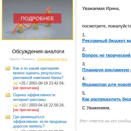
Уважаемая Ирина,
ПОДРОБНЕЕ
посмотрите, пожалуйст
Рекламный бюджет маг
Обсуждения-аналоги
Вопрос не творческий 
Скрыть / Показать
Сортировать по дате
Как и по каким критериям
Планируя рекламную к
можно оценить результаты
рекламной кампании банка?
+25
/
2001-09-19 23:42:04,
Медиаплан для новой
[
не прочитана
]
Оценка эффективности
Как распределить бю
интернет-рекламы
+10
/
2003-04-16 22:59:24,
С Уважением,
[
не прочитана
]
Где размещаться
[Нет ответов на это сообщ
эффективнее, если продаешь
дорогую мебель?