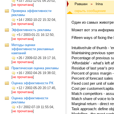
+33
/
2011-12-01 04:20:02,
Равшан
»
Irina
[
не прочитана
]
Проверка эффективности
рекламы
+14
/
2002-10-22 15:32:04,
Один из самых животре
[
не прочитана
]
Может вот эта информац
Эффективность рекламы
+5
/
2003-01-21 16:12:50,
Fifteen ways of fixing the
[
не прочитана
]
Методы оценки
Intuitive/rule of thumb - 
эффективности рекламных
Maintaining previous spen
кампаний
Percentage of previous s
+26
/
2009-02-26 19:17:16,
[
не прочитана
]
‘Affordable' - what's left 
Residue of last year's pro
Практическая оценка рекламы
+16
/
2002-04-26 19:38:02,
Percent of gross margin -
[
не прочитана
]
Percent of forecast sal
Оценка эффективности РК
Fixed cost per unit of sale
+12
/
2002-05-20 20:17:45,
Cost per customer/capita
[
не прочитана
]
Match competitors - assu
Оценка эффективности
Match share of voice to b
рекламы
Marginal return - direct 
+3
/
2002-07-19 11:55:04,
Task approach: define obj
[
не прочитана
]
Modelling - the most soph