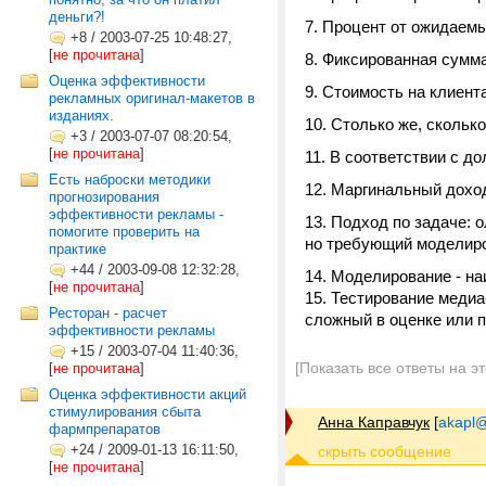
деньги?!
7. Процент от ожидаем
+8
/
2003-07-25 10:48:27,
[
не прочитана
]
8. Фиксированная сумма
Оценка эффективности
9. Стоимость на клиента
рекламных оригинал-макетов в
изданиях.
10. Столько же, скольк
+3
/
2003-07-07 08:20:54,
[
не прочитана
]
11. В соответствии с дол
Есть наброски методики
12. Маргинальный доход
прогнозирования
эффективности рекламы -
13. Подход по задаче: 
помогите проверить на
но требующий моделир
практике
+44
/
2003-09-08 12:32:28,
14. Моделирование - н
[
не прочитана
]
15. Тестирование медиа
Ресторан - расчет
сложный в оценке или п
эффективности рекламы
+15
/
2003-07-04 11:40:36,
[Показать все ответы на э
[
не прочитана
]
Оценка эффективности акций
стимулирования сбыта
Анна Каправчук
[
akapl@
фармпрепаратов
+24
/
2009-01-13 16:11:50,
[
не прочитана
]