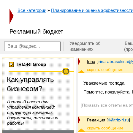
Все категории
»
Планирование и оценка эффективност
Рекламный бюджет
Уведомлять об
Ваш
изменениях
(пр
Irina
[
irina-abrasokina@
TRIZ-RI Group
Как управлять
Уважаемые господа!
бизнесом?
Помогите, пожалуйста.
Готовый пакет для
[Показать все ответы на э
управления компанией:
структура компании;
документы; технологии
Редакция
[
ri@triz-ri.ru
]
работы