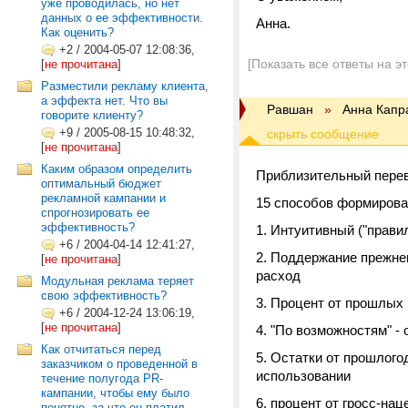
уже проводилась, но нет
данных о ее эффективности.
Анна.
Как оценить?
+2
/
2004-05-07 12:08:36,
[Показать все ответы на э
[
не прочитана
]
Разместили рекламу клиента,
а эффекта нет. Что вы
Равшан
»
Анна Капр
говорите клиенту?
+9
/
2005-08-15 10:48:32,
[
не прочитана
]
Каким образом определить
Приблизительный перево
оптимальный бюджет
рекламной кампании и
15 способов формиров
спрогнозировать ее
эффективность?
1. Интуитивный ("прави
+6
/
2004-04-14 12:41:27,
2. Поддержание прежнег
[
не прочитана
]
расход
Модульная реклама теряет
свою эффективность?
3. Процент от прошлых 
+6
/
2004-12-24 13:06:19,
[
не прочитана
]
4. "По возможностям" -
Как отчитаться перед
5. Остатки от прошлого
заказчиком о проведенной в
использовании
течение полугода PR-
кампании, чтобы ему было
6. процент от гросс-на
понятно, за что он платил